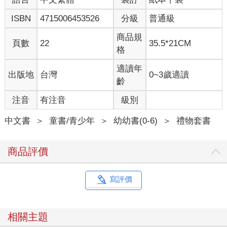
ISBN
4715006453526
分級
普通級
商品規
頁數
22
35.5*21CM
格
適讀年
出版地
台灣
0~3歲適讀
齡
注音
有注音
級別
中文書
＞
童書/青少年
＞
幼幼書(0-6)
＞
禮物套書
商品評價
寫評價
相關主題