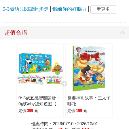
0-3歲幼兒閱讀起步走
鍛練你的好腦力
看更多
超值合購
0~3歲五感智能開發：
趣趣神明故事：三太子
0歲Baby認知遊戲【全
哪吒
套6冊＋1原木手搖
定價
399
元
定價
199
元
鈴】
優惠時間：2026/07/10 ~2026/10/01