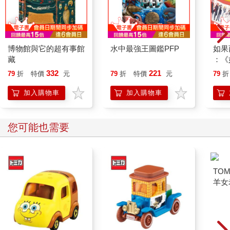
博物館與它的超有事館
水中最強王圖鑑PFP
如果
藏
：《
喵》
332
221
79
折
特價
元
79
折
特價
元
79
折
【首
加入購物車
加入購物車
您可能也需要