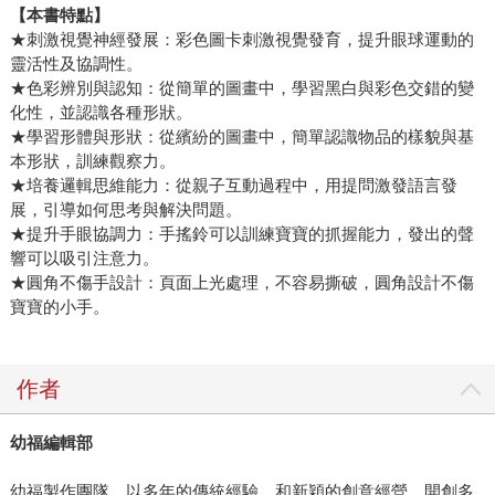
【本書特點】
★刺激視覺神經發展：彩色圖卡刺激視覺發育，提升眼球運動的
靈活性及協調性。
★色彩辨別與認知：從簡單的圖畫中，學習黑白與彩色交錯的變
化性，並認識各種形狀。
★學習形體與形狀：從繽紛的圖畫中，簡單認識物品的樣貌與基
本形狀，訓練觀察力。
★培養邏輯思維能力：從親子互動過程中，用提問激發語言發
展，引導如何思考與解決問題。
★提升手眼協調力：手搖鈴可以訓練寶寶的抓握能力，發出的聲
響可以吸引注意力。
★圓角不傷手設計：頁面上光處理，不容易撕破，圓角設計不傷
寶寶的小手。
作者
幼福編輯部
幼福製作團隊，以多年的傳統經驗，和新穎的創意經營，開創多