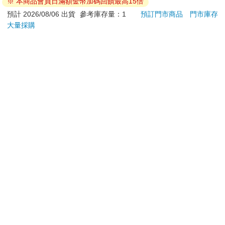
※ 本商品會員日滿額金幣加碼回饋最高15倍
凝露3
118
280
79
折
特價
元
特價
元
73
折
髮根
預計 2026/08/06 出貨
參考庫存量：1
預訂門市商品
門市庫存
調理
大量採購
加入購物車
預購限定
滋潤
質適
訂購/退換貨須知
加入金石堂 LINE 官方帳號『完成綁定』，隨時掌握出貨動
態：
提醒您！！
金石堂及銀行均不會請您操作ATM! 如接獲電話要求您前往
ATM提款機，請不要聽從指示，以免受騙上當！
退換貨須知：
**提醒您，鑑賞期不等於試用期，退回商品須為全新狀態**