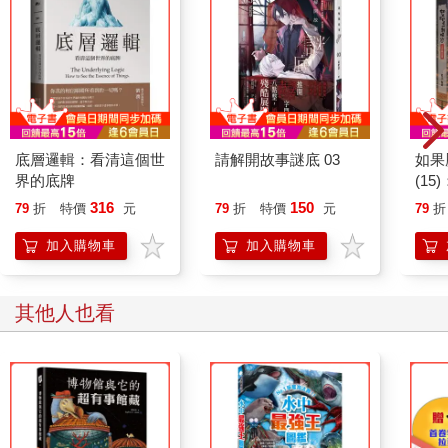
底層邏輯：看清這個世
請解開故事謎底 03
如果
界的底牌
(1
貓漫
316
150
79
折
特價
元
79
折
特價
元
79
折
加入購物車
加入購物車
其他人也看