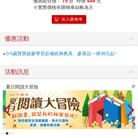
優惠組合價：
75
折
特價
448
元
※實際價格依購物車結帳為主
加入購物車
優惠活動
0-5歲寶寶啟蒙學習必備經典教具、參展品一律38元起~
活動訊息
夏日閱讀大冒險
P