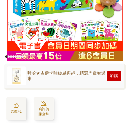
呀哈★吉伊卡哇旋風再起，精選周邊看過
加購
來
寫評價
喜歡+1
賺金幣