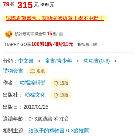
315
79
折
元
399
元
認購希望書包，幫助弱勢孩童上學不中斷！
15
預計最高可得金幣
點
?
100累1點 4點抵1元
HAPPY GO享
折抵無上限
分類：
中文書
＞
童書/青少年
＞
幼幼書(0-6)
＞
禮物套書
追蹤
作者：
幼福編輯部
追蹤
出版社：
幼福文化
追蹤
出版日：
2019/01/25
適讀年齡：
0~3歲適讀 有注音
相關主題：
給孩子的禮物書 0-3歲推薦