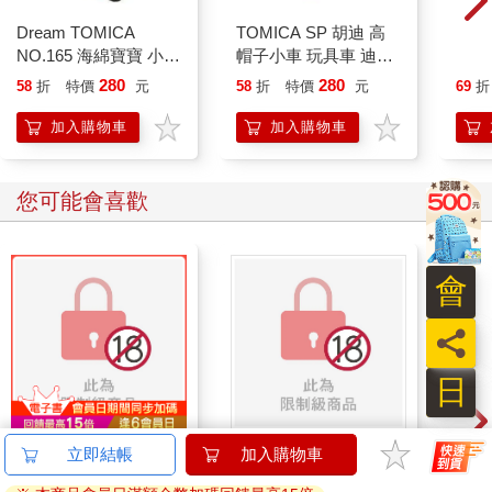
Dream TOMICA
TOMICA SP 胡迪 高
TOM
NO.165 海綿寶寶 小汽
帽子小車 玩具車 迪士
羊女
車 玩具車 多美小汽車
尼 Disney Motors 多美
具總
280
280
58
折
特價
元
58
折
特價
元
69
折
小汽車
克斯
加入購物車
加入購物車
您可能會喜歡
會
員
日
別觸碰那使人沉淪的熱
BLOOD LINE～怪異
德國A
立即結帳
加入購物車
度-全
ABO宇宙～
控油