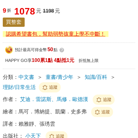
1078
9
折
元
1198
元
買整套
認購希望書包，幫助弱勢孩童上學不中斷！
50
預計最高可得金幣
點
?
100累1點 4點抵1元
HAPPY GO享
折抵無上限
分類：
中文書
＞
童書/青少年
＞
知識/百科
＞
理財/日常生活
追蹤
作者：
艾迪．雷諾斯、馬修．歐德漢
追蹤
繪者：
馬可．博納提、凱蘭．史多弗
追蹤
譯者：
賴雅靜、張琇雲
出版社：
小天下
追蹤