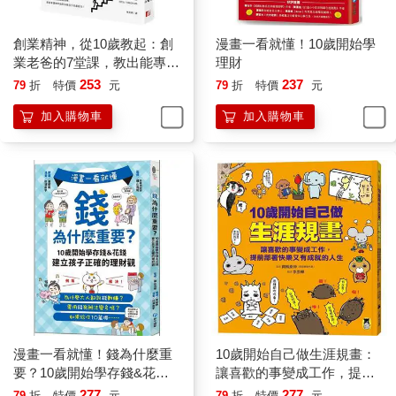
創業精神，從10歲教起：創
漫畫一看就懂！10歲開始學
業老爸的7堂課，教出能專
理財
注、會思考、有創意的孩子
253
237
79
折
特價
元
79
折
特價
元
加入購物車
加入購物車
漫畫一看就懂！錢為什麼重
10歲開始自己做生涯規畫：
要？10歲開始學存錢&花
讓喜歡的事變成工作，提前
錢，建立孩子正確的理財觀
部署快樂又有成就的人生
277
277
79
折
特價
元
79
折
特價
元