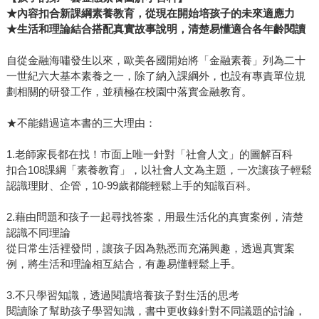
★內容扣合新課綱素養教育，從現在開始培孩子的未來適應力
★生活和理論結合搭配真實故事說明，清楚易懂適合各年齡閱讀
自從金融海嘯發生以來，歐美各國開始將「金融素養」列為二十
一世紀六大基本素養之一，除了納入課綱外，也設有專責單位規
劃相關的研發工作，並積極在校園中落實金融教育。
★不能錯過這本書的三大理由：
1.老師家長都在找！市面上唯一針對「社會人文」的圖解百科
扣合108課綱「素養教育」，以社會人文為主題，一次讓孩子輕鬆
認識理財、企管，10-99歲都能輕鬆上手的知識百科。
2.藉由問題和孩子一起尋找答案，用最生活化的真實案例，清楚
認識不同理論
從日常生活裡發問，讓孩子因為熟悉而充滿興趣，透過真實案
例，將生活和理論相互結合，有趣易懂輕鬆上手。
3.不只學習知識，透過閱讀培養孩子對生活的思考
閱讀除了幫助孩子學習知識，書中更收錄針對不同議題的討論，