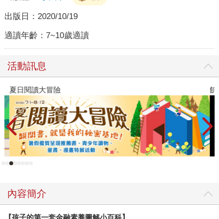
出版日：
2020/10/19
適讀年齡：
7~10歲適讀
活動訊息
夏日閱讀大冒險
飢
內容簡介
【孩子的第一套金融素養圖解小百科】