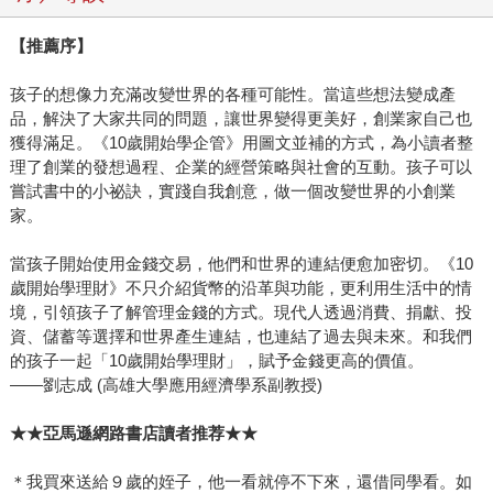
【推薦序】
孩子的想像力充滿改變世界的各種可能性。當這些想法變成產
品，解決了大家共同的問題，讓世界變得更美好，創業家自己也
獲得滿足。《10歲開始學企管》用圖文並補的方式，為小讀者整
理了創業的發想過程、企業的經營策略與社會的互動。孩子可以
嘗試書中的小祕訣，實踐自我創意，做一個改變世界的小創業
家。
當孩子開始使用金錢交易，他們和世界的連結便愈加密切。《10
歲開始學理財》不只介紹貨幣的沿革與功能，更利用生活中的情
境，引領孩子了解管理金錢的方式。現代人透過消費、捐獻、投
資、儲蓄等選擇和世界產生連結，也連結了過去與未來。和我們
的孩子一起「10歲開始學理財」，賦予金錢更高的價值。
——劉志成 (高雄大學應用經濟學系副教授)
★★亞馬遜網路書店讀者推荐★★
＊我買來送給９歲的姪子，他一看就停不下來，還借同學看。如