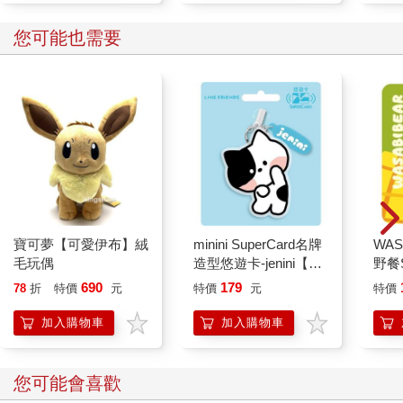
您可能也需要
寶可夢【可愛伊布】絨
minini SuperCard名牌
WAS
毛玩偶
造型悠遊卡-jenini【受
野餐S
託代銷】
黃芥
690
179
78
折
特價
元
特價
元
特價
加入購物車
加入購物車
您可能會喜歡