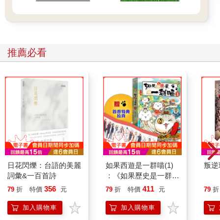
推薦必看
日花閃爍：台語的美麗
如果西遊是一群喵(1)
叛逆
詞彙&一百首詩
：《如果歷史是一群
喵》作者最新力作，附
356
411
79
折
特價
元
79
折
特價
元
79
折
【首卷特典】拉頁
加入購物車
加入購物車