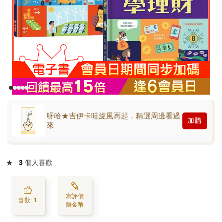
呀哈★吉伊卡哇旋風再起，精選周邊看過
加購
來
★
3
個人喜歡
寫評價
喜歡+1
賺金幣