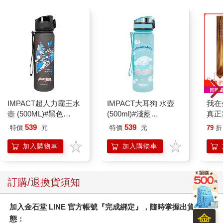
IMPACT超人力霸王水
IMPACT大耳狗 水壺
我在
壺 (500ML)#黑色
(500ml)#淺藍
真正
IMUTB01BK
IMCMB01LB
實是
539
539
特價
元
特價
元
79
折
加入購物車
加入購物車
訂購/退換貨須知
加入金石堂 LINE 官方帳號『完成綁定』，隨時掌握出貨動
會
態：