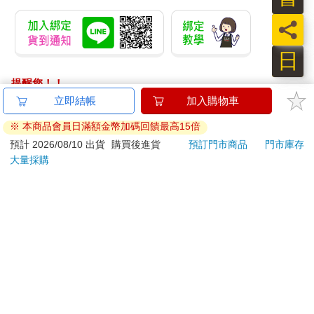
員
日
提醒您！！
金石堂及銀行均不會請您操作ATM! 如接獲電話要求您前往
ATM提款機，請不要聽從指示，以免受騙上當！
退換貨須知：
**提醒您，鑑賞期不等於試用期，退回商品須為全新狀態**
依據「消費者保護法」第19條及行政院消費者保護處公告之
「通訊交易解除權合理例外情事適用準則」，以下商品購買
後，除商品本身有瑕疵外，將不提供7天的猶豫期：
易於腐敗、保存期限較短或解約時即將逾期。（如：生
鮮食品）
依消費者要求所為之客製化給付。（客製化商品）
報紙、期刊或雜誌。（含MOOK、外文雜誌）
經消費者拆封之影音商品或電腦軟體。
非以有形媒介提供之數位內容或一經提供即為完成之線