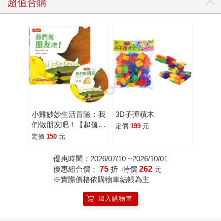
超值合購
小雞妙妙生活冒險：我
3D子彈積木
們做朋友吧！【超值附
定價
199
元
贈CD和QR Code故
定價
150
元
事】
優惠時間：2026/07/10 ~2026/10/01
優惠組合價：
75
折
特價
262
元
※實際價格依購物車結帳為主
加入購物車