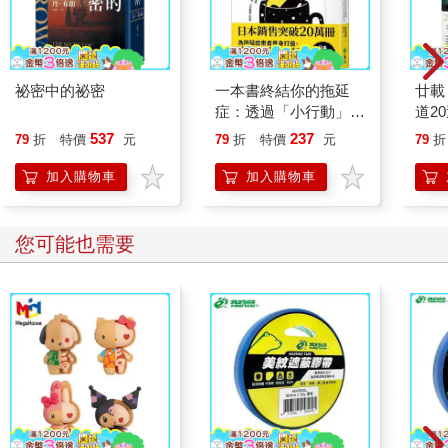
祕密中的祕密
一本書終結你的拖延
廿載
症：透過「小行動」打
道2
開大腦的行動開關，懶
537
237
79
折
特價
元
79
折
特價
元
79
折
人也能變身「行動派」
的37個科學方法
加入購物車
加入購物車
您可能也需要