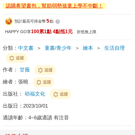
認購希望書包，幫助弱勢孩童上學不中斷！
5
預計最高可得金幣
點
?
100累1點 4點抵1元
HAPPY GO享
折抵無上限
分類：
中文書
＞
童書/青少年
＞
繪本
＞
生活自理
追蹤
作者：
甘薇
追蹤
繪者：
張曉
追蹤
出版社：
幼福文化
追蹤
出版日：
2023/10/01
適讀年齡：
4~6歲適讀 有注音