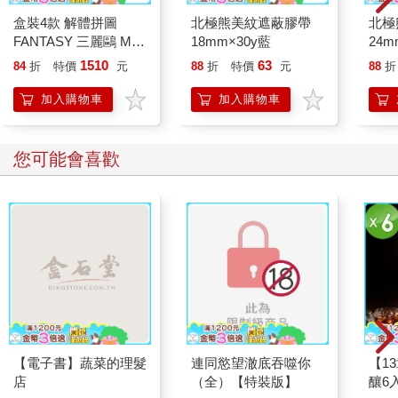
盒裝4款 解體拼圖
北極熊美紋遮蔽膠帶
北極
FANTASY 三麗鷗 Mix
18mm×30y藍
24m
熱帶櫻桃系列 立體拼
1510
63
84
折
特價
元
88
折
特價
元
88
折
圖 盒玩 公仔 模型 凱
蒂貓 酷洛米 帕恰狗 美
加入購物車
加入購物車
樂蒂 KAITAI
您可能會喜歡
【電子書】蔬菜的理髮
連同慾望澈底吞噬你
【1
店
（全）【特裝版】
釀6入