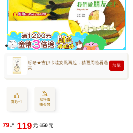
呀哈★吉伊卡哇旋風再起，精選周邊看過
加購
來
寫評價
喜歡+1
賺金幣
119
79
折
元
150
元