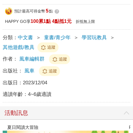
5
預計最高可得金幣
點
?
100累1點 4點抵1元
HAPPY GO享
折抵無上限
分類：
中文書
＞
童書/青少年
＞
學習玩教具
＞
其他遊戲/教具
追蹤
作者：
風車編輯群
追蹤
出版社：
風車
追蹤
出版日：
2023/12/04
適讀年齡：
4~6歲適讀
活動訊息
夏日閱讀大冒險
P