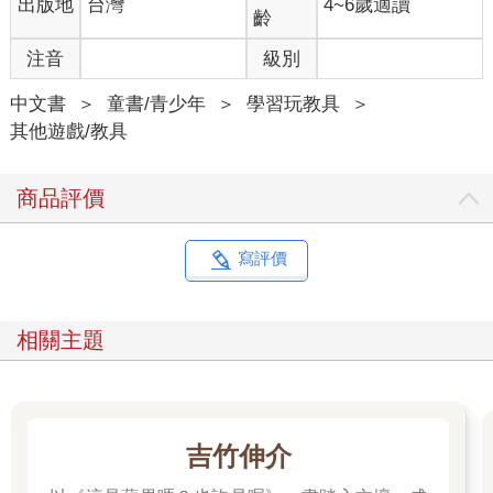
出版地
台灣
4~6歲適讀
齡
注音
級別
中文書
＞
童書/青少年
＞
學習玩教具
＞
其他遊戲/教具
商品評價
寫評價
相關主題
吉竹伸介