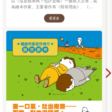
以《這是蘋果嗎？也許是喔》一書踏入文壇，成
為繪本作家。主要著作有《我有理由》、《脫不
下來啊！》、插畫集《纖細體操：吉竹伸介素描
看更多
集》，散文《胡思亂想很有用：吉竹伸介的靈感
筆記》等，作品豐富。曾獲得MOE繪本大獎、產
經兒童出版文化獎美術獎、紐約時報最優秀繪本
獎、波隆那拉加茲童書獎特別獎，作品被翻譯成
多種語言，在許多國家出版。