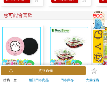
您可能會喜歡
吉伊卡哇吸水杯墊(吉
FoodSaver真空密鮮盒
日本U
貨到通知
伊卡哇)
2入組（小－0.7L）
銀離
搶購一空
預訂門市商品
門市庫存
大量採購
乾爽
180
799
9
折
特價
元
特價
元
76
折
墊2
防滲
加入購物車
加入購物車
尿色
品不