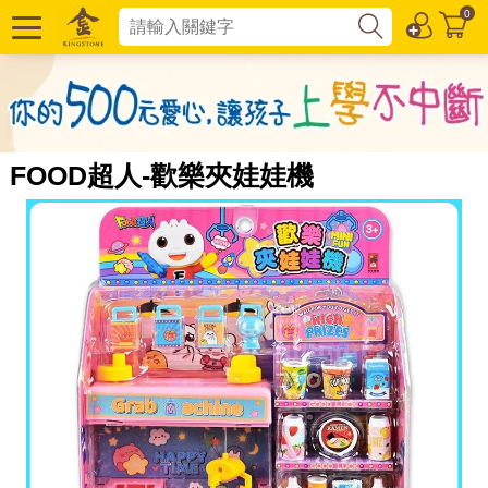
0
FOOD超人-歡樂夾娃娃機