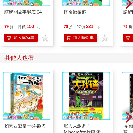
請解開故事謎底 04
怪奇微微疼
請解
150
221
79
折
特價
元
79
折
特價
元
79
折
加入購物車
加入購物車
其他人也看
如果西遊是一群喵(2)
腦力大激盪！
博物
Minecraft大找碴 潛能
藏