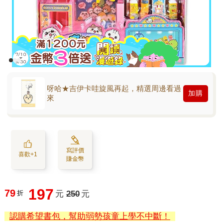
呀哈★吉伊卡哇旋風再起，精選周邊看過
加購
來
寫評價
喜歡+1
賺金幣
197
79
折
元
250
元
認購希望書包，幫助弱勢孩童上學不中斷！