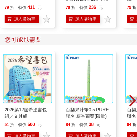
激發版
411
236
79
折
特價
元
79
折
特價
元
79
折
加入購物車
加入購物車
您可能也需要
2026第12屆希望書包
百樂果汁筆0.5 PURE
百樂果
組／文具組
聯名 麝香葡萄(限量)
聯名
500
38
51
折
特價
元
84
折
特價
元
84
折
加入購物車
加入購物車