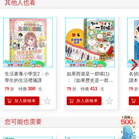
其他人也看
生活素養小學堂2：小
如果西遊是一群喵(1)
名偵
學生的生活禮儀課
：《如果歷史是一群
讀本
喵》作者最新力作，附
300
411
79
折
特價
元
79
折
特價
元
79
折
【首卷特典】拉頁
加入購物車
加入購物車
您可能也需要