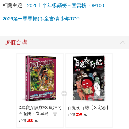
相關主題：
2026上半年暢銷榜－童書榜TOP100
2026第一季季暢銷-童書/青少年TOP
超值合購
X尋寶探險隊53 瘋狂的
百鬼夜行誌【凶宅卷】
巴隆舞：峇里島．善與
定價
250
元
惡．狙擊手
定價
300
元