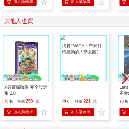
加入購物車
加入購物車
其他人也買
我愛TWICE：帶來雙
倍感動的大勢女團(收
錄精美全彩照片)
X尋寶探險隊 完全設定
Let
集 2.0
不會
Rob
253
221
79
折
特價
元
79
折
特價
元
79
折
加入購物車
加入購物車