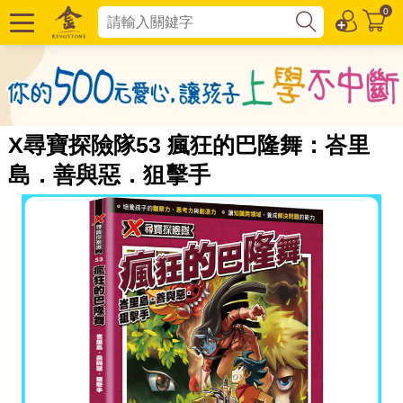
0
X尋寶探險隊53 瘋狂的巴隆舞：峇里
島．善與惡．狙擊手