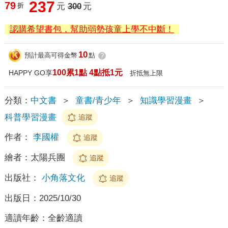
237
79
折
元
300
元
認購希望書包，幫助弱勢孩童上學不中斷！
10
預計最高可得金幣
點
?
100累1點 4點抵1元
HAPPY GO享
折抵無上限
分類：
中文書
＞
童書/青少年
＞
知識學習漫畫
＞
科普學習漫畫
追蹤
作者：
李國權
追蹤
繪者：
太陽兵團
追蹤
出版社：
小角落文化
追蹤
出版日：
2025/10/30
適讀年齡：
全齡適讀