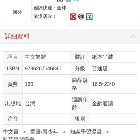
國際快遞：全球
海外
港澳店取：
詳細資料
語言
中文繁體
裝訂
紙本平裝
ISBN
9786267546840
分級
普通級
商品規
頁數
160
16.5*23*0
格
適讀年
出版地
台灣
全齡適讀
齡
注音
級別
中文書
＞
童書/青少年
＞
知識學習漫畫
＞
科普學習漫畫