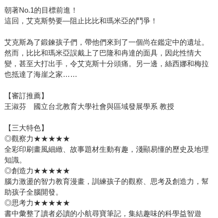
朝著No.1的目標前進！
這回，艾克斯勢要―阻止比比和瑪米亞的鬥爭！
艾克斯為了鍛鍊孩子們，帶他們來到了一個尚在鑑定中的遺址。
然而，比比和瑪米亞誤戴上了巴隆和冉達的面具，因此性情大
變，甚至大打出手，令艾克斯十分頭痛。另一邊，絲西娜和梅拉
也抵達了海崖之家……
【審訂推薦】
王淑芬 國立台北教育大學社會與區域發展學系 教授
【三大特色】
◎觀察力★★★★★
全彩印刷畫風細緻、故事題材生動有趣，淺顯易懂的歷史及地理
知識。
◎創造力★★★★★
腦力激盪的智力教育漫畫，訓練孩子的觀察、思考及創造力，幫
助孩子全腦開發。
◎思考力★★★★★
書中彙整了讀者必讀的小航尋寶筆記，集結趣味的科學益智遊