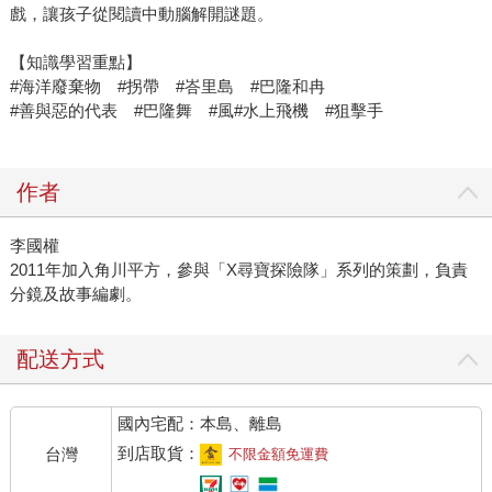
戲，讓孩子從閱讀中動腦解開謎題。
【知識學習重點】
#海洋廢棄物 #拐帶 #峇里島 #巴隆和冉
#善與惡的代表 #巴隆舞 #風#水上飛機 #狙擊手
作者
李國權
2011年加入角川平方，參與「X尋寶探險隊」系列的策劃，負責
分鏡及故事編劇。
配送方式
國內宅配：本島、離島
到店取貨：
台灣
不限金額免運費