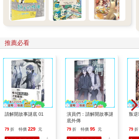
推薦必看
請解開故事謎底 01
演員們：請解開故事謎
叛逆
底外傳
229
95
79
折
特價
元
79
折
特價
元
79
折