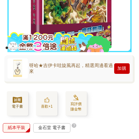
呀哈★吉伊卡哇旋風再起，精選周邊看過
加購
來
寫評價
電子書
喜歡+1
賺金幣
?
紙本平裝
金石堂 電子書