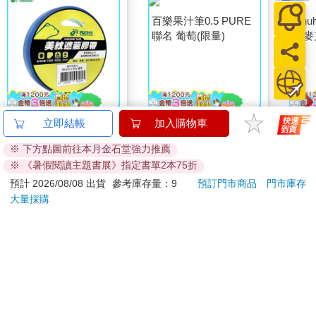
北極熊美紋遮蔽膠帶
百樂果汁筆0.5 PURE
Ohu
立即結帳
加入購物車
24mm×30y藍
聯名 葡萄(限量)
性麥
※ 下方點圖前往本月金石堂強力推薦
81
38
88
折
特價
元
84
折
特價
元
87
折
※ 《暑假閱讀主題書展》指定書單2本75折
加入購物車
加入購物車
預計 2026/08/08 出貨
參考庫存量：9
預訂門市商品
門市庫存
大量採購
您可能會喜歡