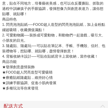
意，貼在不同地方，培養藝術美感，也可以在反覆撕貼、抓取的
過程中訓練孩子的手眼協調，發揮想像力與創意表達力，讓你想
貼哪、就貼哪！
商品特色
1. 閃亮泡泡貼紙──FOOD超人造型的閃亮泡泡貼紙，加上金粉點
綴超吸睛，收藏價值滿點！
2. 可愛動物園──裝扮成可愛動物，和動物們一起遊戲，吸引大、
小朋友的目光。
3. 隨處貼、隨處玩──可以貼在筆記本、手帳、手機殼、信封、包
裝禮物等，想貼哪、就貼哪，盡情發揮創意！
4. 背板收納卡設計──可貼在貼紙背卡上當收納，當作收藏！
商品功能
★發揮創意盡情裝飾
★FOOD超人閃亮造型可愛吸睛
★療癒貼紙隨處貼，維持好心情
★訓練手眼協調、促進小肌肉發展
★多種玩法等你來發現
配送方式