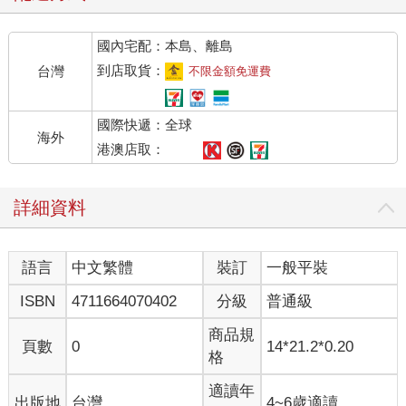
國內宅配：本島、離島
到店取貨：
台灣
不限金額免運費
國際快遞：全球
海外
港澳店取：
詳細資料
語言
中文繁體
裝訂
一般平裝
ISBN
4711664070402
分級
普通級
商品規
頁數
0
14*21.2*0.20
格
適讀年
出版地
台灣
4~6歲適讀