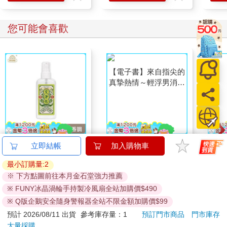
您可能會喜歡
【艾系列】艾淨化草本
【電子書】來自指尖的
IM
立即結帳
加入購物車
除穢噴霧70g （除穢/
真摯熱情～輕浮男消防
(50
最小訂購量:2
平安/淨化/艾草/芙蓉/
員帶著熱烈眼神擁抱我
IMC
299
39
75
折
特價
元
特價
元
特價
※ 下方點圖前往本月金石堂強力推薦
抹草） 此為單瓶賣場
～(第15話)
另有多瓶組優惠賣場
※ FUNY冰晶渦輪手持製冷風扇全站加購價$490
加入購物車
電子書
※ Q版企鵝安全隨身警報器全站不限金額加購價$99
預計 2026/08/11 出貨
參考庫存量：1
預訂門市商品
門市庫存
訂購/退換貨須知
大量採購