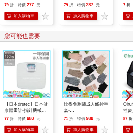
獸戰士
277
237
79
折
特價
元
79
折
特價
元
7
折
加入購物車
加入購物車
您可能也需要
【日本dretec】日本健
比得兔刺繡成人觸控手
Ohu
康體重計-指針機械式-
套-
性麥
白色(BS-306WTKO)
GL8631/GL8633/GL8634-
680
988
77
折
特價
元
71
折
特價
元
87
折
22cm-4雙入
加入購物車
加入購物車