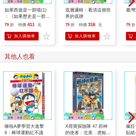
如果西遊是一群喵(1)
底層邏輯：看清這個世
臺灣
：《如果歷史是一群
界的底牌
喵》作者最新力作，附
411
316
79
折
特價
元
79
折
特價
元
79
折
【首卷特典】拉頁
加入購物車
加入購物車
其他人也看
哆啦A夢學習大進擊
X尋寶探險隊 47 邪神
瘋狂
6：棒球運動紅不讓
的使者：北美．虎鯨．
貼紙