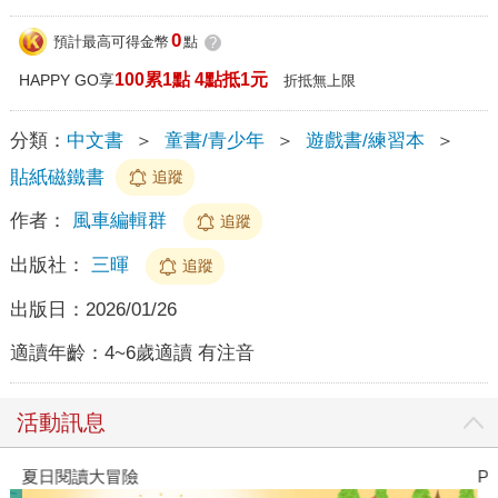
0
預計最高可得金幣
點
?
100累1點 4點抵1元
HAPPY GO享
折抵無上限
分類：
中文書
＞
童書/青少年
＞
遊戲書/練習本
＞
貼紙磁鐵書
追蹤
作者：
風車編輯群
追蹤
出版社：
三暉
追蹤
出版日：
2026/01/26
適讀年齡：
4~6歲適讀 有注音
活動訊息
夏日閱讀大冒險
P