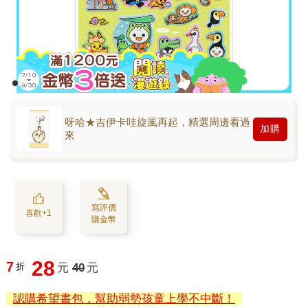
呀哈★吉伊卡哇旋風再起，精選周邊看過
加購
來
寫評價
喜歡+1
賺金幣
28
7
折
元
40
元
認購希望書包，幫助弱勢孩童上學不中斷！