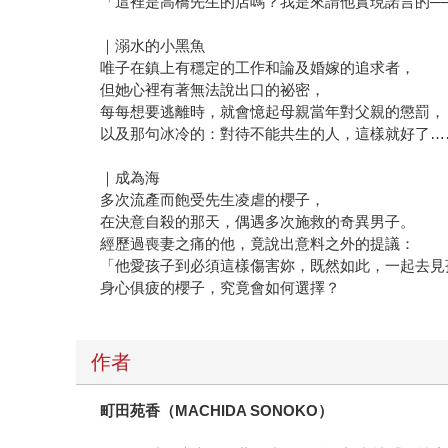
「這裡是高橋先生的店嗎？我是來請他實現諾言的─
｜溺水的小黑魚
唯子在鎮上有穩定的工作和論及婚嫁的追求者，
但她心裡有著無法說出口的祕密，
每每想要逃離時，就會憶起母親當年對父親的懲罰，
以及那句冰冷的：對待不能共生的人，這樣就好了…
｜成為海
多次流產而飽受先生凌虐的櫻子，
在決意自殺的那天，偶遇多次施救的奇異男子。
經歷過喪妻之痛的他，竟說出意料之外的提議：
「他愛孩子到必須這樣傷害妳，既然如此，一起去見
身心俱疲的櫻子，究竟會如何選擇？
作者
町田苑香（MACHIDA SONOKO）