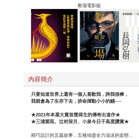
這段孤獨的生命染上了幸福的底色。 閱讀這部作品，就像是穿梭在一場情感的遊行中。町田苑香敏銳地捕捉到現代人的疏離——人們沉溺於社交媒體的同溫層，卻
教場電影版
對身邊的真實個體感到冷漠。她透過故事傳遞出一個溫暖的訊息
日葵、番紅花、鐵線蓮為章節點綴，並象徵著每段
思我們自己的人生。 正如書中所展現的，人類既笨拙、固執，卻又如此脆弱敏感。即便人生軌跡迥異，我們依然能在彼此的生命中留下痕跡。這部作品最終帶給讀
者的，是那種在繁花落盡後，依然能在心中流動的
內容簡介
只要知道世界上還有一個人喜歡我，誇我很棒，
我就會為了生存下去，拚命揮動小小的鰭──
★2021年本屋大賞首獎得主的傳奇出道作★
★三浦紫苑、辻村深月、小泉今日子高度讚賞★
精巧設計的五篇故事，五種傾盡全力泅泳的姿態，