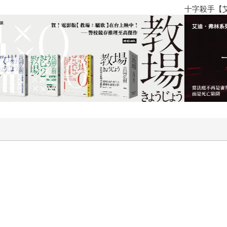
十字殺手【艾迪．弗林系列 前傳
：有時你一個微不足道的舉動，可能成為他人生命中的慰藉。 故事同時也藉由不同
人生都有其綻放的姿態。當我們隨著安珠的腳步走到故事盡頭，
、明媚而悠長的力量。