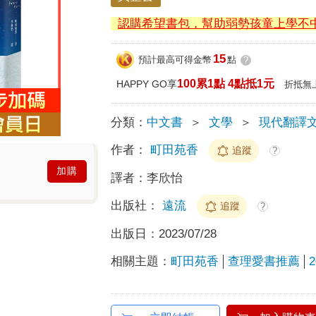
認購希望書包，幫助弱勢孩童上學不
15
預計最高可得金幣
點
?
100累1點 4點抵1元
HAPPY GO享
折抵無
分類：
中文書
＞
文學
＞
現代翻譯
作者：
町田苑香
追蹤
?
加購
譯者：
李欣怡
出版社：
遠流
追蹤
?
出版日：
2023/07/28
相關主題：
町田苑香
查理愛書推薦