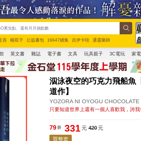
圭吾
楊双子
公益書包
16647續集
吉伊卡哇
通靈藥師
路邊攤新作
馬斯克
玩具總動員5
超慢跑
館
英文書
雜誌
電子書
文具
玩具親子
3C電玩
家
泅泳夜空的巧克力飛船魚【
道作】
YOZORA NI OYOGU CHOCOLATE
只要知道世界上還有一個人喜歡我，誇我
331
79
折
元
420
元
買整套