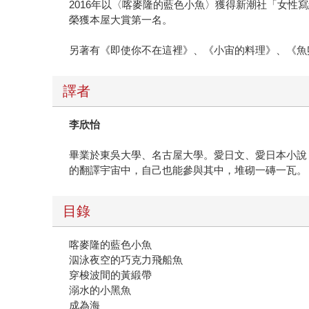
2016年以〈喀麥隆的藍色小魚〉獲得新潮社「女性寫
榮獲本屋大賞第一名。
另著有《即使你不在這裡》、《小宙的料理》、《魚
譯者
李欣怡
畢業於東吳大學、名古屋大學。愛日文、愛日本小說
的翻譯宇宙中，自己也能參與其中，堆砌一磚一瓦。
目錄
喀麥隆的藍色小魚
泅泳夜空的巧克力飛船魚
穿梭波間的黃緞帶
溺水的小黑魚
成為海