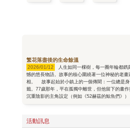
繁花落盡後的生命餘溫
2026/01/12
人生如同一棵樹，每一圈年輪都鐫刻著不為人知的起伏。町田苑香在新作《我所知道的花》中，以溫柔卻深邃的筆觸，勾勒出一段關於愛、生命與遺
憾的悠長物語。故事的核心圍繞著一位神秘的老畫
相。 故事起始於小鎮上的一個傳聞：一位總是身著黑衣、肩扛畫板神秘老人，他是鎮民口中「連昆蟲都不忍傷害」的善良者，卻也被貼上「婚姻騙子」的負面標
籤。77歲那年，平在孤獨中離世，但他留下的畫作與生命痕
沉重陰影的主角設定（例如《52赫茲的鯨魚們》
在探尋平的生平過程中，無意間觸發了身邊人們隱藏的情感開關。 書中反覆提及「時機」一詞，就像平曾對安珠感嘆：「
行漸遠。」這句話擊中了無數成年讀者的內心。在
法逆轉，務必珍惜當下的連結。 然而，遺憾中亦有溫情。這是一部由多個短篇交織而成的長篇故事，章節視角不斷切換，從LGBT少年的掙扎、受壓抑的母女關
活動訊息
係，到孤僻老人的正義感，每個人都在與他人的碰