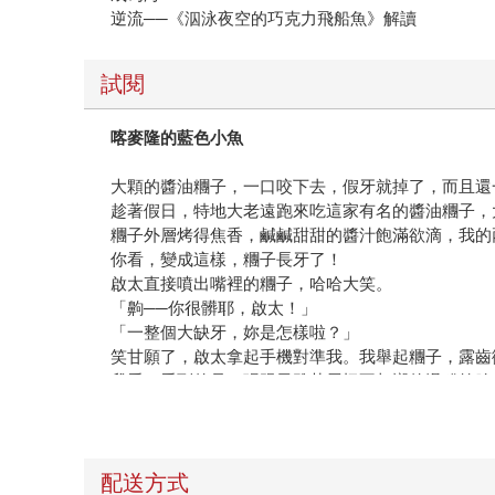
逆流──《泅泳夜空的巧克力飛船魚》解讀
試閱
喀麥隆的藍色小魚
大顆的醬油糰子，一口咬下去，假牙就掉了，而且還
趁著假日，特地大老遠跑來吃這家有名的醬油糰子，
糰子外層烤得焦香，鹹鹹甜甜的醬汁飽滿欲滴，我的
你看，變成這樣，糰子長牙了！
啟太直接噴出嘴裡的糰子，哈哈大笑。
「齁──你很髒耶，啟太！」
「一整個大缺牙，妳是怎樣啦？」
笑甘願了，啟太拿起手機對準我。我舉起糰子，露齒
我看，看到的是一張跟風雅茶屋極不相襯的滑稽笑臉
機，咯咯笑個不停。
「天哪，肚子好痛。是說，小幸，原來妳門牙是假的
「對呀，以前被人家揍，然後就斷了。」
我邊告訴他，同時把糰子上的牙拔出來。高中的時候
配送方式