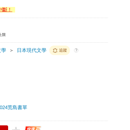
中斷！
上限
文學
＞
日本現代文學
追蹤
?
2024荒島書單