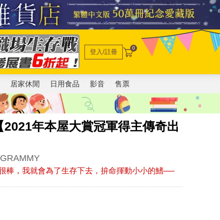
0
登入/註冊
電
居家休閒
日用食品
影音
售票
2021年本屋大賞冠軍得主傳奇出
 GRAMMY
很棒，我就會為了生存下去，拚命揮動小小的鰭──