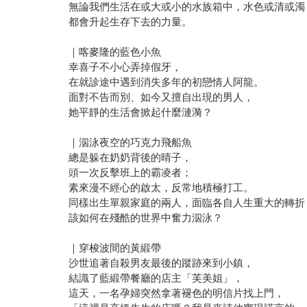
無論我們生活在或大或小的水族箱中，水色或清或濁
都會升起生存下去的力量。
｜喀麥隆的藍色小魚
幸喜子不小心弄掉假牙，
在就診途中遇到消失多年的初戀情人阿龍。
面對不告而別、如今又擅自出現的男人，
她平靜的生活會掀起什麼漣漪？
｜泅泳夜空的巧克力飛船魚
總是躲在奶奶背後的晴子，
頭一次反擊班上的霸凌者；
素來漫不經心的啟太，反常地積極打工。
同樣出生單親家庭的兩人，面臨各自人生重大的轉折
該如何在殘酷的世界中奮力泅泳？
｜穿梭波間的黃緞帶
沙世追著自殺男友最後的蹤跡來到小鎮，
結識了藍緞帶餐廳的店主「芙美姐」，
這天，一名孕婦突然拿著褪色的明信片找上門，