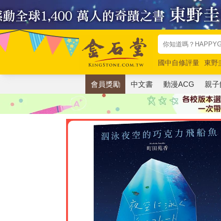
國中自修評量
東野
唯紅花綻放
奧德賽
會員獎勵
中文書
動漫ACG
親子