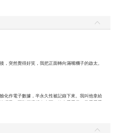
後，突然覺得好笑，我把正面轉向滿嘴糰子的啟太。
臉化作電子數據，半永久性被記錄下來。我叫他拿給
的糰子。兩顆牙還插在上面，啟太看看我、又看看手
流如注，加上看到平時只有照鏡子才看得到的門牙滾