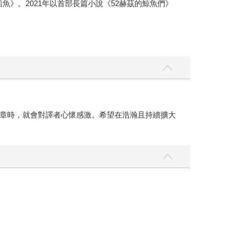
船魚》。2021年以首部長篇小說《52赫茲的鯨魚們》
章時，就會對譯者心懷感激。希望在浩瀚且持續擴大