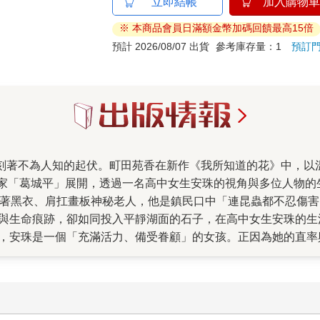
立即結帳
加入購物車
※ 本商品會員日滿額金幣加碼回饋最高15倍
預計 2026/08/07 出貨
參考庫存量：1
預訂
家「葛城平」展開，透過一名高中女生安珠的視角與多位人物的
跡，卻如同投入平靜湖面的石子，在高中女生安珠的生活中激起陣陣漣漪。 
），安珠是一個「充滿活力、備受眷顧」的女孩。正因為她的直
無論多麼渴望彼此，人都會因為時機而漸
那個通訊不便的年代，多少深情止於錯過，多少道別終成遺憾。
撞中改變了生命的節奏。即使平的一生充滿苦難，但他為所愛之