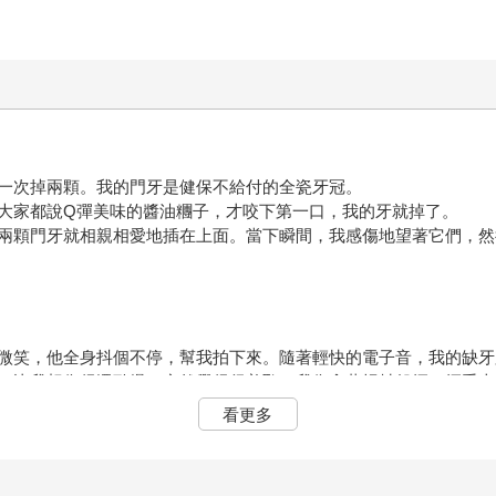
一次掉兩顆。我的門牙是健保不給付的全瓷牙冠。
大家都說Q彈美味的醬油糰子，才咬下第一口，我的牙就掉了。
兩顆門牙就相親相愛地插在上面。當下瞬間，我感傷地望著它們，然
微笑，他全身抖個不停，幫我拍下來。隨著輕快的電子音，我的缺牙
，比我想像得還勁爆，突然覺得很羞恥，我像拿著拐杖般揮了揮手上
看更多
。」
，有兩個不良少年打架，我跳進他們之間被打到。痛就不用說了，血