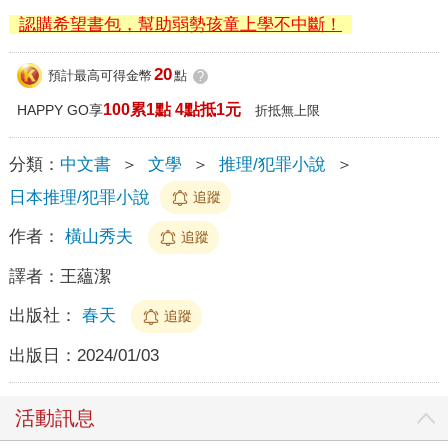
認購希望書包，幫助弱勢孩童上學不中斷！
20
預計最高可得金幣
點
?
100累1點 4點抵1元
HAPPY GO享
折抵無上限
分類：
中文書
＞
文學
＞
推理/犯罪小說
＞
日本推理/犯罪小說
追蹤
作者：
橫山秀夫
追蹤
譯者：
王蘊潔
出版社：
春天
追蹤
出版日：
2024/01/03
活動訊息