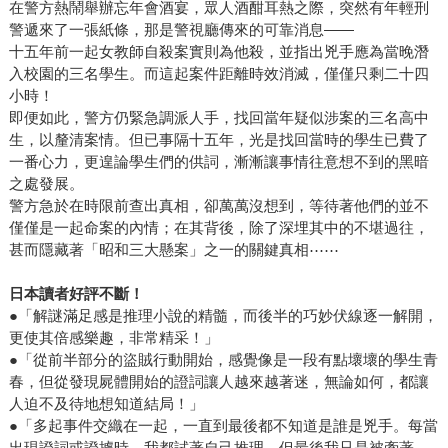
在警方熱鬧舉辦忘年會酒宴，眾人酒酣耳熱之際，突然有年輕刑
警遞來了一張紙條，那是警視廳傳來的可靠消息——
十五年前一起女教師自殺案實則為他殺，並指出兇手應為當晚潛
入校園的三名學生。而這起案件距離時效消滅，僅僅只剩二十四
小時！
即便如此，警方仍緊急調派人手，找回當年疑似涉案的三名高中
生，以釐清案情。但已事隔十五年，光是找回當時的學生已費了
一番心力，更遑論學生們的供詞，漸漸讓事情往意想不到的黑暗
之處發展。
警方急於在時限前查出真相，卻萬萬沒想到，等待著他們的並不
僅僅是一起命案的內情；在其背後，除了深埋其中的不堪過往，
甚而隱藏著「昭和三大懸案」之一的關鍵真相⋯⋯
日本讀者好評不斷！
●「解謎滿足感是推理小說的精髓，而後半的巧妙伏線逐一解開，
更使其倍感樂趣，非常精采！」
●「從前半部分的盜賊行動開始，感覺像是一段有點壞壞的學生青
春，但從發現屍體開始的證詞讓人越來越著迷，無論如何，都讓
人迫不及待地想知道結局！」
●「多起事件交織在一起，一直到最後都不知道是誰是兇手。每當
出現證詞或證據時，我都試著自己推理，但最後我只是被牽著