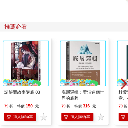
推薦必看
請解開故事謎底 03
底層邏輯：看清這個世
杖藜
界的底牌
意、
恭談
150
316
79
折
特價
元
79
折
特價
元
79
折
想
加入購物車
加入購物車