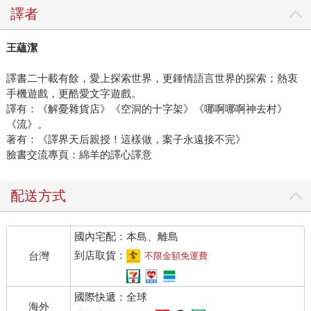
譯者
王蘊潔
譯書二十載有餘，愛上探索世界，更鍾情語言世界的探索；熱衷
手機遊戲，更酷愛文字遊戲。
譯有：《解憂雜貨店》《空洞的十字架》《哪啊哪啊神去村》
《流》。
著有：《譯界天后親授！這樣做，案子永遠接不完》
臉書交流專頁：綿羊的譯心譯意
配送方式
國內宅配：本島、離島
到店取貨：
台灣
不限金額免運費
國際快遞：全球
海外