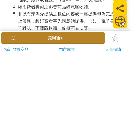
經消費者拆封之影音商品或電腦軟體。
非以有形媒介提供之數位內容或一經提供即為完成之線
上服務，經消費者事先同意始提供。（如：電子書、電
子雜誌、下載版軟體、虛擬商品…等）
已拆封之個人衛生用品。（如：內衣褲、刮鬍刀、除毛
貨到通知
刀…等）
若非上列種類商品，均享有到貨7天的猶豫期（含例假
預訂門市商品
門市庫存
大量採購
日）。
辦理退換貨時，商品（組合商品恕無法接受單獨退貨）必須
是您收到商品時的原始狀態（包含商品本體、配件、贈品、
保證書、所有附隨資料文件及原廠內外包裝…等），請勿直
接使用原廠包裝寄送，或於原廠包裝上黏貼紙張或書寫文
字。
退回商品若無法回復原狀，將請您負擔回復原狀所需費用，
嚴重時將影響您的退貨權益。