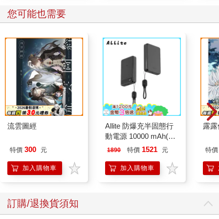
您可能也需要
流雲圖經
Allite 防爆充半固態行
露露
動電源 10000 mAh(標
示 Wh/CCC認證)
300
1521
特價
元
特價
元
特價
1890
加入購物車
加入購物車
訂購/退換貨須知