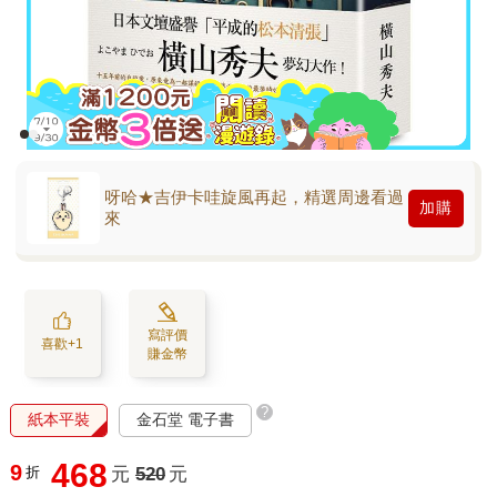
呀哈★吉伊卡哇旋風再起，精選周邊看過
加購
來
寫評價
喜歡+1
賺金幣
?
紙本平裝
金石堂 電子書
468
9
折
元
520
元