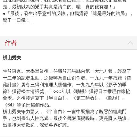
走，最初以為的兇手其實是清白的。嗯，真的很有趣！」
●「最後，發生出乎意料的反轉，但我覺得『這是最好的結局』，
鬆了一口氣！」
作者
橫山秀夫
生於東京。大學畢業後，任職於群馬縣內第一大地方報，經歷了
十二年的記者生涯，之後轉為自由創作者。一九九一年憑藉《羅
蘋計畫》勇奪三得利推理大獎佳作。一九九八年以《影子的季
節》獲得松本清張獎。二○○○年以《動機》獲得日本推理作家協
會獎。之後接連寫下《半自白》、《第三時效》、《臨場》、
《64》等多部暢銷作品。
橫山秀夫筆力驚人，《半自白》一書中既描寫了醜惡的組織鬥
爭，也刻畫出人性光輝，最後全書謎底揭曉時，更是賺人熱淚，
出版後大受歡迎，深受各界好評。