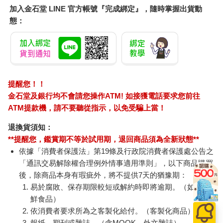
加入金石堂 LINE 官方帳號『完成綁定』，隨時掌握出貨動
態：
提醒您！！
金石堂及銀行均不會請您操作ATM! 如接獲電話要求您前往
ATM提款機，請不要聽從指示，以免受騙上當！
退換貨須知：
**提醒您，鑑賞期不等於試用期，退回商品須為全新狀態**
依據「消費者保護法」第19條及行政院消費者保護處公告之
「通訊交易解除權合理例外情事適用準則」，以下商品購買
後，除商品本身有瑕疵外，將不提供7天的猶豫期：
易於腐敗、保存期限較短或解約時即將逾期。（如：生
鮮食品）
依消費者要求所為之客製化給付。（客製化商品）
報紙、期刊或雜誌。（含MOOK、外文雜誌）