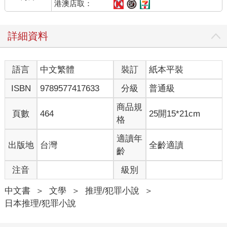
港澳店取：
詳細資料
語言
中文繁體
裝訂
紙本平裝
ISBN
9789577417633
分級
普通級
商品規
頁數
464
25開15*21cm
格
適讀年
出版地
台灣
全齡適讀
齡
注音
級別
中文書
＞
文學
＞
推理/犯罪小說
＞
日本推理/犯罪小說