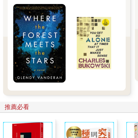
「麻煩你了。」
泰山不屑地看著眼前這位身為一國首相，卻已經沒有半點威嚴的
男人，腦海中充滿了一波又一波的危機感。
兩任首相都不負責任地中途落跑，想也知道會飽受抨擊。還可能
導致國民對長久以來把持日本政權的民政黨完全失去信心。
隨著田邊下台，民政黨肯定會陷入前所未有的窘境。
但是對泰山而言，這無疑是天上掉下來的禮物。
因為放眼黨內，目前能繼承田邊政權的政治家就只剩下他——武
藤泰山了。
這或許是天將降大任的機會也未可知。
泰山邊想邊走向位於官邸同一層樓的官房長官辦公室。
田邊已經完了。
再來坐上總理寶座的捨我其誰。
＊ ＊ ＊
推薦必看
亮如白晝的室內以密談來說未免也太亮。窗外浮現出燈火通明的
國會議事堂剪影。從下午就呼呼作響的強風掃過空中，繁星點
點，呈現出市中心難得的美景。
明明已經過了晚上九點，室內仍人來人往，幾乎與白天的辦公室
無異，讓人定不下心來。電話及手機響個不停，對話聲不絕於