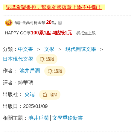
認購希望書包，幫助弱勢孩童上學不中斷！
20
預計最高可得金幣
點
?
100累1點 4點抵1元
HAPPY GO享
折抵無上限
分類：
中文書
＞
文學
＞
現代翻譯文學
＞
日本現代文學
追蹤
作者：
池井戶潤
追蹤
譯者：
緋華璃
出版社：
尖端
追蹤
出版日：
2025/01/09
相關主題：
池井戶潤
文學重磅新書