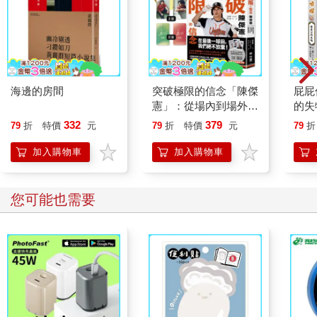
耳。從斷續傳入耳中的隻字片語可以聽出，每句話都是與民政黨
的黨主席花落誰家有關的訊息。武藤、林田派、城山……。混沌
的民政黨黨主席大選也來到了最後的高潮，看樣子武藤泰山應該
可以順利當選黨主席。
坐在椅子上的男人從剛才就握著手機，不知在跟誰通話，結束通
海邊的房間
突破極限的信念「陳傑
屁屁
話後，盯著手機，彷彿手機是畫著什麼符咒的護身符，然後抬起
憲」：從場內到場外，
的失
頭來。
台灣隊長全力以赴的堅
「跟想像的差不多，下一任黨主席應該是武藤泰山沒錯。」
332
379
79
折
特價
元
79
折
特價
元
79
折
持與自白 （限量典藏
男人以低沉的聲線說到這裡，閉上嘴，瞪了坐在沙發上的人物一
「日常私服小卡組」）
加入購物車
加入購物車
眼。「終於輪到你上場了。請向我報告武藤那邊的動靜。靠我們
的雙手改變日本。」
「如果我可以幫上忙的話。」
您可能也需要
坐在沙發上的人物稍微想了一下回答。「只不過，你們的計畫真
的行得通嗎？」
「那當然。」
男人回答。「既不是妄想，也不是幻想。而是現實生活中的計
畫。不會給你添麻煩。你只要負責提供情報就行了。」
「這件事不是我也沒關係吧。」
遲疑及困惑化為疑問，脫口而出。
「我們的同路人只有你能得到武藤那邊的情報又不受懷疑。這都