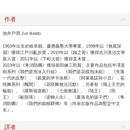
作者
池井戶潤 Jun Ikeido
1963年出生於岐阜縣。慶應義塾大學畢業。1998年以《無底深
淵》獲得江戶川亂步賞，2010年以《鐵之骨》獲得吉川英治文學
新人賞，2011年以《下町火箭》獲得直木賞，
2023年以《隼消防團》獲得柴田鍊三郎賞。主要作品包括半澤直
樹系列《我們是泡沫入行組》、《我們是花樣泡沫組》、《失落
一代的反擊》、《銀翼的伊卡洛斯》、《阿萊基諾與小丑》；花
咲舞系列《醜聞》、《花咲舞無法沉默》，另著有《飛上天空的
輪胎》、《羅斯福遊戲》、《七個會議》、《陸王》、《民
王》、《彬與瑛》、《逆轉人生》、《夏洛克的孩子們》、《隼
消防團》、《我們的箱根驛傳》等（尚未出版作品為暫定中文
名）。
譯者