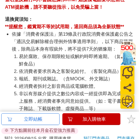
人都能放心生活的健全社會為目標，全力以赴。
ATM提款機，請不要聽從指示，以免受騙上當！
身為一個國民、一介真心熱愛這個國家的政治家，本人必將盡全
力完成內閣總理大臣的職務，與全國人民一起開創新的日本與豐
退換貨須知：
饒的未來。請各位相信武藤的誠意，對民政黨與民連黨共同打造
**提醒您，鑑賞期不等於試用期，退回商品須為全新狀態**
的政府拭目以待。
依據「消費者保護法」第19條及行政院消費者保護處公告之
我會貫徹始終，絕不逃避，戰鬥到最後一刻。
「通訊交易解除權合理例外情事適用準則」，以下商品購買
絕不會辜負全國人民的託付。永遠與各位同在。
武藤泰山將使出渾身解數，將自己奉獻給國政，就算粉身碎骨也
後，除商品本身有瑕疵外，將不提供7天的猶豫期：
在所不惜。」
易於腐敗、保存期限較短或解約時即將逾期。（如：生
以民政黨為主的議員為結束就職演說的武藤送上熱烈的掌聲。
鮮食品）
武藤為此露出滿意表情的同時，臉色微微一變。
依消費者要求所為之客製化給付。（客製化商品）
好痛。
報紙、期刊或雜誌。（含MOOK、外文雜誌）
是蛀牙。
經消費者拆封之影音商品或電腦軟體。
武藤忍住牙痛，向議員席行了一禮，沉浸在坐上總理大臣寶座的
非以有形媒介提供之數位內容或一經提供即為完成之線
成就感中，慢慢地走下講台。
上服務，經消費者事先同意始提供。（如：電子書、電
子雜誌、下載版軟體、虛擬商品…等）
「我還以為你會劈頭就解散眾議院呢，泰山。」
已拆封之個人衛生用品。（如：內衣褲、刮鬍刀、除毛
結束國會的就職演說後，前往首相官邸拜會武藤的城山開口第一
立即結帳
加入購物車
刀…等）
句就是這個。「一直在等不曉得幕僚什麼時候會進來報告：『收
※ 下方點圖前往本月金石堂強力推薦
到詔書了。』害我忘了睡午覺。」
若非上列種類商品，均享有到貨7天的猶豫期（含例假
城山的語氣不無遺憾，或許是內心深處真的期待他能立刻解散眾
日）。
預計 2026/08/15 出貨
購買後進貨
預訂門市商品
門市庫存