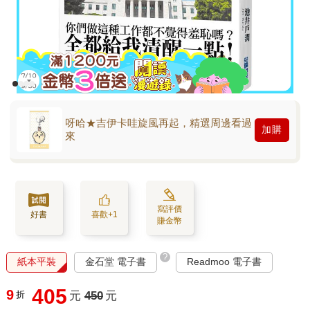
呀哈★吉伊卡哇旋風再起，精選周邊看過
加購
來
寫評價
好書
喜歡+1
賺金幣
?
紙本平裝
金石堂 電子書
Readmoo 電子書
405
9
折
元
450
元