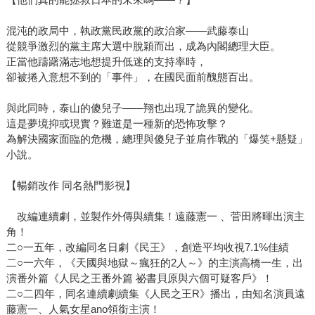
混沌的政局中，執政黨民政黨的政治家——武藤泰山
從競爭激烈的黨主席大選中脫穎而出，成為內閣總理大臣。
正當他躊躇滿志地想提升低迷的支持率時，
卻被捲入意想不到的「事件」，在國民面前醜態百出。
與此同時，泰山的傻兒子——翔也出現了詭異的變化。
這是夢境抑或現實？難道是一種新的恐怖攻擊？
為解決國家面臨的危機，總理與傻兒子並肩作戰的「爆笑+懸疑」
小說。
【暢銷改作 同名熱門影視】
改編連續劇，並製作外傳與續集！遠藤憲一 、菅田將暉出演主
角！
二○一五年，改編同名日劇《民王》，創造平均收視7.1%佳績
二○一六年，《天國與地獄～瘋狂的2人～》的主演高橋一生，出
演番外篇《人民之王番外篇 祕書貝原與六個可疑客戶》！
二○二四年，同名連續劇續集《人民之王R》播出，由知名演員遠
藤憲一、人氣女星ano領銜主演！