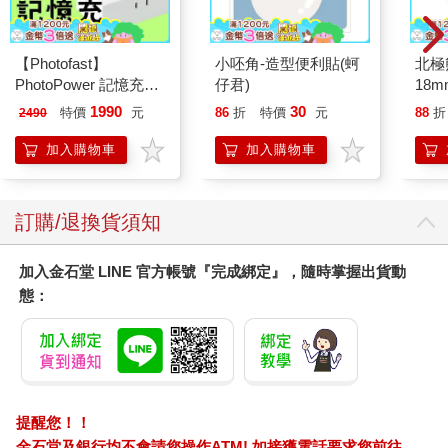
是為了改變日本。」
男人重複著同一句話，具有不容置疑的說服力。
「我明白了。」
【Photofast】
小呸角-造型便利貼(蚵
北極
坐在沙發上的人物再度沉思了半晌後回答：「我會在可能的範圍
PhotoPower 記憶充電
仔君)
18m
內盡力而為。」
器 雙系統手機備份
1990
30
特價
元
86
折
特價
元
88
折
2490
(iOS蘋果/安卓通用版)
第一章 天皇下詔
加入購物車
加入購物車
「本人武藤泰山，這次承蒙國會指名、天皇下詔，就任內閣總理
大臣。不肖武藤將追隨引領我國民主政治的偉大先賢腳步，誠心
訂購/退換貨須知
誠意，為國為民，為社會、為日本鞠躬盡瘁，死而後已。
從終戰到平成時代，我國以前所未有的速度完成復興大業，成為
加入金石堂 LINE 官方帳號『完成綁定』，隨時掌握出貨動
經濟大國。先賢們在提升國民生活水準，實現沒有戰火，讓社會
態：
邁向和平、富庶的豐功偉業已無需贅言。
然而，上述的富庶開始出現破綻，我們的社會正在不斷惡化，出
現許多光靠傳統的作法已無法因應的問題。為迎接少子高齡化的
社會、隨著打工族及派遣勞工日益增加而產生的貧富差距問題、
國際社會的紛爭、還有環境問題……這些都是不趕快想辦法解決
就會積重難返的重大課題。
提醒您！！
面對如此艱難的困境，敝人武藤將尊重我國的傳統，以實現所有
金石堂及銀行均不會請您操作ATM! 如接獲電話要求您前往