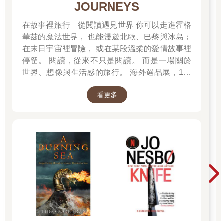
JOURNEYS
巴抿成一條線，躲在黑框眼鏡後面的雙眸對泰山發射控訴的光
波。
在故事裡旅行，從閱讀遇見世界 你可以走進霍格
不管是不是誤會，田邊這個人有點幼稚，一旦決定的事，八匹馬
華茲的魔法世界， 也能漫遊北歐、巴黎與冰島；
都拉不回來。
在末日宇宙裡冒險， 或在某段溫柔的愛情故事裡
就在泰山的心情從無論如何都要說服他打消辭職的念頭轉為放棄
的時候。
停留。 閱讀，從來不只是閱讀。 而是一場關於
「你才上任一年喔。」
世界、想像與生活感的旅行。 海外選品展，1折
泰山提醒他。「你身為政治家的人生，或許從此以後再也沒有機
起 限量空運商品，先搶先贏 週週商品更新
會坐上首相的大位了。不把任期做滿，真的不後悔嗎？你做決定
看更多
前有想過這一點嗎？」
「那當然，幹事長。」
田邊大言不慚地說。「我已經全部想清楚了。這是我深思熟慮後
的決定。我田邊靖一言既出，駟馬難追。」
少騙人了。
泰山定定地看著田邊，內心頗不以為然。就職演說時，這傢伙明
明說會誠心誠意地完成自己的職務，結果呢。
「我明白了。」
泰山說道，雙手拍著膝蓋站起來。他是個只要心情調適好了，就
能迅速做出決斷的男人。「如果你的辭意如此堅定，我不會再阻
止你。那我就把這件事告訴政務調查會長了。」