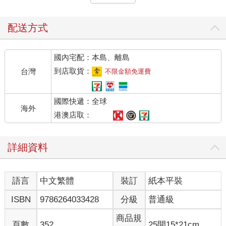
瞠目結舌地說「那場演講到底算什麼」。
想當然耳，社會大眾對民政黨的砲火愈來愈強烈，支持率一落千
丈。之前的參議院選舉才遭受歷史性的慘敗，被最大的在野黨憲
配送方式
民黨搶走了過半數的席位，導致眾議院與參議院呈現兩大黨各自
為政的狀態，形成雙頭馬車的畸形國會。
國內宅配：本島、離島
連緊接安西上台的田邊也才上任一年就要丟下內閣總理大臣的職
務，這實在頗不尋常。泰山腦海中甚至浮現出「敵前逃亡可是要
到店取貨：
台灣
不限金額免運費
槍斃的」這句話，幸好最後一刻吞了回去。默不作聲地思考著這
下子該怎麼說服他打消請辭的念頭。
國際快遞：全球
「我已經累了。拜託，讓我辭職吧。」
海外
田邊的眉頭擠在一起，一臉隨時都要哭出來的表情。看到他這副
港澳店取：
表情，泰山感到臼齒隱隱作痛。就算是蛀牙，也沒時間去看牙
醫。
詳細資料
「你拜託我也沒用啊，請冷靜思考國民會做何感想。」
泰山強忍住牙痛，擺出幹事長的威嚴。田邊的表情始終缺乏變
化，唯獨有氣無力的眼神閃爍了一下。「繼安西首相之後，連續
語言
中文繁體
裝訂
紙本平裝
兩位首相都做不滿一年就半途而廢的話，身為民政黨主席，身為
內閣總理大臣，你覺得這樣說得過去嗎？」
ISBN
9786264033428
分級
普通級
「我知道說不過去啊。我當然也覺得這樣有點無法向國民交代。
但我已經撐不下去了。」
商品規
頁數
352
25開15*21cm
田邊垂頭喪氣地說，語氣顯得有些委屈。「我沒有自信能扭轉政