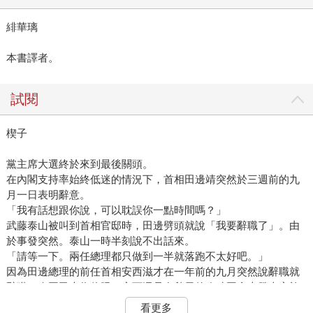
緋華璃
本書譯者。
試閱
楔子
黨主席大選終於來到最後關頭。
在內閣支持率始終低迷的情況下，首相田邊靖突然於三週前的九
月一日表明辭意。
「我有話想跟你說，可以耽誤你一點時間嗎？」
武藤泰山被叫到首相官邸時，田邊劈頭就說「我要辭職了」。由
於事發突然。泰山一時半刻說不出話來。
「請等一下。兩任總理都只做到一半就落跑不太好吧。」
因為田邊總理的前任首相安西滋才在一年前的九月突然說辭職就
辭職，令國民大為傻眼。安西還是在秋天的臨時國會上發表完施
政方針演講沒多久就辭職，恣意妄為的程度讓所有人跌破眼鏡、
看更多