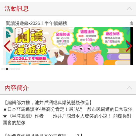
活動訊息
閱讀漫遊錄-2026上半年暢銷榜
飢
內容簡介
【編輯部力推，池井戶潤經典爆笑懸疑作品】
★日本亞馬遜讀者4星高分肯定！最貼近一般市民周遭的日常政治
★《半澤直樹》作者——池井戶潤最令人發笑的小說！ 顛覆你對
國會的想像
【他們真的能拯救日本的未來嗎——？】