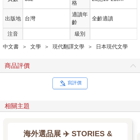
格
局。不用想也知道在臨時國會肯定又會受到憲民黨的抵制，到時
候我大概無法與他們抗衡。」
適讀年
出版地
台灣
全齡適讀
「不是誰能與他們抗衡的問題。兩黨的關係@早就纏成一團亂麻
齡
了@。」
注音
級別
泰山曉以大義地說：「換成任何人，要在這種情況下掌舵都不是
件容易的事。身為首相又怎能如此軟弱。」
中文書
＞
文學
＞
現代翻譯文學
＞
日本現代文學
泰山不是不明白他的心情。被組成聯合內閣的民連黨看破手腳，
在臨時國會的召集日連一項自己的意見都無法過關。
貴為首相卻什麼事得看民連黨的臉色，田邊內心肯定對這樣的現
商品評價
實已經忍無可忍了。
「而且就算你辭職，也解決不了政權現在面臨的問題。」
「可是這麼一來就能改變藏本憲民黨對田邊民政黨的構圖了。」
寫評價
田邊說的每個字聽在泰山耳中都是為了臨陣脫逃的藉口。藏本志
郎是憲民黨的黨魁，仗著自己在參議院選舉的大躍進，過去經常
與田邊展開激烈的唇槍舌戰，可以說是辯才無礙的政客。
相關主題
「喂，改變眼前的構圖又能怎樣。」
泰山繼續苦口婆心地說。「你一旦辭職就輸了。而且不是你一個
人輸，整個民政黨都要陪著你一起輸。」
「我就是不想輸才要請辭。」
海外選品展 ✈️ STORIES &
根本是狡辯。但田邊撂下這句話，就像個聽不懂人話的小孩，嘴