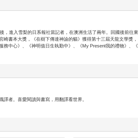
畢業後，進入雪梨的日系報社當記者，在澳洲生活了兩年。回國後前往
宮崎書本大獎，《在樹下傳達神諭的貓》獲得第十三屆天龍文學獎，
務中心》、《神明值日生執勤中》、《My Present我的禮物》
職譯者。喜愛閱讀與書寫，用翻譯看世界。