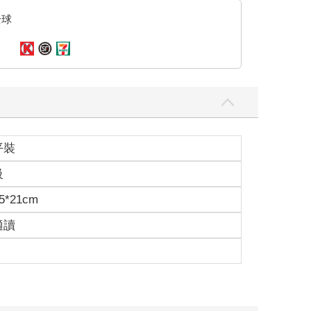
全球
平裝
級
5*21cm
適讀