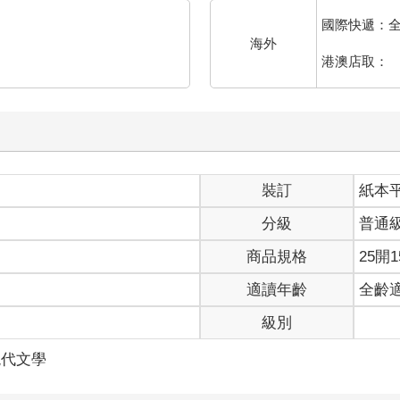
國際快遞：
海外
港澳店取：
裝訂
紙本
分級
普通
商品規格
25開1
適讀年齡
全齡
級別
現代文學