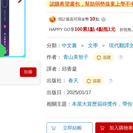
認購希望書包，幫助弱勢孩童上學不
10
預計最高可得金幣
點
?
100累1點 4點抵1元
HAPPY GO享
折抵無
分類：
中文書
＞
文學
＞
現代翻譯
作者：
青山美智子
追蹤
?
譯者：
邱香凝
加購
出版社：
春天
追蹤
?
出版日：
2025/01/17
相關主題：
本屋大賞歷屆得獎作，帶你
立即結帳
加入購物車