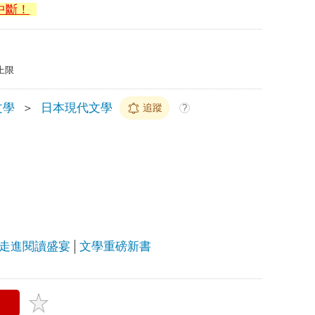
中斷！
上限
文學
＞
日本現代文學
追蹤
?
走進閱讀盛宴
文學重磅新書