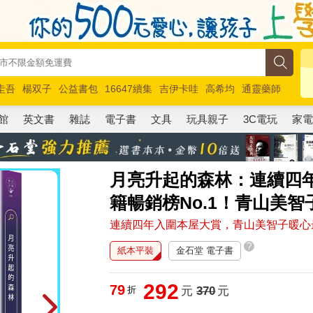
圭吾
楊双子
公益書包
16647續集
吉伊卡哇
高希均
通靈藥師
路邊攤新作
馬斯克
玩具總動員5
超慢跑
館
英文書
雜誌
電子書
文具
玩具親子
3C電玩
家
月亮升起的森林：連續四年
籍暢銷榜No.1！青山美
連續四年入圍本屋大賞，青山美智子暖心
?
紙本平裝
金石堂 電子書
292
79
折
元
370
元