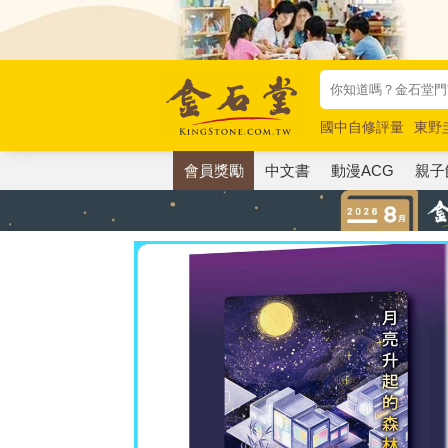
國中自修評量
東野
唯紅花綻放
奧德賽
會員獎勵
中文書
動漫ACG
親子