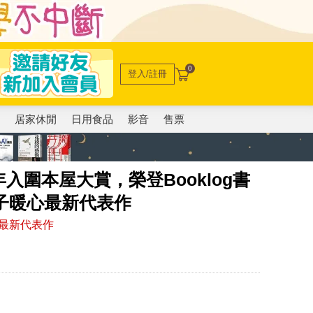
0
登入/註冊
電
居家休閒
日用食品
影音
售票
入圍本屋大賞，榮登Booklog書
智子暖心最新代表作
最新代表作