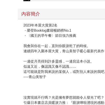
內容簡介
2023年本屋大賞第2名
・榮登Booklog書籍暢銷榜No.1
・〈國王的早午餐〉節目強力推薦
我會與你在一起，直到你眼淚乾了的時候。
連續四年入圍本屋大賞，青山美智子暖心最新代表作
一邊從月亮得到許多靈感，一邊寫這本小說。
似遠又近，像認識又像不認識……
這可能就是對我來說的某個人，或對別人來說的我吧
──青山美智子
沒實現就不行嗎？光是擁有夢想就能令人發光了吧？
引爆日本書店店員暖淚力推：『眼淚嘩啦湧現的感動