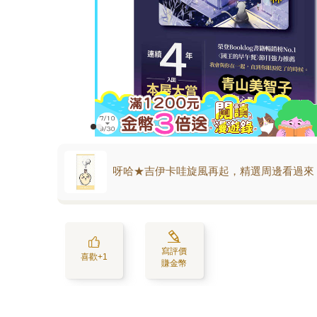
呀哈★吉伊卡哇旋風再起，精選周邊看過來
寫評價
喜歡+1
賺金幣