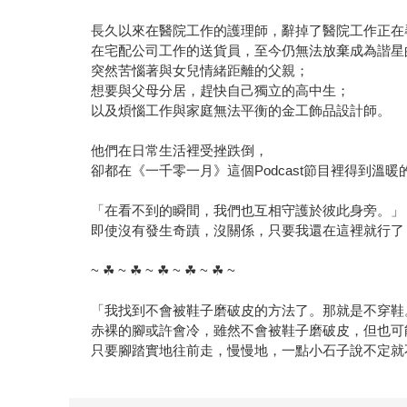
長久以來在醫院工作的護理師，辭掉了醫院工作正在
在宅配公司工作的送貨員，至今仍無法放棄成為諧星
突然苦惱著與女兒情緒距離的父親；
想要與父母分居，趕快自己獨立的高中生；
以及煩惱工作與家庭無法平衡的金工飾品設計師。
他們在日常生活裡受挫跌倒，
卻都在《一千零一月》這個Podcast節目裡得到溫暖
「在看不到的瞬間，我們也互相守護於彼此身旁。」
即使沒有發生奇蹟，沒關係，只要我還在這裡就行了
~ ☘︎ ~ ☘︎ ~ ☘︎ ~ ☘︎ ~ ☘︎ ~
「我找到不會被鞋子磨破皮的方法了。那就是不穿鞋
赤裸的腳或許會冷，雖然不會被鞋子磨破皮，但也可
只要腳踏實地往前走，慢慢地，一點小石子說不定就