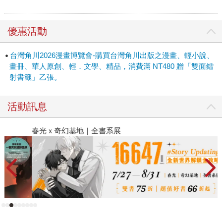
優惠活動
台灣角川2026漫畫博覽會-購買台灣角川出版之漫畫、輕小說、
畫冊、華人原創、輕．文學、精品，消費滿 NT480 贈「雙面鐳
射書籤」乙張。
活動訊息
春光ｘ奇幻基地｜全書系展
閱