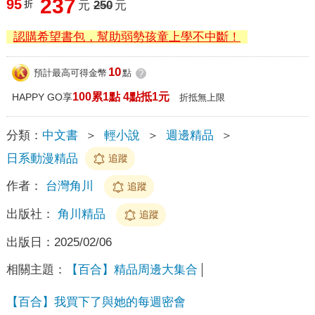
237
95
折
元
250
元
認購希望書包，幫助弱勢孩童上學不中斷！
10
預計最高可得金幣
點
?
100累1點 4點抵1元
HAPPY GO享
折抵無上限
分類：
中文書
＞
輕小說
＞
週邊精品
＞
日系動漫精品
追蹤
作者：
台灣角川
追蹤
出版社：
角川精品
追蹤
出版日：
2025/02/06
相關主題：
【百合】精品周邊大集合
【百合】我買下了與她的每週密會