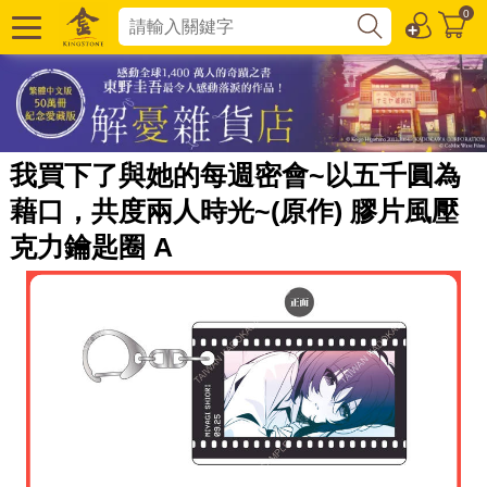
0
我買下了與她的每週密會~以五千圓為
藉口，共度兩人時光~(原作) 膠片風壓
克力鑰匙圈 A