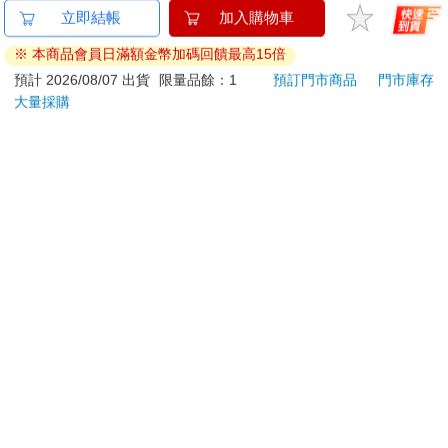
30cm壓克力立牌-從零
壓克力御守-戀上換裝
鏡面
立即結帳
加入購物車
開始D款(雷姆)
娃娃A款
Hun
※ 本商品會員日滿額金幣加碼回饋最高15倍
680
200
特價
元
特價
元
特價
預計 2026/08/07 出貨
限量品餘：1
預訂門市商品
門市庫存
大量採購
加入購物車
加入購物車
您可能會喜歡
寶島少年2026第36+37
【PUGO】聰明書包
吉伊
期
3.0 plus(中低年級)藕
DR
粉 全新進化玩美上市
水晶
90
4161