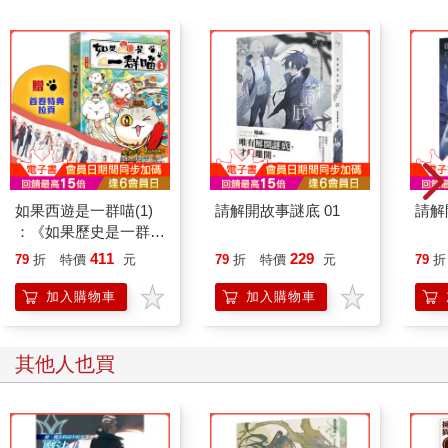
如果西遊是一群喵(1)
請解開故事謎底 01
請解
：《如果歷史是一群
喵》作者最新力作，附
411
229
79
折
特價
元
79
折
特價
元
79
折
【首卷特典】拉頁
加入購物車
加入購物車
其他人也買