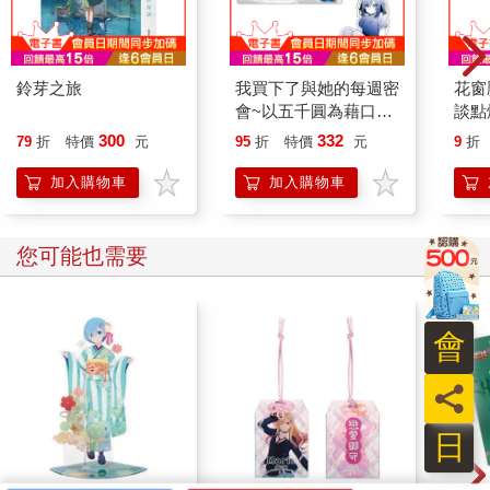
鈴芽之旅
我買下了與她的每週密
花窗
會~以五千圓為藉口，
談點
共度兩人時光~(原作)
300
332
79
折
特價
元
95
折
特價
元
9
折
掛物壓克力立牌 C
加入購物車
加入購物車
您可能也需要
會
員
日