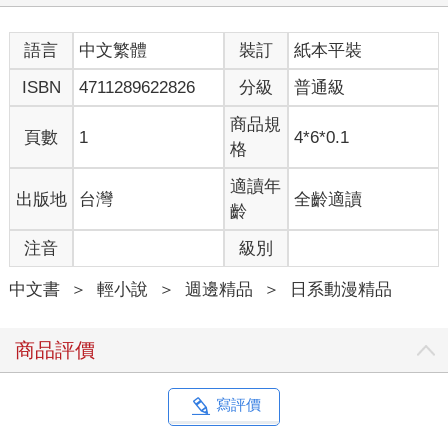
語言
中文繁體
裝訂
紙本平裝
ISBN
4711289622826
分級
普通級
商品規
頁數
1
4*6*0.1
格
適讀年
出版地
台灣
全齡適讀
齡
注音
級別
中文書
＞
輕小說
＞
週邊精品
＞
日系動漫精品
商品評價
寫評價