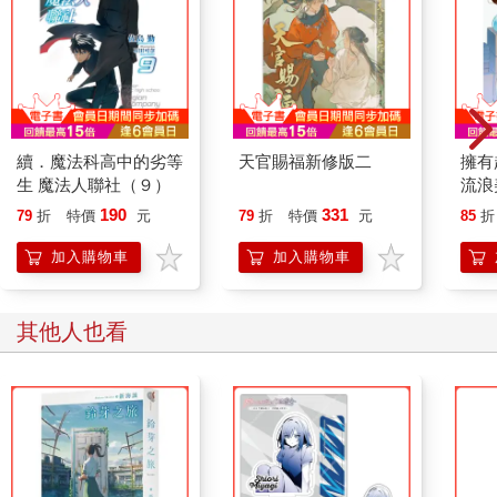
續．魔法科高中的劣等
天官賜福新修版二
擁有
生 魔法人聯社（９）
流浪美
(首刷
190
331
79
折
特價
元
79
折
特價
元
85
折
加入購物車
加入購物車
其他人也看