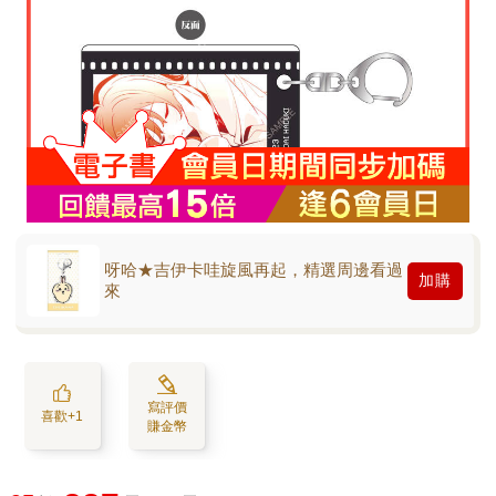
呀哈★吉伊卡哇旋風再起，精選周邊看過
加購
來
寫評價
喜歡+1
賺金幣