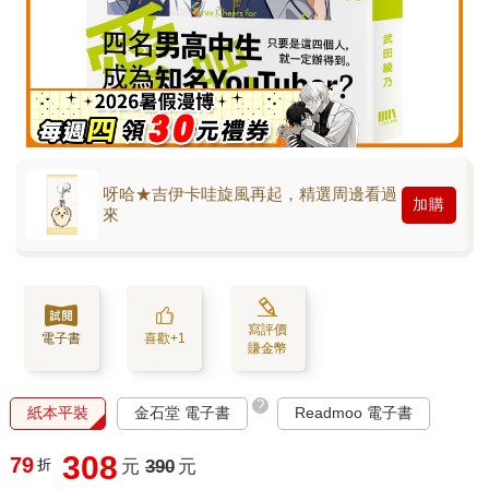
呀哈★吉伊卡哇旋風再起，精選周邊看過
加購
來
寫評價
電子書
喜歡+1
賺金幣
?
紙本平裝
金石堂 電子書
Readmoo 電子書
308
79
折
元
390
元