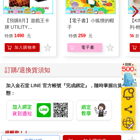
【預購8月】遊戲王卡
【電子書】小狐狸的帽
【KI
牌 UTILITY
子
列-
SELECTION UT-01 補
平煎
1490
259
特價
元
特價
元
56
折
充包 決鬥場景包 代理
日文版（一盒）
加入購物車
電子書
訂購/退換貨須知
加入金石堂 LINE 官方帳號『完成綁定』，隨時掌握出貨動
態：
提醒您！！