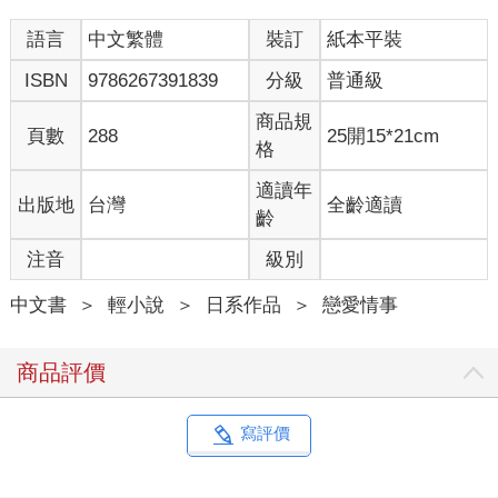
語言
中文繁體
裝訂
紙本平裝
ISBN
9786267391839
分級
普通級
商品規
頁數
288
25開15*21cm
格
適讀年
出版地
台灣
全齡適讀
齡
注音
級別
中文書
＞
輕小說
＞
日系作品
＞
戀愛情事
商品評價
寫評價