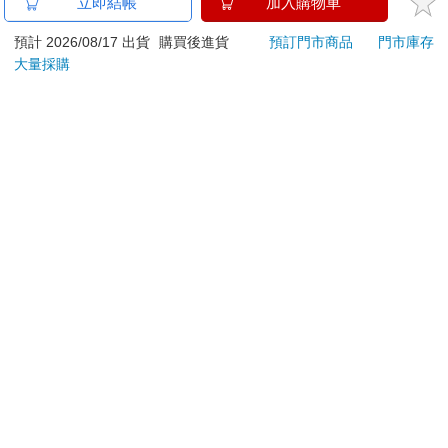
金石堂及銀行均不會請您操作ATM! 如接獲電話要求您前往
立即結帳
加入購物車
ATM提款機，請不要聽從指示，以免受騙上當！
預計 2026/08/17 出貨
購買後進貨
預訂門市商品
門市庫存
退換貨須知：
大量採購
**提醒您，鑑賞期不等於試用期，退回商品須為全新狀態**
依據「消費者保護法」第19條及行政院消費者保護處公告之
「通訊交易解除權合理例外情事適用準則」，以下商品購買
後，除商品本身有瑕疵外，將不提供7天的猶豫期：
易於腐敗、保存期限較短或解約時即將逾期。（如：生
鮮食品）
依消費者要求所為之客製化給付。（客製化商品）
報紙、期刊或雜誌。（含MOOK、外文雜誌）
經消費者拆封之影音商品或電腦軟體。
非以有形媒介提供之數位內容或一經提供即為完成之線
上服務，經消費者事先同意始提供。（如：電子書、電
子雜誌、下載版軟體、虛擬商品…等）
已拆封之個人衛生用品。（如：內衣褲、刮鬍刀、除毛
刀…等）
若非上列種類商品，均享有到貨7天的猶豫期（含例假
日）。