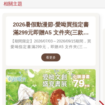
相關主題
2026暑假動漫節-愛呦買指定書
滿299元即贈A5 文件夾(三款隨
機)
【期間限定】2026/07/03～2026/09/15期間，買
愛呦指定書滿299元，即贈A5 文件夾(三款隨
機)！單筆訂單不累贈，數量有限，送完為止！
看更多