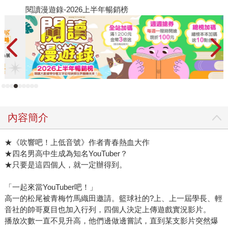
閱讀漫遊錄-2026上半年暢銷榜
2
內容簡介
★《吹響吧！上低音號》作者青春熱血大作
★四名男高中生成為知名YouTuber？
★只要是這四個人，就一定辦得到。
「一起來當YouTuber吧！」
高一的松尾被青梅竹馬織田邀請。籃球社的?上、上一屆學長、輕
音社的帥哥夏目也加入行列，四個人決定上傳遊戲實況影片。
播放次數一直不見升高，他們邊做邊嘗試，直到某支影片突然爆