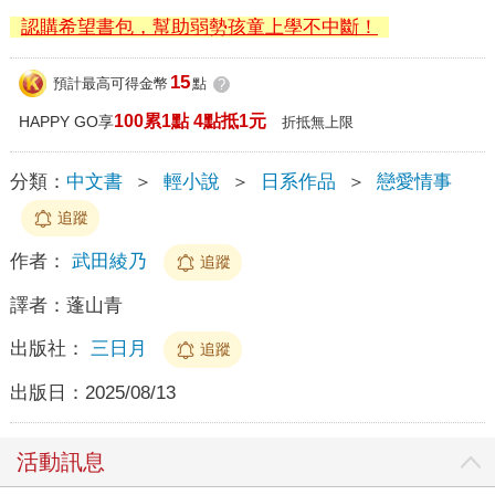
認購希望書包，幫助弱勢孩童上學不中斷！
15
預計最高可得金幣
點
?
100累1點 4點抵1元
HAPPY GO享
折抵無上限
分類：
中文書
＞
輕小說
＞
日系作品
＞
戀愛情事
追蹤
作者：
武田綾乃
追蹤
譯者：
蓬山青
出版社：
三日月
追蹤
出版日：
2025/08/13
活動訊息