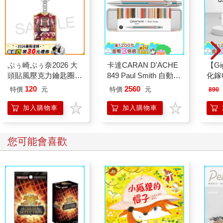
ぷぅ崎ぷぅ奈2026 大
卡達CARAN D'ACHE
【Gi
頭貼風壓克力鑰匙圈-
849 Paul Smith 自動鉛
化鎵G
Q版楓旗袍ver
筆 ED.5 條紋銀
快速充
120
2560
特價
元
特價
元
890
加入購物車
加入購物車
您可能會喜歡