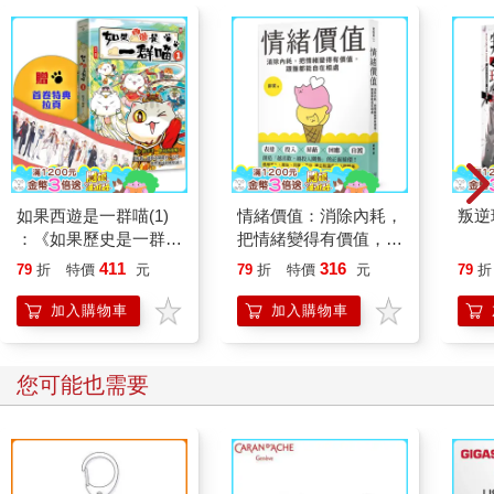
如果西遊是一群喵(1)
情緒價值：消除內耗，
叛逆
：《如果歷史是一群
把情緒變得有價值，跟
喵》作者最新力作，附
誰都能自在相處
411
316
79
折
特價
元
79
折
特價
元
79
折
【首卷特典】拉頁
加入購物車
加入購物車
您可能也需要