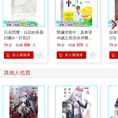
日花閃爍：台語的美麗
腎臟求救中：真希望
如果
詞彙&一百首詩
40歲之前洪永祥醫師
(1
就告訴我這些事
貓漫
356
379
79
折
特價
元
79
折
特價
元
79
折
加入購物車
加入購物車
其他人也買