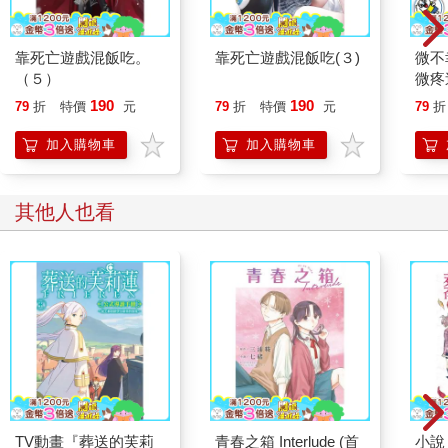
靠死亡遊戲混飯吃。
靠死亡遊戲混飯吃(３)
微不
（５）
微疼
3冊
190
190
79
折
特價
元
79
折
特價
元
79
折
加入購物車
加入購物車
其他人也看
TV動畫『葬送的芙莉
青春之箱 Interlude (首
小說