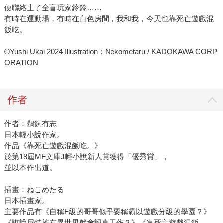
便聯絡上了全盲玩家鈴鈴……
有時在運動場，有時在白色房間，我和我，今天也靠死亡遊戲混
飯吃。
©Yushi Ukai 2024 Illustration：Nekometaru / KADOKAWA CORP
ORATION
作者
作者：鵜飼有志
日本輕小說作家。
作品《靠死亡遊戲混飯吃。》
於第18屆MF文庫J輕小說新人賞獲得「優秀賞」，
並以本作出道。
插畫：ねこめたる
日本插畫家。
主要作品有《自稱F級的哥哥似乎要稱霸以遊戲分級的學園？》
《誰說尼特族在異世界就會認真工作？》《靠死亡遊戲混飯