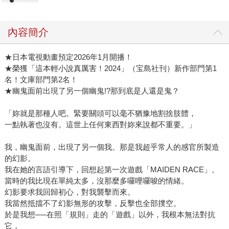
內容簡介
★日本電視動畫預定2026年1月開播！
★榮獲「這本輕小說真厲害！2024」（宝島社刊）新作部門第1
名！文庫部門第2名！
★幽鬼面前出現了另一個幽鬼!?那到底是人還是鬼？
「妳就是那種人吧。緊要關頭可以毫不猶豫地割捨肢體，
一點執著也沒有。這世上任何東西對妳來說都不重要。」
我，幽鬼面前，出現了另一個我。那是我超乎常人的感官所製造
的幻影。
我在她的言語引導下，回想起第一次遊戲「MAIDEN RACE」。
當時的我比現在單純太多，沒那麼多囉哩囉唆的情緒。
幻影要求我回歸初心，對我襲擊而來。
我當然抵擋不了幻影無形的攻擊，反擊也全部撲空。
於是我想──在照「規則」走的「遊戲」以外，我根本無法對抗
它，