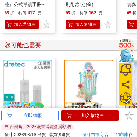
蓮』公式導讀手冊~從
刷附錄版)(全)
前奏
王都到歐伊沙斯特的旅
02
417
162
85
折
特價
元
85
折
特價
元
85
折
程~(全)
加入購物車
加入購物車
您可能也需要
【日本dretec】日本多
30cm壓克力立牌-從零
炫光
立即結帳
加入購物車
利科攜帶型USB五段
開始D款(雷姆)
代行
※ 台灣角川2026漫畫博覽會滿額贈
式電動沖牙機-白
990
680
62
折
特價
元
特價
元
特價
色-160ml(FS-101WT)
預計 2026/08/19 出貨
購買後進貨
預訂門市商品
門市庫存