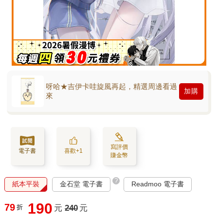
呀哈★吉伊卡哇旋風再起，精選周邊看過
加購
來
寫評價
電子書
喜歡+1
賺金幣
?
紙本平裝
金石堂 電子書
Readmoo 電子書
190
79
折
元
240
元