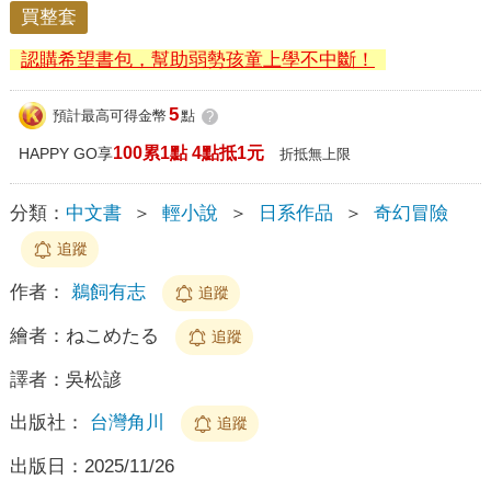
買整套
認購希望書包，幫助弱勢孩童上學不中斷！
5
預計最高可得金幣
點
?
100累1點 4點抵1元
HAPPY GO享
折抵無上限
分類：
中文書
＞
輕小說
＞
日系作品
＞
奇幻冒險
追蹤
作者：
鵜飼有志
追蹤
繪者：
ねこめたる
追蹤
譯者：
吳松諺
出版社：
台灣角川
追蹤
出版日：
2025/11/26