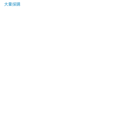
大量採購
加入購物車
加入購物車
您可能會喜歡
今周刊07月2026第
Yaber 金沙 T2 Plus
MAR
1546期
GTV 旗艦款隨身投影
佳人0
機
94
14900
特價
元
特價
元
99
16900
220
加入購物車
加入購物車