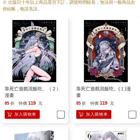
※ 出版日十年以上商品需另下訂，調貨時間較長，無法與一般商品合
併結帳，敬請見諒。
靠死亡遊戲混飯吃。（２）
靠死亡遊戲混飯吃。(１)漫
漫畫
畫
119
119
85
折
特價
元
85
折
特價
元
加入購物車
加入購物車