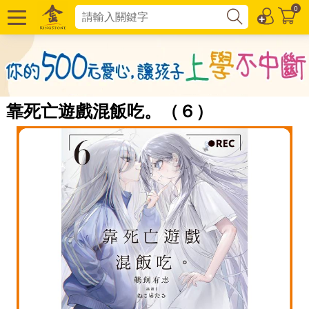
0
靠死亡遊戲混飯吃。（６）