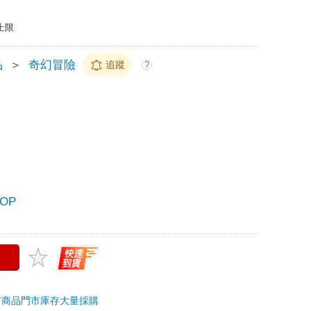
上限
品
＞
奇幻冒險
追蹤
?
OP
市商品
門市庫存
大量採購