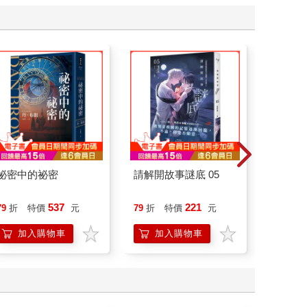
祕密中的祕密
請解開故事謎底 05
叛逆玩家
537
221
79
折
特價
元
79
折
特價
元
79
折
加入購物車
加入購物車
加