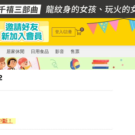
0
登入/註冊
電
居家休閒
日用食品
影音
售票
2
中斷！