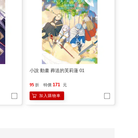
小說 動畫 葬送的芙莉蓮 01
171
95
折
特價
元
加入購物車