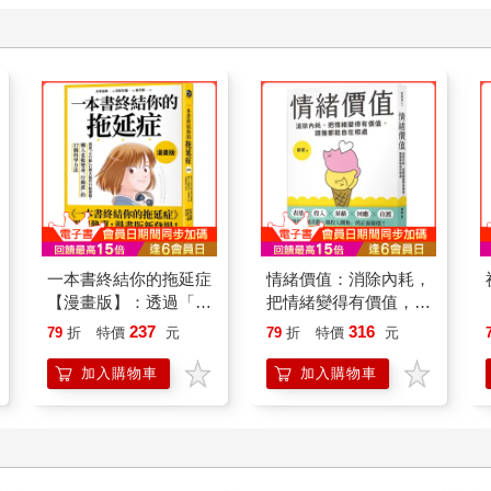
一本書終結你的拖延症
情緒價值：消除內耗，
【漫畫版】：透過「小
把情緒變得有價值，跟
行動」打開大腦的行動
誰都能自在相處
237
316
79
折
特價
元
79
折
特價
元
開關，懶人也能變身
「行動派」的37個科
加入購物車
加入購物車
學方法