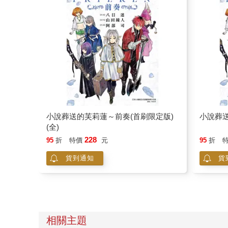
小說葬送的芙莉蓮～前奏(首刷限定版)
小說葬送
(全)
228
95
折
特價
元
95
折
貨到通知
貨
相關主題