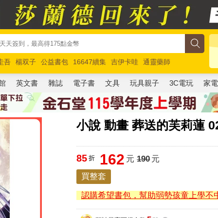
圭吾
楊双子
公益書包
16647續集
吉伊卡哇
通靈藥師
路邊攤新作
馬斯克
玩具總動員5
超慢跑
館
英文書
雜誌
電子書
文具
玩具親子
3C電玩
家
小說 動畫 葬送的芙莉蓮 0
162
85
折
元
190
元
買整套
認購希望書包，幫助弱勢孩童上學不