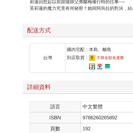
莉蓮回想起以前跟隨師父弗蘭梅修行時的往事──
芙莉蓮的魔力究竟有何秘密？她與阿烏拉的對決，結
配送方式
國內宅配：本島、離島
到店取貨：
台灣
不限金額免運費
詳細資料
語言
中文繁體
ISBN
9786260265892
頁數
192