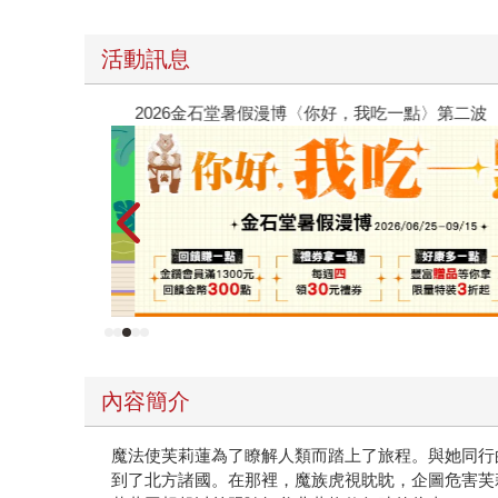
活動訊息
2026金石堂暑假漫博〈你好，我吃一點〉第二波
內容簡介
魔法使芙莉蓮為了瞭解人類而踏上了旅程。與她同行
到了北方諸國。在那裡，魔族虎視眈眈，企圖危害芙