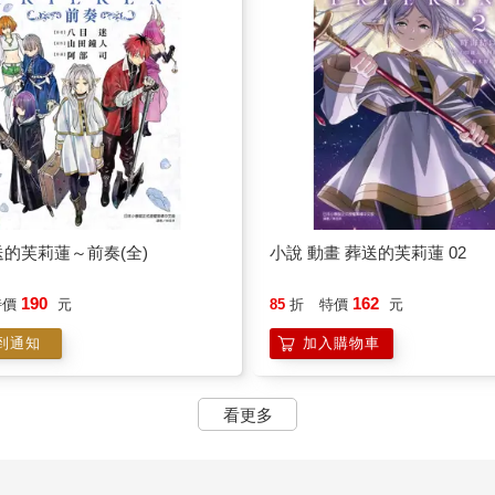
的芙莉蓮～前奏(全)
小說 動畫 葬送的芙莉蓮 02
190
162
特價
元
85
折
特價
元
到通知
加入購物車
看更多