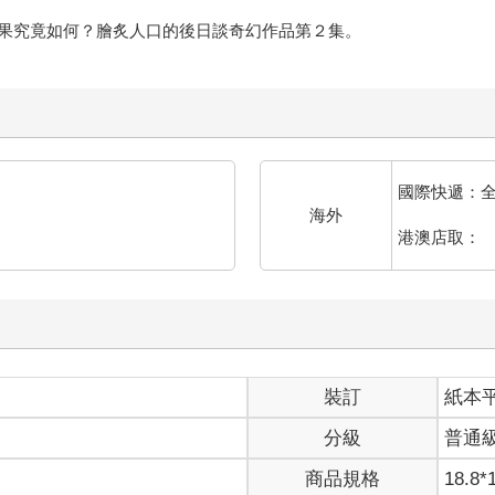
果究竟如何？膾炙人口的後日談奇幻作品第２集。
國際快遞：
海外
港澳店取：
裝訂
紙本
分級
普通
商品規格
18.8*