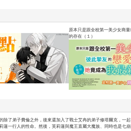
原本只是跟全校第一美少女商量
的存在（１）
的除了弟子費倫之外，後來還加入了戰士艾冉的弟子修塔爾克，一起前
莉蓮一行人的性命。然後，芙莉蓮與魔王直屬大魔族、同時也是七崩