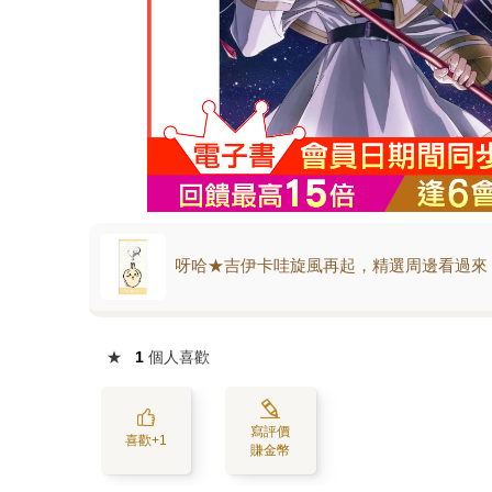
呀哈★吉伊卡哇旋風再起，精選周邊看過來
★
1
個人喜歡
寫評價
喜歡+1
賺金幣