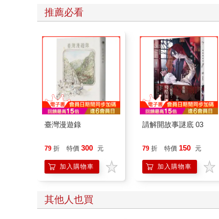
推薦必看
臺灣漫遊錄
請解開故事謎底 03
300
150
79
折
特價
元
79
折
特價
元
加入購物車
加入購物車
其他人也買