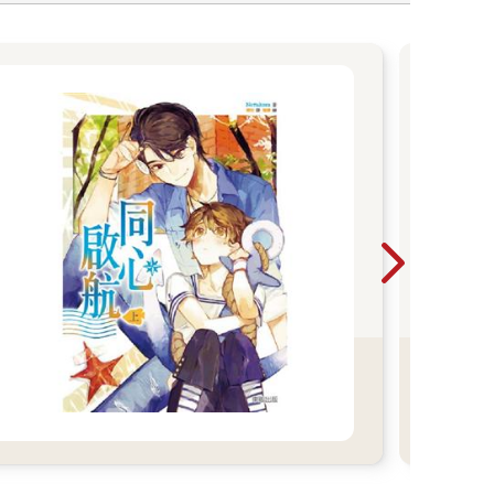
【
20
瘋4
為了
少女
城鎮
手，