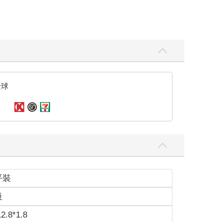
全球
平裝
級
12.8*1.8