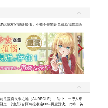
彼此摯友的戀愛煩惱，不知不覺間她竟成為我最親近
台灣角川2026
往靈魂長眠之地（AUREOLE）。途中，一行人來
賢之一的斷頭台阿烏拉睽違80年再度對決。此時，芙