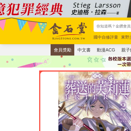
國中自修評量
東野
唯紅花綻放
奧德賽
會員獎勵
中文書
動漫ACG
親子