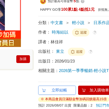
5
預計最高可得金幣
點
?
100累1點 4點抵1元
HAPPY GO享
折抵無
分類：
中文書
＞
輕小說
＞
日系作
作者：
時海結以
追蹤
?
譯者：
林佳祥
出版社：
東立
追蹤
?
加購
出版日：
2026/01/23
相關主題：
2026第一季季暢銷-輕小說T
立即結帳
加入購物車
※ 本商品會員日滿額金幣加碼回饋最高15倍
預計 2026/08/07 出貨
限量品餘：2
預訂門