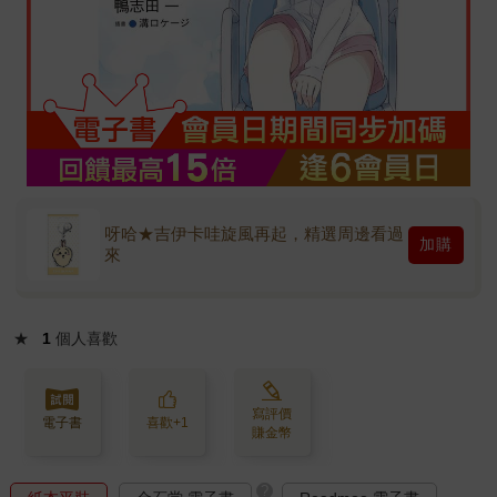
呀哈★吉伊卡哇旋風再起，精選周邊看過
加購
來
★
1
個人喜歡
寫評價
電子書
喜歡+1
賺金幣
?