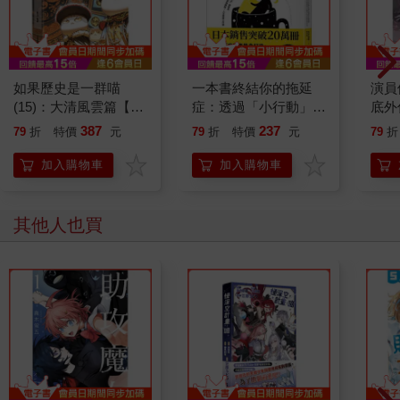
如果歷史是一群喵
一本書終結你的拖延
演員
(15)：大清風雲篇【萌
症：透過「小行動」打
底外
貓漫畫學歷史】
開大腦的行動開關，懶
387
237
79
折
特價
元
79
折
特價
元
79
折
人也能變身「行動派」
的37個科學方法
加入購物車
加入購物車
其他人也買