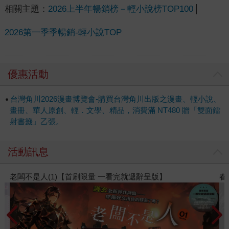
相關主題：
2026上半年暢銷榜－輕小說榜TOP100
2026第一季季暢銷-輕小說TOP
優惠活動
台灣角川2026漫畫博覽會-購買台灣角川出版之漫畫、輕小說、
畫冊、華人原創、輕．文學、精品，消費滿 NT480 贈「雙面鐳
射書籤」乙張。
活動訊息
春光ｘ奇幻基地｜全書系展
閱