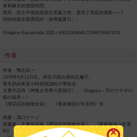
來和麻衣的便當時間。
然而，咲太中途繞路前往某處之時，發現了美凪的身影──？
同時收錄全新撰寫的〈熱帶盛夏日〉。
©Hajime Kamoshida 2025 / KADOKAWA CORPORATION
作者
作者：鴨志田一
1978年4月11日生。神奈川縣出身的左撇子。
筆名的由來是小時候就讀的小學校名。
主要作品有《神無き世界の英雄伝》、《Kaguya～月のウサギの
銀の箱舟～》、
《櫻花莊的寵物女孩》、《青春豬頭少年系列》等。
插畫：溝口ケージ
插畫家。主要作品有《櫻花莊的寵物女孩》、《青春豬頭少年系
列》、