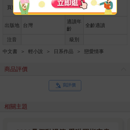
商品規
頁數
296
18.8*12.7*1.4
格
適讀年
出版地
台灣
全齡適讀
齡
注音
級別
中文書
＞
輕小說
＞
日系作品
＞
戀愛情事
商品評價
寫評價
相關主題