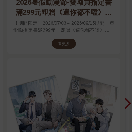
2026暑假動漫節-愛呦買指定書
滿299元即贈《這你都不嗑》文
件夾
【期間限定】2026/07/03～2026/09/15期間，買
愛呦指定書滿299元，即贈《這你都不嗑》文件
夾！單筆訂單不累贈，數量有限，送完為止！
看更多