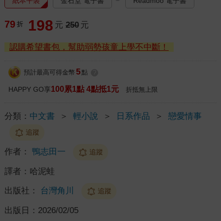
紙本平裝
金石堂 電子書
Readmoo 電子書
198
79
折
元
250
元
認購希望書包，幫助弱勢孩童上學不中斷！
5
預計最高可得金幣
點
?
100累1點 4點抵1元
HAPPY GO享
折抵無上限
分類：
中文書
＞
輕小說
＞
日系作品
＞
戀愛情事
追蹤
作者：
鴨志田一
追蹤
譯者：
哈泥蛙
出版社：
台灣角川
追蹤
出版日：
2026/02/05