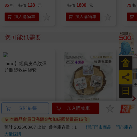
128
1800
85
折
特價
元
特價
元
79
折
加入購物車
加入購物車
您可能也需要
會
員
日
Timo】經典皮革紋彈
【正版授權】
卡達C
立即結帳
加入購物車
片眼鏡收納袋套
SNOOPY史努比 夾心
849 
※ 本商品會員日滿額金幣加碼回饋最高15倍
玻璃 40W PD+QC急
筆 E
139
621
48
折
特價
元
特價
元
特價
990
速充電器/充電頭
預計 2026/08/07 出貨
參考庫存量：1
預訂門市商品
門市庫存
大量採購
加入購物車
加入購物車