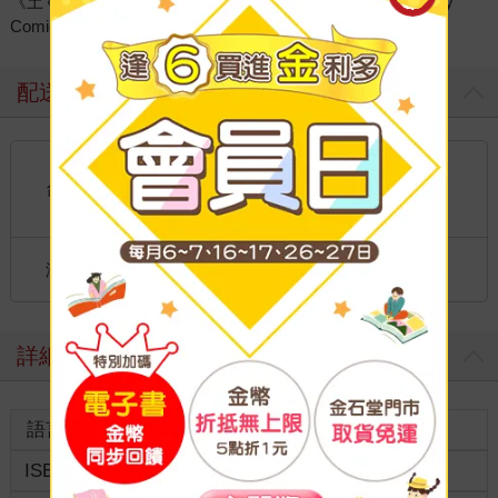
《土くれのティターニア》、《我的朋友很少 公式Anthology
Comic》等。
配送方式
國內宅配：本島、離島
到店取貨：
台灣
不限金額免運費
國際快遞：全球
海外
港澳店取：
詳細資料
語言
中文繁體
裝訂
紙本平裝
ISBN
9786264359368
分級
普通級