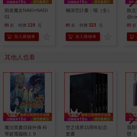
助攻魔女NAKI×NAGI
極深空計畫：喵（全）
敗北
01
@co
版)
119
323
85
折
特價
元
85
折
特價
元
85
折
加入購物車
加入購物車
其他人也看
魔法禁書目錄外傳 科
空之境界15周年紀念
我那
學超電磁砲１９
套書
戀（