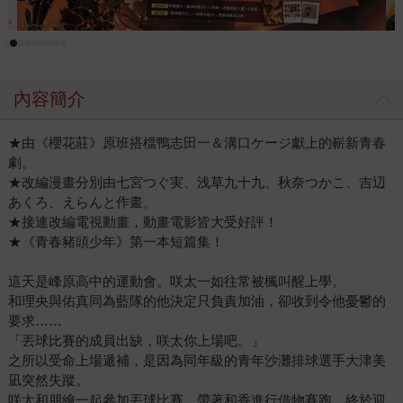
內容簡介
★由《櫻花莊》原班搭檔鴨志田一＆溝口ケージ獻上的嶄新青春
劇。
★改編漫畫分別由七宮つぐ実、浅草九十九、秋奈つかこ、吉辺
あくろ、えらんと作畫。
★接連改編電視動畫，動畫電影皆大受好評！
★《青春豬頭少年》第一本短篇集！
這天是峰原高中的運動會。咲太一如往常被楓叫醒上學。
和理央與佑真同為藍隊的他決定只負責加油，卻收到令他憂鬱的
要求……
「丟球比賽的成員出缺，咲太你上場吧。」
之所以受命上場遞補，是因為同年級的青年沙灘排球選手大津美
凪突然失蹤。
咲太和朋繪一起參加丟球比賽，帶著和香進行借物賽跑，終於迎