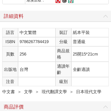
港澳店取：
純子如是想，可猛盯著別人總是不大禮貌，便移開目光，這才察
覺少女身旁還緊緊坐著一名少年，年約十一、二歲。那少年的相
詳細資料
貌——哎呀，何等惹人憐愛！既尊貴優雅，又清秀可人——當真
是可愛到了極點的美少年。膚若凝脂，星眸流盼，秀髮如女娃兒
般剪作西瓜皮，儼然童話故事裡的小王子。一襲稍顯陳舊的黑天
語言
中文繁體
裝訂
紙本平裝
鵝絨衣裳，胸前配有白色翻領，與法式袖口成套，短褲下露出小
鳥般纖細的雙腿，整個人可愛得教人恨不得一口吞下。如此俊美
ISBN
9786267784419
分級
普通級
男童，誰見了都要為之傾倒，嘴角止不住上揚吧！那眼神冷峻的
少女身旁竟坐著此等鮮果般的可口少年，好個絕妙對比！純子不
商品規
頁數
256
25開15*21cm
覺湧起一縷莫名浪漫情懷。
格
——他們可能是姊弟吧，肯定沒錯。
純子這般尋思，為這對姊弟深深吸引。純子只有兩個哥哥，是家
適讀年
出版地
台灣
全齡適讀
裡唯一的女兒，不曾體驗過姊妹相依或弟弟相伴的滋味，因此這
齡
對姊弟的模樣，格外令她感到溫馨與嚮往。這位純子明年元旦過
注音
級別
後就要二十三歲了。她在十五歲那年秋天喪母，自長崎外婆家的
天主教女學校畢業後，繼續攻讀研究科，在法籍修女的關愛下學
中文書
＞
文學
＞
現代翻譯文學
＞
日本現代文學
習法語、法國料理和音樂。二十一歲時，純子以優異的成績完成
兩年研究科課程，卻主動要求延畢一年。原本父親堅決反對，純
子費了好一番功夫說服他，接下來的一整年，以特別研究生的名
商品評價
義獨自留校，向修女們學習法國文學與會話。直至二十二歲的春