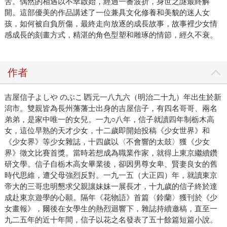
苦。偶然的相遇以不幸啟始，經過一番波折，身世之謎最終解
開。這部優美的作品講述了一位兼具文化修養和美貌的迷人女
孩，如何被自負所傷，最終走向放逐的成長故事，故事裡少女情
感成長的刻畫方式，精湛的角色型塑和雕琢的情節，經久不衰。
作者
吉屋信子よしや のぶこ∣西元一八九六（明治二十九）年出生於新
潟市。雙親皆為長州藩藩士出身的吉屋信子，有四名哥哥、兩名
弟弟，是家中唯一的女兒。一九○八年，信子就讀四年制栃木高
女，這位早熟的天才少女，十二歲即開始投稿《少女世界》和
《少女界》等少女雜誌，十四歲以〈不會響的太鼓〉獲《少女
界》徵文比賽首獎。當時若想成為職業作家，就得上東京繼續鑽
研文學。信子自栃木高女畢業後，卻因男尊女卑、賢妻良女的舊
時代思維，遭父母強烈反對。一九一五（大正四）年，就讀東京
帝大的三哥忠明懇求父親讓妹妹一展長才，十九歲的信子終於達
成赴東京遊學的心願。隔年《花物語》首篇〈鈴蘭〉獲刊於《少
女畫報》，爾後在女學生的熱烈迴響下，雜誌持續邀稿，直至一
九二五年的近十年間，信子以花之名發表了五十餘篇短篇小說。