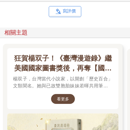
天，純子終於無法再賴在學校不走了。
其時官拜海軍預備役少將的父親蔦村寬之丞已離開吳市軍港，在
寫評價
沼津頤養天年，純子回到父親身邊不久，便有人登門說媒，但她
拒絕了親事，只求善用辛苦習得的知識找份工作，獨立生活。適
逢辻男爵府在徵家庭教師，她符合精通法語的條件，加上出身良
相關主題
好，最後以家庭教師的身分住進男爵府。這次元旦假期則是向男
爵府告假，重返久違的沼津探望父親——他在濱海寓所與忠心的
老僕夫婦為伴，沉浸於謠曲圍棋的悠閒歲月。在老家住了幾日的
純子，此刻正在歸途中。父親的長子與次子分別在海軍及大阪的
狂賀楊双子！《臺灣漫遊錄》繼
銀行工作，並已各自成家，只要三兄妹裡最小的獨生女找到夫
美國國家圖書獎後，再奪【國際
婿，父親便再無牽掛，因此他總盼著純子早日成婚。然而，純子
卻視結婚如斑疹傷寒和霍亂那般深惡痛絕，避之唯恐不及。她為
布克獎】
楊双子，台灣當代小說家，以開創「歷史百合」
何死皮賴臉地留在學校不走，又何以抗拒結婚至斯，對父親與兩
文類聞名。她與已故雙胞胎妹妹若暉共用筆名，
位兄長來說都是不解之謎。「女孩子家的，這麼愛讀書還真是傷
承載兩人的文學夢想，將嚴謹的日治歷史考據融
腦筋欸——」唉，他們大概是這麼想的——至於是否還有其他原
看更多
因，那除了當事人純子，就只有聖母瑪利亞才知道吧？！
入女性同性情誼。其長篇小說《臺灣漫遊錄》透
這樣的純子如今在車上邂逅這對年少乘客——想到兩位兄長離家
過鐵道旅行與地道美食探討文化階級，英譯本陸
後，自己恰似獨生女般的寂寞處境，怪不得要以渴望手足之情的
續斬獲美國國家圖書獎與英國國際布克獎，寫下
目光凝望對方了。
華語文學歷史新紀錄，成功讓世界聽見台灣的身
火車漸漸接近東京，前座那對貌似姊弟的小人兒也悶不吭聲地望
世。