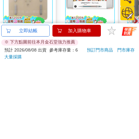
想到在婦人醒來之前，自己先代墊那筆麻煩的補票費。
「這樣啊——如果可以的話，那就麻煩您了……請問您跟他們是
一道的嗎？」
車掌問道。
【日本dretec】日本多
卡達CARAN D'ACHE
【日
立即結帳
加入購物車
「不是的，我只是在沼津上車時碰巧坐在這裡，剛剛跟這兩個孩
利科DS.居家管理智能
849 Paul Smith 自動鉛
利科
子聊了幾句——不過代墊這點錢應該不成問題吧——」
※ 下方點圖前往本月金石堂強力推薦
四合一體重體脂計-摩
筆 ED.5 條紋銀
四合
2000
2560
91
折
特價
元
特價
元
91
折
「是沒錯……但也不急啦，只要在東京下車前繳清就好，我等那
卡色(BS-248BE)
瑚灰(
預計 2026/08/08 出貨
參考庫存量：6
預訂門市商品
門市庫存
位太太醒了再來收錢吧。」
大量採購
加入購物車
加入購物車
車掌說罷正欲離去，突然不知是鐵軌出了什麼狀況，火車咿軋一
聲，車廂劇烈震動，乘客紛紛失去平衡。就在此時，那位在隔壁
座位上熟睡不醒，對車掌、自己的孩子以及純子的交談聲毫無反
您可能會喜歡
應的母親，隨著火車搖晃的衝力向前倒下，猶如暴風雨中應聲折
斷的枯木。
「媽媽，小心！」
最先看到這一幕的男孩高聲驚呼，其餘三人連忙望去。婦人睡得
再怎麼香，這下總該醒了吧？事情發展卻出人意料——這是怎麼
回事？她倒地後竟還是一動也不動——
「是不是受傷了呢——」
車掌朝那位婦人走近時，火車似乎沒什麼大問題，又開始加速前
進。