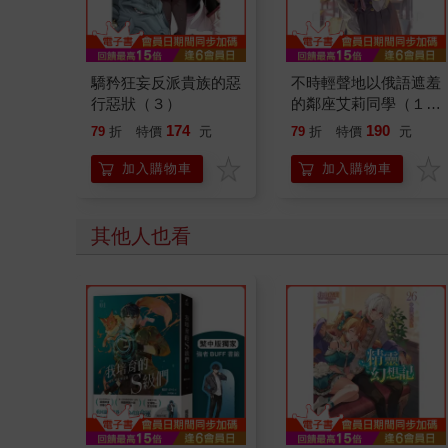
驕矜狂妄反派貴族的惡
不時輕聲地以俄語遮羞
行惡狀（３）
的鄰座艾莉同學（１
０）
174
190
79
折
特價
元
79
折
特價
元
加入購物車
加入購物車
其他人也看