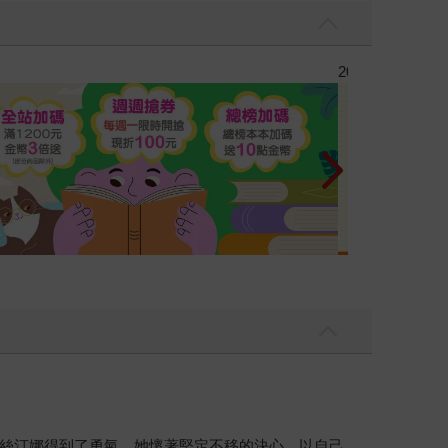
彼此摯友的戀愛煩惱，不知不覺間她竟成為我最親近
台灣角川202
。
絲汀娜得到了勇氣，她懷著堅定不移的決心，以自己