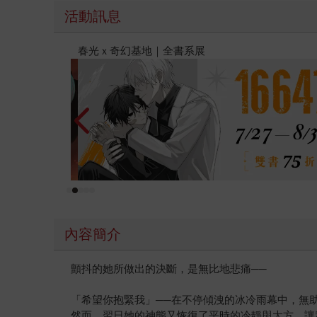
活動訊息
2026金石堂暑假漫博〈你好，我吃一點〉第二波
內容簡介
顫抖的她所做出的決斷，是無比地悲痛──
「希望你抱緊我」──在不停傾洩的冰冷雨幕中，無
然而，翌日她的神態又恢復了平時的冷靜與大方，讓