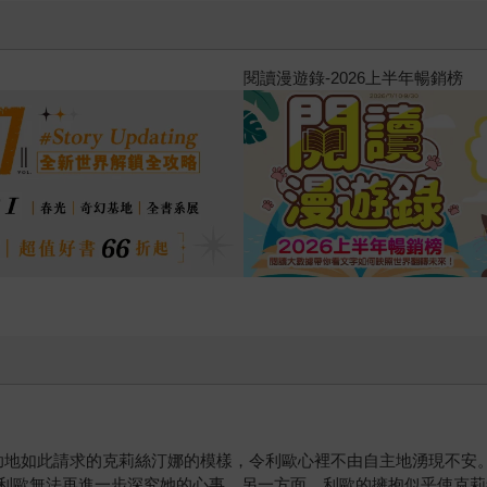
原本只是跟全校第一美少女商量
的存在（１）
助地如此請求的克莉絲汀娜的模樣，令利歐心裡不由自主地湧現不安
利歐無法再進一步深究她的心事。另一方面，利歐的擁抱似乎使克莉