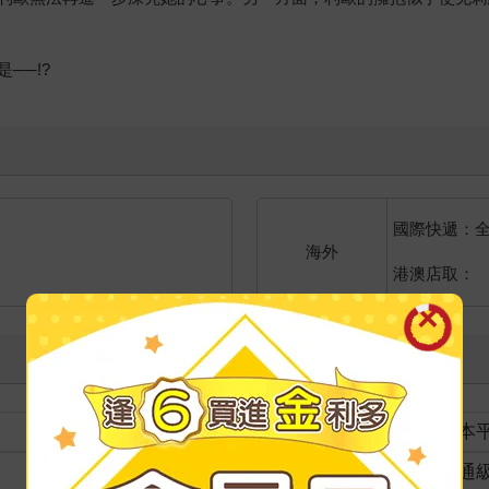
」
──!?
國際快遞：
海外
港澳店取：
裝訂
紙本
分級
普通