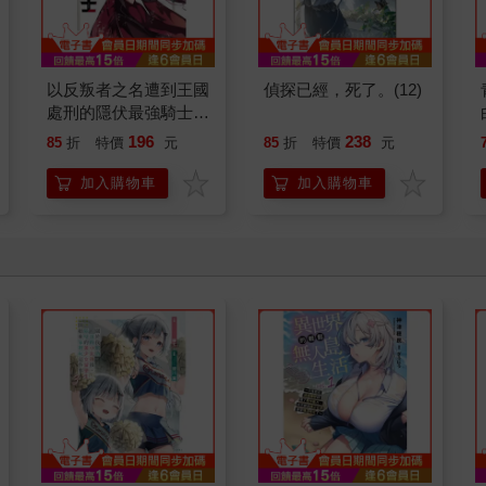
以反叛者之名遭到王國
偵探已經，死了。(12)
處刑的隱伏最強騎士2
復甦的真正強者在帝國
196
238
85
折
特價
元
85
折
特價
元
路線成為英雄
加入購物車
加入購物車