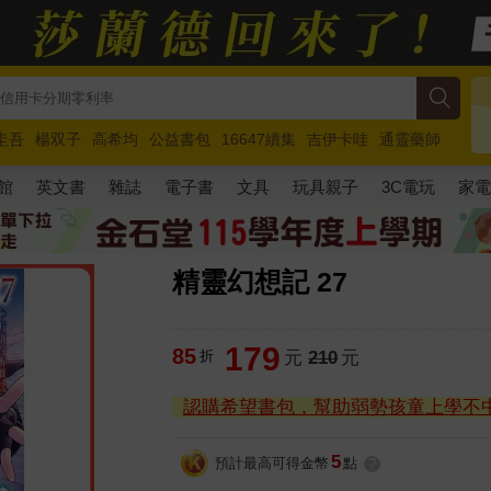
圭吾
楊双子
高希均
公益書包
16647續集
吉伊卡哇
通靈藥師
路邊攤新作
馬斯克
玩具總動員5
超慢跑
館
英文書
雜誌
電子書
文具
玩具親子
3C電玩
家
精靈幻想記 27
179
85
折
元
210
元
認購希望書包，幫助弱勢孩童上學不
5
預計最高可得金幣
點
?