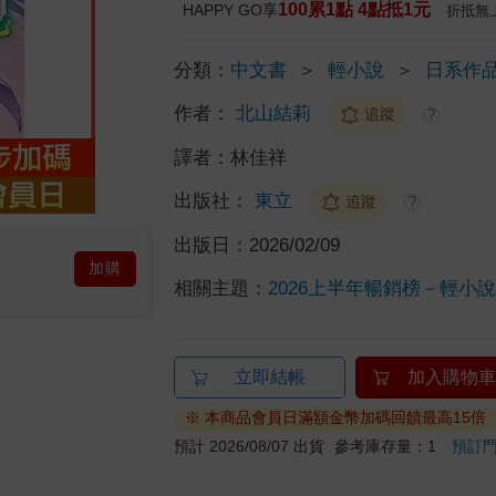
100累1點 4點抵1元
HAPPY GO享
折抵無
分類：
中文書
＞
輕小說
＞
日系作
作者：
北山結莉
追蹤
?
譯者：
林佳祥
出版社：
東立
追蹤
?
出版日：
2026/02/09
加購
相關主題：
2026上半年暢銷榜－輕小說榜
立即結帳
加入購物車
※ 本商品會員日滿額金幣加碼回饋最高15倍
預計 2026/08/07 出貨
參考庫存量：1
預訂