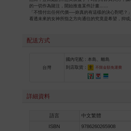
的一切作為賭注，開始推進某件計畫……
「不惜付出任何代價──妳真的有這樣的決心對吧？
看透未來的女神所指之方向通往的究竟是希望，抑或是
配送方式
國內宅配：本島、離島
到店取貨：
台灣
不限金額免運費
詳細資料
語言
中文繁體
ISBN
9786260265908