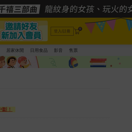
0
登入/註冊
電
居家休閒
日用食品
影音
售票
中斷！