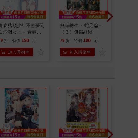
青春豬頭少年不會夢到
無職轉生 ～蛇足篇～
精靈幻想
白沙灘女王＋ 青春豬
（３）無職紅毯
版) 26
頭少年系列（１６）
198
198
79
折
特價
元
79
折
特價
元
85
折
加入購物車
加入購物車
加