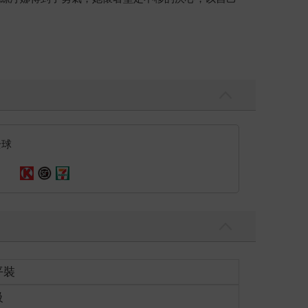
全球
平裝
級