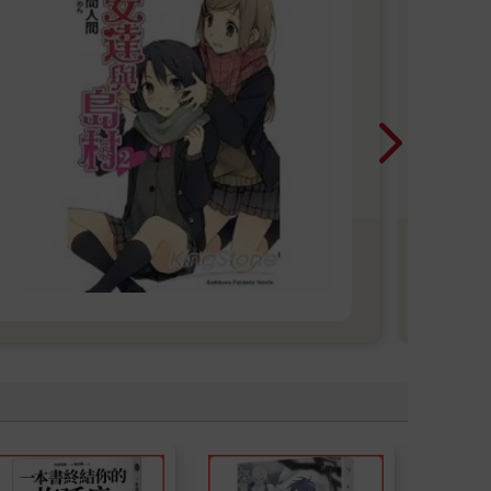
【
青文
版社
下
娘
《鬼
這些