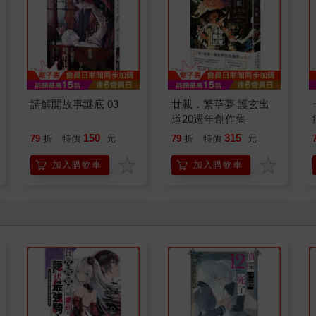
請解開故事謎底 03
廿載．繁華夢 護玄出
道20週年創作集
150
315
79
折
特價
元
79
折
特價
元
加入購物車
加入購物車