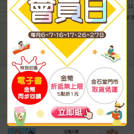
商品規格
18*12
適讀年齡
全齡
級別
險
寫評價