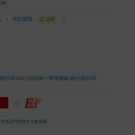
上限
品
＞
奇幻冒險
追蹤
?
TOP100
2026第一季季暢銷-輕小說TOP
門市商品
門市庫存
大量採購