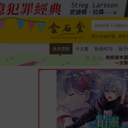
國中自修評量
東野
唯紅花綻放
奧德賽
會員獎勵
中文書
動漫ACG
親子