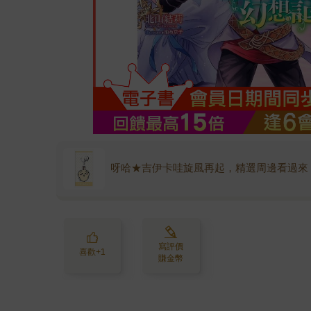
呀哈★吉伊卡哇旋風再起，精選周邊看過來
寫評價
喜歡+1
賺金幣