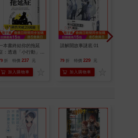
一本書終結你的拖延
請解開故事謎底 01
祕密中
症：透過「小行動」打
開大腦的行動開關，懶
237
229
79
折
特價
元
79
折
特價
元
79
折
人也能變身「行動派」
的37個科學方法
加入購物車
加入購物車
加