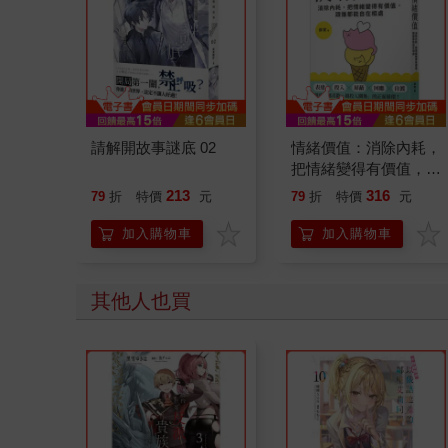
請解開故事謎底 02
情緒價值：消除內耗，
把情緒變得有價值，跟
誰都能自在相處
213
316
79
折
特價
元
79
折
特價
元
加入購物車
加入購物車
其他人也買