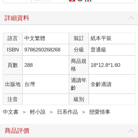
詳細資料
語言
中文繁體
裝訂
紙本平裝
ISBN
9786260268268
分級
普通級
商品規
頁數
288
18*12.8*1.60
格
適讀年
出版地
台灣
全齡適讀
齡
注音
級別
中文書
＞
輕小說
＞
日系作品
＞
戀愛情事
商品評價