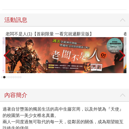
活動訊息
春光ｘ奇幻基地｜全書系展
閱
內容簡介
過著自甘墮落的獨居生活的高中生藤宮周，以及外號為『天使』
的校園第一美少女椎名真晝。
兩人一同度過無可取代的每一天，從鄰居的關係，成為期望能互
許終生的伴侶。