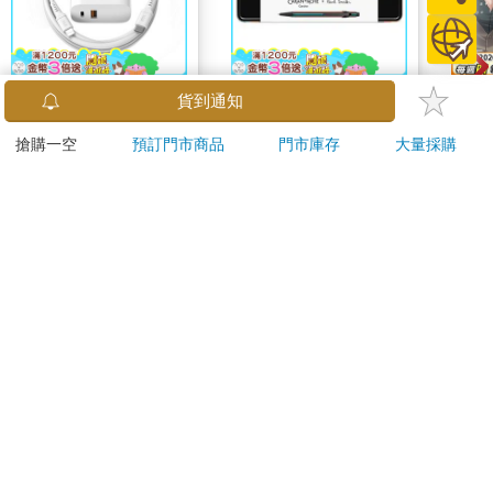
MFI認證 Feeltek 雙孔
卡達CARAN D'ACHE
那個A
貨到通知
PD快充充電器組 (30W
849 Paul Smith 原子筆
①
搶購一空
預訂門市商品
門市庫存
大量採購
雙孔充電頭+CL充電線
ED.5 條紋黑
590
2560
特價
元
特價
元
特價
1290
1.2m)
加入購物車
加入購物車
您可能會喜歡