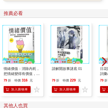
推薦必看
情緒價值：消除內耗，
請解開故事謎底 01
日花
把情緒變得有價值，跟
詞彙
誰都能自在相處
316
229
79
折
特價
元
79
折
特價
元
79
折
加入購物車
加入購物車
其他人也買