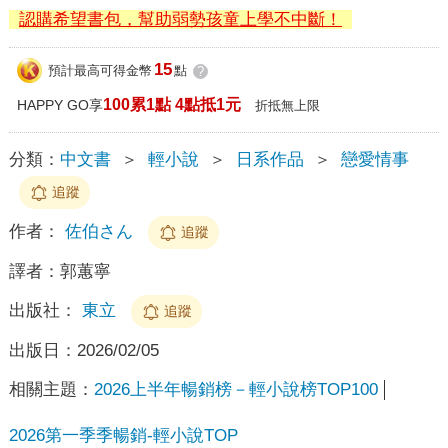
認購希望書包，幫助弱勢孩童上學不中斷！
15
預計最高可得金幣
點
?
100累1點 4點抵1元
HAPPY GO享
折抵無上限
分類：
中文書
＞
輕小說
＞
日系作品
＞
戀愛情事
追蹤
作者：
佐伯さん
追蹤
譯者：
郭蕙寧
出版社：
東立
追蹤
出版日：
2026/02/05
相關主題：
2026上半年暢銷榜－輕小說榜TOP100
2026第一季季暢銷-輕小說TOP