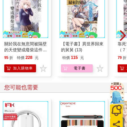
關於我在無意間被隔壁
【電子書】異世界歸來
靠死
的天使變成廢柴這件事
的舅舅 (13)
（７
(首刷限定版) 06
228
115
95
折
特價
元
特價
元
79
折
加入購物車
電子書
您可能也需要