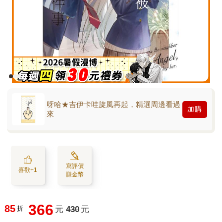
呀哈★吉伊卡哇旋風再起，精選周邊看過
加購
來
寫評價
喜歡+1
賺金幣
366
85
折
元
430
元