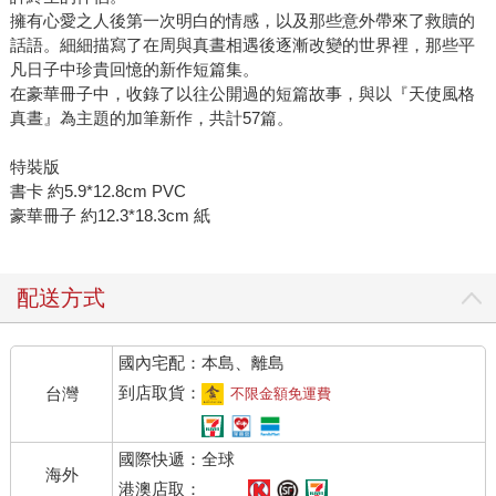
擁有心愛之人後第一次明白的情感，以及那些意外帶來了救贖的
話語。細細描寫了在周與真晝相遇後逐漸改變的世界裡，那些平
凡日子中珍貴回憶的新作短篇集。
在豪華冊子中，收錄了以往公開過的短篇故事，與以『天使風格
真晝』為主題的加筆新作，共計57篇。
特裝版
書卡 約5.9*12.8cm PVC
豪華冊子 約12.3*18.3cm 紙
配送方式
國內宅配：本島、離島
到店取貨：
台灣
不限金額免運費
國際快遞：全球
海外
港澳店取：