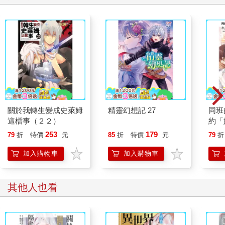
關於我轉生變成史萊姆
精靈幻想記 27
同班
這檔事（２２）
約「
盡情
253
179
79
折
特價
元
85
折
特價
元
79
折
加入購物車
加入購物車
其他人也看