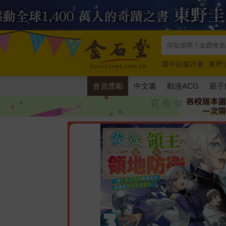
國中自修評量
東野
唯紅花綻放
奧德賽
會員獎勵
中文書
動漫ACG
親子