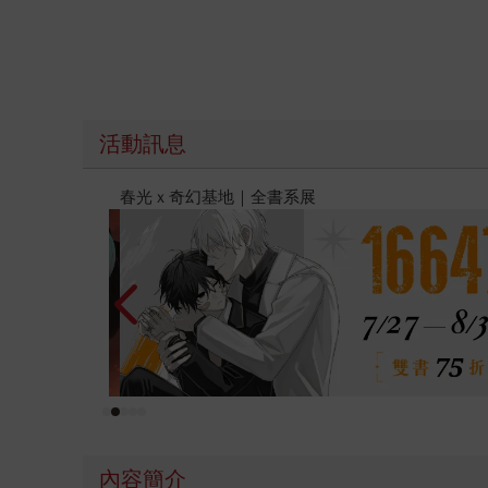
活動訊息
2026金石堂暑假漫博〈你好，我吃一點〉第二波
內容簡介