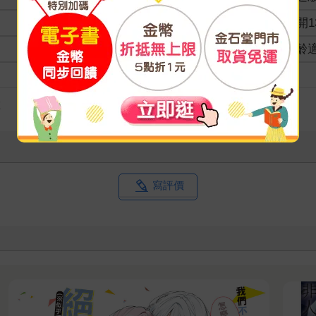
商品規格
32開1
適讀年齡
全齡
級別
險
寫評價