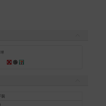
全球
平裝
級