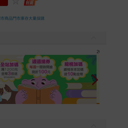
門市商品
門市庫存
大量採購
彼此摯友的戀愛煩惱，不知不覺間她竟成為我最親近
台灣角川2026