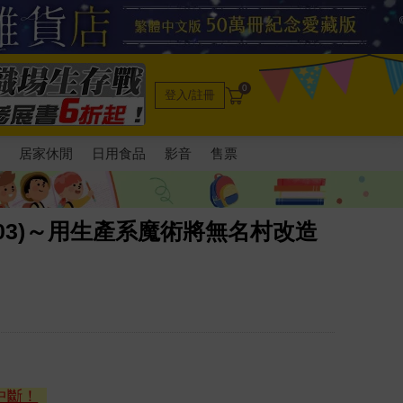
0
登入/註冊
電
居家休閒
日用食品
影音
售票
03)～用生產系魔術將無名村改造
中斷！