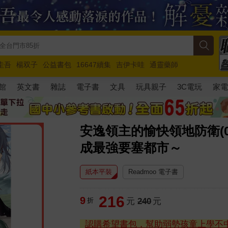
圭吾
楊双子
公益書包
16647續集
吉伊卡哇
通靈藥師
路邊攤新作
馬斯克
玩具總動員5
超慢跑
館
英文書
雜誌
電子書
文具
玩具親子
3C電玩
家
安逸領主的愉快領地防衛(
成最強要塞都市～
紙本平裝
Readmoo 電子書
216
9
折
元
240
元
認購希望書包，幫助弱勢孩童上學不