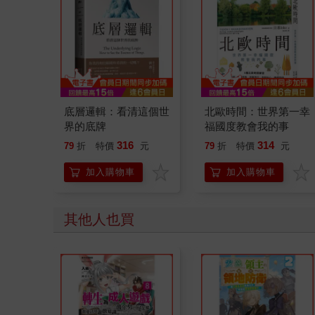
底層邏輯：看清這個世
北歐時間：世界第一幸
界的底牌
福國度教會我的事
316
314
79
折
特價
元
79
折
特價
元
加入購物車
加入購物車
其他人也買