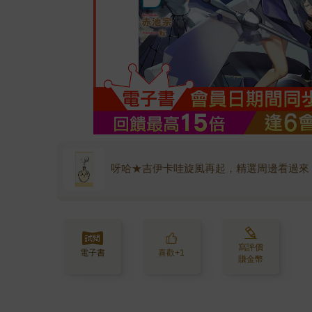
呀哈★吉伊卡哇旋風再起，精選周邊看過來
寫評價
電子書
喜歡+1
賺金幣