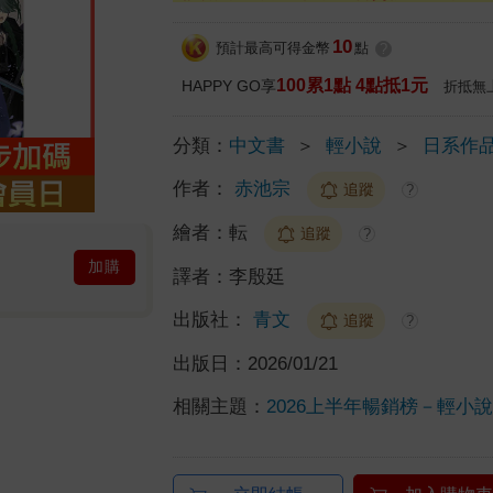
10
預計最高可得金幣
點
?
100累1點 4點抵1元
HAPPY GO享
折抵無
分類：
中文書
＞
輕小說
＞
日系作
作者：
赤池宗
追蹤
?
繪者：
転
追蹤
?
加購
譯者：
李殷廷
出版社：
青文
追蹤
?
出版日：
2026/01/21
相關主題：
2026上半年暢銷榜－輕小說榜