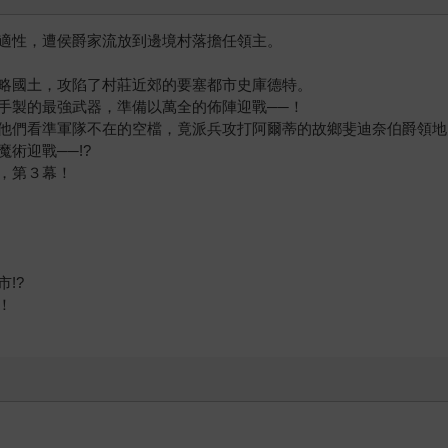
適性，遭侯爵家流放到邊境村落擔任領主。
略國土，攻陷了村莊近郊的要塞都市史庫德特。
手製的最強武器，準備以萬全的佈陣迎戰──！
他們看準軍隊不在的空檔，竟派兵攻打阿爾蒂的故鄉斐迪奈伯爵領地
術迎戰──!?
，第３幕！
!?
！