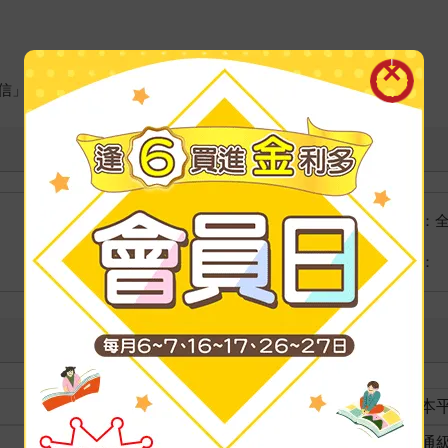
信」》等作品的插畫、角色設計
國際快遞：
海外
港澳店取：
裝訂
紙本
分級
普通