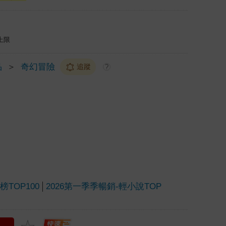
上限
品
＞
奇幻冒險
追蹤
?
TOP100
2026第一季季暢銷-輕小說TOP