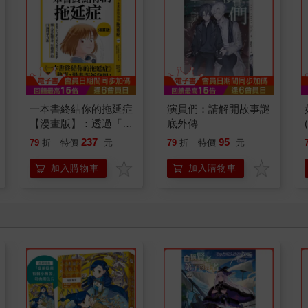
一本書終結你的拖延症
演員們：請解開故事謎
【漫畫版】：透過「小
底外傳
行動」打開大腦的行動
237
95
79
折
特價
元
79
折
特價
元
開關，懶人也能變身
「行動派」的37個科
加入購物車
加入購物車
學方法