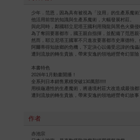
少年．范恩，因為具有被視為「沒用」的生產系魔術
他活用前世的知識與生產系魔術，大幅發展村莊。
與此同時，鄰國耶立尼塔王國利用飛龍與黑色火藥侵
為了奪回要塞都市，國王親自指揮，並配備了范恩親
然而，耶立尼塔王國軍不只進攻要塞都市史庫德特。
阿爾蒂得知故鄉的危機，下定決心以備受忌諱的傀儡魔
遭到流放的轉生貴族，帶來安逸的領地經營奇幻冒險
本書特色
2026年1月動畫開播！
全系列日本銷售累積突破130萬部!!!!!
用槓龜適性的生產魔術，將邊境村莊大改造成最強都市
遭到流放的轉生貴族，帶來安逸的領地經營奇幻故事
作者
赤池宗