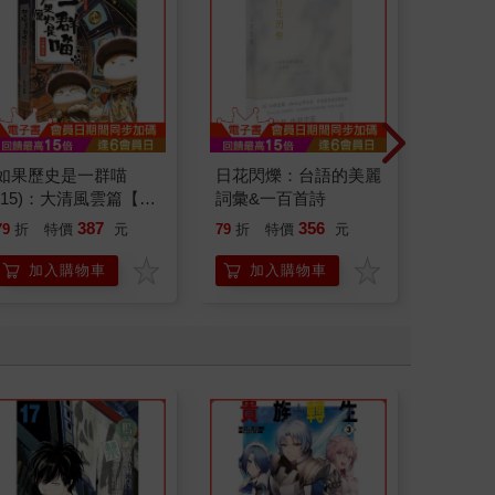
如果歷史是一群喵
日花閃爍：台語的美麗
叛逆玩家
(15)：大清風雲篇【萌
詞彙&一百首詩
貓漫畫學歷史】
387
356
79
折
特價
元
79
折
特價
元
79
折
加入購物車
加入購物車
加