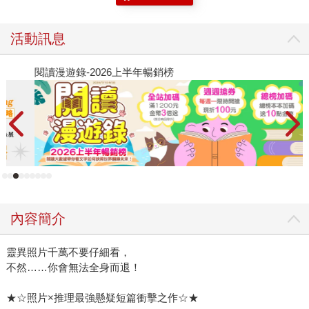
活動訊息
閱讀漫遊錄-2026上半年暢銷榜
夏
內容簡介
靈異照片千萬不要仔細看，
不然……你會無法全身而退！
★☆照片×推理最強懸疑短篇衝擊之作☆★