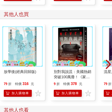
我心想，反而他父母願意送他去唸私立學校，至今過著一帆風順
的
其他人也買
人生，現在這樣正好算是公平。
＊
藥妝店的工作結束後，我會順道去超市買些便宜的食材再回家。
小學四年級的妹妹非常聰明，比我當年四年級時聰明許多。
她不會耍任性，即使我炒的青菜味道很淡，她也會稱讚「好
吃」，吃得津津有味，還會幫忙打掃和洗衣服。我們相互扶持。
因此，就算父親在外面有了別的家庭、母親不太喜歡我們也無所
放學後(經典回歸版)
別對我說謊：美國熱銷
流星
謂。
突破100萬冊！《家弒
服務》芙麗達．麥法登
我偶爾會突然悲從中來，但是這種事想也沒用，一定有很多孩子
316
378
79
折
特價
元
9
折
特價
元
79
折
心理驚悚最新代表作！
比我過得更辛苦。我沒事，我撐得下去。
加入購物車
加入購物車
＊
隔週，那份打工又來了。跟上次一樣，我在指定的置物櫃取出行
李箱，搭上電車，沿著健行路線前進。因為是第二次，所有沒有
其他人也看
先前那麼緊張，順利地抵達了池塘。