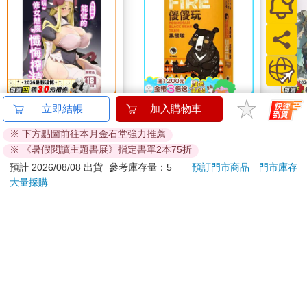
擔減了不少。
這是為了讓我和妹妹活下去，必須做的事。
我抵達池塘，卸下背上的行李箱，拉出裡頭的東西。跟上次一
樣，這次也是四塊。我綁上合適的石頭，避免發出聲音，讓它們
靜靜地沉入池塘。
向什麼都能做的軟萌修
【新天鵝堡桌遊】傻傻
台灣O
立即結帳
加入購物車
女魅魔懺悔榨精
玩 黑熊隊
就在這時，突然發生了意料之外的事。其中一個包裹被突出水面
※ 下方點圖前往本月金石堂強力推薦
300
167
的樹枝勾住了。
特價
元
58
折
特價
元
特價
※ 《暑假閱讀主題書展》指定書單2本75折
預購限定
加入購物車
預計 2026/08/08 出貨
參考庫存量：5
預訂門市商品
門市庫存
「出包了。」
大量採購
或許是因為第三次，內心鬆懈了。
您可能會喜歡
我拿起一根看起來堅固的細長樹枝，伸長手臂，戳向那一個包
裹。
然而，遲遲解不開勾住的部分。