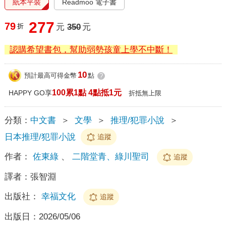
紙本平裝
Readmoo 電子書
277
79
折
元
350
元
認購希望書包，幫助弱勢孩童上學不中斷！
10
預計最高可得金幣
點
?
100累1點 4點抵1元
HAPPY GO享
折抵無上限
分類：
中文書
＞
文學
＞
推理/犯罪小說
＞
日本推理/犯罪小說
追蹤
作者：
佐東綠
、
二階堂青、綠川聖司
追蹤
譯者：
張智淵
出版社：
幸福文化
追蹤
出版日：
2026/05/06