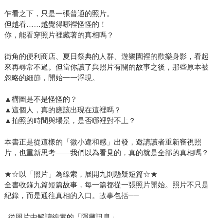
乍看之下，只是一張普通的照片。
但越看……越覺得哪裡怪怪的！
你，能看穿照片裡藏著的真相嗎？
街角的便利商店、夏日祭典的人群、遊樂園裡的歡樂身影，看起
來再尋常不過。但當你讀了與照片有關的故事之後，那些原本被
忽略的細節，開始一一浮現。
▲構圖是不是怪怪的？
▲這個人，真的應該出現在這裡嗎？
▲拍照的時間與場景，是否哪裡對不上？
本書正是從這樣的「微小違和感」出發，邀請讀者重新審視照
片，也重新思考——我們以為看見的，真的就是全部的真相嗎？
★☆以「照片」為線索，展開九則懸疑短篇☆★
全書收錄九篇短篇故事，每一篇都從一張照片開始。照片不只是
紀錄，而是通往真相的入口。故事包括──
․從照片中解讀線索的「隱藏訊息」