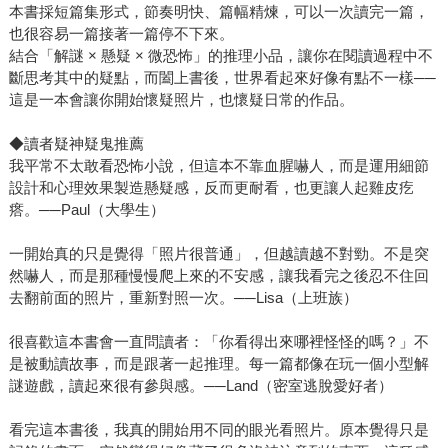
本書採短篇集形式，節奏明快、篇幅精煉，可以一次讀完一篇，
也很容易一篇接著一篇停不下來。
結合「解謎 × 懸疑 × 微恐怖」的推理小品，讓你在閱讀過程中不
斷思考其中的疑點，而闔上書後，世界看起來好像有點不一樣──
這是一本會讓你開始懷疑照片，也懷疑日常的作品。
◆讀者疑神疑鬼推薦
我平常不太敢看恐怖小說，但這本不靠血腥嚇人，而是運用細節
設計和心理效果製造懸疑感，反而更耐看，也更讓人起雞皮疙
瘩。──Paul（大學生）
一開始真的只是覺得「照片很普通」，但越讀越不對勁。不是突
然嚇人，而是那種慢慢爬上來的不安感，讓我看完之後忍不住回
去翻前面的照片，重新對照一次。──Lisa（上班族）
很喜歡這本書會一直問讀者：「你看得出來哪裡怪怪的嗎？」不
是被動讀故事，而是跟著一起推理。每一篇都像在玩一個小型解
謎遊戲，讀起來很有參與感。──Land（密室逃脫愛好者）
看完這本書後，我真的開始用不同的眼光看照片。原本覺得只是