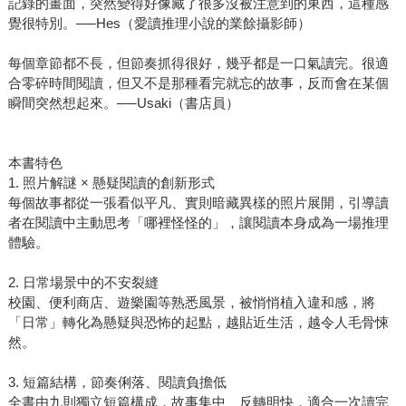
記錄的畫面，突然變得好像藏了很多沒被注意到的東西，這種感
覺很特別。──Hes（愛讀推理小說的業餘攝影師）
每個章節都不長，但節奏抓得很好，幾乎都是一口氣讀完。很適
合零碎時間閱讀，但又不是那種看完就忘的故事，反而會在某個
瞬間突然想起來。──Usaki（書店員）
本書特色
1. 照片解謎 × 懸疑閱讀的創新形式
每個故事都從一張看似平凡、實則暗藏異樣的照片展開，引導讀
者在閱讀中主動思考「哪裡怪怪的」，讓閱讀本身成為一場推理
體驗。
2. 日常場景中的不安裂縫
校園、便利商店、遊樂園等熟悉風景，被悄悄植入違和感，將
「日常」轉化為懸疑與恐怖的起點，越貼近生活，越令人毛骨悚
然。
3. 短篇結構，節奏俐落、閱讀負擔低
全書由九則獨立短篇構成，故事集中、反轉明快，適合一次讀完