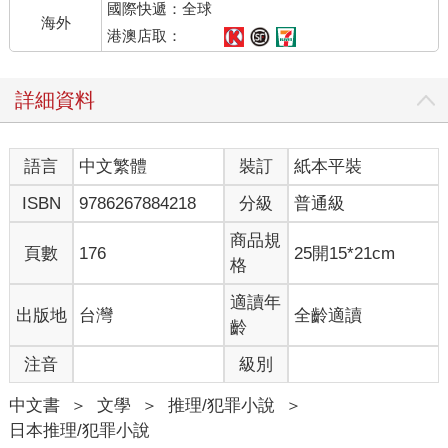
國際快遞：全球
用輪子拖時感受不太到行李箱的重量，不過當我背在身上時才發
海外
現重得驚人。
港澳店取：
原本就流了不少汗的我，現在更是汗如雨下。
詳細資料
擦肩而過的人們會向我打招呼。我起先有些不知所措，但是感覺
默不作聲會令人覺得奇怪，所以決定精神抖擻地回以問候。
語言
中文繁體
裝訂
紙本平裝
不久之後，在指示的地點上，出現一條岔路。岔路口立著「禁止
ISBN
9786267884218
分級
普通級
進入」的告示牌。
商品規
頁數
176
25開15*21cm
我迅速回頭看了一眼，確認四下無人，走進了岔路。
格
從路口走了十分鐘左右，眼前出現一座池塘。池塘比我們高中的
適讀年
出版地
台灣
全齡適讀
二十五公尺游泳池略小一些。這裡的池水混濁，看不見底，我撿
齡
起一根樹枝，朝靠近池邊的地方戳了一下，只見樹枝直接陷入淤
注音
級別
泥中。
中文書
＞
文學
＞
推理/犯罪小說
＞
我丟棄樹枝，將行李箱放在地面，接著拉開拉鍊，只見用深色塑
日本推理/犯罪小說
膠袋包得嚴實的一大塊物體將裡頭塞得滿滿的，那些東西摸起來