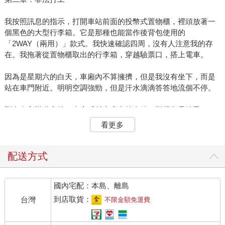
我按照訊息的指示，打開車站前面的投幣式置物櫃，裡頭放著一
個黑色的大型行李箱。它是那種也能當作後背包使用的
「2WAY（兩用）」款式。我快速確認四周，沒有人注意我的存
在。我拖著從置物櫃取出的行李箱，穿越驗票口，搭上電車。
因為是星期六的白天，車廂內不算擁擠，但是我沒有坐下，而是
站在車門附近。明明空調強勁，但是汗水滴滴答答地流個不停。
列車進入隧道之後，車窗反射車廂內的光線，變得像是鏡子一
樣。映出壓低帽簷、戴著眼鏡的我。
看更多
我的視力並不差，也不是為了打扮。
配送方式
這是以防萬一的偽裝。雖然我不知道這麼做有沒有意義……
國內宅配：本島、離島
過了二十分鐘左右，我在目的地的車站下車。車站周圍被小山環
抱，可見幾名健行的零星遊客。我也背起行李箱，沿著健行路線
到店取貨：
台灣
不限金額免運費
前進。