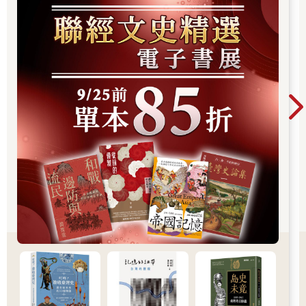
雖然我也擔心，萬一做了苦力卻拿不到報酬怎麼辦，但是我處理
掉行李，回到公園時，就有一個信封貼在長椅下面，裡頭裝著四
萬元。或許有人覺得「才四萬而已」，但是對我來說，這是一筆
不小的錢。
我丟棄的行李，顯然是不好的東西，我猜是工廠或醫療廢棄物，
也許丟進池塘，會對環境造成不良影響。原本必須經過複雜的手
續，並且支付法律規定的金額，現在只用四萬元就全免了。
我知道這是犯罪，但是活下去需要錢。如果只在藥妝店打工，根
本不夠生活。父親早在好幾年前離家出走，母親也只是偶爾才回
來，所以我必須照顧妹妹。
因此，我決定不多想自己到底丟棄了什麼。
＊
我當然沒有把這份新打工的事告訴同學。在學校時，我扮演著應
聲蟲的「我」，面帶笑容地聽著大家聊旅行的事、最新遊戲的話
題。我不能羨慕他們。