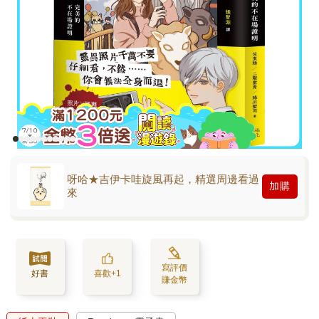
呀哈★吉伊卡哇旋風再起，精選周邊看過
加購
來
寫評價
好書
喜歡+1
賺金幣