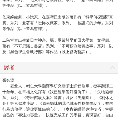
等作品（以上皆為暫譯）。
佐東綠編劇、小說家。在臺灣已出版的著作有「科學偵探謎野真
實」系列，並著有「恐怖收藏家」系列、「被詛咒的少年」系列
等作品（以上皆為暫譯）。
二階堂青出生於日本神奈川縣，畢業於早稻田大學第一文學部。
著有「不可思議古書店」系列、「不可預測短篇故事」系列，以
及《黑色學生會執行部》等作品（以上皆為暫譯）。
譯者
張智淵
臺北人，輔仁大學翻譯學研究所碩士課程修畢，從事翻譯二
十餘年。在幸福文化譯有《我已經準備好復仇了》、「失物協尋
師」系列、《奇岩館殺人案》等書；以及《失樂園》、《利休之
死》等70餘本小說；《原來貓咪的花色藏著性格悄悄話？：貓的
行為遺傳學，讓你更懂貓的心》、《麥肯錫瞬間專注技巧：掌握
自己的「專注力容量」，快速完成工作與學習，表現更好，自由