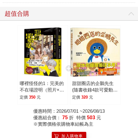
超值合購
哪裡怪怪的1：完美的
甜甜圈店的企鵝先生
不在場證明（照片×推
(隨書收錄4款可愛動物
理最強懸疑短篇衝擊之
紙型及美味甜甜圈食
定價
350
元
定價
320
元
作）
譜)
優惠時間：2026/07/01 ~2026/08/13
優惠組合價：
75
折
特價
503
元
※實際價格依購物車結帳為主
加入購物車