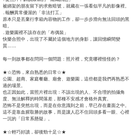
被綁架的朋友留下的求救暗號，就藏在一張看似平凡的影像裡。
․報酬異常優渥的「非法打工」
原本只是丟棄行李箱內容物的工作，卻一步步滑向無法回頭的黑
暗。
․遊樂園裡不該存在的「布偶裝」
快樂合照中，出現了不屬於這個地方的身影，讓回憶瞬間變
質……
每一則故事都在問同一個問題：照片裡，究竟哪裡怪怪的？
★☆恐怖，來自熟悉的日常☆★
公園、超商、家庭餐廳、廟會、遊樂園，這些都是我們再熟悉不
過的場景。
也正因如此，當照片裡出現：不該出現的人、不合理的拍攝角
度、無法解釋的時間落差，那種不安感才會格外真實。
恐怖不是突然出現，而是在你意識到之前，早已存在畫面之中。
這不是靠血腥取勝的故事，而是讓人忍不住回頭多看一眼、心裡
一沉的「日常系懸疑」。
★☆輕巧好讀，卻後勁十足☆★