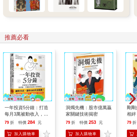
「啊，對了，小學時，不是有個同學叫作堂本嗎？堂本光幸。」
午休時，幾個人聚在一起，一個和我念過同一所小學的同學突然
說道。
推薦必看
「就是那個考進私立中學、一路直升高中的傢伙。」
「噢，有啊！堂本。那傢伙怎麼了？」
「前一陣子，我出遠門回來時，坐在我爸的車上看到他，都快午
夜十二點了，他還在外面晃。雖然四周昏暗，但是我正好在路燈
下看到他的臉，所以不會認錯人，不過他瘦得超級誇張。你知道
嗎？聽說他現在不去上學，整天關在房間裡，他好像功課跟不
上。似乎只有在不會遇見任何人的夜晚，才會去便利商店附
近。」
一年投資5分鐘：打造
洞燭先機：股市億萬贏
剛剛
我內心「哇」地驚呼。我跟他當時不是特別要好，但是我記得
每月3萬被動收入，免
家關鍵技術揭密
相絆
他。他成績好、長得帥，運動又厲害，在同學之間廣受歡迎。現
看盤、不選股的最強小
要的
284
253
79
折
特價
元
79
折
特價
元
79
折
在居然足不
資理財法
出戶了。
加入購物車
加入購物車