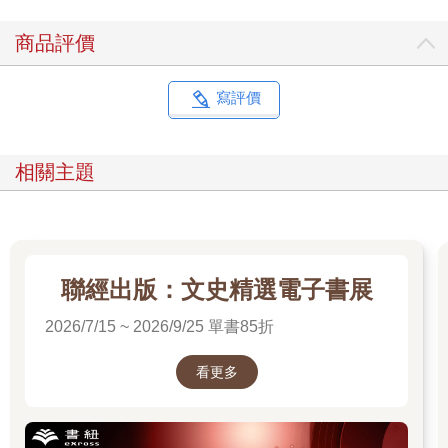
像橡膠一樣有彈性。我取出的塑膠袋，綁上繩子與石頭，接著推
入池溏中。才一眨眼工夫，這些東西就被泥水吞沒，消失不見。
商品評價
「好。」
寫評價
我做完該做的事，鬆了一口氣。雖然是第一次，但是我覺得自己
做得很好。
相關主題
然而卸下行李也是原因之一，回程的腳步格外輕快。
＊
這份打工不久前刊登在社群網站上。
我沒有智慧型手機，所以是用母親的舊平板看到的。
聯經出版：文史精選電子書展
我戰戰競競地試著聯絡，對方馬上就回覆了。
2026/7/15 ~ 2026/9/25 單書85折
對方說明的打工內容並不困難。車站前面的投幣式置物櫃的鑰
看更多
匙，會以膠帶貼在指定的公園長椅下面，再用它打開置物櫃，並
將裡面的行李運送到指定地點，綁上重物後丟棄，然後把行李箱
放回車站前面的置物櫃，最後將鑰匙貼回長椅下面，就是這樣而
已。