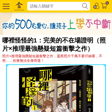
0
哪裡怪怪的1：完美的不在場證明（照
片×推理最強懸疑短篇衝擊之作）
照片×推理最強懸疑短篇衝擊之作，靈異照片千萬不要仔細看，不
然……你會無法全身而退！