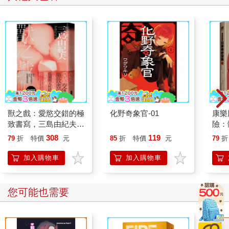
不過，拉開拉鍊一看，裡頭的東西變成了四件。依然是用深色塑
膠袋包裹，但是變成了大小不一的四塊。小的差不多足球大小，
大的則幾乎和行李箱一樣長。
我把它們處理掉，然後原路折返，獲得報酬，購物之後回到公
寓。
要是餐桌上的菜色突然變得太豐盛，妹妹或許會起疑，重點是兩
次打工獲得的八萬元，可能就會馬上花光，所以我照舊購買便宜
獸之戲：愛慾交錯的極
化野奇象官-01
康樂
的食材。不過，我心想「可以稍微奢侈一下」，便買了標示
致書寫，三島由紀夫探
險：
「20％ OFF」的布丁回家。
究孤獨與人性暗面的異
局優
308
119
79
折
特價
元
85
折
特價
元
79
折
色經典
投資
妹妹看到布丁，歡天喜地地說：「哥哥，今天居然有布丁可以吃
加入購物車
加入購物車
嗎？太棒了！」
能夠看到妹妹的笑容，我也跟著開心起來。
您可能也需要
＊
第三次的打工上門，是在兩週後。內容跟前兩次一樣。行李箱依
舊沉重，儘管我也清楚這不是好事，但是和一開始相比，心理負