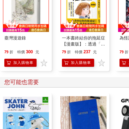
臺灣漫遊錄
一本書終結你的拖延症
為怪
【漫畫版】：透過「小
行動」打開大腦的行動
300
237
79
折
特價
元
79
折
特價
元
79
折
開關，懶人也能變身
「行動派」的37個科
加入購物車
加入購物車
學方法
您可能也需要