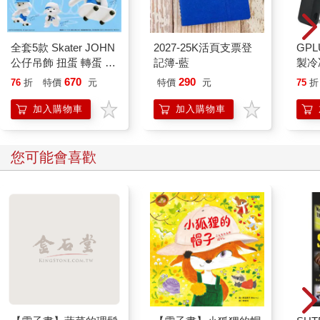
全套5款 Skater JOHN
2027-25K活頁支票登
GPL
公仔吊飾 扭蛋 轉蛋 模
記簿-藍
製冷
型 吊飾 包包吊飾 滑板
670
290
76
折
特價
元
特價
元
75
折
小狗 狗狗
BUSHIROAD
加入購物車
加入購物車
您可能會喜歡