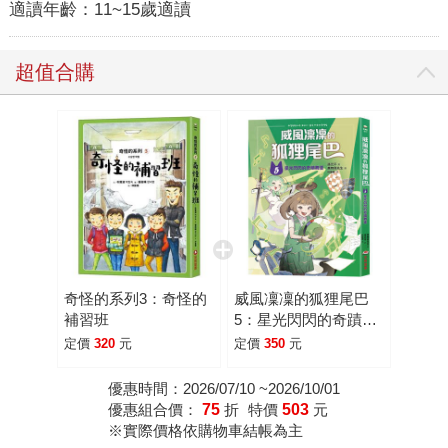
適讀年齡：
11~15歲適讀
超值合購
奇怪的系列3：奇怪的
威風凜凜的狐狸尾巴
補習班
5：星光閃閃的奇蹟舞
臺
定價
320
元
定價
350
元
優惠時間：2026/07/10 ~2026/10/01
優惠組合價：
75
折
特價
503
元
※實際價格依購物車結帳為主