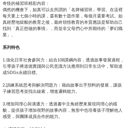
奇怪的補習班精彩內容：
偶然的機會下，如真可以去所謂的「名牌補習班」學習。在這裡
每天要上七個小時的課，還有數十題作業，每個月還要考試。如
真經歷地獄般的教育之後，最終領悟教育的本質應該是幫助自己
找到「真正想做的事情」，而並非父母們心中所期待的「夢幻職
業」。
系列特色
1.強化日常社會參與力：結合108課綱內容，透過故事發展過程，
引導孩子將道德實踐與公民意識方法應用到日常生活中，幫助達
成SDGs永續目標。
2.訓練系統思考與解決問題力：藉由故事出乎預料的發展，讓孩
子練習思考並找出線索，增進邏輯能力。
3.增加同理心與溝通力：透過書中主角經歷來展現同理心的樣
貌，提供孩子增加視野的故事內容，無形中也培養孩子理解他人
感受，與團隊成員合作的能力。