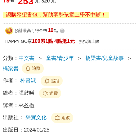
253
79
折
元
320
元
認購希望書包，幫助弱勢孩童上學不中斷！
10
預計最高可得金幣
點
?
100累1點 4點抵1元
HAPPY GO享
折抵無上限
分類：
中文書
＞
童書/青少年
＞
橋梁書/兒童故事
＞
橋梁書
追蹤
作者：
朴賢淑
追蹤
繪者：
張敍暎
追蹤
譯者：
林盈楹
出版社：
采實文化
追蹤
出版日：
2024/01/25