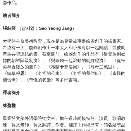
部作品。
繪者簡介
張敍暎
（
장서영
；
Seo Yeong Jang
）
大學時主修美術教育，現在是為兒童故事書繪圖創作的插畫家。
希望有一天，能夠創作出一本大人和小孩可以一起閱讀，並彼此
產生共鳴連結的書。截至目前，繪圖創作的作品有《從貴族到奴
隸的朝鮮階級制度》、《與銅錢一起滾動的朝鮮經濟》、《從筆
尖墨香綻放的畫作》、《布蘭卡弗洛爾》、《尋母三萬里》、
《編草報恩》、《奇怪的公寓》、《奇怪的我們班》、《奇怪的
補習班》、《奇怪的餐廳》等多部書籍。
譯者簡介
林盈楹
畢業於文藻外語學院德文科。擔任過時尚模特兒、演員、歌唱教
練、韓文老師、韓文翻譯工作者。翻譯工作經歷有：知名髮型品