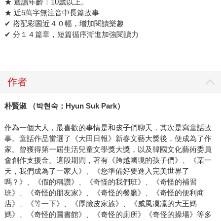
★ 適讀年齡：10歲以上。
★ 近5萬字無注音中長篇故事
✔ 搭配彩圖近４０幅，增加閱讀樂趣
✔ 分１４篇章，短篇循序漸進加強閱讀力
作者
朴賢淑
（
박현숙
；
Hyun Suk Park
）
作為一個大人，最喜歡的事情是和孩子們聊天，其次是寫童話故
事。童話作品當選了《大田日報》新春文藝大獎後，便成為了作
家。曾獲得第一屆生活兒童文學獎大獎，以及韓國文化藝術委員
會創作支援金。這段期間，著有《跨越國境的孩子們》、《某一
天，我們成為了一家人》、《您準備好要進入完美世界了
嗎？》、《假的稱讚》、《奇怪的我們班》、《奇怪的補習
班》、《奇怪的朋友家》、《奇怪的餐廳》、《奇怪的便利商
店》、《等一下》、《厚臉皮家族》、《威風凜凜的大王媽
媽》、《奇怪的圖書館》、《奇怪的廁所》《奇怪的操場》等多