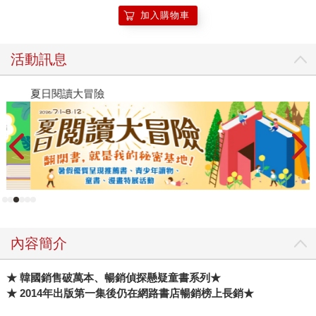
加入購物車
活動訊息
夏日閱讀大冒險
P
內容簡介
★
韓國銷售破萬本、暢銷偵探懸疑童書系列★
★ 2014年出版第一集後仍在網路書店暢銷榜上長銷★