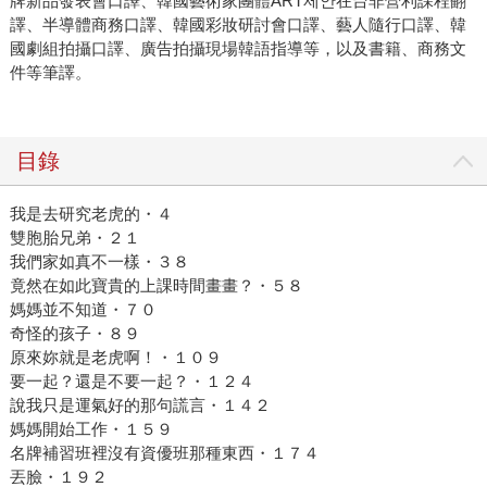
牌新品發表會口譯、韓國藝術家團體ART제안在台非營利課程翻
譯、半導體商務口譯、韓國彩妝研討會口譯、藝人隨行口譯、韓
國劇組拍攝口譯、廣告拍攝現場韓語指導等，以及書籍、商務文
件等筆譯。
目錄
我是去研究老虎的・４
雙胞胎兄弟・２１
我們家如真不一樣・３８
竟然在如此寶貴的上課時間畫畫？・５８
媽媽並不知道・７０
奇怪的孩子・８９
原來妳就是老虎啊！・１０９
要一起？還是不要一起？・１２４
說我只是運氣好的那句謊言・１４２
媽媽開始工作・１５９
名牌補習班裡沒有資優班那種東西・１７４
丟臉・１９２