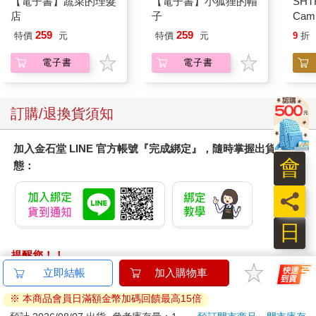
【電子書】蔬菜的理髮
【電子書】小狐狸的帽
SHTF
店
子
Cam
259
259
特價
元
特價
元
9
折
電子書
電子書
訂購/退換貨須知
加入金石堂 LINE 官方帳號『完成綁定』，隨時掌握出貨動
會
態：
員
日
提醒您！！
金石堂及銀行均不會請您操作ATM! 如接獲電話要求您前往
立即結帳
加入購物車
ATM提款機，請不要聽從指示，以免受騙上當！
※ 本商品會員日滿額金幣加碼回饋最高15倍