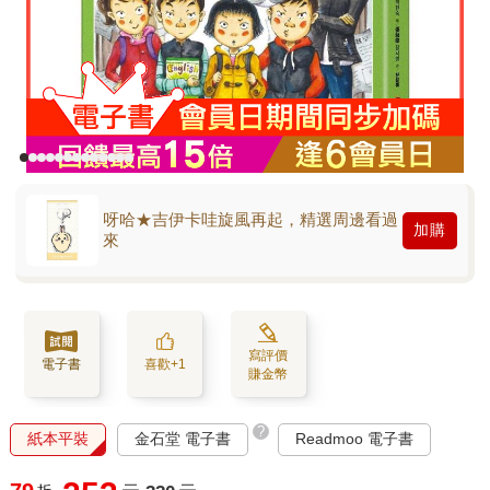
呀哈★吉伊卡哇旋風再起，精選周邊看過
加購
來
寫評價
電子書
喜歡+1
賺金幣
?
紙本平裝
金石堂 電子書
Readmoo 電子書