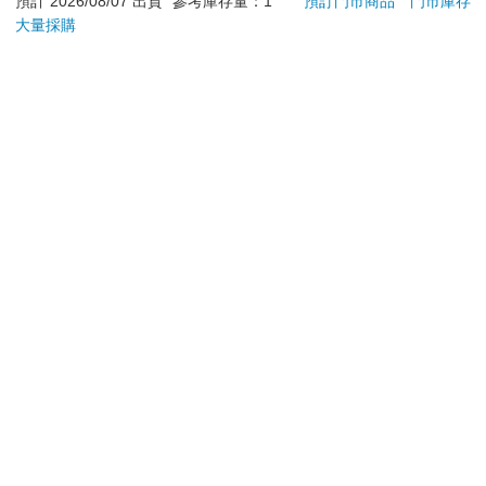
退換貨須知：
預計 2026/08/07 出貨
參考庫存量：1
預訂門市商品
門市庫存
大量採購
**提醒您，鑑賞期不等於試用期，退回商品須為全新狀態**
依據「消費者保護法」第19條及行政院消費者保護處公告之
「通訊交易解除權合理例外情事適用準則」，以下商品購買
後，除商品本身有瑕疵外，將不提供7天的猶豫期：
易於腐敗、保存期限較短或解約時即將逾期。（如：生
鮮食品）
依消費者要求所為之客製化給付。（客製化商品）
報紙、期刊或雜誌。（含MOOK、外文雜誌）
經消費者拆封之影音商品或電腦軟體。
非以有形媒介提供之數位內容或一經提供即為完成之線
上服務，經消費者事先同意始提供。（如：電子書、電
子雜誌、下載版軟體、虛擬商品…等）
已拆封之個人衛生用品。（如：內衣褲、刮鬍刀、除毛
刀…等）
若非上列種類商品，均享有到貨7天的猶豫期（含例假
日）。
辦理退換貨時，商品（組合商品恕無法接受單獨退貨）必須
是您收到商品時的原始狀態（包含商品本體、配件、贈品、