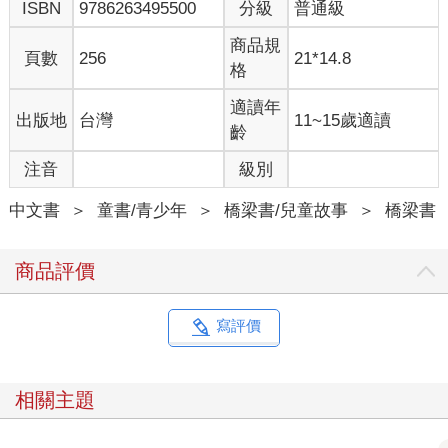
ISBN
9786263495500
分級
普通級
商品規
頁數
256
21*14.8
格
適讀年
出版地
台灣
11~15歲適讀
齡
注音
級別
中文書
＞
童書/青少年
＞
橋梁書/兒童故事
＞
橋梁書
商品評價
寫評價
相關主題