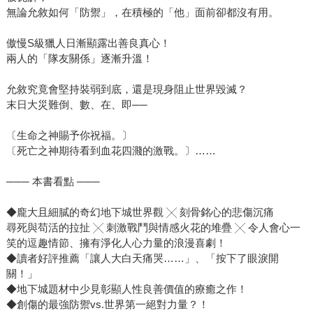
無論允敘如何「防禦」，在積極的「他」面前卻都沒有用。
傲慢S級獵人日漸顯露出善良真心！
兩人的「隊友關係」逐漸升溫！
允敘究竟會堅持裝弱到底，還是現身阻止世界毀滅？
末日大災難倒、數、在、即──
〔生命之神賜予你祝福。〕
〔死亡之神期待看到血花四濺的激戰。〕……
─── 本書看點 ───
◆龐大且細膩的奇幻地下城世界觀 ╳ 刻骨銘心的悲傷沉痛
尋死與苟活的拉扯 ╳ 刺激戰鬥與情感火花的堆疊 ╳ 令人會心一
笑的逗趣情節、擁有淨化人心力量的浪漫喜劇！
◆讀者好評推薦「讓人大白天痛哭……」、「按下了眼淚開
關！」
◆地下城題材中少見彰顯人性良善價值的療癒之作！
◆創傷的最強防禦vs.世界第一絕對力量？！