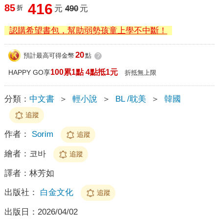
416
85
折
元
490
元
認購希望書包，幫助弱勢孩童上學不中斷！
20
預計最高可得金幣
點
?
100累1點 4點抵1元
HAPPY GO享
折抵無上限
分類：
中文書
＞
輕小說
＞
BL /耽美
＞
韓國
追蹤
作者：
Sorim
追蹤
繪者：
코바
追蹤
譯者：
林芳如
出版社：
白金文化
追蹤
出版日：
2026/04/02