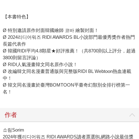
【本書特色】
Ø 特別邀請原作封面韓國繪師 코바 繪製封面！
Ø 2024리디어워즈 RIDI AWARDS BL小說部門最優秀獎作者熱門
長篇代表作
Ø 韓國RIDI平均4.8顆星★好評推薦！（共8700則以上評分，超過
3800則留言評論）
Ø RIDI人氣漫畫韓文同名原作小說！
Ø 改編韓文同名漫畫普通版與完整版RIDI BL Webtoon熱血連載
中！
Ø 韓文同名漫畫於臺灣BOMTOON平臺奇幻類別全排行榜第一
名！
作者
소림Sorim
2024年獲리디어워즈 RIDI AWARDS讀者票選BL網路小說最佳獎