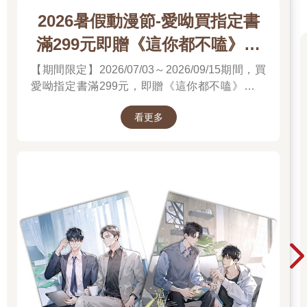
2026暑假動漫節-愛呦買指定書
滿299元即贈《這你都不嗑》文
件夾
【期間限定】2026/07/03～2026/09/15期間，買
愛呦指定書滿299元，即贈《這你都不嗑》文件
夾！單筆訂單不累贈，數量有限，送完為止！
看更多