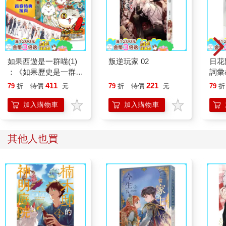
如果西遊是一群喵(1)
叛逆玩家 02
日花
：《如果歷史是一群
詞彙
喵》作者最新力作，附
411
221
79
折
特價
元
79
折
特價
元
79
折
【首卷特典】拉頁
加入購物車
加入購物車
其他人也買