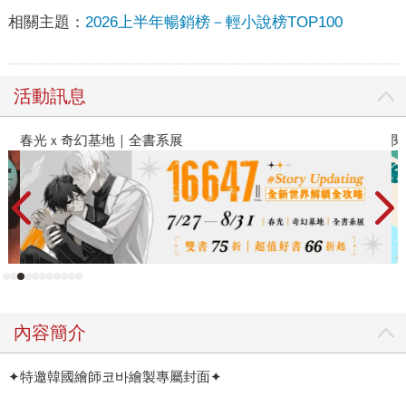
相關主題：
2026上半年暢銷榜－輕小說榜TOP100
活動訊息
春光ｘ奇幻基地｜全書系展
閱
內容簡介
✦特邀韓國繪師코바繪製專屬封面✦