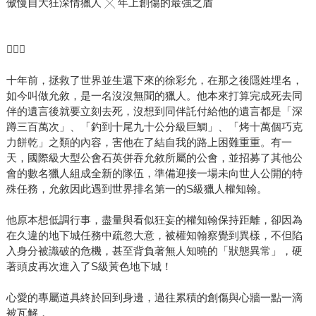
傲慢自大狂深情獵人 ╳ 年上創傷的最強之盾

十年前，拯救了世界並生還下來的徐彩允，在那之後隱姓埋名，
如今叫做允敘，是一名沒沒無聞的獵人。他本來打算完成死去同
伴的遺言後就要立刻去死，沒想到同伴託付給他的遺言都是「深
蹲三百萬次」、「釣到十尾九十公分級巨鯛」、「烤十萬個巧克
力餅乾」之類的內容，害他在了結自我的路上困難重重。有一
天，國際級大型公會石英併吞允敘所屬的公會，並招募了其他公
會的數名獵人組成全新的隊伍，準備迎接一場未向世人公開的特
殊任務，允敘因此遇到世界排名第一的S級獵人權知翰。
他原本想低調行事，盡量與看似狂妄的權知翰保持距離，卻因為
在久違的地下城任務中疏忽大意，被權知翰察覺到異樣，不但陷
入身分被識破的危機，甚至背負著無人知曉的「狀態異常」，硬
著頭皮再次進入了S級黃色地下城！
心愛的專屬道具終於回到身邊，過往累積的創傷與心牆一點一滴
被瓦解，