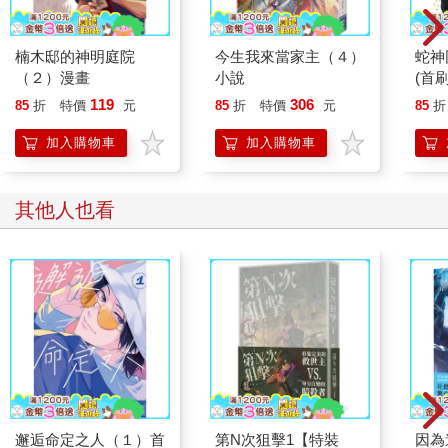
楠木邸的神明庭院
今生我來當家主（４）
蛇神
（２）漫畫
小說
(首刷
119
306
85
折
特價
元
85
折
特價
元
85
折
加入購物車
加入購物車
其他人也看
邂逅命定之人（１）首
第N次狙擊1【特裝
因為