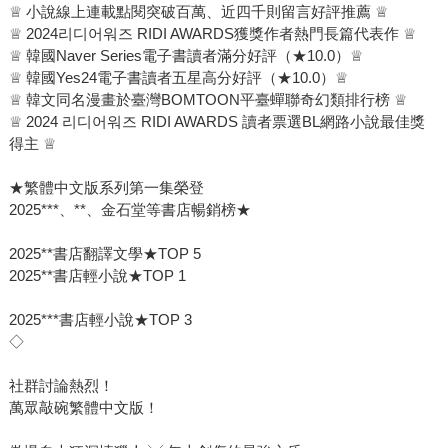
♕ 小說線上連載點閱突破百萬、近四千則留言好評推薦 ♕
♕ 2024리디어워즈 RIDI AWARDS獲獎作者熱門長篇代表作 ♕
♕ 韓國Naver Series電子書讀者滿分好評（★10.0）♕
♕ 韓國Yes24電子書讀者五星高分好評（★10.0）♕
♕ 韓文同名漫畫於臺灣BOMTOON平臺蟬聯奇幻類排行榜 ♕
♕ 2024 리디어워즈 RIDI AWARDS 讀者票選BL網路小說最佳獎
得主 ♕
★繁體中文版系列第一集榮登
2025***、**、金石堂等書店暢銷榜★
2025**書店翻譯文學★TOP 5
2025**書店輕小說★TOP 1
2025***書店輕小說★TOP 3
◇
社群討論熱烈！
萬眾敲碗繁體中文版！