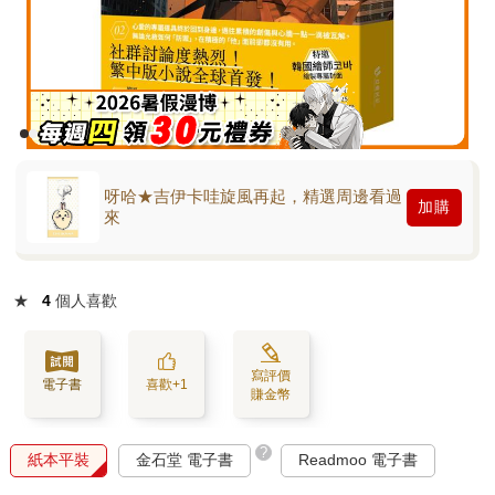
呀哈★吉伊卡哇旋風再起，精選周邊看過
加購
來
★
4
個人喜歡
寫評價
電子書
喜歡+1
賺金幣
?
紙本平裝
金石堂 電子書
Readmoo 電子書