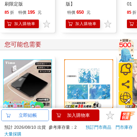
刷限定版
版】
01
195
650
85
折
特價
元
特價
元
85
折
加入購物車
加入購物車
您可能也需要
【Timo】黑色鏡面充
3D光柵海報(A3)-葬送
那個A
立即結帳
加入購物車
電式數位體重計
的芙莉蓮A款(芙)
①
預計 2026/08/10 出貨
參考庫存量：2
預訂門市商品
門市庫存
490
780
特價
元
特價
元
特價
690
大量採購