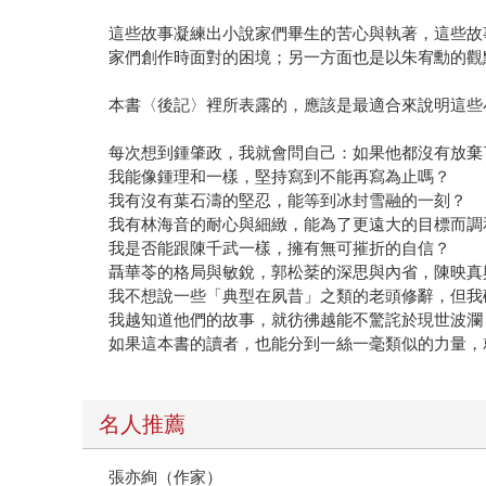
這些故事凝練出小說家們畢生的苦心與執著，這些故
家們創作時面對的困境；另一方面也是以朱宥勳的觀
本書〈後記〉裡所表露的，應該是最適合來說明這些
每次想到鍾肇政，我就會問自己：如果他都沒有放棄
我能像鍾理和一樣，堅持寫到不能再寫為止嗎？
我有沒有葉石濤的堅忍，能等到冰封雪融的一刻？
我有林海音的耐心與細緻，能為了更遠大的目標而調
我是否能跟陳千武一樣，擁有無可摧折的自信？
聶華苓的格局與敏銳，郭松棻的深思與內省，陳映真
我不想說一些「典型在夙昔」之類的老頭修辭，但我
我越知道他們的故事，就彷彿越能不驚詫於現世波瀾
如果這本書的讀者，也能分到一絲一毫類似的力量，
名人推薦
張亦絢（作家）