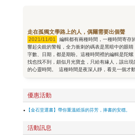
走在孤獨文學路上的人，偶爾需要出個聲
2021/11/01
編輯都有兩種時間，一種時間寄存於現實世界，分分秒秒，時時刻刻，白紙黑字定下的出版期程才在日誌簿上押了紅，新書預購日拉起的終點線已經
響起尖銳的警報，全力衝刺的碼表是黑暗中的眼睛
字數、日期，都是期盼。這種時間裡的編輯是陀螺
找也找不到，頗似月光寶盒，只給有緣人，該出現
的心靈時間。 這種時間是夜深人靜，看見一個才
另一端的燈前，有個痴心讀者捧著書，一遍一遍地
個聲，讓彼此知道，身置處乃寂靜的森林而非斷垣
眨呀眨，卻已不是催促，而是「慢下來啊，慢下來
優惠活動
的理解，越過了現世的時空。 出個聲，讓彼此知
輯願意成為一顆陀螺。
【金石堂選書】帶你重溫紙張的芬芳，捧書的安穩。
活動訊息