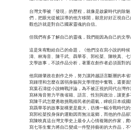
台灣文學被「發現」的歷程，就像是啟蒙時代的除魅
們，把眼光從被誤導的他方移開，願意好好正視自己
觀也許就是對自己國家靈魂的自信。
但我們有多了解自己的靈魂，我們能因為自己的文學
這是朱宥勳給自己的命題，《他們沒在寫小說的時候
濤、林海音、陳千武、聶華苓、郭松棻、陳映真、七
文學故事，不談作品分析，著重在創作者必須面對的
他寫鍾肇政在創作之外，努力讓跨越語言斷層的本省
寫鍾理和怎麼在孱弱身軀與文學理想中奮戰，還要面
寫葉石濤從小說轉戰評論，為不被正視的同代台灣作
寫林海音努力平衡省籍、語言、性別與政治，讓更多
寫陳千武怎麼勇敢挑戰殖民者的霸氣，睥睨日本或國
寫聶華苓的故事架構更是龐大，彷彿一幅冷戰時代的
寫郭松棻投身保釣運動因而無法返鄉，而他的作品卻
寫陳映真這台灣文學史上最令人心情複雜的作家，爬
寫七等生奮力將自己變成一件堅持藝術的大作品，不