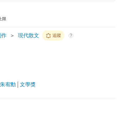
上限
創作
＞
現代散文
追蹤
?
-朱宥勳
文學獎