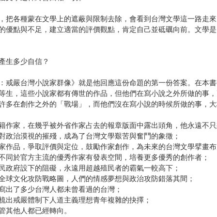
，把各種蒙在文學上的遮蔽與限制去除，會看到台灣文學這一路走來
的優點與不足，建立適當的評價觀點，肯定自己並砥礪向前。文學是
產生多少自信？
：戒嚴台灣小說家群像》就是他回應這份命題的第一份答案。在本書
等生，這些小說家都有傳世的作品，但他們在寫小說之外所做的事，
許多在創作之外的「戰場」，而他們沒在寫小說的時候所做的事，大
籍作家，在幾乎被外省作家占去的報章版面中露出頭角，他永遠不只
對政治漠視的摧殘，成為了台灣文學艱苦與奮鬥的象徵；
家作品，爭取評價與定位，鼓勵作家創作，為未來的台灣文學擘畫布
不同於官方主流的優秀作家有發表空間，培養更多優秀的創作者；
民政府設下的阻礙，永遠用超越殖民者的霸氣一較高下；
全球文化攻防戰略圖，人們的情感夢想與政治攻防錯落其間；
寫出了多少台灣人都未曾看過的台灣；
梳出戒嚴體制下人道主義理想青年複雜的抉擇；
管其他人都已經轉向。