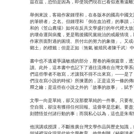
茲在茲，恐怕是因為，即使我們現在已看似逐漸遠離
舉例來說，客籍作家鍾理和，在各版本的國高中國文
的筆耕者」之名。但鍾理和「倒在血泊裡」的事蹟，
和的《笠山農場》如何在反共文學盛行的年代裡大放
的壞命運與病魔，更是戰後國民黨統治的戒嚴情境，
作家所面對過的困境、所付出的努力的象徵」。又或
鄉土」的標籤；但是正如〈煞氣 被殖民者陳千武〉
書中也不逃避爭議敏感的部分，壓卷的兩個篇章，透
讀。此外，這本書中也記下了過往流傳在台灣文學系
們這些學者不敢寫，才讓我不得不出來寫」——是了
們沒在寫小說的時候》所揀選的，正是這另一條的傳
釋之鑰；是這些在小說之外的「故事的故事」，賦予
文學一向是單純，卻又沒那麼單純的一件事。只要有
空自我，卻沒有獲得任何回報。這毋寧是悲劇。要盡
刻體悟並付諸行動的事；而我私心以為，這也是朱宥
他演講或授課，不斷推廣台灣文學作品與歷史知識，或
領域裡深化現當代的文學教育。他曾創辦《秘密讀者