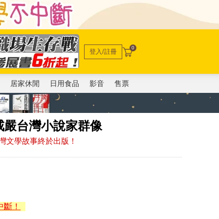
0
登入/註冊
電
居家休閒
日用食品
影音
售票
戒嚴台灣小說家群像
灣文學故事終於出版！
中斷！