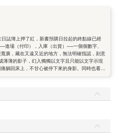
─進場（付印），入庫（出貨）──一個個數字、
很寬廣，藏在又遠又近的地方，無法明確指認，刻意
成薄薄的影子，幻入獨獨以文字且只能以文字示現
因痛躺回床上，不甘心被停下來的身影。同時也看見
獨文學路上的人（作家、編輯、讀者）偶爾需要出
裡行間，漂浮探索，星際漫遊，黑暗中的眼睛依舊
與讀之間，從未相遇已然認識，對於某種生命質地
，一面展開新的篇章。 也就是為了這樣的時刻，編