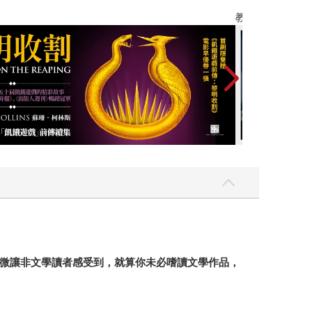
】
世界上最透明的
微讓非文學讀者感受到，就算你未必嗜讀文學作品，