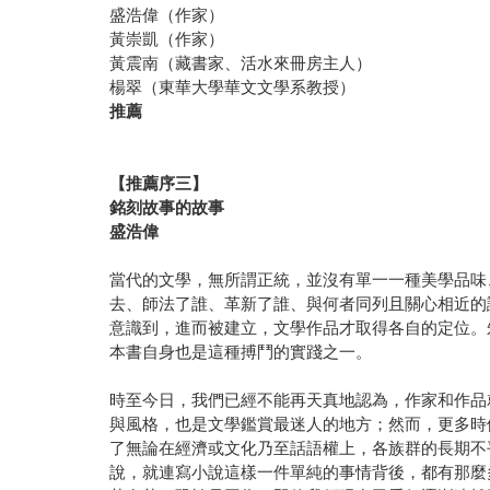
盛浩偉（作家）
黃崇凱（作家）
黃震南（藏書家、活水來冊房主人）
楊翠（東華大學華文文學系教授）
推薦
【推薦序三】
銘刻故事的故事
盛浩偉
當代的文學，無所謂正統，並沒有單一一種美學品味
去、師法了誰、革新了誰、與何者同列且關心相近的
意識到，進而被建立，文學作品才取得各自的定位。
本書自身也是這種搏鬥的實踐之一。
時至今日，我們已經不能再天真地認為，作家和作品
與風格，也是文學鑑賞最迷人的地方；然而，更多時
了無論在經濟或文化乃至話語權上，各族群的長期不
說，就連寫小說這樣一件單純的事情背後，都有那麼