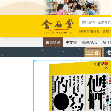
國中自修評量
東野
唯紅花綻放
奧德賽
會員獎勵
中文書
動漫ACG
親子