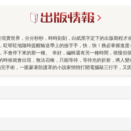
，眨呀眨地隨時提醒輸送帶上的撿字手，快，快！務必掌握進度─
，不會停下來的那一種。 幸好，編輯還有另一種時間，很慢但
的時候就會出現，無法召喚，只能等待，等待光的折射，將人變
動完手術，一眼蒙著防護罩的小說家悄悄打開電腦敲三行字，又
讀，誓言要寫成論文，傳來訊息：「唯獨現實殘酷，所以走在孤
殘壁的荒原。」編輯就站在小說家創造後，與讀者一起延展的字
你就會找到我」，妖精躲迷藏，露出一截袖子，而你看到了！寫
道。也就是為了這樣的時刻，小說家一面回頭校對自己的十八年