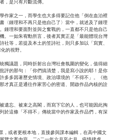
者，是只有片斷流傳。
學作家之一，而學生也大多得要記住他「倒在血泊裡
書〈鍾理和不再只是他自己了〉當中，就述及了鍾理
。鍾理和要面對並與之奮戰的，一直都不只是他自己
機。一如朱宥勳所言，後者其實正是「最能體現台灣
詩社等，若提及本土的笠詩社，則只多加以「寫實、
際化的視野。
統獨議題，同時折射出台灣社會氛圍的變化，值得細
批評的那句：「你們搞清楚，我是寫小說的耶！是你
許多多因著歷史情境、政治環境的「不得不」。《他
那才真正是通往作家苦心的密道、開啟作品內核的詮
被遺忘、被束之高閣，而寫下它的人，也可能因此掏
列於這條「不得不」傳統當中的作家及作品們，有深
大眾，或者更根本地，直接參與課本編輯，在高中國文
展覽文案內容。二○二一年六月至七月，疫情肆虐，