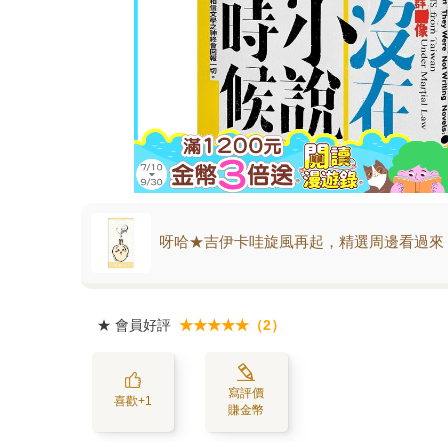
呀哈★吉伊卡哇旋風再起，精選周邊看過來
★
會員好評
★★★★★（2）
寫評價
喜歡+1
賺金幣