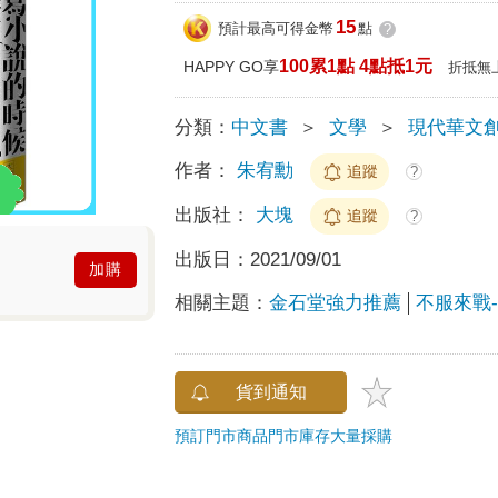
15
預計最高可得金幣
點
?
100累1點 4點抵1元
HAPPY GO享
折抵無
分類：
中文書
＞
文學
＞
現代華文
作者：
朱宥勳
追蹤
?
出版社：
大塊
追蹤
?
出版日：
2021/09/01
加購
相關主題：
金石堂強力推薦
不服來戰
貨到通知
預訂門市商品
門市庫存
大量採購