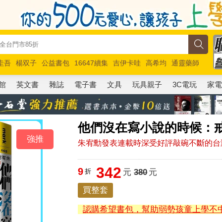
圭吾
楊双子
公益書包
16647續集
吉伊卡哇
高希均
通靈藥師
路邊攤新作
馬斯克
玩具總動員5
超慢跑
館
英文書
雜誌
電子書
文具
玩具親子
3C電玩
家
他們沒在寫小說的時候：
強推
朱宥勳發表連載時深受好評敲碗不斷的台
342
9
折
元
380
元
買整套
認購希望書包，幫助弱勢孩童上學不