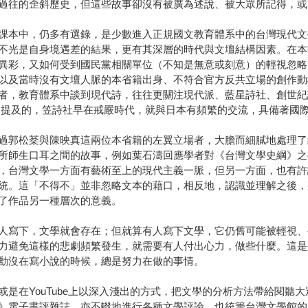
過往的歪斜歷史，但這些故事卻沒有被廣為述說、被大眾所記得，或
課本中，仍多有選錄，是少數進入正規國文教育體系中的台灣現代文
不光是自身境遇差的結果，更有其深層的時代與文壇結構因素。在本
異彩，又如何受到國民黨相關單位（不知是無意或刻意）的輕視忽略
以及當時沒有文壇人脈的本省籍出身、不符合官方反共立場的創作動
者，教育體系中談到現代詩，往往更關注現代派、藍星詩社、創世紀
中提及的，笠詩社早在戒嚴時代，就與日本有頻繁的交流，具備著國
過郭松棻與陳映真這兩位本省籍的左翼立場者，大膽而細膩地處理了
所師生口耳之間的故事，例如葉石濤回應學者對《台灣文學史綱》之
，台灣文學一方面有藝術至上的現代主義一脈，但另一方面，也有許
統。這「不得不」並非忽略文本的藉口，相反地，認識並理解之後，
了作品另一種層次的意義。
人寫下，文學就會存在；但就算有人寫下文學，它仍舊可能被輕視、
力避免這樣的悲劇頻繁發生，就需要有人付出心力，做些什麼。這是
勳沒在寫小說的時候，總是努力在做的事情。
是在YouTube上以深入淺出的方式，把文學的分析方法帶給閱聽
》電子書評雜誌，亦不輟地進行各種文學評論，也統籌台灣文學館的