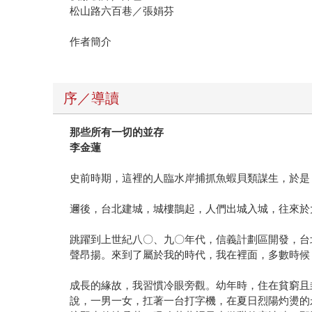
松山路六百巷／張娟芬
作者簡介
序／導讀
那些所有一切的並存
李金蓮
史前時期，這裡的人臨水岸捕抓魚蝦貝類謀生，於是
邇後，台北建城，城樓鵲起，人們出城入城，往來於
跳躍到上世紀八〇、九〇年代，信義計劃區開發，台
聲昂揚。來到了屬於我的時代，我在裡面，多數時候
成長的緣故，我習慣冷眼旁觀。幼年時，住在貧窮且
說，一男一女，扛著一台打字機，在夏日烈陽灼燙的