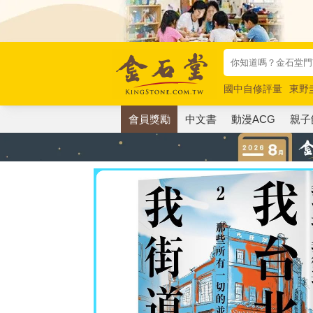
國中自修評量
東野
唯紅花綻放
奧德賽
會員獎勵
中文書
動漫ACG
親子