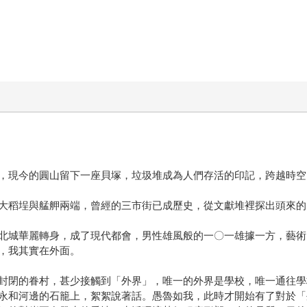
，現今的圓山留下一座貝塚，垃圾堆成為人們存活的印記，跨越時空
大稻埕與艋舺兩端，曾經的三市街已成歷史，從文獻堆裡探出頭來的
北城華麗轉身，成了現代都會，男性雄風般的一〇一雄據一方，藝術
，我其實在外面。
封閉的眷村，甚少接觸到「外界」，唯一的外界是學校，唯一通往學
永和河邊的石籠上，絮絮說著話。愚魯如我，此時才開始有了對於「