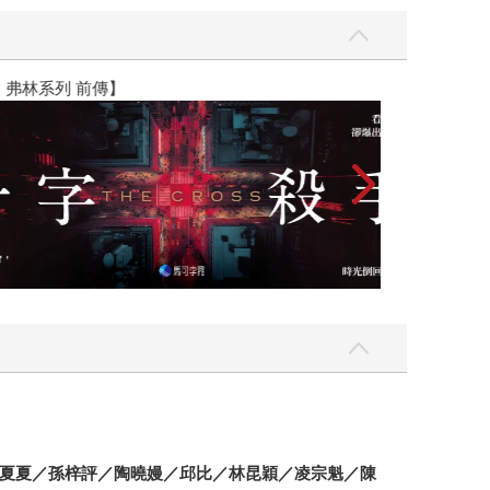
】
世界上最透明的
夏夏／孫梓評／陶曉嫚／邱比／林昆穎／凌宗魁／陳