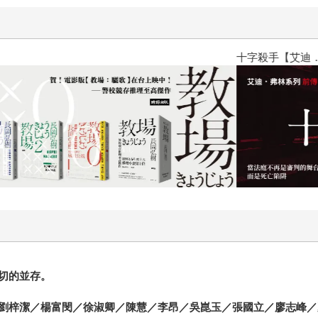
十字殺手【艾迪．弗林系列 前傳
切的並存。
劉梓潔／楊富閔／徐淑卿／陳慧／李昂／吳崑玉／張國立／廖志峰／