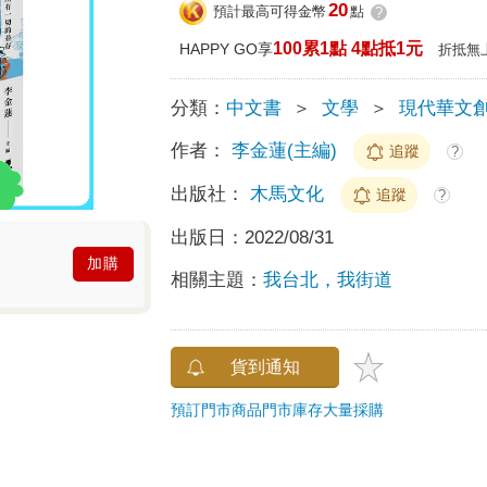
20
預計最高可得金幣
點
?
100累1點 4點抵1元
HAPPY GO享
折抵無
分類：
中文書
＞
文學
＞
現代華文
作者：
李金蓮(主編)
追蹤
?
出版社：
木馬文化
追蹤
?
出版日：
2022/08/31
加購
相關主題：
我台北，我街道
貨到通知
預訂門市商品
門市庫存
大量採購