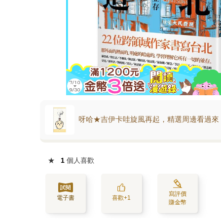
呀哈★吉伊卡哇旋風再起，精選周邊看過來
★
1
個人喜歡
寫評價
電子書
喜歡+1
賺金幣