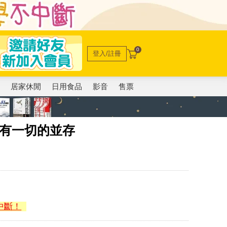
0
登入/註冊
電
居家休閒
日用食品
影音
售票
所有一切的並存
中斷！