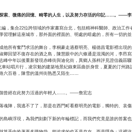
探索、微痛的回憶、畸零的人生，以及努力存活的印記……。——李
主編，集合22位跨領域的作家書寫台北，包括精神科醫師、政治工作
學習理解這座城市，那外面的裡面的、明處的暗處的，所有一切的並
成他所有奮鬥求活的舞台，李桐豪走過蔡明亮、楊德昌電影裡出現的
淑卿回望不復存在的酒之島，陳慧眼中的六條通是混濁的河，李昂寫
志峰中年以後重新發現赤峰街與迪化街，異鄉人孫梓評見證信義區驟
台北車站唱片行，凌宗魁的建築地景紀錄東區曲折身世，夏夏的汀州路
路六百巷，陳雪的溫州街熟悉又陌生……
個曾經在此努力活過的年輕人……。——詹宏志
落魂陣，我逃不了了，那是在西門町看蔡明亮的電影，獨特的、哀傷
的島嶼浮現，為我們刻劃下新的年輪標記，而我們究竟是誰的答案也
就算手中拎著再多購物袋，能追求的也不是存在，而是隱身：這裡沒