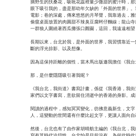
摘野生的扶桑花，吸吮花蕊裡量少微甜的蜜汁時，那
眼下吸引我的，盡是那幼年欠缺的「外面的世界」。
電影；巷的深處，傳來悠悠的月琴聲，我靠過去，雅
偷窺桌面放置的肉圓甜不辣臭豆腐蚵仔麵線；龍山寺
一群狼人圍繞著西瓜攤張口囫圇，這回，我遠遠相望
長期以來，台北於我，是外面的世界，我習慣靠近一
斷的浮光掠影、以及想像。
因為這保持距離的個性，當木馬出版邀我擔任《我台
那，是什麼隱隱吸引著我呢？
《我台北，我街道》書寫計畫，係從《我香港，我街
家們以文字書寫，意欲留住消逝中的香港的身影。成
閱讀的過程中，感知冥冥變化，彷彿意義新生，文字
人，這變動的世間還有什麼比起文字，更讓人面向自
然後，台北也有了由作家胡晴舫主編的《我台北，我
寫有其時代迫切性，台北怕是目前沒有，為何此時此