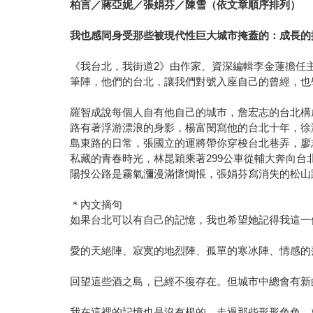
柏言／蔣亞妮／張娟芬／陳雪（依文章順序排列）
我也感同身受那些被現代性巨大城市掩蓋的：成長的
《我台北，我街道2》由作家、資深編輯李金蓮擔任
筆陣，他們的台北，讓我們對號入座自己的曾經，也
羅智成說每個人自有他自己的城市，詹宏志的台北構
路有著浮游漂浪的身影，楊富閔寫他的台北十年，徐
島東路的日常，張國立的運將帶你穿梭台北巷弄，廖
私藏的青春時光，林昆穎乘著299公車從輔大奔向
陽投公路是霧氣瀰漫滿懷惆悵，張娟芬寫消失的松山
＊內文摘句
如果台北可以有自己的記憶，我也希望她記得我這一
愛的天絕陣、寂寞的地烈陣、孤單的寒冰陣、情感的
回望這些酒之島，已經不復存在。但城市中總會有新
我在這裡的記憶也是沒有根的。走過那些形形色色，