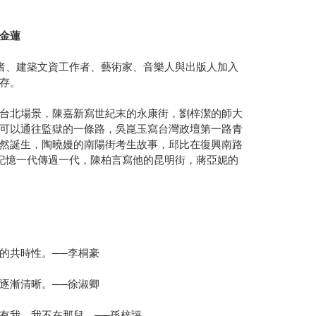
金蓮
者、建築文資工作者、藝術家、音樂人與出版人加入
存。
台北場景，陳嘉新寫世紀末的永康街，劉梓潔的師大
可以通往監獄的一條路，吳崑玉寫台灣政壇第一路青
然誕生，陶曉嫚的南陽街考生故事，邱比在復興南路
記憶一代傳過一代，陳柏言寫他的昆明街，蔣亞妮的
的共時性。──李桐豪
逐漸清晰。──徐淑卿
有我，我不在那兒。──孫梓評