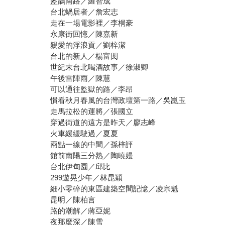
藍鵲南路／羅智成
台北蝸居者／詹宏志
走在一場電影裡／李桐豪
永康街回憶／陳嘉新
親愛的浮浪貢／劉梓潔
台北的新人／楊富閔
世紀末台北喝酒故事／徐淑卿
午後雷陣雨／陳慧
可以通往監獄的路／李昂
慣看秋月春風的台灣政壇第一路／吳崑玉
走馬拉松的運將／張國立
穿過街道的遠方是昨天／廖志峰
火車緩緩駛過／夏夏
兩點一線的中間／孫梓評
館前南陽三分熟／陶曉嫚
台北伊甸園／邱比
299遊晃少年／林昆穎
細小零碎的東區建築空間記憶／凌宗魁
昆明／陳柏言
路的潮解／蔣亞妮
夜那麼深／陳雪