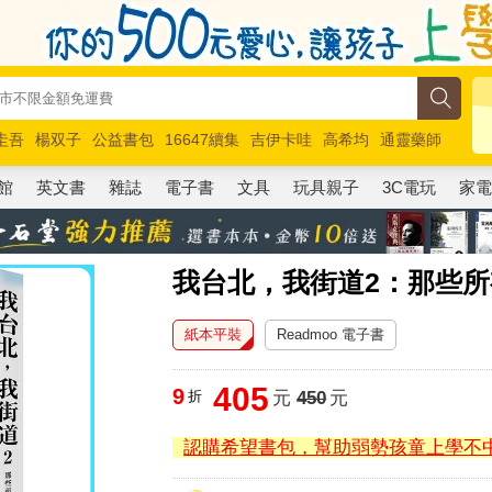
圭吾
楊双子
公益書包
16647續集
吉伊卡哇
高希均
通靈藥師
路邊攤新作
馬斯克
玩具總動員5
超慢跑
館
英文書
雜誌
電子書
文具
玩具親子
3C電玩
家
我台北，我街道2：那些
紙本平裝
Readmoo 電子書
405
9
折
元
450
元
認購希望書包，幫助弱勢孩童上學不