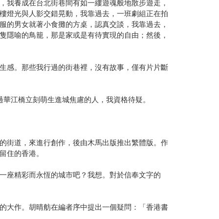
，我養成在台北街巷間有如一縷遊魂般地散步遊走，
樓燈光與人影交錯晃動，我靠過去，一班劇組正在拍
服的男女就著小食攤的方桌，認真交談，我靠過去，
隻隱喻的鳥籠，那是家或是有待實現的自由；然後，
生感。那些我行過的街巷裡，沒有故事，僅有片片斷
過華江橋立刻萌生進城焦慮的人，我資格待疑。
的街道，來進行創作，後由木馬出版推出繁體版。作
留住的香港。
一座精彩而永恆的城市吧？我想。對於信奉文字的
的大作。胡晴舫在編者序中提出一個疑問：「香港書