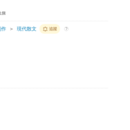
上限
創作
＞
現代散文
追蹤
?