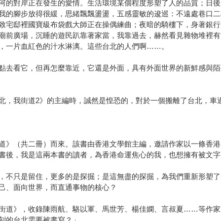
河的對岸正在發生的愛情。生活環境某個程度形塑了人的品質；日後
我的腳步放得很緩，思緒飄飄盪盪，五感靈敏的逡巡：不遠處巷口二
致宅邸裡國寶級布袋戲大師正在操偶練曲；夜暗的騎樓下，身著銀行
廟前廣場，沉睡的遊民趴靠著家當，我靠過去，赫然看見雜物堆裡有
，一片血紅色的汁水淋漓。這些台北的人們啊……。
點去看它，但再怎麼靠近，它還是外面，具有外面世界的新鮮感與陌
北，我街道2》的主編時，誠然是惶恐的，對於一個搬離了台北，車
道》（共二冊）而來。該書由香港文學館主編，邀請作家以一條香港
書後，我是這兩本書的讀者，為香港命運焦心的我，也想擁有被文字
，不只是留住，更多的是探掘；是這無盡的探掘，為我們重新形塑了
己、面向世界，而直通事物的核心？
街道》，收錄陳雨航、駱以軍、馬世芳、楊佳嫻、言叔夏……等作家
刻的台北需要被書寫？」