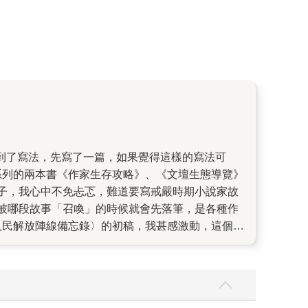
系列的兩本書《作家生存攻略》、《文壇生態導覽》
子，我心中不免忐忑，難道要寫戒嚴時期小說家故
被哪段故事「召喚」的時候就會先落筆，是各種作
人民解放陣線備忘錄〉的初稿，我甚感激動，這個從
不可靠的敘事者，他的證言似真似假，看似對祖國
後回望，當初這第一篇作品裡就領域展開，把一個
讀者還能相信什麼？但人的記憶就是這麼一回事，我
全不一樣，即使我們都生活在同一個時空裡。某些