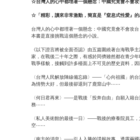
☆台灣人的心中都埋著一個懸念：中國究竟會不會攻
☆「精彩，讀來非常激動，簡直是『窒息式性愛』的
台灣人的心中都埋著一個懸念：中國究竟會不會攻台
本書是直接挑戰這個懸念的小說。
《以下證言將被全面否認》由五篇圍繞著台海戰爭主
家，在戰後二十年之際，有感於同儕雖然都在青少年
戰爭樣貌，接觸到許多檯面上不可見的歷史資料，因
〈台灣人民解放陣線備忘錄〉——「心向祖國」的台
為情勢大好，但最後卻退到了鹿窟山中⋯⋯
〈何日君再來〉——是戰後「投奔自由」自願入籍台
務⋯⋯
〈私人美術館的最後一日〉——戰後的療養院員工，
空⋯⋯
〈南方的消息〉——引人入勝的諜報故事，透露兩國