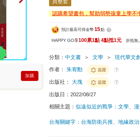
買整套
認購希望書包，幫助弱勢孩童上學不
15
預計最高可得金幣
點
?
100累1點 4點抵1元
HAPPY GO享
折抵無
分類：
中文書
＞
文學
＞
現代華文
作者：
朱宥勳
追蹤
?
加購
出版社：
大塊
追蹤
?
出版日：
2022/08/27
相關主題：
似遠似近的戰爭：文學、漫
台海關鍵字：台海防衛兵推、地緣政治、