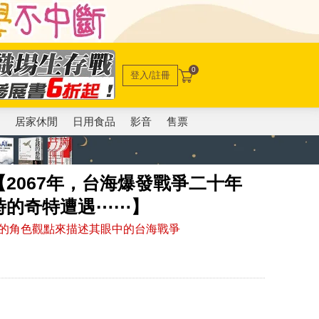
0
登入/註冊
電
居家休閒
日用食品
影音
售票
2067年，台海爆發戰爭二十年
時的奇特遭遇⋯⋯】
的角色觀點來描述其眼中的台海戰爭