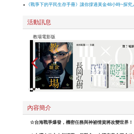
你無法相信的事情，卻有一批人是這麼相信的。他
《戰爭下的平民生存手冊》讓你撐過黃金48小時~探究
這麼多，心中只是充滿激動，這是一篇多麼有趣、
這個在台灣上空盤旋已久的集體潛意識。 在第一
活動訊息
討論了在王立第二戰研所粉絲頁上看到的文章，他
中」檔案匣裡。然後烏俄戰爭開打，我同時也陸續
教場電影版
像，就等於是沒有準備，沒有想像過的事情一旦發
書的影片。書裡以五篇小說五組見證者的觀點講述
烏牛欄，是過去曾發生過戰事的地方，過了許多年
也暗示了小說家的史觀，過去沒有處理好的，在未
視過往的作品，畢竟不管是過去還是未來，都是我
內容簡介
☆台海戰爭爆發，機密任務與神祕情資將改變世界！