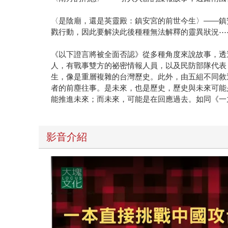
〈是陰廟，還是英靈殿：鎮安宮的前世今生〉——鎮
戮行動，因此要解決此後種種無法解釋的靈異狀況⋯
《以下證言將被全面否認》從多種角度來說故事，透
人，有戰事雙方的祕密情報人員，以及民防部隊代表
生，像是重層複雜的台灣歷史。此外，由五組不同敘
者的前塵往事。是未來，也是歷史，歷史與未來可能
能推進未來；而未來，可能是在回應過去。如同《一
影音介紹