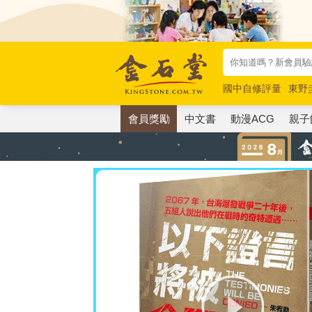
國中自修評量
東野
唯紅花綻放
奧德賽
會員獎勵
中文書
動漫ACG
親子