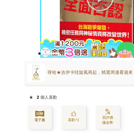
呀哈★吉伊卡哇旋風再起，精選周邊看過來
★
2
個人喜歡
寫評價
電子書
喜歡+1
賺金幣