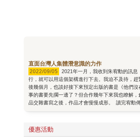
直面台灣人集體潛意識的力作
2022/09/05
2021年一月，我收到朱宥勳的訊息，同時傳了一篇小說來。他說講了很久的台海戰爭小說，終於找到了寫法，先寫了一篇，如果覺得這樣的寫法可
行，就可以用這個架構進行下去。我迫不及待，趕
後幾個月，也談好接下來預定出版的書是《他們沒
事的書要先擱一邊了？但合作幾年下來我也瞭解，
品交雜書寫之後，作品才會慢慢成形。 讀完宥勳
奇特的角度（一群「心向祖國」的在台灣內部的第
真誠的信仰，也可能是如同故事裡不可信賴的軍事
近未來的台海戰爭局勢勾勒出來，而且很清楚地告
優惠活動
們現在面臨的資訊狀況，也是這麼一回事。就像前