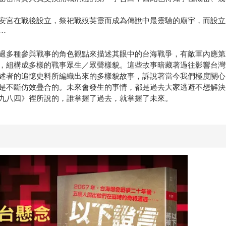
安宮在戰後設立，祭祀戰歿英靈而成為傳說中最靈驗的廟宇，而設立
⋯
過多種參與戰事的角色觀點來描述其眼中的台海戰爭，有敵軍內應第
，組構成多樣的戰事眾生／眾聲樣貌。這些故事暗藏著過往影響台灣
述者的追憶史料所編織出來的多樣貌故事，訴說著當今我們極度關心
是不斷仿效疊合的。未來會發生的事情，都是過去大家逃避不想解決
九八四》裡所說的，誰掌握了過去，就掌握了未來。