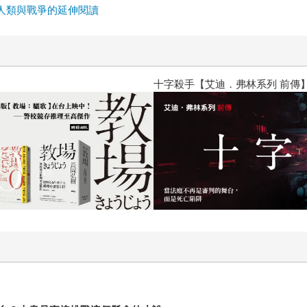
們的世界是這樣構成，無法輕易地說他們記得的不算數。 當然
人類與戰爭的延伸閱讀
多麼生動、多麼具有創作企圖的作品，直接挑戰了台灣人懸在心
篇小說誕生的當下，我們還不知道的許多事，後來發生了。稱自
推薦我去找版主出書，最後出版了《阿共打來怎麼辦》。這兩本
一篇一篇收到宥勳的稿件，不只是有戰爭在遠方，也有戰爭在我
十字殺手【艾迪．弗林系列 前傳
生，是最讓人措手不及的。 在《以下證言將被全面否認》最後
了他們各自經歷的2047年台海戰爭，而故事裡幾個事件發生的
之後，像輪迴一般，新的事端又在此發生。過往的問題沒有好好
來一定會有事件讓人不得不去面對。《以下證言將被全面否認》
們這塊土地上的人得好好面對的現實。