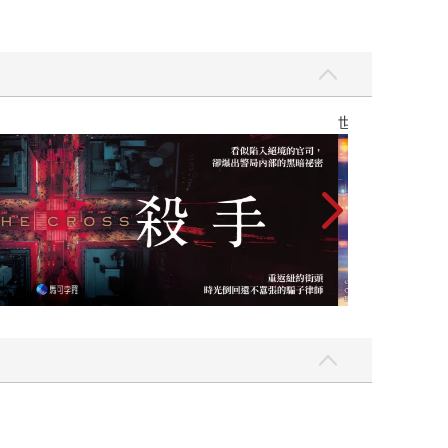
，在將近兩年前閱讀第一篇初稿的當下，我還沒有想
頭但又不敢多加討論的懸念，小說家以作品來回應
己算軍武宅的宥勳，除了創作自己的小說外，我們也
書的稿件有一段時間是同時存在我電腦的「處理
們想像的未來裡。這種想像很重要，如果都沒想
】
世界上最透明的
校稿階段，我們和宥勳去了一趟鹿窟，拍一支介紹新
地點：石碇鹿窟、馬祖、台東泰源、泰國清萊、埔里
清理，又產生了新的紛爭，新愁舊怨重層累積。這
不只是一本設定在近未來的小說，同時也是重新檢