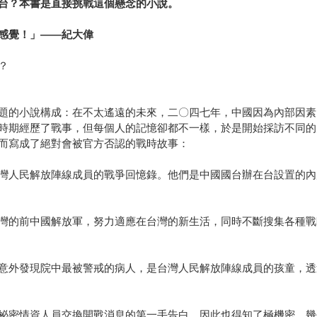
台？本書是直接挑戰這個懸念的小說。
感覺！」——紀大偉
？
題的小說構成：在不太遙遠的未來，二〇四七年，中國因為內部因素
時期經歷了戰事，但每個人的記憶卻都不一樣，於是開始採訪不同的
而寫成了絕對會被官方否認的戰時故事：
灣人民解放陣線成員的戰爭回憶錄。他們是中國國台辦在台設置的內
灣的前中國解放軍，努力適應在台灣的新生活，同時不斷搜集各種戰
意外發現院中最被警戒的病人，是台灣人民解放陣線成員的孩童，透
祕密情資人員交換開戰消息的第一手告白，因此也得知了極機密、幾