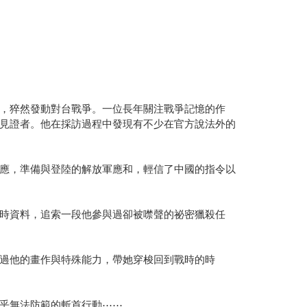
，猝然發動對台戰爭。一位長年關注戰爭記憶的作
見證者。他在採訪過程中發現有不少在官方說法外的
應，準備與登陸的解放軍應和，輕信了中國的指令以
時資料，追索一段他參與過卻被噤聲的祕密獵殺任
過他的畫作與特殊能力，帶她穿梭回到戰時的時
乎無法防範的斬首行動⋯⋯