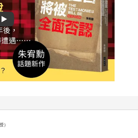
Play video
授）