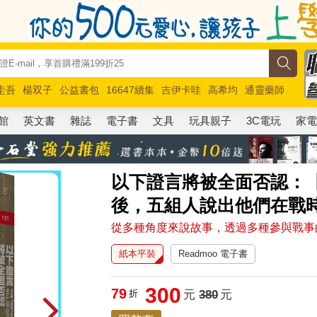
圭吾
楊双子
公益書包
16647續集
吉伊卡哇
高希均
通靈藥師
路邊攤新作
馬斯克
玩具總動員5
超慢跑
館
英文書
雜誌
電子書
文具
玩具親子
3C電玩
家
以下證言將被全面否認：【
後，五組人說出他們在戰
從多種角度來說故事，透過多種參與戰事
紙本平裝
Readmoo 電子書
300
79
折
元
380
元