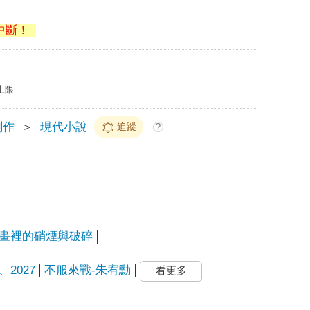
中斷！
上限
創作
＞
現代小說
追蹤
?
畫裡的硝煙與破碎
2027
不服來戰-朱宥勳
看更多