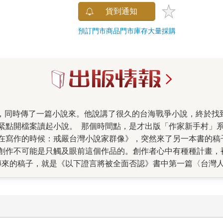
貨到通知
預訂門市商品
門市庫存
大量採購
緊點開檔案讀起小說。 那個時間點，是才出版「作家新手村」
在寫作的時候：戒嚴台灣小說家群像》，突然來了另一本書的稿
創作不可能是只觸及眼前這個作品的。創作者心中有種種計畫，
傳來的稿子，就是《以下證言將被全面否認》書中第一篇〈台灣
五縱隊）拋擲出來的視界，讓我想起了納博科夫《蘿莉塔》那個
情報般是被蒙蔽的產物。在快兩年之後整本書所有故事都讀過之
訴讀者：這些寫下來的不能全部相信。 如果這些不能相信，那
陣子我跟朋友聚會時對時事看法的辯論，發現雙方接收的資訊完