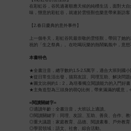
在彩虹谷，谷民過著順應天候的純樸生活，面對大自
味，愜意的彩虹谷，就連於雲怪獸也樂意帶來新訪客
【2.春日慶典的意外事件】
上一個冬天，彩虹谷民最崇敬的雲怪獸，帶回了她的
祝的「生之祭典」。在吃喝玩樂的熱鬧氣氛中，意想
本書特色
★全書注音，總字數約1.5-2.5萬字，適合大班到國
★從日常生活出發，描寫友誼、同理互助、解決問題
★圖文比例約1：2，為培養獨立閱讀能力的入門好書
★主角造型為三頭身的萌Q比例，帶來滿滿的暖意，
=閱讀關鍵字=
◎適讀年齡：全書注音，大班以上適讀。
◎閱讀關鍵字：同理、友誼、互助、善良、合作、教
◎重大議題：家庭教育、品德、閱讀素養、戶外教育
◎學習領域：語文、社會、綜合活動。