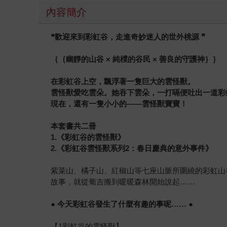
內容簡介
❝
歡迎來到彩虹谷，走進奇妙迷人的世外桃源
❞
｛｛幽靜的山谷 × 純樸的谷民 × 善良的守護神｝｝
在彩虹谷上空，飄浮著一隻巨大的雲怪獸。
雲怪獸愛吃雲朵。她吞下雲朵，一打嗝便吐出一道彩
現在，還有一隻小小的
——
雲怪獸寶寶！
本套書共二冊
1.
《彩虹谷的雲怪獸》
2.
《彩虹谷雲怪獸系列2：春日慶典的意外事件》
紫菜山、橘子山、紅椒山等七座山脈所圍繞的彩虹山
故事，就從葡吉搬到暖暖森林開始說起……
●
今天彩虹谷發生了什麼有趣的事呢……
●
【1彩虹谷的雲怪獸】