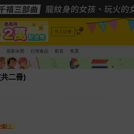
0
登入/註冊
電
居家休閒
日用食品
影音
售票
(共二冊)
中斷！