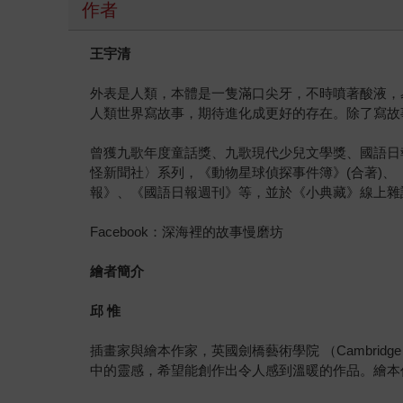
作者
王宇清
外表是人類，本體是一隻滿口尖牙，不時噴著酸液，
人類世界寫故事，期待進化成更好的存在。除了寫故
曾獲九歌年度童話獎、九歌現代少兒文學獎、國語日
怪新聞社〉系列，《動物星球偵探事件簿》(合著)
報》、《國語日報週刊》等，並於《小典藏》線上雜
Facebook：深海裡的故事慢磨坊
繪者簡介
邱 惟
插畫家與繪本作家，英國劍橋藝術學院 （Cambridg
中的靈感，希望能創作出令人感到溫暖的作品。繪本作品《