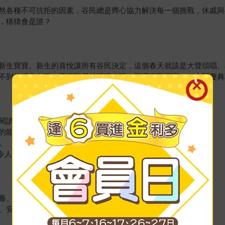
然各種不可抗拒的因素，谷民總是齊心協力解決每一個挑戰，休戚與
，猜猜會是誰？
新生寶寶。新生的喜悅讓所有谷民決定，這個春天就該是大聲頌唱、
不到的插曲出現：雲怪獸居然呼呼大睡，而雲怪獸寶寶——大鬧慶典
小閱讀。
的能力，以及對大自然的崇敬等生命教育議題。
。
令人愛不釋手。
養、親情。
、安全。