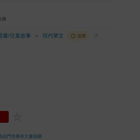
上限
梁書/兒童故事
＞
現代華文
追蹤
?
商品
門市庫存
大量採購