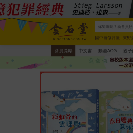
國中自修評量
東野
唯紅花綻放
奧德賽
會員獎勵
中文書
動漫ACG
親子