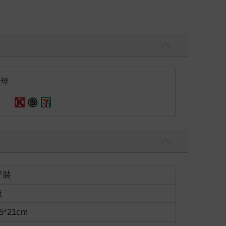
全球
平裝
級
5*21cm