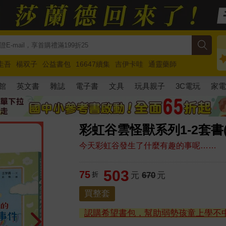
圭吾
楊双子
公益書包
16647續集
吉伊卡哇
通靈藥師
路邊攤新作
馬斯克
玩具總動員5
超慢跑
館
英文書
雜誌
電子書
文具
玩具親子
3C電玩
家
彩虹谷雲怪獸系列1-2套書
今天彩虹谷發生了什麼有趣的事呢……
503
75
折
元
670
元
買整套
認購希望書包，幫助弱勢孩童上學不