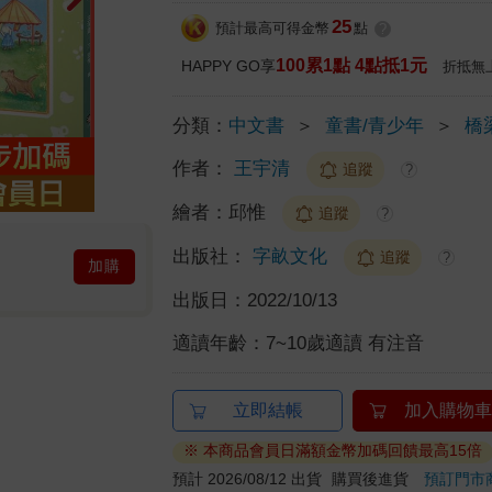
25
預計最高可得金幣
點
?
100累1點 4點抵1元
HAPPY GO享
折抵無
分類：
中文書
＞
童書/青少年
＞
橋
作者：
王宇清
追蹤
?
繪者：
邱惟
追蹤
?
出版社：
字畝文化
追蹤
?
加購
出版日：
2022/10/13
適讀年齡：
7~10歲適讀 有注音
立即結帳
加入購物車
※ 本商品會員日滿額金幣加碼回饋最高15倍
預計 2026/08/12 出貨
購買後進貨
預訂門市