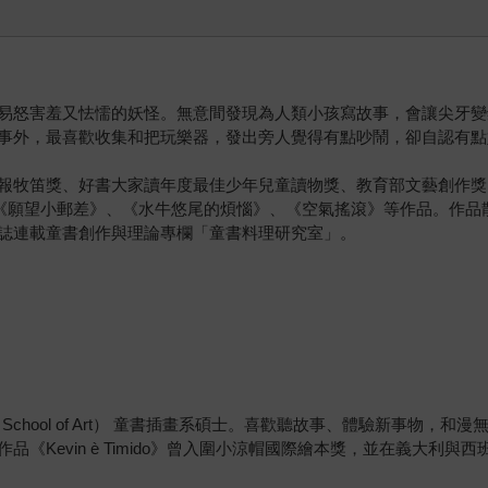
易怒害羞又怯懦的妖怪。無意間發現為人類小孩寫故事，會讓尖牙變
事外，最喜歡收集和把玩樂器，發出旁人覺得有點吵鬧，卻自認有點
報牧笛獎、好書大家讀年度最佳少年兒童讀物獎、教育部文藝創作獎
、《願望小郵差》、《水牛悠尾的煩惱》、《空氣搖滾》等作品。作
誌連載童書創作與理論專欄「童書料理研究室」。
e School of Art） 童書插畫系碩士。喜歡聽故事、體驗新事
Kevin è Timido》曾入圍小涼帽國際繪本獎，並在義大利與西