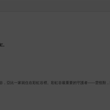
虹。
谷，亞比一家就住在彩虹谷裡。彩虹谷最重要的守護者——雲怪獸，