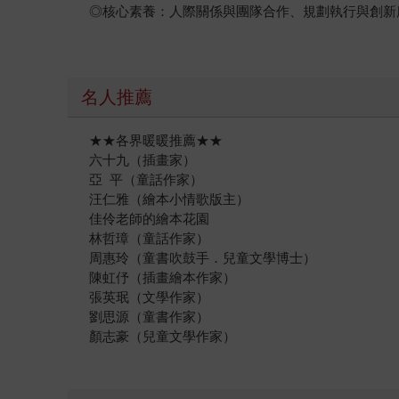
◎核心素養：人際關係與團隊合作、規劃執行與創新
名人推薦
★★各界暖暖推薦★★
六十九（插畫家）
亞 平（童話作家）
汪仁雅（繪本小情歌版主）
佳伶老師的繪本花園
林哲璋（童話作家）
周惠玲（童書吹鼓手．兒童文學博士）
陳虹伃（插畫繪本作家）
張英珉（文學作家）
劉思源（童書作家）
顏志豪（兒童文學作家）