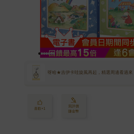
呀哈★吉伊卡哇旋風再起，精選周邊看過來
寫評價
喜歡+1
賺金幣