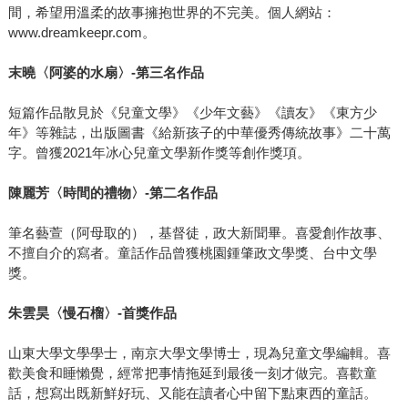
間，希望用溫柔的故事擁抱世界的不完美。個人網站：
www.dreamkeepr.com。
末曉〈阿婆的水扇〉-第三名作品
短篇作品散見於《兒童文學》《少年文藝》《讀友》《東方少
年》等雜誌，出版圖書《給新孩子的中華優秀傳統故事》二十萬
字。曾獲2021年冰心兒童文學新作獎等創作獎項。
陳麗芳〈時間的禮物〉-第二名作品
筆名藝萱（阿母取的），基督徒，政大新聞畢。喜愛創作故事、
不擅自介的寫者。童話作品曾獲桃園鍾肇政文學獎、台中文學
獎。
朱雲昊〈慢石榴〉-首獎作品
山東大學文學學士，南京大學文學博士，現為兒童文學編輯。喜
歡美食和睡懶覺，經常把事情拖延到最後一刻才做完。喜歡童
話，想寫出既新鮮好玩、又能在讀者心中留下點東西的童話。