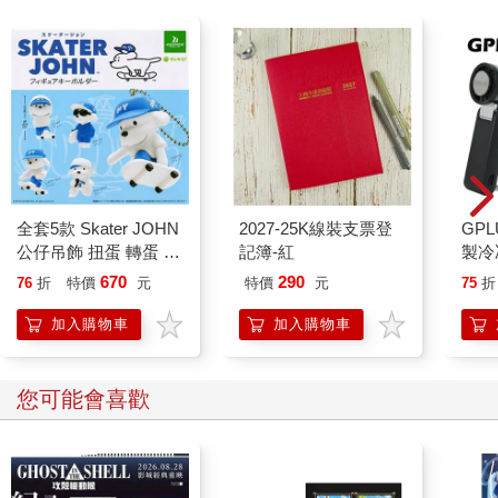
全套5款 Skater JOHN
2027-25K線裝支票登
GPL
公仔吊飾 扭蛋 轉蛋 模
記簿-紅
製冷
型 吊飾 包包吊飾 滑板
670
290
76
折
特價
元
特價
元
75
折
小狗 狗狗
BUSHIROAD
加入購物車
加入購物車
您可能會喜歡