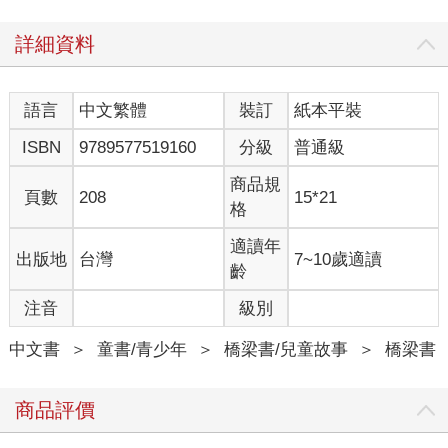
詳細資料
語言
中文繁體
裝訂
紙本平裝
ISBN
9789577519160
分級
普通級
商品規
頁數
208
15*21
格
適讀年
出版地
台灣
7~10歲適讀
齡
注音
級別
中文書
＞
童書/青少年
＞
橋梁書/兒童故事
＞
橋梁書
商品評價