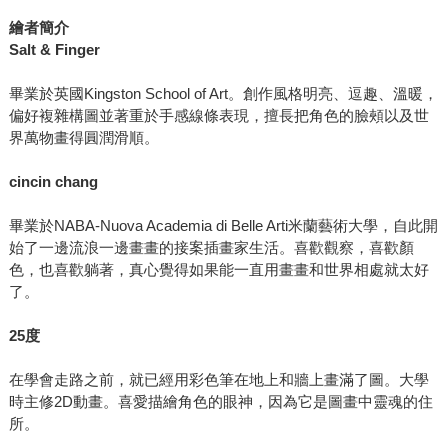
繪者簡介
Salt & Finger
畢業於英國Kingston School of Art。創作風格明亮、逗趣、溫暖，
偏好複雜構圖並著重於手感線條表現，擅長把角色的臉頰以及世
界萬物畫得圓潤滑順。
cincin chang
畢業於NABA-Nuova Academia di Belle Arti米蘭藝術大學，自此開
始了一邊流浪一邊畫畫的接案插畫家生活。喜歡觀察，喜歡顏
色，也喜歡躺著，真心覺得如果能一直用畫畫和世界相處就太好
了。
25度
在學會走路之前，就已經用彩色筆在地上和牆上畫滿了圖。大學
時主修2D動畫。喜愛描繪角色的眼神，因為它是圖畫中靈魂的住
所。