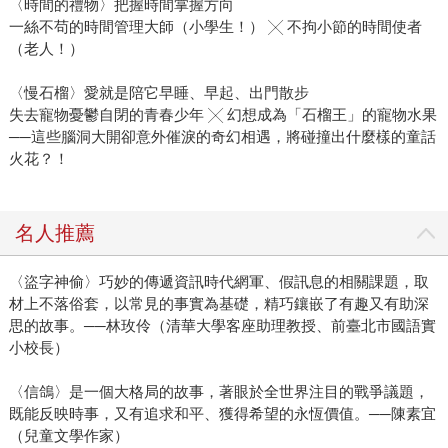
〈時間的禮物〉把握時間掌握方向
一絲不苟的時間管理大師（小學生！） ╳ 不拘小節的時間使者
（老人！）
〈慢石榴〉愛就是陪它早睡、早起、出門散步
失去寵物憂鬱自閉的青春少年 ╳ 幻想成為「石榴王」的寵物水果
──這些腦洞大開卻意外催淚的奇幻相遇，將碰撞出什麼樣的童話
火花？！
名人推薦
〈盜字神偷〉巧妙的傳遞資訊時代網軍、假訊息的相關課題，取
材上不落俗套，以常見的事實為基礎，精巧鑲嵌了有趣又有助深
思的故事。──林玫伶（清華大學客座助理教授、前臺北市國語實
小校長）
〈信鴿〉是一個大格局的故事，著眼於全世界注目的戰爭議題，
既能反映時事，又有追求和平、獲得希望的永恆價值。──陳素宜
（兒童文學作家）