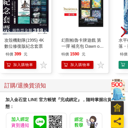
攻殼機動隊(1995) 4K
幻獸帕魯卡牌遊戲 第
水平
數位修復版紀念套票
一彈 補充包 Dawn of
落・
Palpagos（日文版一
399
1590
特價
元
特價
元
特價
盒）
加入購物車
加入購物車
訂購/退換貨須知
加入金石堂 LINE 官方帳號『完成綁定』，隨時掌握出貨動
會
態：
員