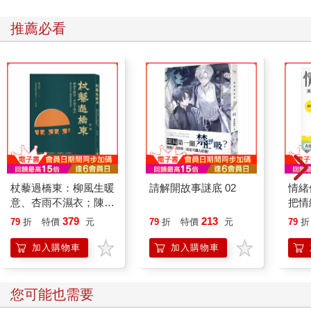
推薦必看
杖藜過橋東：柳風生暖
請解開故事謎底 02
情緒
意、杏雨不濕衣；陳亮
把情
恭談以心轉境的適齡漫
誰都
379
213
79
折
特價
元
79
折
特價
元
79
折
想
加入購物車
加入購物車
您可能也需要