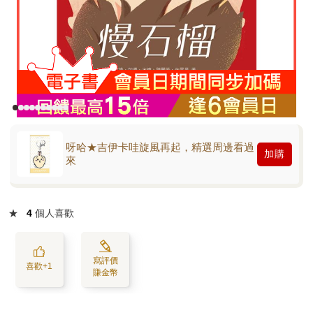
呀哈★吉伊卡哇旋風再起，精選周邊看過
加購
來
★
4
個人喜歡
寫評價
喜歡+1
賺金幣