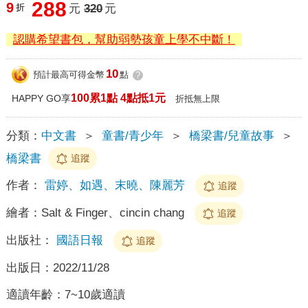
288
9
折
元
320
元
認購希望書包，幫助弱勢孩童上學不中斷！
10
預計最高可得金幣
點
?
100累1點 4點抵1元
HAPPY GO享
折抵無上限
分類：
中文書
＞
童書/青少年
＞
橋梁書/兒童故事
＞
橋梁書
追蹤
作者：
雷婷、如遇、末曉、陳麗芳
追蹤
繪者：
Salt & Finger、cincin chang
追蹤
出版社：
國語日報
追蹤
出版日：
2022/11/28
適讀年齡：
7~10歲適讀