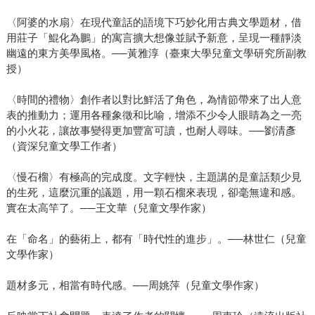
〈阿婆的水扇〉在現代童話的語境下巧妙化用古典文學題材，借
用莊子「鯤化為鵬」的寓言擴大想像並賦予新意，呈現一種靜淡
幽遠的東方美學風格。──黃雅淳（臺東大學兒童文學研究所副教
授）
〈時間的禮物〉創作者以對比鮮活了角色，為情節帶來了出人意
表的推動力；運用各種象徵和比喻，增添不少令人眼睛為之一亮
的小火花，讓故事變得更加豐富可讀，也耐人尋味。──劉清彥
（資深兒童文學工作者）
〈慢石榴〉有極高的完成度。文字輕快，主題講的是童話類少見
的生死，這麼沉重的議題，用一顆石榴來表現，卻毫無違和感。
實在太高竿了。──王文華（兒童文學作家）
在「命名」的藝術上，都有「時代性的進步」。──林世仁（兒童
文學作家）
題材多元，相當有時代感。──周姚萍（兒童文學作家）