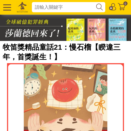
0
牧笛獎精品童話21：慢石榴【睽違三
年，首獎誕生！】