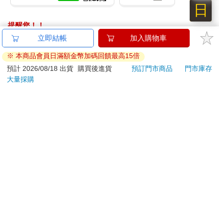
日
提醒您！！
金石堂及銀行均不會請您操作ATM! 如接獲電話要求您前往
ATM提款機，請不要聽從指示，以免受騙上當！
退換貨須知：
**提醒您，鑑賞期不等於試用期，退回商品須為全新狀態**
依據「消費者保護法」第19條及行政院消費者保護處公告之
「通訊交易解除權合理例外情事適用準則」，以下商品購買
後，除商品本身有瑕疵外，將不提供7天的猶豫期：
易於腐敗、保存期限較短或解約時即將逾期。（如：生
鮮食品）
依消費者要求所為之客製化給付。（客製化商品）
報紙、期刊或雜誌。（含MOOK、外文雜誌）
經消費者拆封之影音商品或電腦軟體。
非以有形媒介提供之數位內容或一經提供即為完成之線
上服務，經消費者事先同意始提供。（如：電子書、電
子雜誌、下載版軟體、虛擬商品…等）