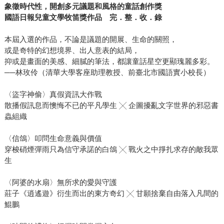
象徵時代性，開創多元議題和風格的童話創作獎
國語日報兒童文學牧笛獎作品 完．整．收．錄
本屆入選的作品，不論是議題的開展、生命的關照，
或是奇特的幻想境界、出人意表的結局，
抑或是畫面的美感、細膩的筆法，都讓童話星空更顯瑰麗多彩。
──林玫伶（清華大學客座助理教授、前臺北市國語實小校長）
〈盜字神偷〉真假資訊大作戰
散播假訊息而懊悔不已的平凡學生 ╳ 企圖擾亂文字世界的邪惡書
蟲組織
〈信鴿〉叩問生命意義與價值
穿梭硝煙彈雨只為信守承諾的白鴿 ╳ 戰火之中掙扎求存的敵我眾
生
〈阿婆的水扇〉無所求的愛與守護
莊子《逍遙遊》衍生而出的東方奇幻 ╳ 甘願捨棄自由落入凡間的
鯤鵬