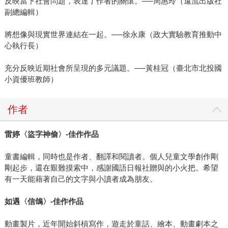
反映當下社會問題，表達了作者的關懷。──周惠玲（遠流出版社
副總編輯）
將想像與現實世界連結在一起。──徐永康（政大實驗教育推動中
心執行長）
充分反映近期社會所呈現的多元議題。──黃桂冠（臺北市北投國
小資優班教師）
作者
雷婷〈盜字神偷〉-佳作作品
童書編輯，同時也是作者、翻譯和閱讀者。個人兒童文學創作剛
剛起步，還在艱難摸索中，感謝國語日報社贈與的小火把。希望
有一天能藉著自己的文字與小讀者成為朋友。
如遇〈信鴿〉-佳作作品
動畫製片，近年開始斜槓寫作，遊走於童話、繪本、動畫劇本之