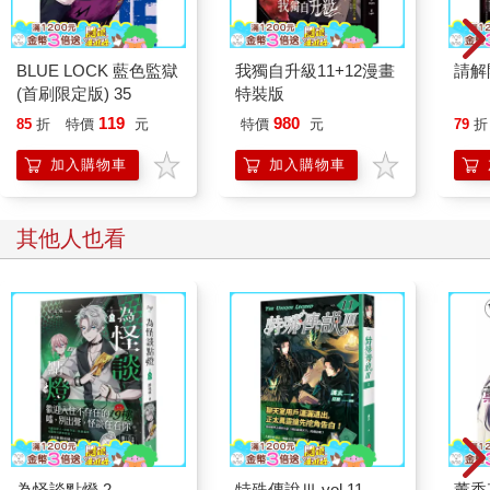
BLUE LOCK 藍色監獄
我獨自升級11+12漫畫
請解
(首刷限定版) 35
特裝版
119
980
85
折
特價
元
特價
元
79
折
加入購物車
加入購物車
其他人也看
為怪談點燈 2
特殊傳說Ⅲ vol.11
薰香