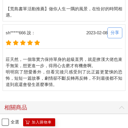
八分鐘前，封蕭生進入了這一關的支線關卡，被鎖在屋外，與眾
【荒島書單活動推薦】做你人生一隅的風景，在恰好的時間相
人隔絕。
其他玩家都以為被孤立的封蕭生凶多吉少，沒想到，封蕭生一離
開，他們之中一名駝背、看似不起眼的玩家突然露出真面目，大
開殺戒！
分享
sh*****666 說：
2023-02-08
原來他是偽裝成人，隱藏在他們之中的怪物殺人魔。
所有人倉皇逃到地下室，直到殺人魔找到他們。
莊天然原本還擔心封蕭生的情況，然而對方八分鐘後就回來了，
難道他其實沒有進入關卡，只是躲在屋外，等殺人魔露出真身再
莊天然，一個靠實力保持單身的超級直男，就是撩漢大佬也束
伺機而動？
手無策，想更進一步，得用心去磨才有機會啊。
封蕭生說：「解完就回來了。」
明明寫了戀愛番外，但看完後只感受到了比正篇更驚悚的恐
莊天然一頓，「不是才過八分鐘？」他忍不住低頭看錶，想著自
怖，短短一篇故事，劇情卻不斷反轉再反轉，不到最後都不知
己是不是記錯了時間。
封蕭生眨了眨眼，一臉無辜地點頭。
莊天然：「⋯⋯」明白了。
封蕭生撫著莊天然的臉，「剛才真是差一點。」
莊天然以為他還在遺憾自己被割斷的頭髮，鄭重地說：「要不是
相關商品
你，我可能已經出事，你是從哪裡找出電鋸的？」
封蕭生搖頭，「我說的差一點，不是指這件事。」
全選
加入購物車
莊天然困惑，「什麼？」