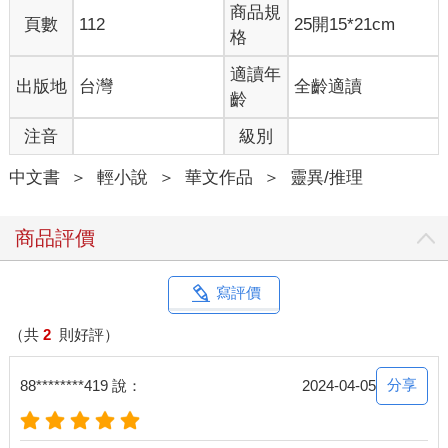
眾人再次尖叫逃離，不過莊天然沒有跑，他拿起了另一支滅火
商品規
頁數
112
25開15*21cm
器，咬緊牙關，呈現備戰狀態，儘管知道毫無用處。
格
在怪物面前，人類的攻擊根本不痛不癢。
但他不能躲，因為他知道自己一躲，殺人魔就會去攻擊其他老弱
適讀年
出版地
台灣
全齡適讀
婦孺。
齡
「鏗！」舉起的滅火器勉強擋下一擊，電鋸因磨擦鋼板發出尖銳
注音
級別
的噪音，很快地滅火器爆裂開來，乾粉炸開，莊天然忍不住低頭
猛咳，就在這時，殺人魔的笑容已近在咫尺⋯⋯
中文書
＞
輕小說
＞
華文作品
＞
靈異/推理
忽然，耳邊傳來另一道劇烈的電鋸聲，殺人魔的笑容瞬間定格，
「喀咚！」怪物頭顱落地，手裡的電鋸也掉落在地，身體抽搐幾
下，再也了無聲息。
商品評價
莊天然眼睜睜看著額前的髮絲掉下幾許，剛才只差一點，他的臉
就要被鋸成兩半。
莊天然差點軟了膝蓋，怔怔地看著封蕭生放下電鋸，朝他走來。
寫評價
從屋外回來的封蕭生衣衫濕透，卻不見狼狽，舉止從容優雅，潮
濕的上衣僅是襯托他修長緊緻的身段。
（共
2
則好評）
封蕭生舉步靠近，近得彷彿只聽得見彼此的呼吸，他撥開莊天然
被割斷的劉海，秀麗的眼眸透著惋惜，嘆道：「晚了。」
分享
88********419 說：
2024-04-05
莊天然看向封蕭生時的眼神，猶如剛才人們看著英雄現身，有著
一閃即逝的放鬆與感激，「你不是剛才進入關卡了？怎麼回來
的？」