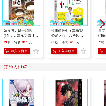
如果歷史是一群喵
腎臟求救中：真希望
日花
(15)：大清風雲篇【萌
40歲之前洪永祥醫師
詞彙
貓漫畫學歷史】
就告訴我這些事
387
379
79
折
特價
元
79
折
特價
元
79
折
加入購物車
加入購物車
其他人也買