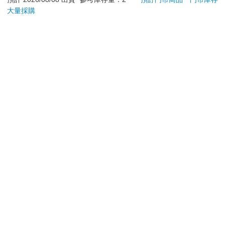
大量採購
加入購物車
加入購物車
您可能會喜歡
希臘羅馬神話漫畫
PHILIPS 飛利浦 有線
【電
36：高盧入侵
鍵盤滑鼠組 SPT6254
3─
現自
316
379
79
折
特價
元
特價
元
特價
499
加入購物車
加入購物車