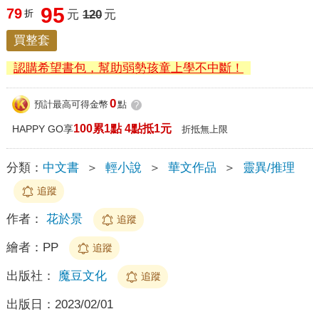
95
79
折
元
120
元
買整套
認購希望書包，幫助弱勢孩童上學不中斷！
0
預計最高可得金幣
點
?
100累1點 4點抵1元
HAPPY GO享
折抵無上限
分類：
中文書
＞
輕小說
＞
華文作品
＞
靈異/推理
追蹤
作者：
花於景
追蹤
繪者：
PP
追蹤
出版社：
魔豆文化
追蹤
出版日：
2023/02/01