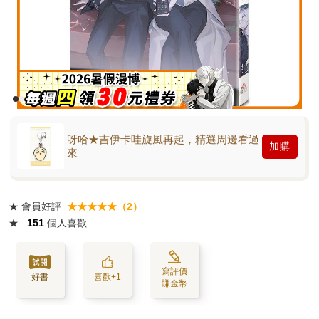
呀哈★吉伊卡哇旋風再起，精選周邊看過
加購
來
★
會員好評
★★★★★（2）
★
151
個人喜歡
寫評價
好書
喜歡+1
賺金幣