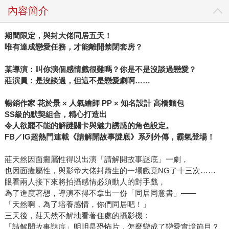
內容簡介
期間限定，與封大佬同居五天！
唯有達成戀愛任務，才能離開禁閉套房？
某導演：叫你演個感情戲很難嗎？你是不是沒談過戀愛？
莊演員：是沒談過，但這不是戀愛劇啊……
暢銷作家 花於景 × 人氣繪師 PP × 知名設計 高橋麵包
SS級的默契組合，精心打造出
令人欲罷不能的解謎關卡與魅力誘惑的角色設定。
FB／IG超熱門連載《請解開故事謎底》系列外傳，霸氣登場！
莊天然因面癱屬性得以出演「請解開故事謎底」一劇，
也因面癱屬性，與影帝大佬封蕭生的一場戲竟NG了十三次……
眼看兩人接下來將拍攝感情必須動人的對手戲，
為了進度著想，導演不得不拿出一份「同居同意書」——
「天然啊，為了培養感情，你們同居吧！」
三天後，莊天然不解地看著住處的攝影機：
「請解開故事謎底」明明是恐怖片，怎麼變成了戀愛實境節目？