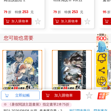
253
253
79
折
特價
元
79
折
特價
元
95
折
加入購物車
加入購物車
您可能也需要
露露修女與惡魔ＡＵ②
流雲圖經
別叫
立即結帳
加入購物車
※ 《暑假閱讀主題書展》指定書單2本75折
350
300
特價
元
特價
元
特價
預計 2026/08/08 出貨
參考庫存量：2
預訂門市商品
門市庫存