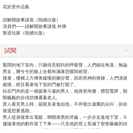
花於景作品集
請解開故事謎底（陸續出版）
演員們——請解開故事謎底 外傳
叛逆玩家（陸續出版）
試閱
緊閉的地下室內，只聽得見顫抖的呼吸聲，人們縮在角落，無論
男女，髒兮兮的臉上全都布滿著恐懼與絕望。
接著，樓梯上方傳來緩慢的腳步聲，宛若死神的喪鐘，人們涕淚
縱橫，瞠目看著地下室的門被打開了。
站在門外的是一個披著斗篷的男人，他身形佝僂，體型寬胖，顫
顫巍巍的步伐彷彿遲暮老人。
眾人看見男人時，卻跟見著鬼似地，不停發出淒厲的尖叫，拚命
後退想要逃跑。
男人從身後拿出電鋸，咧開漆黑的牙齒，一步步走進地下室，斗
篷隨著他的動作落了下來——只見他的背上長滿了密密麻麻的頭
顱，有老有少，無數張慘白的臉上滿是死前的驚恐。