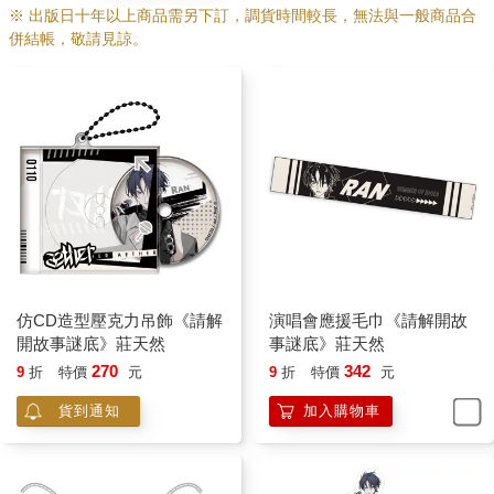
「剛才看見你被電鋸指著——差一點就要告訴你，我就是你在找
※ 出版日十年以上商品需另下訂，調貨時間較長，無法與一般商品合
的人。」封蕭生若無其事地笑，眼底卻有光，和一些難以道明的
併結帳，敬請見諒。
思緒。
令人震驚無比的真相，從他嘴裡吐出彷彿雲淡風輕。
莊天然緩緩地轉頭，面無表情——
「卡！卡卡卡！停！重來！」
導演發出怒吼。
攝影棚的工作人員們原本都沉浸在演出中，聽著封蕭生的自白，
心臟被吊到嗓子眼，直到莊天然一張面無表情的臉讓他們瞬間出
戲。
導演氣急敗壞，「天然啊！你到底是怎麼回事？前面演得多好，
動作戲真的沒話說，比替身還專業，但怎麼搞的？每次一到感情
戲就死人臉，不知道的還以為你才是冰棍！你當我們現在是在拍
仿CD造型壓克力吊飾《請解
演唱會應援毛巾《請解開故
人鬼殊途？」
開故事謎底》莊天然
事謎底》莊天然
莊天然一臉茫然，像是不明白發生了什麼事。
270
342
9
折
特價
元
9
折
特價
元
導演吼道：「叫你演個感情很難嗎？你是不是沒談過戀愛？」
莊天然更加困惑。是沒談過，但這不是戀愛劇啊。
貨到通知
加入購物車
更多精彩內容請見《請解開故事謎底 外傳》