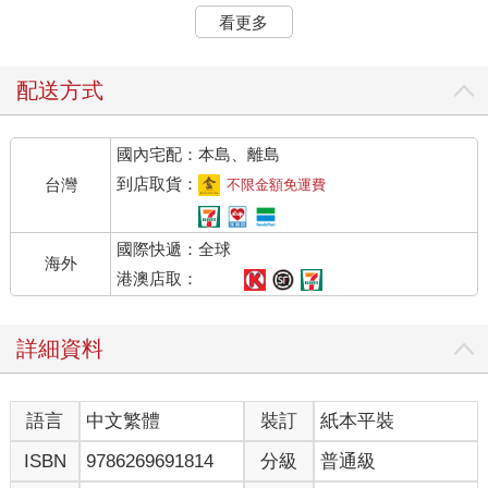
他並不是駝背，而是那些被他殺死的人，都長在他的背上。
看更多
他不是人，而是一個怪物殺人魔。
尖銳刺耳的電鋸聲驟然響起，殺人魔朝躲在角落的人們撲了過
來！
配送方式
眾人驚慌失措地吼叫，這時，一個身影突然擋在他們面前，是個
身穿警服的青年。
國內宅配：本島、離島
他們隱約記得，這名青年叫莊天然。
莊天然拿著地下室裡唯一能夠作為阻擋用具的滅火器朝殺人魔臉
到店取貨：
台灣
不限金額免運費
上一噴，頓時白霧瀰漫。然而卻沒能阻止殺人魔的行動。
「嘻嘻嘻！」殺人魔笑容滿面，視線的遮蔽絲毫不影響他殺人，
國際快遞：全球
他繼續往前俯衝，沒想到，忽然一個紅色鋼瓶破開白霧迎面砸
海外
來，他被正面擊中，瞬間被打倒在地。
港澳店取：
原來，青年的目的並不是要阻止殺人魔前進，而是想趁著視線不
清之際，用滅火器擊倒殺人魔！
詳細資料
眾人總算鬆了口氣，頓時泣不成聲，一面互相擁抱，一面感謝莊
天然。
但，地上的殺人魔卻動了。
語言
中文繁體
裝訂
紙本平裝
他的臉被砸碎半邊，只剩下右邊的骨頭，其餘血肉模糊，他再次
咧開嘴，僅牽動右邊的嘴角，看起來詭異非常，「嘻嘻嘻⋯⋯」
ISBN
9786269691814
分級
普通級
他絲毫不受影響地站起身，拿起電鋸朝眾人撲來！