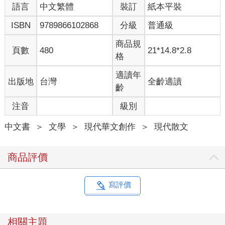
語言
中文繁體
裝訂
紙本平裝
ISBN
9789866102868
分級
普通級
商品規
頁數
480
21*14.8*2.8
格
適讀年
出版地
台灣
全齡適讀
齡
注音
級別
中文書
＞
文學
＞
現代華文創作
＞
現代散文
商品評價
寫評價
相關主題