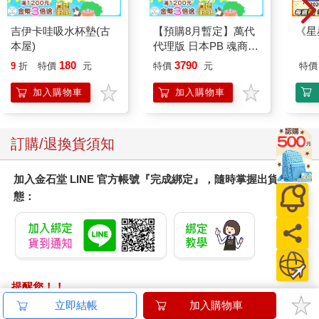
吉伊卡哇吸水杯墊(古
【預購8月暫定】萬代
《星
本屋)
代理版 日本PB 魂商店
限定 數碼寶貝 D-ARK
180
3790
9
折
特價
元
特價
元
特價
25周年彩色進化版
加入購物車
加入購物車
訂購/退換貨須知
加入金石堂 LINE 官方帳號『完成綁定』，隨時掌握出貨動
態：
提醒您！！
金石堂及銀行均不會請您操作ATM! 如接獲電話要求您前往
立即結帳
加入購物車