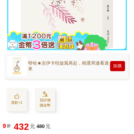
呀哈★吉伊卡哇旋風再起，精選周邊看過
加購
來
寫評價
喜歡+1
賺金幣
432
9
折
元
480
元