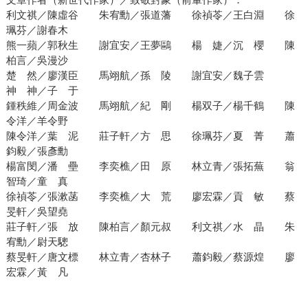
利文祺／陳虛谷 朱宥勳／張道藩 徐禎苓／王白淵 徐
珮芬／謝春木
熊一蘋／郭秋生 謝宜安／王夢鷗 楊 婕／沉 櫻 陳
柏言／吳漫沙
楚 然／廖漢臣 馬翊航／孫 陵 謝宜安／魏子雲
神 神／子 于
鍾秩維／周金波 馬翊航／紀 剛 楊双子／楊千鶴 陳
令洋／羊令野
陳令洋／葉 泥 莊子軒／方 思 徐珮芬／夏 菁 蕭
鈞毅／張彥勳
楊富閔／潘 壘 李奕樵／田 原 林立青／張拓蕪 翁
智琦／童 真
徐禎苓／張漱菡 李奕樵／大 荒 廖宏霖／貢 敏 蔡
旻軒／吳望堯
莊子軒／張 放 陳柏言／顏元叔 利文祺／水 晶 朱
宥勳／尉天驄
蔡旻軒／唐文標 林立青／杏林子 蕭鈞毅／蔡源煌 廖
宏霖／黃 凡