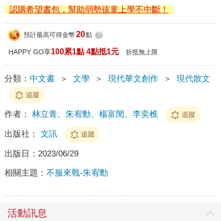
認購希望書包，幫助弱勢孩童上學不中斷！
20
預計最高可得金幣
點
?
100累1點 4點抵1元
HAPPY GO享
折抵無上限
分類：
中文書
＞
文學
＞
現代華文創作
＞
現代散文
追蹤
作者：
林立青、朱宥勳、楊富閔、李奕樵
追蹤
出版社：
文訊
追蹤
出版日：
2023/06/29
相關主題：
不服來戰-朱宥勳
活動訊息