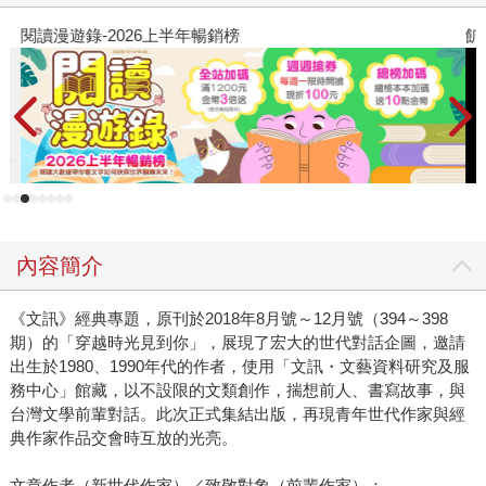
閱讀漫遊錄-2026上半年暢銷榜
飢
內容簡介
《文訊》經典專題，原刊於2018年8月號～12月號（394～398
期）的「穿越時光見到你」，展現了宏大的世代對話企圖，邀請
出生於1980、1990年代的作者，使用「文訊・文藝資料研究及服
務中心」館藏，以不設限的文類創作，揣想前人、書寫故事，與
台灣文學前輩對話。此次正式集結出版，再現青年世代作家與經
典作家作品交會時互放的光亮。
文章作者（新世代作家）／致敬對象（前輩作家）：