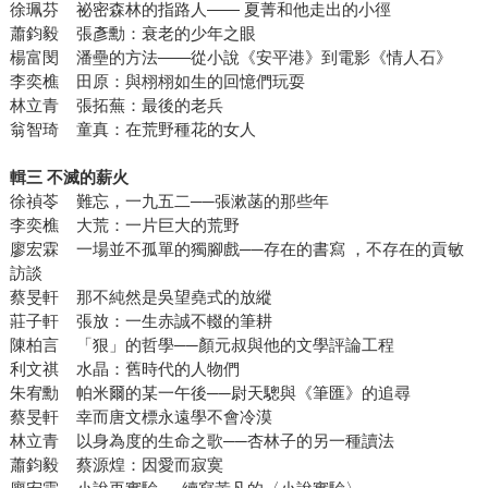
徐珮芬 祕密森林的指路人―― 夏菁和他走出的小徑
蕭鈞毅 張彥勳：衰老的少年之眼
楊富閔 潘壘的方法――從小說《安平港》到電影《情人石》
李奕樵 田原：與栩栩如生的回憶們玩耍
林立青 張拓蕪：最後的老兵
翁智琦 童真：在荒野種花的女人
輯三 不滅的薪火
徐禎苓 難忘，一九五二──張漱菡的那些年
李奕樵 大荒：一片巨大的荒野
廖宏霖 一場並不孤單的獨腳戲──存在的書寫 ，不存在的貢敏
訪談
蔡旻軒 那不純然是吳望堯式的放縱
莊子軒 張放：一生赤誠不輟的筆耕
陳柏言 「狠」的哲學──顏元叔與他的文學評論工程
利文祺 水晶：舊時代的人物們
朱宥勳 帕米爾的某一午後──尉天驄與《筆匯》的追尋
蔡旻軒 幸而唐文標永遠學不會冷漠
林立青 以身為度的生命之歌──杏林子的另一種讀法
蕭鈞毅 蔡源煌：因愛而寂寞