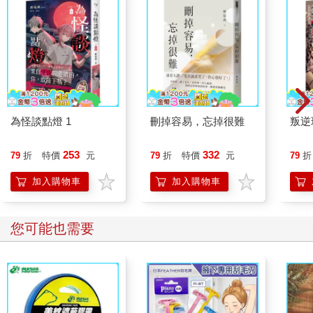
為怪談點燈 1
刪掉容易，忘掉很難
叛逆
253
332
79
折
特價
元
79
折
特價
元
79
折
加入購物車
加入購物車
您可能也需要