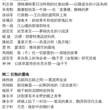
利文祺 禮物邏輯看日治時期的社會結構──以陳虛谷的小說為例
朱宥勳 圖書館的某一午後──在「道藩樓」醒轉的夢
徐禎苓 行路難──王白淵的盛岡與上海
徐珮芬 謝春木：斜槓青年和他的那塊紅布
熊一蘋 江山樓的那個郭秋生
謝宜安 拾荒者言――夢鷗先生的小說課
楊 婕 沉櫻：戀愛時應該想到死
陳柏言 蓬萊片景――吳漫沙與《風月報》
楚 然 廖漢臣：獲得廣茫的園地
馬翊航 留（不）住一切親愛的──孫陵的故事
謝宜安 來自島上的淘金者──魏子雲《金瓶梅》研究其後
神 神 公路草叢旁的光亮水聲──論子于
輯二 狂熱的靈魂
鍾秩維 志願與志願之間──重讀周金波
馬翊航 顯現幽靈――紀剛與他的《滾滾遼河》
楊双子 楊千鶴與花開時節與我
陳令洋 詩歌隊長羊令野的蝶之美學
陳令洋 碑牆上貼了一封信――葉泥的書法、翻譯與現代主義
莊子軒 方思：蔭影中的獨行者