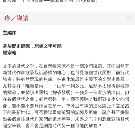
廖宏霖 小說再實驗──續寫黃凡的〈小說實驗〉
序／導讀
主編序
身居歷史縫隙，想像文學可能
楊宗翰
文學的世代之爭，在台灣從來就不是一個冷門議題。其中固然有
新世代作家欲爭取話語權的雄心，也可見每個世代面對「前行代
強者」時必然閃現的焦慮。在進化論思維主導下的文學史書寫，
尤其喜好「唯新是尚」、「由單一到多元」這類不太經得起檢證
的標籤，並替讀者尋找（抑或發明）一個又一個宣洩的出口。但
在各個世代之間，必然都得「爭」個不停嗎？我們對文學史的想
像，能不能不要只停留在單一、單薄且單線的進化論上？立足當
下的最新世代，可否嘗試重組前賢的記憶及脈絡，融合甚至拼貼
出各個過往世代作家們的逝水年華、未盡之志？用想像對話替代
隔空筆戰，會不會是網路時代另一種可能的解答？