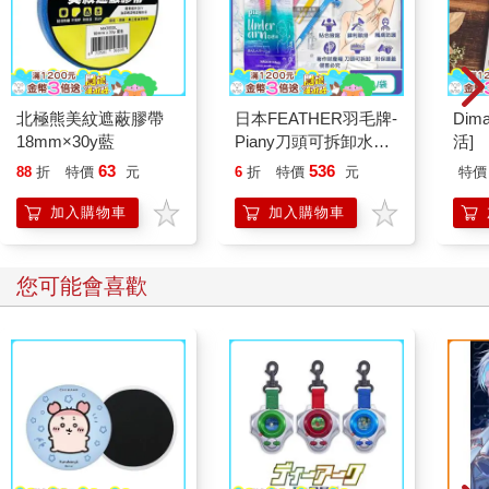
北極熊美紋遮蔽膠帶
日本FEATHER羽毛牌-
Dim
18mm×30y藍
Piany刀頭可拆卸水洗
活]
腋下專用刮毛刀3入/袋
63
536
88
折
特價
元
6
折
特價
元
特價
PI-WT(附保護蓋腋窩
毛量修飾刀/輕巧便攜
加入購物車
加入購物車
仕女順滑美體刀/手動
刮腋毛美容工具)
您可能會喜歡