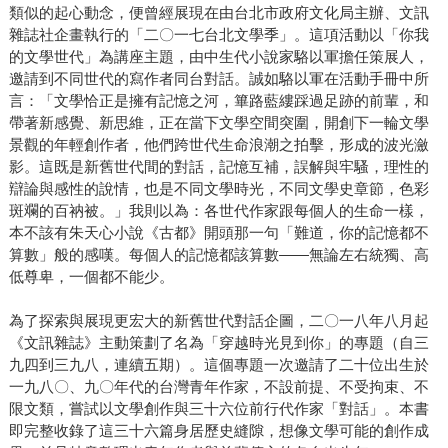
類似的起心動念，便曾經展現在由台北市政府文化局主辦、文訊
雜誌社企畫執行的「二〇一七台北文學季」。這項活動以「你我
的文學世代」為講座主題，由中生代小說家駱以軍擔任策展人，
邀請到不同世代的寫作者同台對話。誠如駱以軍在活動手冊中所
言：「文學恰正是擁有記憶之河，篳路藍縷踩過足跡的前輩，和
帶著新感覺、新思維，正在當下文學空間突圍，開創下一輪文學
景觀的年輕創作者，他們跨世代生命浪潮之拍擊，形成的波光瀲
影。這既是新舊世代間的對話，記憶互補，誤解與牢騷，理性的
辯論與感性的說情，也是不同文學時光，不同文學史章節，色彩
斑斕的百衲被。」我則以為：各世代作家跟每個人的生命一樣，
本不該有朱天心小說《古都》開頭那一句「難道，你的記憶都不
算數」般的感嘆。每個人的記憶都該算數——無論左右統獨、高
低尊卑，一個都不能少。
為了探索與展現更宏大的新舊世代對話企圖，二〇一八年八月起
《文訊雜誌》主動策劃了名為「穿越時光見到你」的專題（自三
九四到三九八，連續五期）。這個專題一次邀請了二十位出生於
一九八〇、九〇年代的台灣青年作家，不設前提、不受拘束、不
限文類，嘗試以文學創作與三十六位前行代作家「對話」。本書
即完整收錄了這三十六篇身居歷史縫隙，想像文學可能的創作成