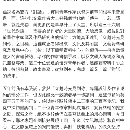
雖說名為雙方「對話」，實則青年作家跟資深前輩間根本未曾見
過一面。這些比文章作者大上好幾個世代的「傳主」，若非隱
居，就是失聯，而更多的是早早升上了天堂。所以這三十六場
「世代對話」，需要的是作者的大量閱讀、大膽想像，或佐以對
前輩作家家屬及作品研究者的採訪，方能真正達到「穿越時光見
到你」之目標。這裡就更看得出來，文訊及其附設「文藝資料研
究及服務中心」（按：以下簡稱資料中心）的價值——擁有數量
龐大的書籍雜誌、珍稀的作家書信手稿，以及文學人際網絡和資
訊服務專業。這二十位受邀的優秀青年作者，遂能藉資料中心之
助，揣想前賢，故事書寫，從無到有，完成一篇又一篇「對話」
的成果。
五年前我有幸受託，參與「穿越時光見到你」專題設計及作者邀
約的部分工作，也因此能比一般讀者早一步讀到，這些每篇約莫
四至五千字的正文，佐以略抒關於傳主二三事的三百字側記。我
從中深切體認到，二十位青年作家對此次邀稿，於資料端的挖掘
之勤、探索之奇，絕不少於他們在書寫技藝上的用心鑽研。今日
看來，那次專題企劃恰好展現了四十年來《文訊雜誌》和資料中
心，在文獻蒐羅上的獨門優勢，與對「扶老攜幼」的長久堅持