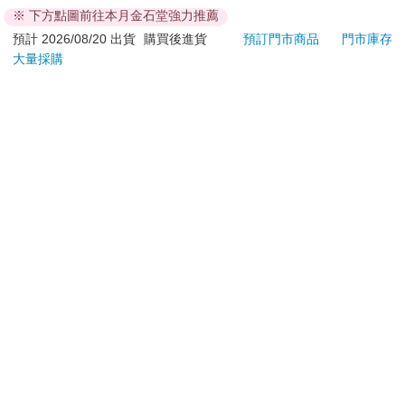
ATM提款機，請不要聽從指示，以免受騙上當！
※ 下方點圖前往本月金石堂強力推薦
退換貨須知：
預計 2026/08/20 出貨
購買後進貨
預訂門市商品
門市庫存
大量採購
**提醒您，鑑賞期不等於試用期，退回商品須為全新狀態**
依據「消費者保護法」第19條及行政院消費者保護處公告之
「通訊交易解除權合理例外情事適用準則」，以下商品購買
後，除商品本身有瑕疵外，將不提供7天的猶豫期：
易於腐敗、保存期限較短或解約時即將逾期。（如：生
鮮食品）
依消費者要求所為之客製化給付。（客製化商品）
報紙、期刊或雜誌。（含MOOK、外文雜誌）
經消費者拆封之影音商品或電腦軟體。
非以有形媒介提供之數位內容或一經提供即為完成之線
上服務，經消費者事先同意始提供。（如：電子書、電
子雜誌、下載版軟體、虛擬商品…等）
已拆封之個人衛生用品。（如：內衣褲、刮鬍刀、除毛
刀…等）
若非上列種類商品，均享有到貨7天的猶豫期（含例假
日）。