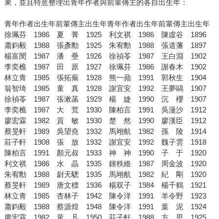
果，並且特意整理出青年作者與前輩傳主的各自出生年：
青年作者出生年前輩傳主出生年青年作者出生年前輩傳主出生年
徐珮芬 1986 夏 菁 1925 利文祺 1986 陳虛谷 1896
蕭鈞毅 1988 張彥勳 1925 朱宥勳 1988 張道藩 1897
楊富閔 1987 潘 壘 1926 徐禎苓 1987 王白淵 1902
李奕樵 1987 田 原 1927 徐珮芬 1986 謝春木 1902
林立青 1985 張拓蕪 1928 熊一蘋 1991 郭秋生 1904
翁智琦 1985 童 真 1928 謝宜安 1992 王夢鷗 1907
徐禎苓 1987 張漱菡 1929 楊 婕 1990 沉 櫻 1907
李奕樵 1987 大 荒 1930 陳柏言 1991 吳漫沙 1912
廖宏霖 1982 貢 敏 1930 楚 然 1990 廖漢臣 1912
蔡旻軒 1989 吳望堯 1932 馬翊航 1982 孫 陵 1914
莊子軒 1908 張 放 1932 謝宜安 1992 魏子雲 1918
陳柏言 1991 顏元叔 1933 神 神 1990 子 于 1920
利文祺 1986 水 晶 1935 鍾秩維 1987 周金波 1920
朱宥勳 1988 尉天驄 1935 馬翊航 1982 紀 剛 1920
蔡旻軒 1989 唐文標 1936 楊双子 1984 楊千鶴 1921
林立青 1985 杏林子 1942 陳令洋 1991 羊令野 1923
蕭鈞毅 1988 蔡源煌 1948 陳令洋 1991 葉 泥 1924
廖宏霖 1982 黃 凡 1950 莊子軒 1988 方 思 1925