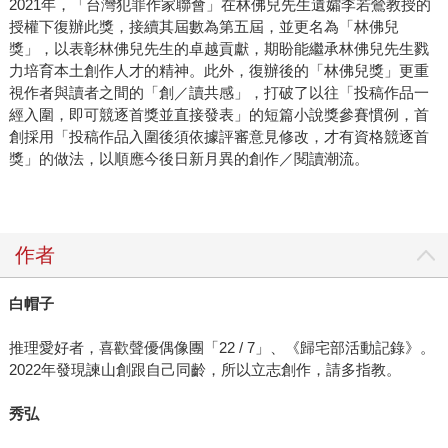
2021年，「台灣犯罪作家聯會」在林佛兒先生遺孀李若鶯教授的
授權下復辦此獎，接續其屆數為第五屆，並更名為「林佛兒
獎」，以表彰林佛兒先生的卓越貢獻，期盼能繼承林佛兒先生戮
力培育本土創作人才的精神。此外，復辦後的「林佛兒獎」更重
視作者與讀者之間的「創／讀共感」，打破了以往「投稿作品一
經入圍，即可競逐首獎並直接發表」的短篇小說獎參賽慣例，首
創採用「投稿作品入圍後須依據評審意見修改，才有資格競逐首
獎」的做法，以順應今後日新月異的創作／閱讀潮流。
作者
白帽子
推理愛好者，喜歡聲優偶像團「22 / 7」、《歸宅部活動記錄》。
2022年發現諫山創跟自己同齡，所以立志創作，請多指教。
秀弘