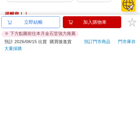
提醒您！！
金石堂及銀行均不會請您操作ATM! 如接獲電話要求您前往
立即結帳
加入購物車
ATM提款機，請不要聽從指示，以免受騙上當！
※ 下方點圖前往本月金石堂強力推薦
退換貨須知：
預計 2026/08/15 出貨
購買後進貨
預訂門市商品
門市庫存
大量採購
**提醒您，鑑賞期不等於試用期，退回商品須為全新狀態**
依據「消費者保護法」第19條及行政院消費者保護處公告之
「通訊交易解除權合理例外情事適用準則」，以下商品購買
後，除商品本身有瑕疵外，將不提供7天的猶豫期：
易於腐敗、保存期限較短或解約時即將逾期。（如：生
鮮食品）
依消費者要求所為之客製化給付。（客製化商品）
報紙、期刊或雜誌。（含MOOK、外文雜誌）
經消費者拆封之影音商品或電腦軟體。
非以有形媒介提供之數位內容或一經提供即為完成之線
上服務，經消費者事先同意始提供。（如：電子書、電
子雜誌、下載版軟體、虛擬商品…等）
已拆封之個人衛生用品。（如：內衣褲、刮鬍刀、除毛