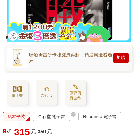
呀哈★吉伊卡哇旋風再起，精選周邊看過
加購
來
寫評價
電子書
喜歡+1
賺金幣
?
紙本平裝
金石堂 電子書
Readmoo 電子書
315
9
折
元
350
元