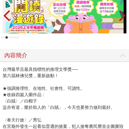
內容簡介
台灣最早且最具指標性的推理文學獎──
第六屆林佛兒獎，重新啟動！
★強調推理性、在地性、社會性、可讀性。
★收錄四篇入圍作品：
〈白賊〉／白帽子
盜亦有道，樂於助人的「白賊」，今天也要努力做到最好。
〈奉天行搶〉／秀弘
在宮廟外發生一起看似普通的搶案，犯人搶奪農民曆並企圖撕毀