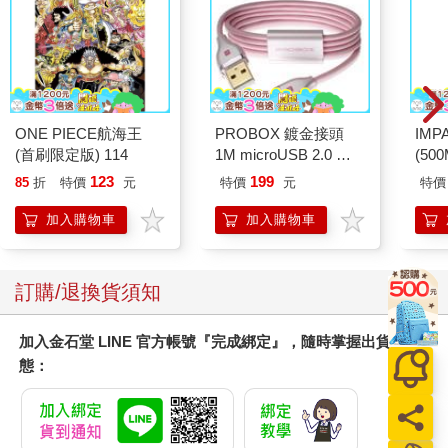
ONE PIECE航海王
PROBOX 鍍金接頭
IM
(首刷限定版) 114
1M microUSB 2.0 傳
(50
輸線－粉
IMD
123
199
85
折
特價
元
特價
元
特價
加入購物車
加入購物車
訂購/退換貨須知
加入金石堂 LINE 官方帳號『完成綁定』，隨時掌握出貨動
態：