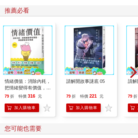
推薦必看
情緒價值：消除內耗，
請解開故事謎底 05
請解
把情緒變得有價值，跟
誰都能自在相處
316
221
79
折
特價
元
79
折
特價
元
79
折
加入購物車
加入購物車
您可能也需要