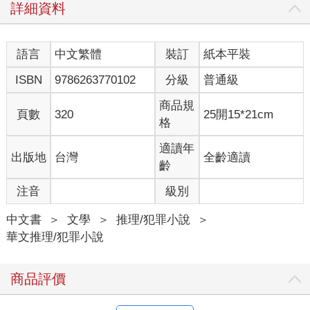
詳細資料
語言
中文繁體
裝訂
紙本平裝
ISBN
9786263770102
分級
普通級
商品規
頁數
320
25開15*21cm
格
適讀年
出版地
台灣
全齡適讀
齡
注音
級別
中文書
＞
文學
＞
推理/犯罪小說
＞
華文推理/犯罪小說
商品評價