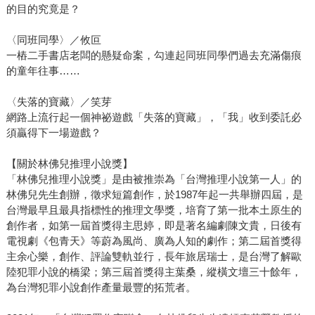
的目的究竟是？
〈同班同學〉／攸叵
一樁二手書店老闆的懸疑命案，勾連起同班同學們過去充滿傷痕
的童年往事……
〈失落的寶藏〉／笑芽
網路上流行起一個神祕遊戲「失落的寶藏」，「我」收到委託必
須贏得下一場遊戲？
【關於林佛兒推理小說獎】
「林佛兒推理小說獎」是由被推崇為「台灣推理小說第一人」的
林佛兒先生創辦，徵求短篇創作，於1987年起一共舉辦四屆，是
台灣最早且最具指標性的推理文學獎，培育了第一批本土原生的
創作者，如第一屆首獎得主思婷，即是著名編劇陳文貴，日後有
電視劇《包青天》等蔚為風尚、廣為人知的劇作；第二屆首獎得
主余心樂，創作、評論雙軌並行，長年旅居瑞士，是台灣了解歐
陸犯罪小說的橋梁；第三屆首獎得主葉桑，縱橫文壇三十餘年，
為台灣犯罪小說創作產量最豐的拓荒者。