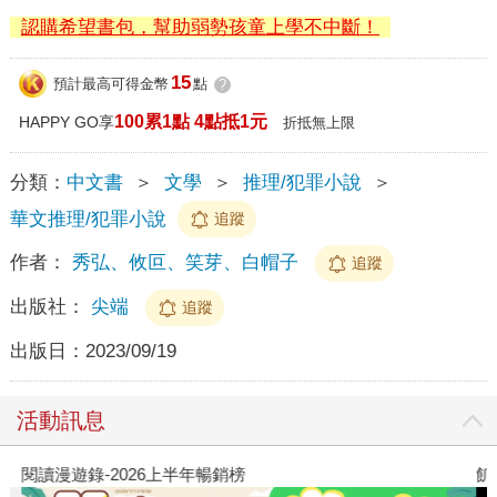
認購希望書包，幫助弱勢孩童上學不中斷！
15
預計最高可得金幣
點
?
100累1點 4點抵1元
HAPPY GO享
折抵無上限
分類：
中文書
＞
文學
＞
推理/犯罪小說
＞
華文推理/犯罪小說
追蹤
作者：
秀弘、攸叵、笑芽、白帽子
追蹤
出版社：
尖端
追蹤
出版日：
2023/09/19
活動訊息
閱讀漫遊錄-2026上半年暢銷榜
飢