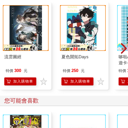
流雲圖經
夏色開拓Days
哆啦A
遊卡
代銷
300
250
特價
元
特價
元
特價
加入購物車
加入購物車
您可能會喜歡