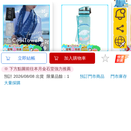
【日本 PAISELY 】 圖
IMPACT大耳狗 水壺
Taiw
立即結帳
加入購物車
騰 涼感毛巾 (3色可選)
(500ml)#淺藍
Nove
※ 下方點圖前往本月金石堂強力推薦
涼感毛巾 涼感巾 冰涼
IMCMB01LB
editi
499
539
59
折
特價
元
特價
元
73
折
巾 日本涼感毛巾 運動
預計 2026/08/08 出貨
限量品餘：1
預訂門市商品
門市庫存
毛巾
大量採購
加入購物車
加入購物車
訂購/退換貨須知
加入金石堂 LINE 官方帳號『完成綁定』，隨時掌握出貨動
態：