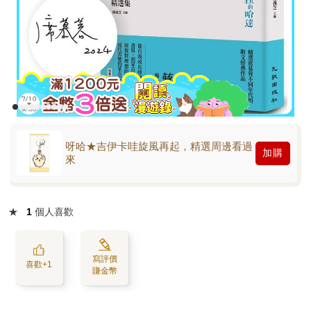
呀哈★吉伊卡哇旋風再起，精選周邊看過
加購
來
★
1
個人喜歡
寫評價
喜歡+1
賺金幣