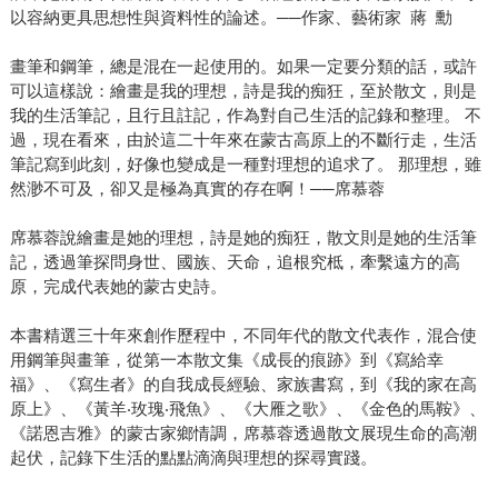
以容納更具思想性與資料性的論述。──作家、藝術家 蔣 勳
畫筆和鋼筆，總是混在一起使用的。如果一定要分類的話，或許
可以這樣說：繪畫是我的理想，詩是我的痴狂，至於散文，則是
我的生活筆記，且行且註記，作為對自己生活的記錄和整理。 不
過，現在看來，由於這二十年來在蒙古高原上的不斷行走，生活
筆記寫到此刻，好像也變成是一種對理想的追求了。 那理想，雖
然渺不可及，卻又是極為真實的存在啊！──席慕蓉
席慕蓉說繪畫是她的理想，詩是她的痴狂，散文則是她的生活筆
記，透過筆探問身世、國族、天命，追根究柢，牽繫遠方的高
原，完成代表她的蒙古史詩。
本書精選三十年來創作歷程中，不同年代的散文代表作，混合使
用鋼筆與畫筆，從第一本散文集《成長的痕跡》到《寫給幸
福》、《寫生者》的自我成長經驗、家族書寫，到《我的家在高
原上》、《黃羊‧玫瑰‧飛魚》、《大雁之歌》、《金色的馬鞍》、
《諾恩吉雅》的蒙古家鄉情調，席慕蓉透過散文展現生命的高潮
起伏，記錄下生活的點點滴滴與理想的探尋實踐。