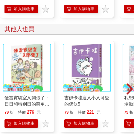
加入購物車
加入購物車
其他人也買
便當實驗室又開張了：
吉伊卡哇這又小又可愛
我想
日日和特別日的菜單挑
的傢伙5
場動
戰記
276
221
79
折
特價
元
79
折
特價
元
79
折
加入購物車
加入購物車