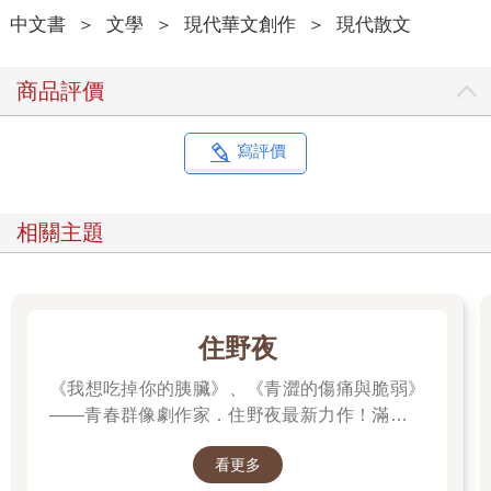
中文書
＞
文學
＞
現代華文創作
＞
現代散文
商品評價
寫評價
相關主題
住野夜
《我想吃掉你的胰臟》、《青澀的傷痛與脆弱》
——青春群像劇作家．住野夜最新力作！滿是錯
誤的「告白大作戰」，屬於幼稚大人們的青春
看更多
「重啟」小說！我想要，讓死黨向我告白。然