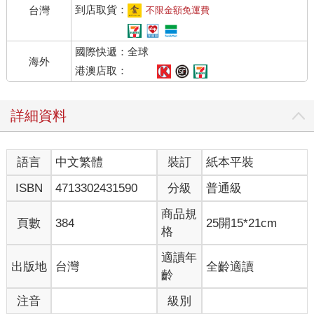
到店取貨：
台灣
不限金額免運費
國際快遞：全球
海外
港澳店取：
詳細資料
語言
中文繁體
裝訂
紙本平裝
ISBN
4713302431590
分級
普通級
商品規
頁數
384
25開15*21cm
格
適讀年
出版地
台灣
全齡適讀
齡
注音
級別