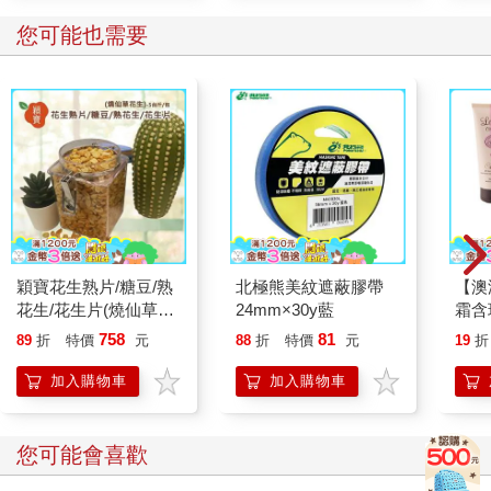
您可能也需要
穎寶花生熟片/糖豆/熟
北極熊美紋遮蔽膠帶
【澳洲
花生/花生片(燒仙草花
24mm×30y藍
霜含
生)-5台斤
E-4
758
81
89
折
特價
元
88
折
特價
元
19
折
加入購物車
加入購物車
您可能會喜歡