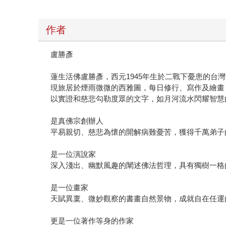
作者
盧勝彥
蓮生活佛盧勝彥，西元1945年生於二戰下憂患的台
現旅居於煙雨微微的西雅圖，每日修行、寫作及繪畫
以實證和慈悲勾勒度眾的文字，如月河流水閃耀智慧
是真佛宗創辦人
平易親切、慈悲為懷的開解病難憂苦，獲得千萬弟子
是一位演說家
深入淺出、幽默風趣的闡述佛法哲理，具有獨樹一格
是一位畫家
天賦異稟、微妙觀察的書畫自然景物，成就自在任運
更是一位著作等身的作家