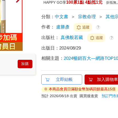
100累1點 4點抵1元
HAPPY GO享
折抵無
分類：
中文書
＞
宗教命理
＞
其他
作者：
盧勝彥
追蹤
?
出版社：
真佛般若藏
追蹤
?
出版日：
2024/08/29
相關主題：
2024暢銷百大—網路TOP10
加購
立即結帳
加入購物車
※ 本商品會員日滿額金幣加碼回饋最高15倍
預計 2026/08/18 出貨
購買後進貨
預訂門市