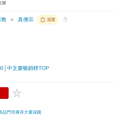
上限
宗教
＞
真佛宗
追蹤
?
0
中文書暢銷榜TOP
商品
門市庫存
大量採購