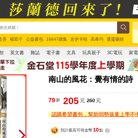
圭吾
楊双子
公益書包
16647續集
吉伊卡哇
高希均
通靈藥師
路邊攤新作
馬斯克
玩具總動員5
超慢跑
館
英文書
雜誌
電子書
文具
玩具親子
3C電玩
家
南山的風花：覺有情的詩
205
79
折
元
260
元
認購希望書包，幫助弱勢孩童上學不
10
預計最高可得金幣
點
?