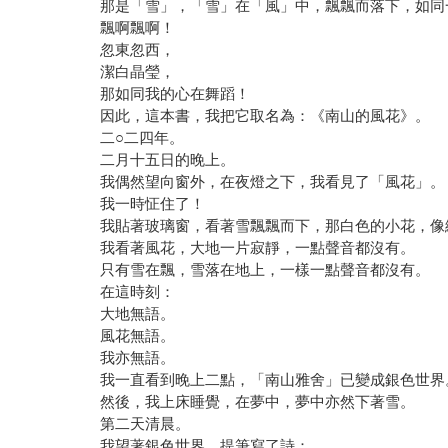
那是「雪」，「雪」在「風」中，飄飄而落下，如同
飄啊飄啊！
忽東忽西，
潔白晶瑩，
那如同我的心在舞蹈！
因此，這本書，我把它取名為：《南山的風花》。
二○二四年。
二月十五日的晚上。
我偶然望向窗外，在夜燈之下，我看見了「風花」。
我一時怔住了！
我貼著玻璃窗，看著雪飄飄而下，那白色的小花，像
我看著風花，大地一片寂靜，一點聲音都沒有。
只有雪在飄，雪落在地上，一樣一點聲音都沒有。
在這時刻：
大地無語。
風花無語。
我亦無語。
我一直看到晚上二點，「南山雅舍」已變成銀色世界
然後，我上床睡覺，在夢中，夢中亦然下著雪。
第二天清晨。
我望著銀色世界，提筆寫了詩：