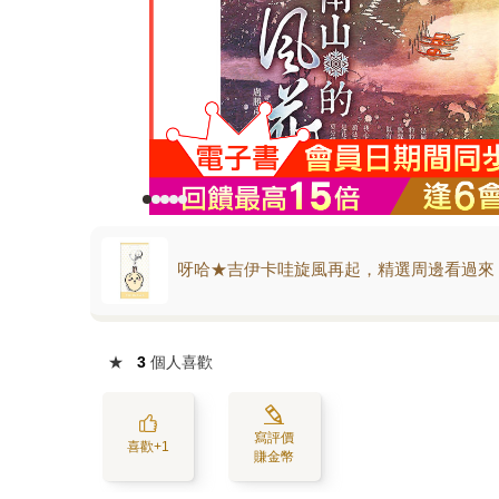
呀哈★吉伊卡哇旋風再起，精選周邊看過來
★
3
個人喜歡
寫評價
喜歡+1
賺金幣