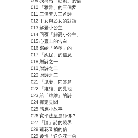
009 我寫給「勘勘」的信
010 「雅雅」的三個夢
011 三個夢與三首詩
012 甲女與乙女的對話
013 解憂小公主
014 回覆「解憂小公主」
015 心靈上的告白
016 寫給「琴琴」的
017 「妮妮」的信息
018 贈詩之一
019 贈詩之二
020 贈詩之三
021 「鬼妻」問答篇
022 「維維」的見地
023 給「維維」的詩
024 禪定見聞
025 感應小故事
026 寬平法皇是師佛？
027 「隨」詩的境界
028 蓮花又禎的信
029 參悟「送你花一朵」