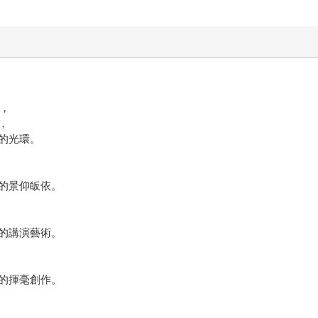
灣，
，
的光環。
的景仰皈依。
的講演藝術。
的揮毫創作。