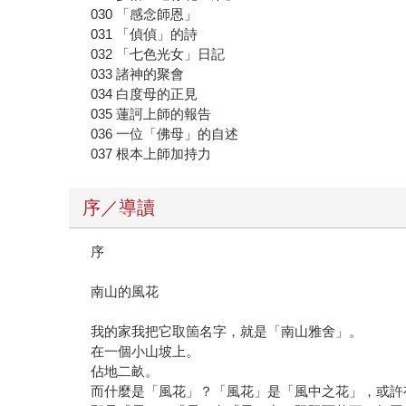
030 「感念師恩」
031 「偵偵」的詩
032 「七色光女」日記
033 諸神的聚會
034 白度母的正見
035 蓮訶上師的報告
036 一位「佛母」的自述
037 根本上師加持力
序／導讀
序
南山的風花
我的家我把它取箇名字，就是「南山雅舍」。
在一個小山坡上。
佔地二畝。
而什麼是「風花」？「風花」是「風中之花」，或許