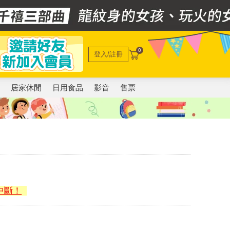
0
登入/註冊
電
居家休閒
日用食品
影音
售票
中斷！