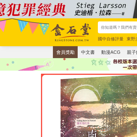
國中自修評量
東野
唯紅花綻放
奧德賽
會員獎勵
中文書
動漫ACG
親子