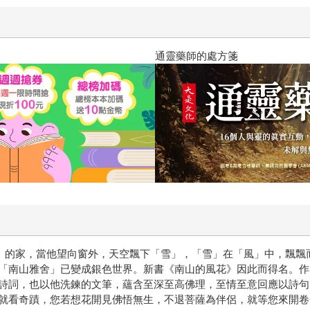
通靈藥師的處方箋
雅舍」的家，當他望向窗外，天空飄下「雪」，「雪」在「風」中，飄
「南山雅舍」已變成銀色世界。新書《南山的風花》因此而得名。作
詩詞，也以他洗鍊的文筆，蘊含至深至高佛理，至情至意回應以詩句
就看奇蹟，您若想花開見佛悟無生，不退菩薩為伴侶，就等您來開卷