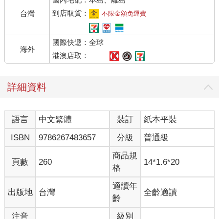
一開始，大人多半以為我不認真寫作業，屢屢退件，要我擦掉重
寫。他們會這麼想很合理，因為我確實寫得奇慢，寫沒兩行就喊
到店取貨：
台灣
不限金額免運費
手痠、要休息。不過，橡皮擦完全無法挽救我的「畫作」，不管
重寫幾次都沒有比較好，反而把紙頁擦薄擦破了。來回幾次，每
國際快遞：全球
一本作業簿都從內爛到外，表裡如一，弄得老師也無處下紅筆。
海外
大人終於發現：問題癥結在我寫字很用力，下筆如下刀，運筆如
港澳店取：
刻碑。老師上課說古代書法家「力透紙背」，我心想這有什麼難
的，我隨便都透三層，就算用的是軟軟的2B鉛筆。如果這是大書
詳細資料
法家的資質，我早生幾百年搞不好就是一代宗師了。但可惜我生
在一九八八年，成長於剛剛解嚴那個半開放半保守的年代，一名
小學生的價值，至少有一半是由他的字跡美醜決定的。大人急
語言
中文繁體
裝訂
紙本平裝
啊：每個老師都說這孩子成績不錯，但那個字⋯⋯說得好像我罹
患了什麼遺傳疾病一樣。
ISBN
9786267483657
分級
普通級
下筆太用力是個物理問題，那就得用物理方法解決。大人沿著日
本人開發出來的筆芯硬度，讓我一節一節往上測試。B不行就換
商品規
頁數
260
14*1.6*20
HB，或者F，或者H，或者⋯⋯一路連踏七座營盤，總算是在4H
格
這關找到了平衡點。如果再往上到5H，筆芯就實在太硬，削過之
後跟長槍沒有兩樣，我不必怎麼屏氣凝神，也能一筆扎個透心
適讀年
出版地
台灣
全齡適讀
涼。4H剛剛好：不至於筆畫到處，開山裂石；也不至於碳粉漫
齡
漶，把作業簿塗成煤田。我第一次學到「煤田」這個詞的時候，
注音
級別
還真就想起了小時候的作業簿，四個格子一組剛好併成一片