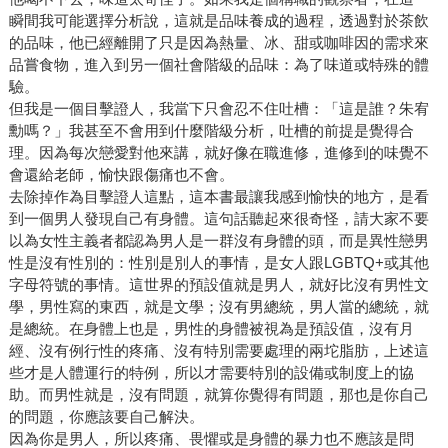
瞬間我可能選擇分析說，這就是品味養成的過程，透過對於茶飲
的品味，他已經離開了只是因為熱量、冰、甜或咖啡因的需求來
品嘗食物，進入到另一個社會階級的品味：為了味道或特殊的體
驗。
但我是一個目擊證人，我當下只會忍不住吐槽：「這是誰？朱宥
勳嗎？」我甚至不會用到什麼階級分析，吐槽的前提是覺得合
理。因為每次戀愛對他來講，就好像在職進修，進修到的味覺不
會還給老師，愉快跟傷痛也不會。
去除掉作為目擊證人這點，這本書最讓我感到愉快的地方，是看
到一個男人發現自己有身體。這句話聽起來很奇怪，請大家不要
以為女性主義者都認為男人是一群沒有身體的頭，而是異性戀男
性是沒有性別的：性別是別人的事情，是女人跟LGBTQ+或其他
字母符號的事情。這世界的預設值就是男人，就好比沒有男性文
學，男性寫的東西，就是文學；沒有男總統，男人當的總統，就
是總統。在身體上也是，男性的身體被視為是預設值，沒有月
經、沒有例行性的疼痛、沒有特別需要處理的兩坨脂肪，上述這
些才是人體運行的特例，所以才需要特別的設備或制度上的協
助。而男性就是，沒有問題，就算你覺得有問題，那也是你自己
的問題，你應該要自己解決。
因為你是男人，所以疼痛、畏懼或是身體的暴力也不應該是問