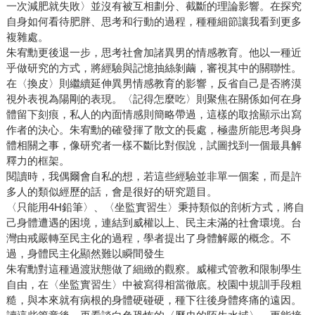
一次減肥就失敗〉並沒有被互相劃分、截斷的理論影響。在探究
自身如何看待肥胖、思考和行動的過程，種種細節讓我看到更多
複雜處。
朱宥勳更後退一步，思考社會加諸異男的情感教育。他以一種近
乎做研究的方式，將經驗與記憶抽絲剝繭，審視其中的關聯性。
在〈換皮〉則繼續延伸異男情感教育的影響，反省自己是否將漠
視外表視為陽剛的表現。〈記得怎麼吃〉則聚焦在關係如何在身
體留下刻痕，私人的內面情感則簡略帶過，這樣的取捨顯示出寫
作者的決心。朱宥勳的確發揮了散文的長處，極盡所能思考與身
體相關之事，像研究者一樣不斷比對假說，試圖找到一個最具解
釋力的框架。
閱讀時，我偶爾會自私的想，若這些經驗並非單一個案，而是許
多人的類似經歷的話，會是很好的研究題目。
〈只能用4H鉛筆〉、〈坐監實習生〉秉持類似的剖析方式，將自
己身體遭遇的困境，連結到威權以上、民主未滿的社會環境。台
灣由戒嚴轉至民主化的過程，學者提出了身體解嚴的概念。不
過，身體民主化顯然難以瞬間發生
朱宥勳對這種過渡狀態做了細緻的觀察。威權式管教和限制學生
自由，在〈坐監實習生〉中被寫得相當徹底。校園中規訓手段粗
糙，與本來就有病根的身體硬碰硬，種下往後身體疼痛的遠因。