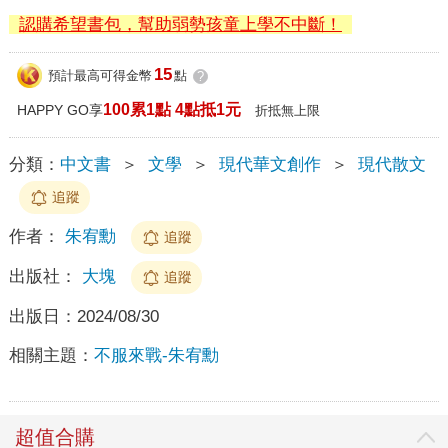
認購希望書包，幫助弱勢孩童上學不中斷！
15
預計最高可得金幣
點
?
100累1點 4點抵1元
HAPPY GO享
折抵無上限
分類：
中文書
＞
文學
＞
現代華文創作
＞
現代散文
追蹤
作者：
朱宥勳
追蹤
出版社：
大塊
追蹤
出版日：
2024/08/30
相關主題：
不服來戰-朱宥勳
超值合購