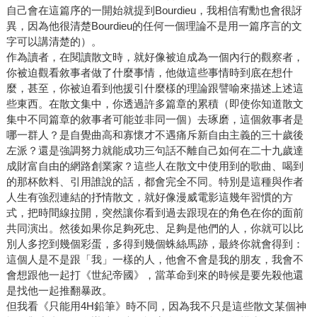
自己會在這篇序的一開始就提到Bourdieu，我相信宥勳也會很訝
異，因為他很清楚Bourdieu的任何一個理論不是用一篇序言的文
字可以講清楚的）。
作為讀者，在閱讀散文時，就好像被迫成為一個內行的觀察者，
你被迫觀看敘事者做了什麼事情，他做這些事情時到底在想什
麼，甚至，你被迫看到他援引什麼樣的理論跟譬喻來描述上述這
些東西。在散文集中，你透過許多篇章的累積（即使你知道散文
集中不同篇章的敘事者可能並非同一個）去琢磨，這個敘事者是
哪一群人？是自覺曲高和寡懷才不遇痛斥新自由主義的三十歲後
左派？還是強調努力就能成功三句話不離自己如何在二十九歲達
成財富自由的網路創業家？這些人在散文中使用到的歌曲、喝到
的那杯飲料、引用誰說的話，都會完全不同。特別是這種與作者
人生有強烈連結的抒情散文，就好像漫威電影這幾年習慣的方
式，把時間線拉開，突然讓你看到過去跟現在的角色在你的面前
共同演出。然後如果你足夠死忠、足夠是他們的人，你就可以比
別人多挖到幾個彩蛋，多得到幾個蛛絲馬跡，最終你就會得到：
這個人是不是跟「我」一樣的人，他會不會是我的朋友，我會不
會想跟他一起打《世紀帝國》，當革命到來的時候是要先殺他還
是找他一起推翻暴政。
但我看《只能用4H鉛筆》時不同，因為我不只是這些散文某個神