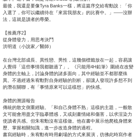
最後，我還是要像Tyra Banks一樣，將這篇序交給宥勳說：「你
入選了，你可以繼續待在『來當我朋友』的比賽中。」——沒辦
法，這就是讀者的尊榮。
【推薦序2】
從身體發力，用思考決鬥
洪明道（小說家／醫師）
在台灣北部成長、異性戀、男性，這幾個標籤放在一起，容易讓
人覺得「這些事情我都聽過了」。《只能用4H鉛筆》圍繞在改變
身體的主軸上，討論身體的諸多面向，其中經驗並不都那麼殊
異。不過經過朱宥勳對自身經驗的剖析，卻讓人發現許多想不到
的潛在關聯，有「事情原來可以這樣想」的快感。
身體的溯源報告
傳統的散文側重經驗。「和自己身體不熟」這樣的主題，一般散
文可能會用盡文字臨摹體感，又或刻畫情緒和傷害，以求渲染力
使讀者共感。但朱宥勳沒有這樣做。他在書中展示他爬梳身體來
歷、掌握相關知識，進一步改造身體的過程。
書寫經驗時，朱宥勳有時用劇場的方式來展演，彷彿此時寫作者