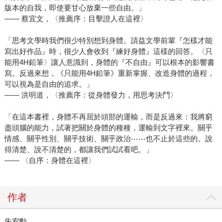
版本的自我，即使要甘心放棄一些自由。」
—— 蔡宜文，〈推薦序：目擊證人在這裡〉
「思考文學時我們很少特別想到身體。請益文學前輩『怎樣才能
寫出好作品』時，很少人會收到『練好身體』這樣的回答。〈只
能用4H鉛筆〉讓人意識到，身體的『不自由』可以根本的影響書
寫。反過來想，《只能用4H鉛筆》重新掌握、改造身體的過程，
可以視為是自由的追求。」
—— 洪明道，〈推薦序：從身體發力，用思考決鬥〉
「在這本書裡，身體不再屈於頭部的運輸，而是反過來：我將窮
盡頭腦的能力，試著把關於身體的種種，運輸到文字裡來。關乎
情感、關乎性別、關乎技術、關乎政治⋯⋯也不止於這些的。說
得清楚、說不清楚的，都讓我們試試看吧。」
—— 〈自序：身體在這裡〉
作者
朱宥勳