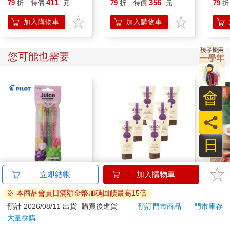
411
356
79
折
特價
元
79
折
特價
元
79
折
可以，我會少寫幾次主詞。經實驗證明，如果一個段落開頭就已
【首卷特典】拉頁
經有「我」或「我們」了，接下來兩三句通通省略，老師也不會
加入購物車
加入購物車
發現我偷懶。或者，當母親無意間在相鄰的句子內用了重複的字
眼，比如上述場景第二句的「很多」，那我就會合併句型，只講
一次甚至不講。至於要寫哪些字眼，我也是精挑細選的：「認
您可能也需要
識」二字共三十三劃，「了解」二字共十四劃，就算我還沒學到
除法，我也知道把「認識」換成「了解」會很划算。
我會非常、非常慎重地，在腦袋裡思考母親提示的句子裡，還有
哪些地方可以刪減。在找出「最省力解」之前，我是不會輕率動
筆的——我就曾有幾次衝動落筆，寫了兩三個字，才發現還有更
省力解。但4H的筆跡已經重重刻下，我一時腦袋打結，困在超難
的數學題裡：到底要繼續寫下這個「比較差的句子」，還是要擦
日
掉重寫「最省力解」？哪一個總筆畫數會比較少？心念電轉，我
突然意識到：不管哪一個答案，一定都比「一開始就寫最省力
解」的筆畫更多了。逝者已無可追，我再也無法踏入同樣的河流
立即結帳
加入購物車
百樂果汁筆0.5 PURE
【澳洲Careline】綿羊
穎寶
兩次，回到那個可以少寫兩三筆的平行時空裡了。思及此，幼時
聯名 4色組(限量)
霜含薰衣草精油-6入組
(進
的我悲從中來，眼淚便把作文簿淹成了4H鉛筆也無法挽救的水鄉
※ 本商品會員日滿額金幣加碼回饋最高15倍
100ml/瓶
144
799
澤國了。
8
折
特價
元
17
折
特價
元
75
折
預計 2026/08/11 出貨
購買後進貨
預訂門市商品
門市庫存
如此習慣，便被我沿用到所有必須寫作的場合。大人們很難理
大量採購
加入購物車
加入購物車
解：為什麼我那麼喜歡看書，每個禮拜可以三本五本從圖書館搬