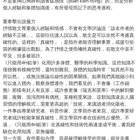
不是要掏心掏肺和讀者跋感情（pua̍h kám-tsîng）的，而是分析
個人經驗和集體知識後，有所發現而記下的思考過程。
重拳擊出說服力
抒情散文尊重個人經驗和情感，不會有文學評論說「該名作者的
經驗不正確」。這卻往往讓人誤以為，散文是可以全然不考慮真
確性的。這裡的「真確性」，是指作者能否理解事實，或援引恰
當的根據提出觀點。為了抒情之便而犧牲真確性，在散文中並不
罕見，但多被容許。
《只能用4H鉛筆》化用許多身體、醫學的科學知識。這些知識不
僅很難有模糊空間，還特別難寫。身體的知識時常「知其然不知
所以然」，或無法推論出線性的因果關係。如果我們真能縮小到
可以進入體內，觀察身體運作，我們看見的，不會像《工作細
胞》那樣有好人有反派，或許會更像《瑞克和莫蒂》中的解剖樂
園，複雜、混沌而時有偶然。某種程度來說，這類知識違反人腦
習慣的理解模式，需要更高超的「技術」來讓讀者消化吸收。
一件事由專業研究者、科普作家、文學寫作者來寫，或許專業研
究者或許較能掌握真確性，而文學寫作者在技術性占優勢。不
過，《只能用4H鉛筆》在真確性和技術性兩邊達成平衡，書寫經
驗也化用知識，並無偏廢。
另一方面，有些看似合理、容易被理解接受的宣稱，卻並非事