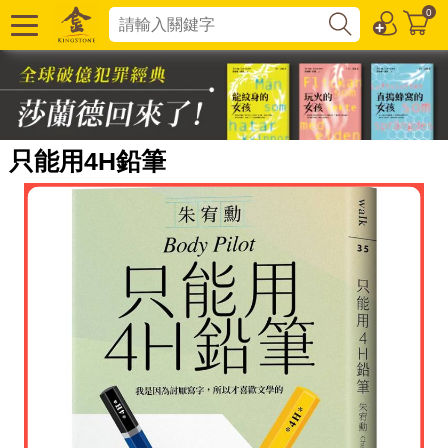
0
只能用4H鉛筆