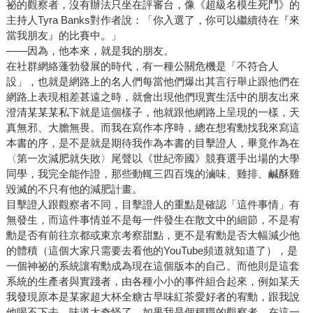
祕的觀察者，沒有辦法只坐在評審台，像《超級名模生死鬥》的
主持人Tyra Banks對作者說：「你入選了，你可以繼續待在『來
當我朋友』的比賽中。」
——因為，他本來，就是我的朋友。
在社群網絡蓬勃發展的時代，有一種公關危機是「不符合人
設」，也就是網路上的名人們每當他們爆出其言行舉止跟他們在
網路上表現相差甚遠之時，就會出現他們現實生活中的朋友出來
澄清某某某私下就是這個樣子，他就跟他網路上呈現的一樣，天
真無邪、大膽無畏。而我在寫作本序時，總在想宥勳找我來寫這
本書的序，是不是就是期待我作為本書的目擊證人，畢竟作為在
〈第一次減肥就失敗〉尾聲以《世紀帝國》競賽選手出場的大學
同學，我完全能作證，那些動輒三四百塊的滷味、雞排、鹹酥雞
毀滅的不只有他的減肥計畫。
目擊證人跟觀察者不同，目擊證人的重點是確認「這件事情」有
無發生，而這件事情並不是每一件發生在散文中的細節，不是宥
勳是否有前往京都或東京考察甜點，更不是宥勳是否大幅減少他
的體積（這個大家只需要去看他的YouTube頻道就知道了），是
一個神祕的系統讓宥勳成為現在這個版本的自己。而他則是這套
系統的生產者與實踐者，由各種小小的事件組合起來，例如某天
我發現原本是某家超大杯全糖古早味紅茶愛好者的宥勳，跟我說
他喝不下去，味道太奇怪了。如果我是個稱職的觀察者，在這一