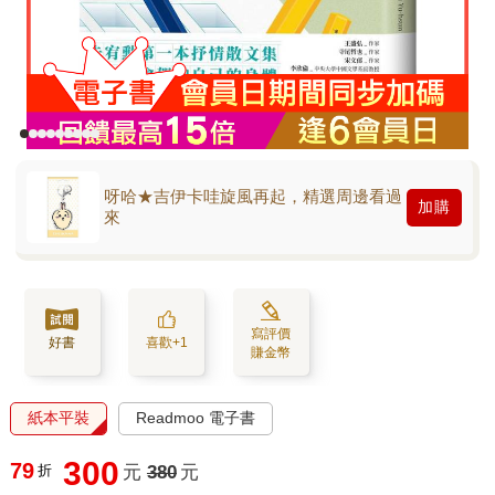
呀哈★吉伊卡哇旋風再起，精選周邊看過
加購
來
寫評價
好書
喜歡+1
賺金幣
紙本平裝
Readmoo 電子書
300
79
折
元
380
元