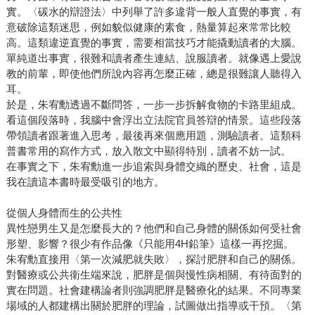
實。〈碳水的辯證法〉中列舉了許多違背一般人直覺的事實，有
意破除這類迷思，例如貌似健康的素食，熱量算起來常常比較
高。這類違逆直覺的事實，需要相當技巧才能撬動讀者的大腦。
單純道出事實，很難和讀者產生連結、說服讀者。就像遇上愛說
教的前輩，即使他們所說內容再怎麼正確，總是很難讓人聽得入
耳。
於是，朱宥勳透過不斷問答，一步一步拆解食物的卡路里組成。
看這個段落時，我腦中會浮出立法院官員答辯的情景。這些段落
帶領讀者跟著進入思考，最後再來個應用題，測驗讀者。這類科
普書常用的寫作方式，放入散文中顯得特別，讀者不妨一試。
在事實之下，朱宥勳進一步追索與身體交織的歷史、社會，這是
我在讀這本書時最受吸引的地方。
從個人身體而生的公共性
異性戀男生又是怎麼長大的？他們和自己身體的關係如何受社會
形塑、影響？很少有作品像《只能用4H鉛筆》這樣一再挖掘。
朱宥勳直接用〈第一次減肥就失敗〉，探討肥胖和自己的關係。
對醫療或公共衛生端來說，肥胖是個與慢性病相關、有待面對的
實在問題。社會建構論者則強調肥胖是醫療化的結果。不同專業
場域的人都建構出關於肥胖的理論，試圖做出指導或干預。〈第