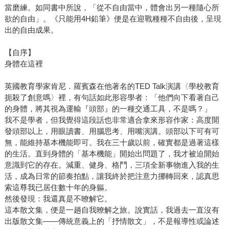
當磨練。如同書中所說，「從不自由當中，體會出另一種隨心所
欲的自由」。《只能用4H鉛筆》便是在迎戰種種不自由後，呈現
出的自由成果。
【自序】
身體在這裡
英國教育學家肯尼．羅賓森在他著名的TED Talk演講〈學校教育
扼殺了創意嗎〉裡，有句話如此形容學者：「他們向下看著自己
的身體，將其視為運輸『頭部』的一種交通工具，不是嗎？」
我不是學者，但我覺得這段話也非常適合拿來形容作家：高度開
發頭部以上，用眼讀書、用腦思考、用嘴演講。頭部以下可有可
無，能維持基本機能即可。我在三十歲以前，確實都是過著這樣
的生活。直到身體的「基本機能」開始出問題了，我才被迫開始
意識到它的存在。減重、健身、格鬥，三項全新事物進入我的生
活，成為日常的節奏拍點，讓我終於把注意力挪轉回來，認真思
索這尊我已居住數十年的身軀。
然後發現：我還真是不暸解它。
這本散文集，便是一趟自我暸解之旅。說實話，我過去一直沒有
出版散文集——傳統意義上的「抒情散文」，不是報導性或論述