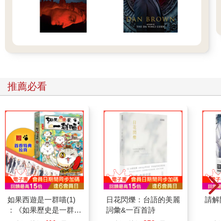
多新知識』。」
我縮寫：「校外教學去九族，學到很多。」
我問：「那下一句呢？」
母親沉吟：「你可以寫『我們看了很多表演，認識了很多原住民
文化』。」
我再縮寫：「我們看表演了解原住民文化。」
我再問：「那下一句呢？」
⋯⋯
推薦必看
如是反覆一下午，就能完成一篇作文了。
這也是為什麼，很多教過我的小學老師，非常驚訝我日後竟然成
為一名作家，整天寫臉書還不停出書。不過，請容我稍稍辯解：
我並沒有完全抄襲我母親的文字。她確實曾經在快要被我逼瘋的
狀況下，一句一句「引導」我寫作文。但老實說，即使我當時非
常年幼，我仍然不太滿意她唸出來的句子，因此在我落筆為文
時，我已經絞盡腦汁、用上我當時所有的創造力，去修改她的文
字了。
不是因為「九族文化村」顯然不能代表「原住民文化」，而是因
為，我覺得她的句子還是太長了。
字太多，筆劃也太多。
如果西遊是一群喵(1)
日花閃爍：台語的美麗
請解
記得嗎？我討厭寫字。
：《如果歷史是一群
詞彙&一百首詩
所以，任何她唸出來的句子，都會被我縮寫成更短的版本。如果
喵》作者最新力作，附