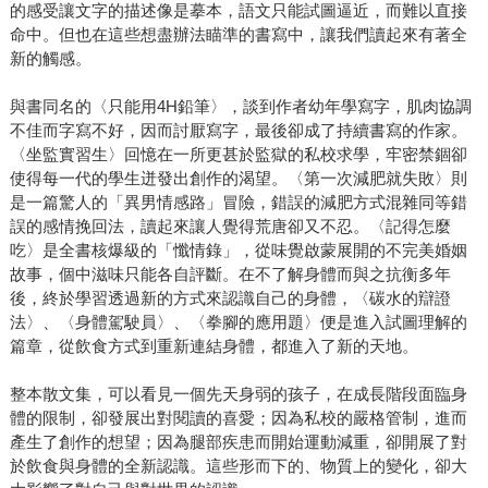
的感受讓文字的描述像是摹本，語文只能試圖逼近，而難以直接
命中。但也在這些想盡辦法瞄準的書寫中，讓我們讀起來有著全
新的觸感。
與書同名的〈只能用4H鉛筆〉，談到作者幼年學寫字，肌肉協調
不佳而字寫不好，因而討厭寫字，最後卻成了持續書寫的作家。
〈坐監實習生〉回憶在一所更甚於監獄的私校求學，牢密禁錮卻
使得每一代的學生迸發出創作的渴望。〈第一次減肥就失敗〉則
是一篇驚人的「異男情感路」冒險，錯誤的減肥方式混雜同等錯
誤的感情挽回法，讀起來讓人覺得荒唐卻又不忍。〈記得怎麼
吃〉是全書核爆級的「懺情錄」，從味覺啟蒙展開的不完美婚姻
故事，個中滋味只能各自評斷。在不了解身體而與之抗衡多年
後，終於學習透過新的方式來認識自己的身體，〈碳水的辯證
法〉、〈身體駕駛員〉、〈拳腳的應用題〉便是進入試圖理解的
篇章，從飲食方式到重新連結身體，都進入了新的天地。
整本散文集，可以看見一個先天身弱的孩子，在成長階段面臨身
體的限制，卻發展出對閱讀的喜愛；因為私校的嚴格管制，進而
產生了創作的想望；因為腿部疾患而開始運動減重，卻開展了對
於飲食與身體的全新認識。這些形而下的、物質上的變化，卻大