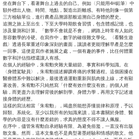
坐在舞台下，看著舞台上過去的自己。例如〈只能用4H鉛筆〉中
額外標出人物、時間、地點，製造出距離感。有時他則像一個第
三方檢驗單位，進行農產品溯源那般追溯自己身體的歷史。
追溯之旅上至出生，下至大學時期飲食習慣，包含體感記憶，也
涉及量測和計算。「數學不會就是不會」，網路上時常有人如此
形容數學的冷硬。在寫作中，數字的確很難文學化。〈看醫生遊
戲〉透過長輩重述印象深刻的畫面，讓讀者更能理解早產是怎麼
一回事。這便是寫作者施展之處，一個有趣的事件，比任何體重
數字和評估指標還讓人有感。
在個人的經驗中，朱宥勳夾雜大量細節、事實和科學知識。在
〈身體駕駛員〉，朱宥勳描述腳踝疼痛的求醫過程。這個困擾在
醫療體系中難以解決，最後透過運動重新與肌肉接上線，才有顯
著改善。朱宥勳不只純然寫「什麼有效什麼沒有效」的個人經
驗，而更盡力去理解背後的解剖學、身體力學，再用文字記述連
接身體的經歷。
這樣的寫法相當「朱宥勳」，竭盡所能想弄懂規律和原理，予以
歸類、系統化。至少以我所有的知識來讀，這本書關於身體、醫
學的內容是沒有什麼差錯的，求真的態度不得不讓人佩服。
在序中，儘管朱宥勳自承經驗有限、為避免俗濫，一直沒有出版
散文集。然而，這本文集也不是典型著墨經驗和情感的散文。他