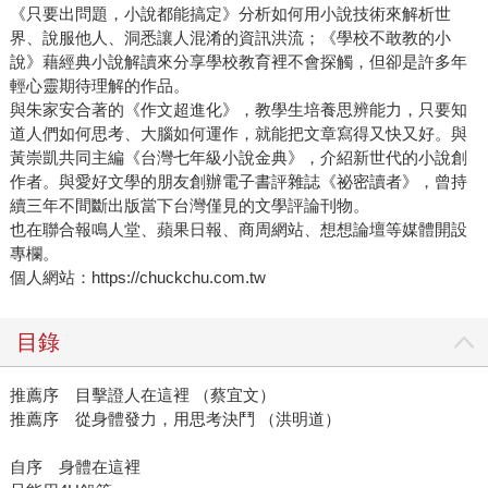
《只要出問題，小說都能搞定》分析如何用小說技術來解析世
界、說服他人、洞悉讓人混淆的資訊洪流；《學校不敢教的小
說》藉經典小說解讀來分享學校教育裡不會探觸，但卻是許多年
輕心靈期待理解的作品。
與朱家安合著的《作文超進化》，教學生培養思辨能力，只要知
道人們如何思考、大腦如何運作，就能把文章寫得又快又好。與
黃崇凱共同主編《台灣七年級小說金典》，介紹新世代的小說創
作者。與愛好文學的朋友創辦電子書評雜誌《祕密讀者》，曾持
續三年不間斷出版當下台灣僅見的文學評論刊物。
也在聯合報鳴人堂、蘋果日報、商周網站、想想論壇等媒體開設
專欄。
個人網站：https://chuckchu.com.tw
目錄
推薦序 目擊證人在這裡 （蔡宜文）
推薦序 從身體發力，用思考決鬥 （洪明道）
自序 身體在這裡