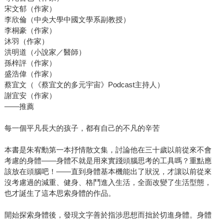
宋文郁（作家）
李欣倫（中央大學中國文學系副教授）
李桐豪（作家）
沐羽（作家）
洪明道（小說家／醫師）
孫梓評（作家）
盛浩偉（作家）
蔡宜文（《蔡宜文的多元宇宙》Podcast主持人）
謝宜安（作家）
——推薦
每一個平凡長大的孩子，都有自己的不凡的辛苦
本書是朱宥勳第一本抒情散文集，討論他在三十歲以前從來不會
考慮的身體——身體不就是用來實踐頭腦思考的工具嗎？重點應
該放在頭腦吧！——直到身體基本機能出了狀況，才讓以前從來
沒考慮過的減重、健身、格鬥進入生活，全面改變了生活型態，
也才誕生了這本思索身體的作品。
開始探索身體後，發現文字善於指涉思想而拙於切進身體。身體