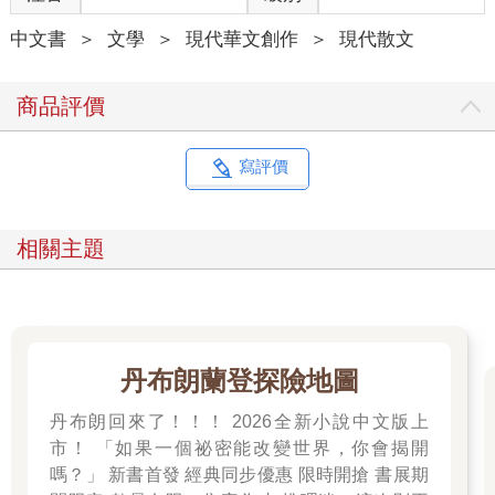
「田」，不含鉛不含水的墨跡在大平原上水淹七軍。
中文書
＞
文學
＞
現代華文創作
＞
現代散文
筆夠硬，作業寫不乾淨的問題也就到一段落。但那時候不管大人
或我都沒意識到真正的問題背後還有問題——為什麼我寫字會用
力到，無法跟別人用同樣的鉛筆？
商品評價
那個年代，「感覺統合能力測試」之類的檢測還不流行，即便我
的母親自己是小學老師，也未必能意識到「有些問題不是認真就
能解決」，多少需要一點早療或動作訓練。我當然更不會懂這
寫評價
些，只是本能地覺得「寫字很煩」。所以，在小學階段的四大科
目裡，我最討厭國語科，社會科次之，自然科又次之，最喜歡的
是數學。跟這些科目本質毫無關係，純粹是依照考卷所需的「中
相關主題
文作答字數」來決定的。小時候的我超級討厭寫字。而我並不知
道，其實我跟「字」本身無冤無仇，純粹是我的寫作姿勢、用力
方法出了很大的問題，導致我寫每一個字都比別的同學更疲勞。
畢竟他們沒有把能量浪費在「力透紙背」之上。
幸或不幸，我也正處於台灣教育史上「剛剛開始要廢除體罰」的
丹布朗蘭登探險地圖
階段。我自小也被熱熔膠棒、木製飯匙或從課桌椅拆下來的木條
打過，不過總體而言，應該是比戒嚴時代的人少挨了不少板子。
丹布朗回來了！！！ 2026全新小說中文版上
在這新舊交替的時期，我的老師們便以罰寫來取代體罰。多年以
市！ 「如果一個祕密能改變世界，你會揭開
後，我在師培課程裡明白了他們的邏輯——如果都要處罰學生
嗎？」 新書首發 經典同步優惠 限時開搶 書展期
了，與其無意義地使學生疼痛，不如讓他「順便」練習一些需要