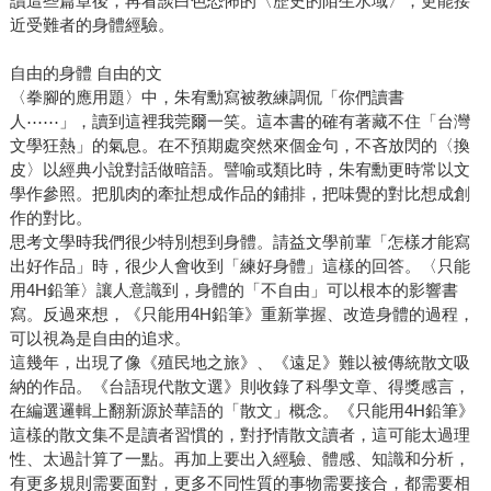
讀這些篇章後，再看談白色恐怖的〈歷史的陌生水域〉，更能接
近受難者的身體經驗。
自由的身體 自由的文
〈拳腳的應用題〉中，朱宥勳寫被教練調侃「你們讀書
人⋯⋯」，讀到這裡我莞爾一笑。這本書的確有著藏不住「台灣
文學狂熱」的氣息。在不預期處突然來個金句，不吝放閃的〈換
皮〉以經典小說對話做暗語。譬喻或類比時，朱宥勳更時常以文
學作參照。把肌肉的牽扯想成作品的鋪排，把味覺的對比想成創
作的對比。
思考文學時我們很少特別想到身體。請益文學前輩「怎樣才能寫
出好作品」時，很少人會收到「練好身體」這樣的回答。〈只能
用4H鉛筆〉讓人意識到，身體的「不自由」可以根本的影響書
寫。反過來想，《只能用4H鉛筆》重新掌握、改造身體的過程，
可以視為是自由的追求。
這幾年，出現了像《殖民地之旅》、《遠足》難以被傳統散文吸
納的作品。《台語現代散文選》則收錄了科學文章、得獎感言，
在編選邏輯上翻新源於華語的「散文」概念。《只能用4H鉛筆》
這樣的散文集不是讀者習慣的，對抒情散文讀者，這可能太過理
性、太過計算了一點。再加上要出入經驗、體感、知識和分析，
有更多規則需要面對，更多不同性質的事物需要接合，都需要相