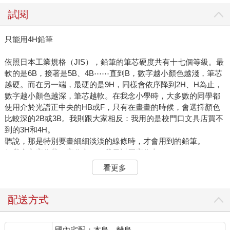
試閱
只能用4H鉛筆
依照日本工業規格（JIS），鉛筆的筆芯硬度共有十七個等級。最
軟的是6B，接著是5B、4B⋯⋯直到B，數字越小顏色越淺，筆芯
越硬。而在另一端，最硬的是9H，同樣會依序降到2H、H為止，
數字越小顏色越深，筆芯越軟。在我念小學時，大多數的同學都
使用介於光譜正中央的HB或F，只有在畫畫的時候，會選擇顏色
比較深的2B或3B。我則跟大家相反：我用的是校門口文具店買不
到的3H和4H。
聽說，那是特別要畫細細淡淡的線條時，才會用到的鉛筆。
但我拿它寫作業，寫作文——我最討厭寫作文了。
精確一點說，我討厭的是寫字。而這跟我使用的鉛筆有莫大的關
看更多
係。不知道為什麼，只要我使用B系列的鉛筆，作業簿每頁都會烏
黑糜爛。別人寫起來乾乾淨淨的頁面，我的就會是畫壞的素描。
每一筆畫，我硬是可以比別人粗上一倍；再加上我寫字姿勢不
配送方式
好，手掌總是在紙面拖磨，這些筆畫就進一步被手汗抹成畫壞的
水墨。
國內宅配：本島、離島