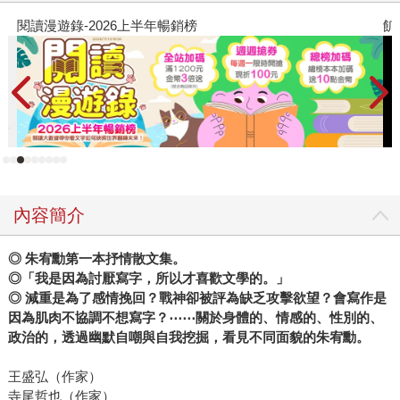
飢餓遊戲前傳贈早優券
教
內容簡介
◎ 朱宥勳第一本抒情散文集。
◎「我是因為討厭寫字，所以才喜歡文學的。」
◎ 減重是為了感情挽回？戰神卻被評為缺乏攻擊欲望？會寫作是
因為肌肉不協調不想寫字？⋯⋯關於身體的、情感的、性別的、
政治的，透過幽默自嘲與自我挖掘，看見不同面貌的朱宥勳。
王盛弘（作家）
寺尾哲也（作家）