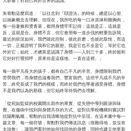
大影響了對自己與對世界的認識。
朱宥勳這麼寫道：「以往念到『辯證法』的時候，總是以心智、
以抽象概念去理解。但現在，我所吃的每一口冰淇淋和雞胸肉，
每一份薯條和燙青菜，都用身體牢牢記得：這就是正，這就是
反，這就是合。身體不言，但它會用每一道步伐的輕重告訴我，
最近的狀況如何。我們彼此控制，彼此折磨，也彼此取悅，而這
一切，正最證明了我和它的親密。我是它也不全是它，等於它也
外於它；如此，才總算是認識了身體——人到三十多，終於能和
它好好打聲招呼，原來你是這樣地、一直在這裡。」
每一個平凡長大的孩子，都有自己不凡的辛苦。身體限制我們、
苦勞我們，而身體也滋養我們、豐富我們。這些平凡或不凡的辛
苦，終究長成了我們的模樣，而終於我們也學著感受身體。身體
不是我們以為的那樣，但它始終等待我們去理解。
「從宛如監獄的校園開出寫作的果實、從失戀中學到眼淚與味
覺、在傷病中找到與身體共存的方式、從對抗學校機構到嘗試對
抗陽剛氣概，宥勳的自我清晰地從對抗中呈現。在這本書中每一
篇文章、每一個符號，宥勳對我們傳送訊息（很難得地，並沒有
太說教），讓我們看到他如何找回他的身體，同時也建立他更新