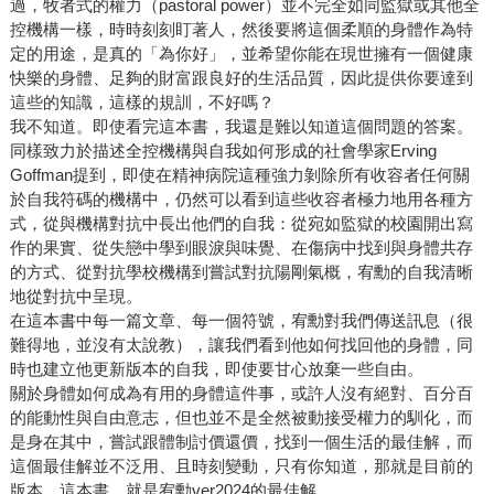
過，牧者式的權力（pastoral power）並不完全如同監獄或其他全
控機構一樣，時時刻刻盯著人，然後要將這個柔順的身體作為特
定的用途，是真的「為你好」，並希望你能在現世擁有一個健康
快樂的身體、足夠的財富跟良好的生活品質，因此提供你要達到
這些的知識，這樣的規訓，不好嗎？
我不知道。即使看完這本書，我還是難以知道這個問題的答案。
同樣致力於描述全控機構與自我如何形成的社會學家Erving
Goffman提到，即使在精神病院這種強力剝除所有收容者任何關
於自我符碼的機構中，仍然可以看到這些收容者極力地用各種方
式，從與機構對抗中長出他們的自我：從宛如監獄的校園開出寫
作的果實、從失戀中學到眼淚與味覺、在傷病中找到與身體共存
的方式、從對抗學校機構到嘗試對抗陽剛氣概，宥勳的自我清晰
地從對抗中呈現。
在這本書中每一篇文章、每一個符號，宥勳對我們傳送訊息（很
難得地，並沒有太說教），讓我們看到他如何找回他的身體，同
時也建立他更新版本的自我，即使要甘心放棄一些自由。
關於身體如何成為有用的身體這件事，或許人沒有絕對、百分百
的能動性與自由意志，但也並不是全然被動接受權力的馴化，而
是身在其中，嘗試跟體制討價還價，找到一個生活的最佳解，而
這個最佳解並不泛用、且時刻變動，只有你知道，那就是目前的
版本。這本書，就是宥勳ver2024的最佳解。