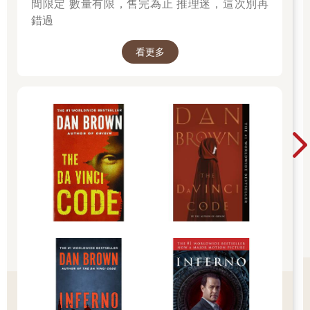
間限定 數量有限，售完為止 推理迷，這次別再
反覆操作才能精熟的技能，比如寫出一手漂亮的好字。
錯過
殊不知對我來說，罰寫就是體罰。上課愛講話、聽課不專心、偷
偷在抽屜裡讀課外書⋯⋯每天我都能成功讓自己領到罰寫。或者
抄課文兩遍，或者抄生詞二十行。母親和我同校，她教高年級，
看更多
幾乎每天都要上課兼課輔到傍晚四、五點。中低年級的我則中午
十二點就應該放學，不用去安親班，直接去她任教的班級找她。
但我硬是可以罰寫到兩點、三點甚至抄到放學鐘響。沒有人知道
我為什麼會寫這麼慢，我也不知道。而我的字跡有變漂亮嗎？
嗯，這就是為什麼，我會在那堂師培課上全程微笑。
因為我不守秩序，所以罰我抄課文，這個邏輯大概只比用頭痛藥
去醫治肚子痛好一點點。最悲傷的是：我的頭還是繼續痛。
討厭寫字的我，最討厭的學習活動自然是「寫作文」了。別看我
現在彷彿語文教育改革鬥士，到處批評作文教學哪裡不合乎寫作
原理、哪裡是無效訓練，小學時的我可沒有這麼高層次的困擾，
我討厭的只有「寫字」本身而已。而作文偏偏都是字。所以直到
今天，我都還記得自己最早幾篇作文是怎麼寫的。
人物：我和母親
時間：某天下午
地點：母親在臥房，我坐在小桌旁
母親：「你可以寫『我們這次校外教學去了九族文化村，學到很