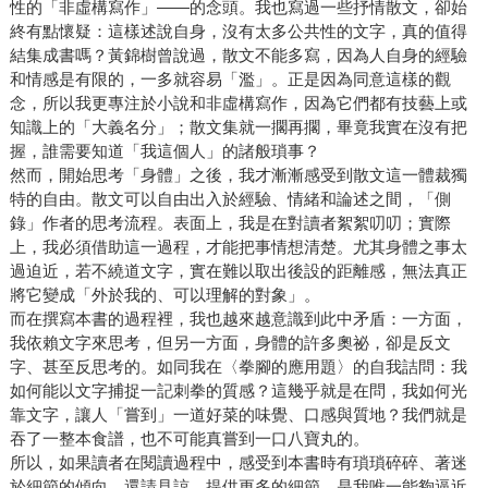
性的「非虛構寫作」——的念頭。我也寫過一些抒情散文，卻始
終有點懷疑：這樣述說自身，沒有太多公共性的文字，真的值得
結集成書嗎？黃錦樹曾說過，散文不能多寫，因為人自身的經驗
和情感是有限的，一多就容易「濫」。正是因為同意這樣的觀
念，所以我更專注於小說和非虛構寫作，因為它們都有技藝上或
知識上的「大義名分」；散文集就一擱再擱，畢竟我實在沒有把
握，誰需要知道「我這個人」的諸般瑣事？
然而，開始思考「身體」之後，我才漸漸感受到散文這一體裁獨
特的自由。散文可以自由出入於經驗、情緒和論述之間，「側
錄」作者的思考流程。表面上，我是在對讀者絮絮叨叨；實際
上，我必須借助這一過程，才能把事情想清楚。尤其身體之事太
過迫近，若不繞道文字，實在難以取出後設的距離感，無法真正
將它變成「外於我的、可以理解的對象」。
而在撰寫本書的過程裡，我也越來越意識到此中矛盾：一方面，
我依賴文字來思考，但另一方面，身體的許多奧祕，卻是反文
字、甚至反思考的。如同我在〈拳腳的應用題〉的自我詰問：我
如何能以文字捕捉一記刺拳的質感？這幾乎就是在問，我如何光
靠文字，讓人「嘗到」一道好菜的味覺、口感與質地？我們就是
吞了一整本食譜，也不可能真嘗到一口八寶丸的。
所以，如果讀者在閱讀過程中，感受到本書時有瑣瑣碎碎、著迷
於細節的傾向，還請見諒。提供更多的細節，是我唯一能夠逼近