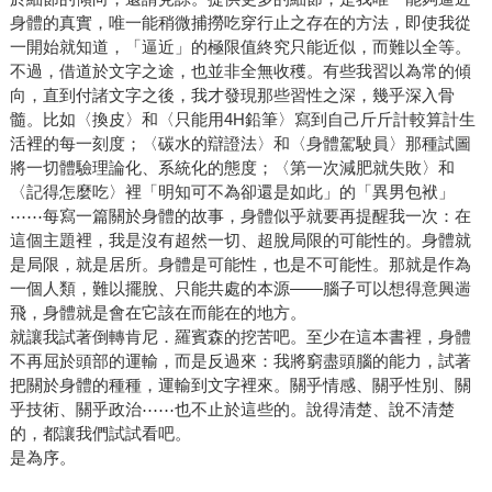
身體的真實，唯一能稍微捕撈吃穿行止之存在的方法，即使我從
一開始就知道，「逼近」的極限值終究只能近似，而難以全等。
不過，借道於文字之途，也並非全無收穫。有些我習以為常的傾
向，直到付諸文字之後，我才發現那些習性之深，幾乎深入骨
髓。比如〈換皮〉和〈只能用4H鉛筆〉寫到自己斤斤計較算計生
活裡的每一刻度；〈碳水的辯證法〉和〈身體駕駛員〉那種試圖
將一切體驗理論化、系統化的態度；〈第一次減肥就失敗〉和
〈記得怎麼吃〉裡「明知可不為卻還是如此」的「異男包袱」
⋯⋯每寫一篇關於身體的故事，身體似乎就要再提醒我一次：在
這個主題裡，我是沒有超然一切、超脫局限的可能性的。身體就
是局限，就是居所。身體是可能性，也是不可能性。那就是作為
一個人類，難以擺脫、只能共處的本源——腦子可以想得意興遄
飛，身體就是會在它該在而能在的地方。
就讓我試著倒轉肯尼．羅賓森的挖苦吧。至少在這本書裡，身體
不再屈於頭部的運輸，而是反過來：我將窮盡頭腦的能力，試著
把關於身體的種種，運輸到文字裡來。關乎情感、關乎性別、關
乎技術、關乎政治⋯⋯也不止於這些的。說得清楚、說不清楚
的，都讓我們試試看吧。
是為序。