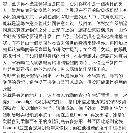
題，至少你不應該覺得這是問題，否則你就不是一個夠格的男
人。當然這個對於身體的忽視，他展現在不同的階級或群體上有
不同的展現方式，例如在如同宥勳一般的文人中，其展現方式可
能就是認為在意身體就如同在意金錢一般俗氣，你對於自我的認
同應該奠基於物質之外，是形而上的，讓那些東西構成你，由你
主動去選擇你要認同什麼，由「你」這個意識有意識地去建構自
我，而不是由一個受限於物質與俗世的身體來建構你。再附加上
如我跟宥勳的學長高穎超在研究中提到，在台灣「文武」的陽剛
氣概鬥爭，正如同腦與身體的鬥爭，在搶奪誰才能定義正港真男
人。當宥勳進入駕駛艙開始連結軀體的同時，不僅是重新降生，
也是重新建構在他的系統內，男人應該是什麼樣子的。
宥勳重新把身體給找回來，不只是病痛的、不結實的、痛苦的、
受傷的身體，還包括了接受自己可以成為一個柔順健康且好用的
身體。
這就是有趣的地方了。這本書以宥勳的青少年生涯開場，第一次
提到Foucault的《規訓與懲罰》，是用來描述他所就讀的學校如
同監獄一般規訓他的生活，讓他成為一個「外表」溫馴但沾染了
體制陰暗與猥瑣的乖孩子，而在之後Foucault再次出場，卻是宥
勳體會到柔順而有用的身體到底有多好用，甚至因此感到愉快。
Foucault並無否定規訓會帶來愉悅，而在他後續的著作中也提到