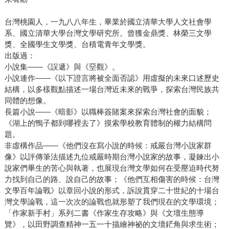
台灣桃園人，一九八八年生，畢業於國立清華大學人文社會學
系、國立清華大學台灣文學研究所。曾獲金鼎獎、林榮三文學
獎、全國學生文學獎、台積電青年文學獎。
出版過：
小說集——《誤遞》與《堊觀》。
小說連作——《以下證言將被全面否認》用虛擬的未來口述歷史
結構，以多樣觀點描述一場台灣近未來的戰爭，探索台灣民族共
同體的想像。
長篇小說——《暗影》以職棒簽賭案來探索台灣社會的面貌；
《湖上的鴨子都到哪裡去了》摸索學校教育體制的權力結構問
題。
非虛構作品——《他們沒在寫小說的時候：戒嚴台灣小說家群
像》以評傳筆法描述九位戒嚴時期台灣小說家的故事，凝鍊出小
說家們畢生的苦心與執著，也展現台灣文學如何在受壓迫時代努
力找到自己的路、說自己的故事；《他們互相傷害的時候：台灣
文學百年論戰》以章回小說的形式，訴說貫穿二十世紀的十場台
灣文學論戰，這一次次的論戰也就形塑了我們現在的文學環境；
「作家新手村」系列二書《作家生存攻略》與《文壇生態導
覽》，以田野調查精神一五一十描繪神祕的文壇鋩角與求生術；