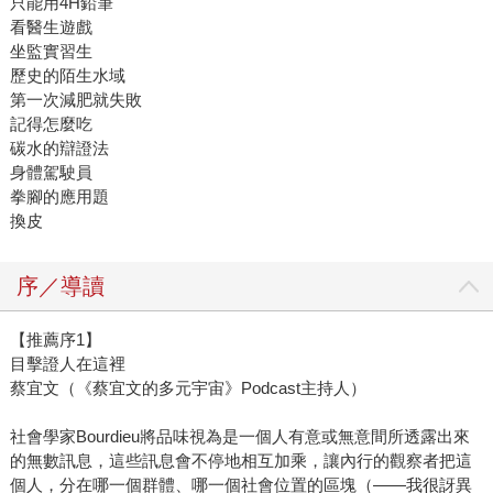
只能用4H鉛筆
看醫生遊戲
坐監實習生
歷史的陌生水域
第一次減肥就失敗
記得怎麼吃
碳水的辯證法
身體駕駛員
拳腳的應用題
換皮
序／導讀
【推薦序1】
目擊證人在這裡
蔡宜文（《蔡宜文的多元宇宙》Podcast主持人）
社會學家Bourdieu將品味視為是一個人有意或無意間所透露出來
的無數訊息，這些訊息會不停地相互加乘，讓內行的觀察者把這
個人，分在哪一個群體、哪一個社會位置的區塊（——我很訝異