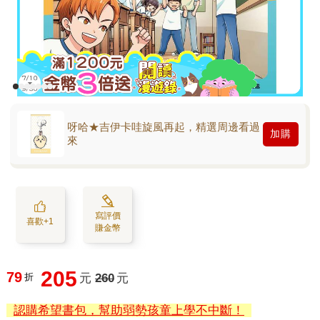
呀哈★吉伊卡哇旋風再起，精選周邊看過
加購
來
寫評價
喜歡+1
賺金幣
205
79
折
元
260
元
認購希望書包，幫助弱勢孩童上學不中斷！