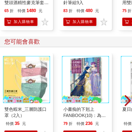
雙頭酒精性麥克筆套組
針筆組9入
用雙
- 膚色系
1480
480
65
折
特價
元
83
折
特價
元
75
折
加入購物車
加入購物車
您可能會喜歡
雙色蝦米_三層防護口
小書痴的下剋上
夏日
罩（2入）
FANBOOK(10)：為了
成為圖書管理員不擇手
35
236
特價
元
79
折
特價
元
特價
段！