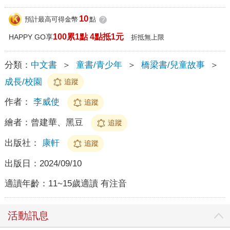
10
預計最高可得金幣
點
?
100累1點 4點抵1元
HAPPY GO享
折抵無上限
分類：
中文書
＞
童書/青少年
＞
橋梁書/兒童故事
＞
成長/校園
追蹤
作者：
李威使
追蹤
繪者：
曾建華、黑豆
追蹤
出版社：
康軒
追蹤
出版日：
2024/09/10
適讀年齡：
11~15歲適讀 有注音
活動訊息