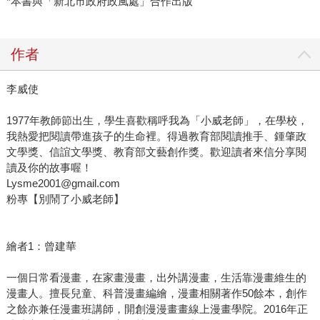
*本書與「新北市政府政風處」合作出版
作者
李威使
1977年教師節出生，學生喜歡稱呼我為「小威老師」，在學校，
我熱愛把閱讀帶進孩子的生命裡。得過教育部閱讀推手、鍾肇政
文學獎、信誼文學獎、教育部文藝創作獎。歡迎讀者來信分享閱
讀及你的故事喔！
Lysme2001@gmail.com
粉專【別鬧了小威老師】
繪者1：曾建華
一個日常看漫畫，在家畫漫畫，出外講漫畫，生活靠漫畫維生的
漫畫⼈。擅長兒童、科普漫畫編繪，漫畫相關著作50餘本，創作
之餘亦兼任漫畫班講師，開創漫漫畫畫線上漫畫學院。2016年正