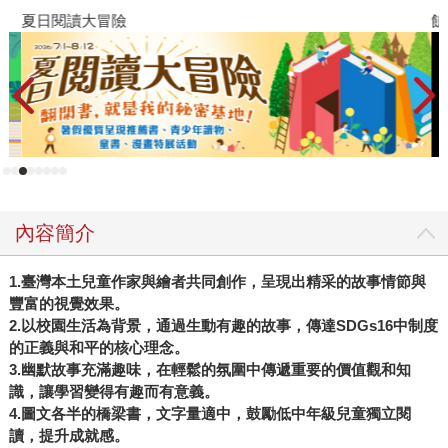
夏日閱讀大冒險
飢
內容簡介
1.臺灣本土兒童作家與繪者共同創作，呈現出精采的故事情節與
豐富的視覺效果。
2.以校園生活為背景，通過生動有趣的故事，傳達SDGs16中制度
的正義與和平的核心理念。
3.幽默故事充滿趣味，在輕鬆的氛圍中傳遞重要的價值觀和知
識，讓學習變得有趣而有意義。
4.圖文各半的橋梁書，文字量適中，鼓勵低中年級兒童獨立閱
讀，提升成就感。