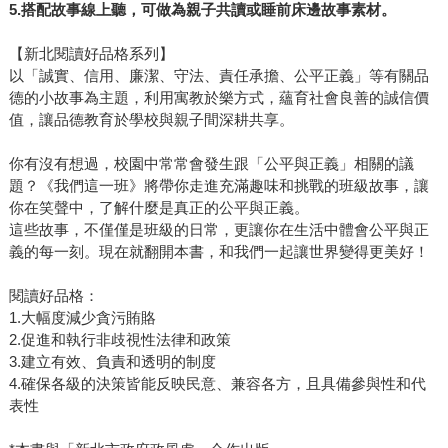
5.搭配故事線上聽，可做為親子共讀或睡前床邊故事素材。
【新北閱讀好品格系列】
以「誠實、信用、廉潔、守法、責任承擔、公平正義」等有關品
德的小故事為主題，利用寓教於樂方式，蘊育社會良善的誠信價
值，讓品德教育於學校與親子間深耕共享。
你有沒有想過，校園中常常會發生跟「公平與正義」相關的議
題？《我們這一班》將帶你走進充滿趣味和挑戰的班級故事，讓
你在笑聲中，了解什麼是真正的公平與正義。
這些故事，不僅僅是班級的日常，更讓你在生活中體會公平與正
義的每一刻。現在就翻開本書，和我們一起讓世界變得更美好！
閱讀好品格：
1.大幅度減少貪污賄賂
2.促進和執行非歧視性法律和政策
3.建立有效、負責和透明的制度
4.確保各級的決策皆能反映民意、兼容各方，且具備參與性和代
表性