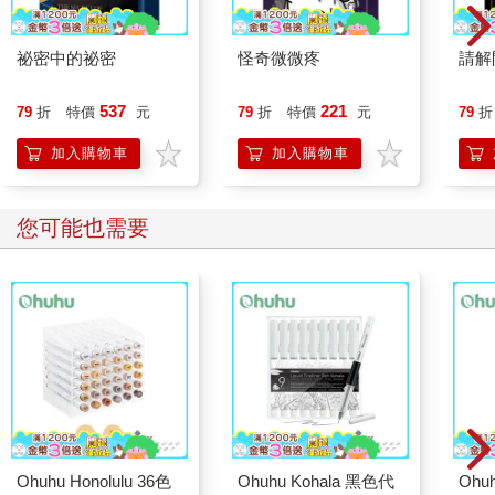
祕密中的祕密
怪奇微微疼
請解
537
221
79
折
特價
元
79
折
特價
元
79
折
加入購物車
加入購物車
您可能也需要
Ohuhu Honolulu 36色
Ohuhu Kohala 黑色代
Ohu