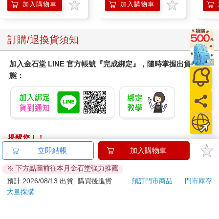
加入購物車
加入購物車
訂購/退換貨須知
加入金石堂 LINE 官方帳號『完成綁定』，隨時掌握出貨動
態：
提醒您！！
金石堂及銀行均不會請您操作ATM! 如接獲電話要求您前往
立即結帳
加入購物車
ATM提款機，請不要聽從指示，以免受騙上當！
※ 下方點圖前往本月金石堂強力推薦
退換貨須知：
預計 2026/08/13 出貨
購買後進貨
預訂門市商品
門市庫存
大量採購
**提醒您，鑑賞期不等於試用期，退回商品須為全新狀態**
依據「消費者保護法」第19條及行政院消費者保護處公告之
「通訊交易解除權合理例外情事適用準則」，以下商品購買