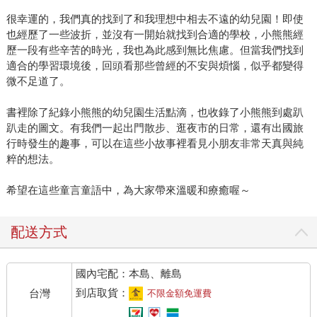
很幸運的，我們真的找到了和我理想中相去不遠的幼兒園！即使
也經歷了一些波折，並沒有一開始就找到合適的學校，小熊熊經
歷一段有些辛苦的時光，我也為此感到無比焦慮。但當我們找到
適合的學習環境後，回頭看那些曾經的不安與煩惱，似乎都變得
微不足道了。
書裡除了紀錄小熊熊的幼兒園生活點滴，也收錄了小熊熊到處趴
趴走的圖文。有我們一起出門散步、逛夜市的日常，還有出國旅
行時發生的趣事，可以在這些小故事裡看見小朋友非常天真與純
粹的想法。
希望在這些童言童語中，為大家帶來溫暖和療癒喔～
配送方式
國內宅配：本島、離島
到店取貨：
台灣
不限金額免運費