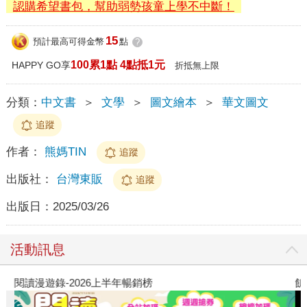
認購希望書包，幫助弱勢孩童上學不中斷！
15
預計最高可得金幣
點
?
100累1點 4點抵1元
HAPPY GO享
折抵無上限
分類：
中文書
＞
文學
＞
圖文繪本
＞
華文圖文
追蹤
作者：
熊媽TIN
追蹤
出版社：
台灣東販
追蹤
出版日：
2025/03/26
活動訊息
閱讀漫遊錄-2026上半年暢銷榜
飢