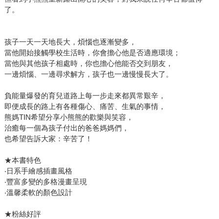
了。
孩子一天一天地長大，煩惱也逐漸變多，
當他開始接觸學校生活時，你會擔心他是否適應環境；
當他與其他孩子相處時，你也擔心他能否交到朋友，
一邊煩惱、一邊尋求解方，孩子也一邊慢慢長大了。
負能量爆發的育兒道路上每一步走來都異常艱辛，
即便成長的路上有各種傷心、痛苦、生氣的事情，
熊媽TIN希望分享小熊熊的歡樂與笑容，
治癒每一個為孩子付出的爸爸媽媽們，
也希望告訴大家：辛苦了！
★本書特色
‧日系手繪感插畫風格
‧豐富多變的多格漫畫呈現
‧溫馨柔軟的顏色設計
★粉絲好評