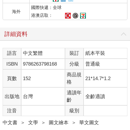
國際快遞：全球
海外
港澳店取：
詳細資料
語言
中文繁體
裝訂
紙本平裝
ISBN
9786263798168
分級
普通級
商品規
頁數
152
21*14.7*1.2
格
適讀年
出版地
台灣
全齡適讀
齡
注音
級別
中文書
＞
文學
＞
圖文繪本
＞
華文圖文