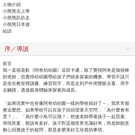
人物介紹
小熊熊去上學
小熊熊趴趴走
小熊熊日本遊
結語
序／導讀
前言
我一直很喜歡《阿奇幼幼園》這部卡通，除了覺得阿奇是個很棒
的老師，也覺得幼幼園帶給孩子們很多探索的機會。學習不該只
是坐在教室裡讀書、練習寫字，而是走到戶外用雙眼去看、用手
去觸摸，透過親身體驗來探索與成長。
「如果現實中也有像阿奇幼幼園一樣的學校就好了～」我常常都
會這麼想。如果學校可以在孩子抬頭望著天空問：「為什麼會有
雲？」、「為什麼小鳥可以飛？」然後老師帶著孩子一起思索、
尋找答案，那該有多好。孩子對這個世界充滿好奇，而老師願意
耐心回應孩子的疑問，那是多麼美好又珍貴的事情。