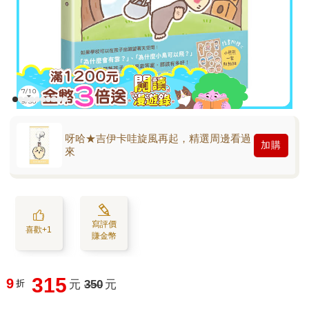
呀哈★吉伊卡哇旋風再起，精選周邊看過
加購
來
寫評價
喜歡+1
賺金幣
315
9
折
元
350
元