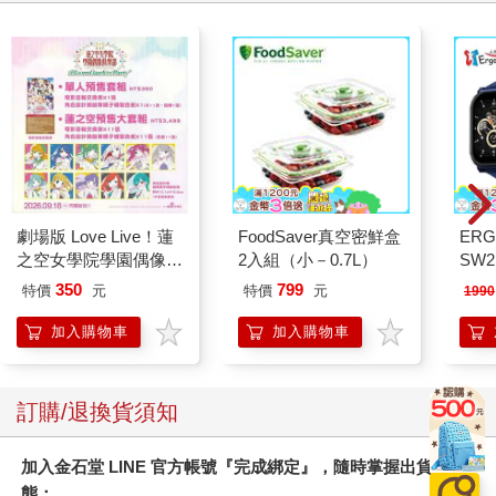
劇場版 Love Live！蓮
FoodSaver真空密鮮盒
ERG
之空女學院學園偶像俱
2入組（小－0.7L）
SW2
樂部 Bloom Garden
泳心
350
799
特價
元
特價
元
1990
Party單人套票
錶
加入購物車
加入購物車
訂購/退換貨須知
加入金石堂 LINE 官方帳號『完成綁定』，隨時掌握出貨動
態：