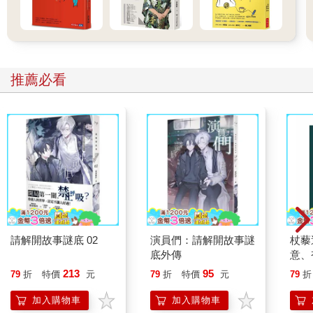
推薦必看
請解開故事謎底 02
演員們：請解開故事謎
杖藜
底外傳
意、
恭談
213
95
79
折
特價
元
79
折
特價
元
79
折
想
加入購物車
加入購物車