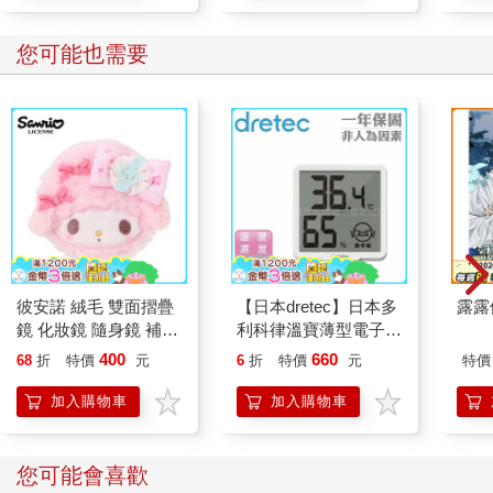
您可能也需要
彼安諾 絨毛 雙面摺疊
【日本dretec】日本多
露露
鏡 化妝鏡 隨身鏡 補妝
利科律溫寶薄型電子溫
鏡 鏡子 PIANO 三麗鷗
濕度計-白色-可掛式
400
660
68
折
特價
元
6
折
特價
元
特價
Sanrio
(O-449WT)
加入購物車
加入購物車
您可能會喜歡