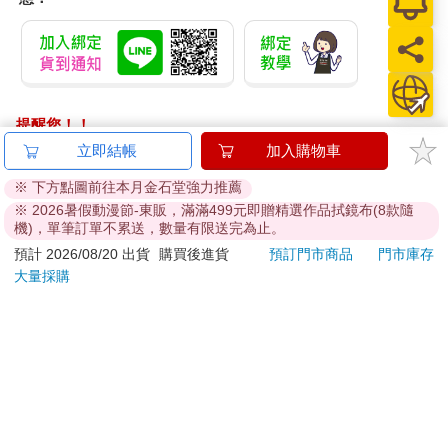
提醒您！！
金石堂及銀行均不會請您操作ATM! 如接獲電話要求您前往
立即結帳
加入購物車
ATM提款機，請不要聽從指示，以免受騙上當！
※ 下方點圖前往本月金石堂強力推薦
※ 2026暑假動漫節-東販，滿滿499元即贈精選作品拭鏡布(8款隨
退換貨須知：
機)，單筆訂單不累送，數量有限送完為止。
**提醒您，鑑賞期不等於試用期，退回商品須為全新狀態**
預計 2026/08/20 出貨
購買後進貨
預訂門市商品
門市庫存
依據「消費者保護法」第19條及行政院消費者保護處公告之
大量採購
「通訊交易解除權合理例外情事適用準則」，以下商品購買
後，除商品本身有瑕疵外，將不提供7天的猶豫期：
易於腐敗、保存期限較短或解約時即將逾期。（如：生
鮮食品）
依消費者要求所為之客製化給付。（客製化商品）
報紙、期刊或雜誌。（含MOOK、外文雜誌）
經消費者拆封之影音商品或電腦軟體。