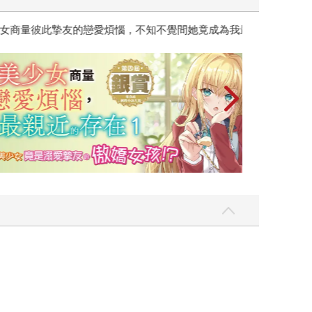
彼此摯友的戀愛煩惱，不知不覺間她竟成為我最親近
台灣角川2026