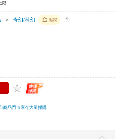
上限
品
＞
奇幻/科幻
追蹤
?
市商品
門市庫存
大量採購