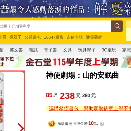
圭吾
楊双子
公益書包
16647續集
吉伊卡哇
通靈藥師
路邊攤新作
馬斯克
玩具總動員5
超慢跑
館
英文書
雜誌
電子書
文具
玩具親子
3C電玩
家
神使劇場：山的安眠曲
238
85
折
元
280
元
認購希望書包，幫助弱勢孩童上學不
10
預計最高可得金幣
點
?