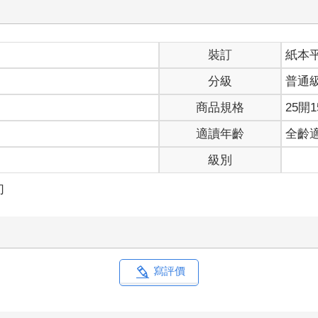
睜得大大的眼睛對上。
得又圓又大。
裝訂
紙本
看著擠壓在玻璃窗上的兩張圓嫩臉蛋，可愛的五官都壓得變形了。
並沒隨著她的手臂轉動。
分級
普通
楊家的兩個小孩，還是一對雙胞胎。
商品規格
25開1
。
適讀年齡
全齡
靠太近，兩張小臉不約而同露出抗拒。
級別
把對方推離窗戶。
對方擠在窗子前。
幻
都不懂得愛護手足。
越來越多青碧細絲纏繞在她的手指上。
去，穿過玻璃，像輕風拂過兩名小孩。
昏昏欲睡。
轉身前，目光似乎不經意往外一瞥……
寫評價
形和她說：