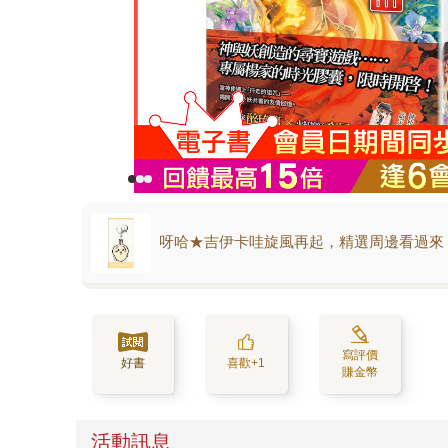
呀哈★吉伊卡哇旋風再起，精選周邊看過來
寫評價
好書
喜歡+1
賺金幣
活動訊息