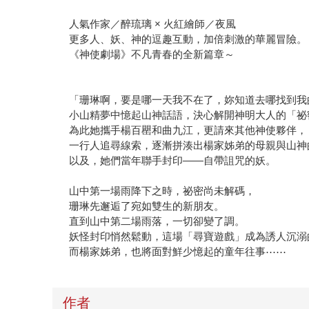
人氣作家／醉琉璃 × 火紅繪師／夜風
更多人、妖、神的逗趣互動，加倍刺激的華麗冒險。
《神使劇場》不凡青春的全新篇章～
「珊琳啊，要是哪一天我不在了，妳知道去哪找到我
小山精夢中憶起山神話語，決心解開神明大人的「祕
為此她攜手楊百罌和曲九江，更請來其他神使夥伴，
一行人追尋線索，逐漸拼湊出楊家姊弟的母親與山神
以及，她們當年聯手封印——自帶詛咒的妖。
山中第一場雨降下之時，祕密尚未解碼，
珊琳先邂逅了宛如雙生的新朋友。
直到山中第二場雨落，一切卻變了調。
妖怪封印悄然鬆動，這場「尋寶遊戲」成為誘人沉溺
而楊家姊弟，也將面對鮮少憶起的童年往事⋯⋯
作者