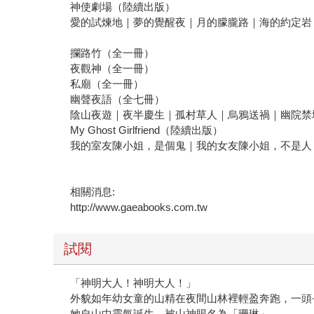
神使劇場（陸續出版）
愛的試煉地｜夢的覺醒夜｜月的朦朧路｜海的約定岩
攔路竹（全一冊）
夜觀神（全一冊）
私廟（全一冊）
幽聲夜語（全七冊）
陰山夜遊｜夜半慶生｜孤村草人｜烏鴉送禍｜幽院禁
My Ghost Girlfriend（陸續出版）
我的室友陳小姐，是個鬼｜我的女友陳小姐，不是人
相關消息:
http://www.gaeabooks.com.tw
試閱
「神明大人！神明大人！」
外貌如年幼女童的山精在夜間山林裡輕盈奔跑，一頭
她自山中靈氣誕生，被山神賜名為「珊琳」。