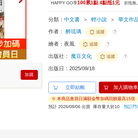
100累1點 4點抵1元
HAPPY GO享
折抵無
分類：
中文書
＞
輕小說
＞
華文作
作者：
醉琉璃
追蹤
?
繪者：
夜風
追蹤
?
出版社：
魔豆文化
追蹤
?
出版日：
2025/09/18
加購
立即結帳
加入購物車
※ 本商品會員日滿額金幣加碼回饋最高15倍
預計 2026/08/06 出貨
庫存量大於10
預訂門