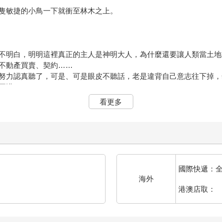
隻敏捷的小鳥一下就衝至林木之上。
不明白，明明這裡真正的主人是神明大人，為什麼還要讓人類當土地
不動產買賣、契約……
努力認真聽了，可是、可是眼皮不聽話，老是違背自己意志往下掉，
不懂了。
看更多
人的信奉者，那麼就讓他們幫忙管理一下吧。
」飛過去。
和山神，這些綿延不絕的山都是她們的家。
稱呼都不為過的大宅，此刻陷入闃靜。一扇扇窗戶後盡是幽暗，彷彿
像一隻隻眼睛。
國際快遞：
海外
港澳店取：
光，有如眼睛悄悄掀開一條縫。
找神明大人的事，忍不住往亮燈的房間飛過去。