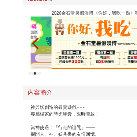
2026金石堂暑假漫博〈你好，我吃一點〉第二波
內容簡介
神與妖創造的尋寶遊戲⋯⋯
專屬楊家的時光膠囊，限時開啟！
當神使遇上「行走的詛咒」——
揭開人、神、妖共書的友情回憶。