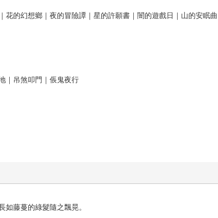
｜花的幻想鄉｜夜的冒險譚｜星的許願書｜闇的遊戲日｜山的安眠曲
地｜吊煞叩門｜倀鬼夜行
長如藤蔓的綠髮隨之飄晃。