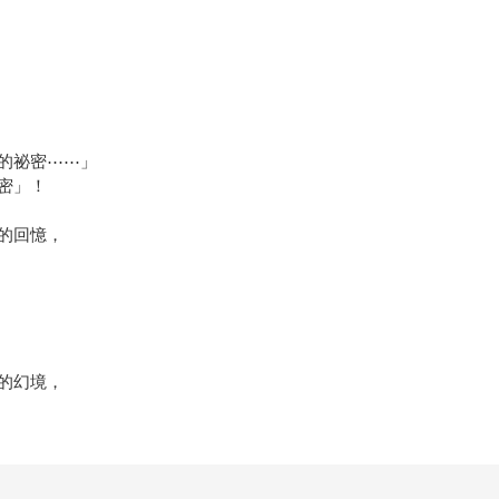
的祕密⋯⋯」
密」！
的回憶，
的幻境，