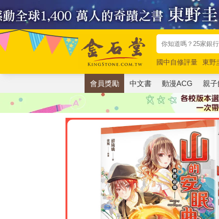
國中自修評量
東野
唯紅花綻放
奧德賽
會員獎勵
中文書
動漫ACG
親子