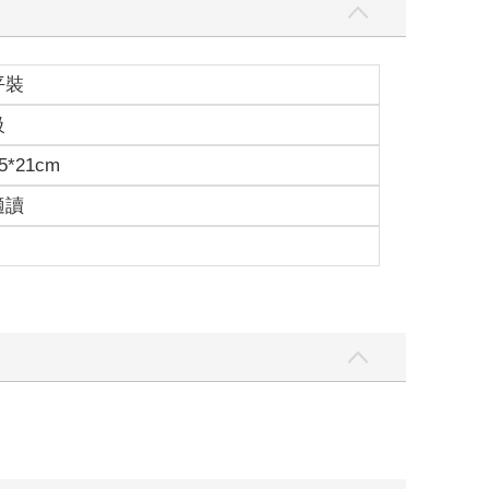
平裝
級
5*21cm
適讀