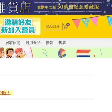
0
登入/註冊
電
居家休閒
日用食品
影音
售票
中斷！