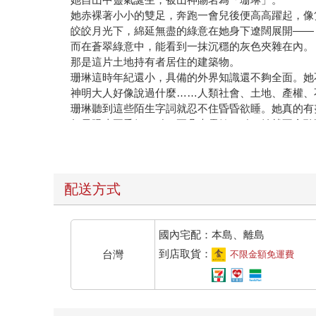
她赤裸著小小的雙足，奔跑一會兒後便高高躍起，像
皎皎月光下，綿延無盡的綠意在她身下遼闊展開——
而在蒼翠綠意中，能看到一抹沉穩的灰色夾雜在內。
那是這片土地持有者居住的建築物。
珊琳這時年紀還小，具備的外界知識還不夠全面。她
神明大人好像說過什麼……人類社會、土地、產權、
珊琳聽到這些陌生字詞就忍不住昏昏欲睡。她真的有
如果眼皮再爭氣一點，耳朵也靈敏一點，她就不會聽
嗯，沒錯，是眼皮和耳朵壞，珊琳乖。
雖說無法理解，不過看在屋子裡住的人類都是神明大
想了想，珊琳改變方向，往那棟肅穆的灰色「小屋子
珊琳真心認為那些人類住的地方實在太小了，不像她
配送方式
來到建築物上方後，她輕飄飄地降落下去。
以人類眼光來看，佔地大得驚人、就算用「莊園」來
珊琳仰著頭，好奇地打量，人類屋子的窗戶看起來就
國內宅配：本島、離島
燈亮的時候是張開眼，燈暗的時候是閉上眼。
到店取貨：
台灣
不限金額免運費
現在，窗戶在睡覺，屋子裡的人也在睡覺。
正當她欲收回視線，其中一扇窗倏地亮起一束細細的
窗簾後有人打開燈。
珊琳年紀小，正是好奇心重的時候，暫時忘了自己在