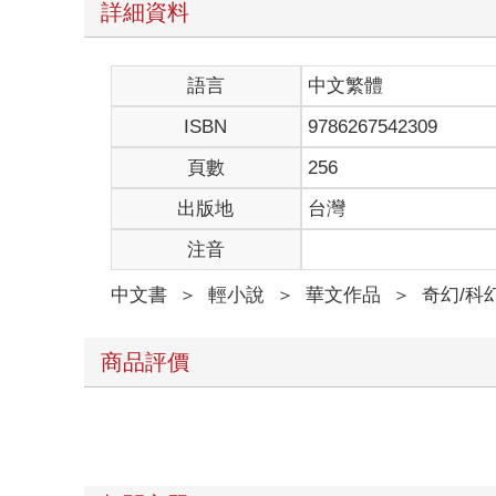
詳細資料
才剛飛到窗戶前面，窗簾驟然被拉開，冷不丁和兩雙
「呀啊！」珊琳被嚇得低呼一聲，換她一雙眼睛也瞠
於是三雙圓圓的大眼睛就這麼你看我、我看你……
語言
中文繁體
不對，他們怎麼能看到自己？珊琳霍然回神，驚訝地
她試探地朝兩名小孩揮揮手，他們像沒看到，眼珠子
ISBN
9786267542309
看樣子不是真的看見自己……她鬆口氣，認出他們是
但在珊琳眼中，更像是兩顆白白的小肉團。
頁數
256
想到自己個子比他們倆都高，珊琳不禁生起幾分自豪
出版地
台灣
她長得高，她是姊姊呢！
小肉團張大眼睛，努力地朝外望，隨後彷彿感覺彼此
注音
接著珊琳就看到他們你一掌、我一掌的，像是要使勁
最後誰也沒推成功，只好板著臉，眼帶嫌棄地繼續與
中文書
＞
輕小說
＞
華文作品
＞
奇幻/科
珊琳搖搖頭，老成地嘆口氣。人類幼崽啊，真是一點
她豎起食指，在空中轉了幾圈，彷彿製作棉花糖般，
下一刻她噘著嘴唇，對青絲一吹。它們朝窗戶飛了過
商品評價
本來還在觀察夜間景象的小孩們頓時打起呵欠，一臉
忽地一道人影出現在窗戶後，輕易地一手拎起一個，
珊琳嚇了一跳，瞬間像隻受驚的兔子竄走。
那名拎走小孩的長髮女子不只和她對上視線，還用口
晚安，小山精。