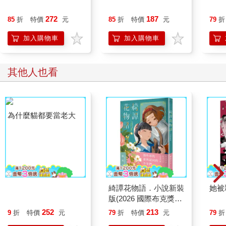
272
187
85
折
特價
元
85
折
特價
元
79
折
加入購物車
加入購物車
其他人也看
為什麼貓都要當老大
綺譚花物語．小說新裝
她被
版(2026 國際布克獎得
主，楊双子奇幻代表
252
213
9
折
特價
元
79
折
特價
元
79
折
作)