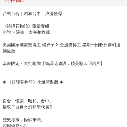
台式百合｜昭和台中｜浪漫怪譚
《綺譚花物語》限量套組
小說 × 漫畫一次完整收藏
美國國家圖書獎得主 楊双子 X 金漫獎得主 星期一回收日夢幻連
動重啟
套書限定・首批附贈【綺譚花物語．精美彩印明信片】
❖ 《綺譚花物語》小說新裝版 ❖
百合、怪談、昭和、台中。
楊双子自選奇幻類型代表作。
歷史考據，怪談筆法。
四則短篇小說，