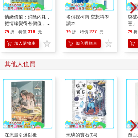
情緒價值：消除內耗，
名偵探柯南 空想科學
突破
把情緒變得有價值，跟
讀本
憲」
誰都能自在相處
台灣
316
277
79
折
特價
元
79
折
特價
元
79
折
持與
「日
加入購物車
加入購物車
其他人也買
在流量引爆以後
琉璃的寶石(04)
澄白