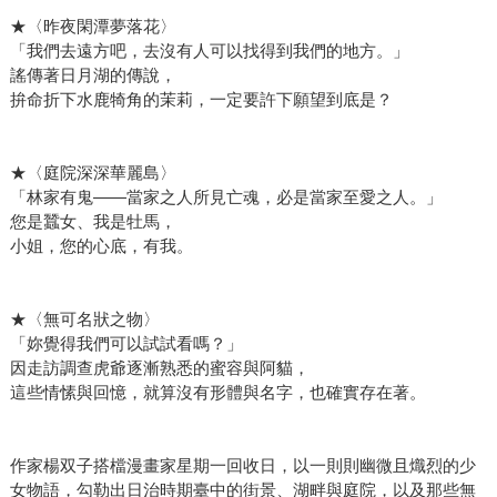
★〈昨夜閑潭夢落花〉
「我們去遠方吧，去沒有人可以找得到我們的地方。」
謠傳著日月湖的傳說，
拚命折下水鹿犄角的茉莉，一定要許下願望到底是？
★〈庭院深深華麗島〉
「林家有鬼——當家之人所見亡魂，必是當家至愛之人。」
您是蠶女、我是牡馬，
小姐，您的心底，有我。
★〈無可名狀之物〉
「妳覺得我們可以試試看嗎？」
因走訪調查虎爺逐漸熟悉的蜜容與阿貓，
這些情愫與回憶，就算沒有形體與名字，也確實存在著。
作家楊双子搭檔漫畫家星期一回收日，以一則則幽微且熾烈的少
女物語，勾勒出日治時期臺中的街景、湖畔與庭院，以及那些無