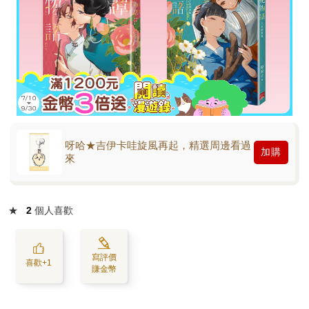
呀哈★吉伊卡哇旋風再起，精選周邊看過
加購
來
★
2
個人喜歡
寫評價
喜歡+1
賺金幣