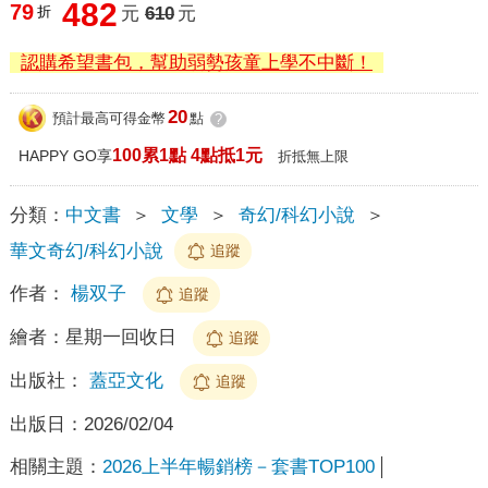
482
79
折
元
610
元
認購希望書包，幫助弱勢孩童上學不中斷！
20
預計最高可得金幣
點
?
100累1點 4點抵1元
HAPPY GO享
折抵無上限
分類：
中文書
＞
文學
＞
奇幻/科幻小說
＞
華文奇幻/科幻小說
追蹤
作者：
楊双子
追蹤
繪者：
星期一回收日
追蹤
出版社：
蓋亞文化
追蹤
出版日：
2026/02/04
相關主題：
2026上半年暢銷榜－套書TOP100