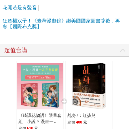
花開若是有聲音
狂賀楊双子！《臺灣漫遊錄》繼美國國家圖書獎後，再
奪【國際布克獎】
超值合購
《綺譚花物語》限量套
乩身7：紅孩兒
組 小說 × 漫畫一次
定價
400
元
完整收藏
定價
610
元