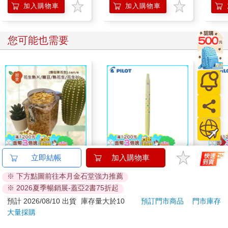
加入購物車
加入購物車
您可能也需要
穎寶花生熟片/糖豆/熟
百樂果汁筆0.5 PURE
百樂果
立即結帳
加入購物車
花生/花生片(燒仙草花
聯名 檸檬(限量)
聯名
※ 下方點圖前往本月金石堂強力推薦
生)-5台斤
758
38
89
折
特價
元
84
折
特價
元
84
折
※ 2026夏季暢銷展-蓋亞2書75折起
加入購物車
加入購物車
預計 2026/08/10 出貨
庫存量大於10
預訂門市商品
門市庫存
大量採購