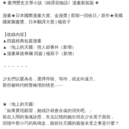
❖ 臺灣歷史文學小說《綺譚花物語》漫畫新裝版 ❖
漫畫★日本國際漫畫大賞、金漫獎 | 星期一回收日／原作★美國
國家圖書獎、日本翻譯大賞 | 楊双子
【收錄內容】
▲四篇經典短篇漫畫
▲〈地上的天國〉情人節番外（新增）
▲漫畫幕後專欄 四篇 | 楊双子（新增）
－－－－－－
少女們以愛為名，選擇停留、等待，或走向遠方。
那些被時代輕聲掩埋的情意⋯⋯
★〈地上的天國〉
「如果實現願望，她或許就會永遠的消失吧。」
留在人間的鬼魂詠恩，失去記憶的她出現在少女英子面前，
回憶中那小巧的鳥鳴盒，能前往天國的最後未竟之事是什麼？