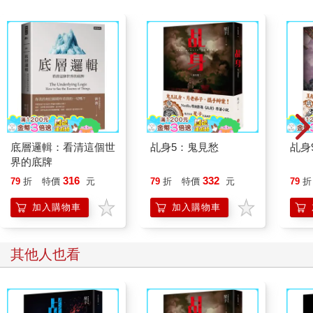
「妳誰呀？」男人呆然幾秒，走近門問她：「妳哪來的？我不記
得有找過妳呀……」
「你就是……韓杰韓大師？」她狐疑地望著眼前這叫作韓杰的男
人，只見他赤裸上身精實得像頭獵豹，左胸連著上臂刺著一片青
黑色半甲；那半甲刺工精美，但卻突兀地爬著幾條有如撕裂刀疤
般的紅痕。
紅痕像一隻凶猛的獸爪，狠狠掐著他的肩，延伸爬滿整片後背。
「韓大師？」韓杰呆了呆，一臉困惑。「很少有人這麼叫我，妳
是……」
底層邏輯：看清這個世
乩身5：鬼見愁
乩身
「我姓葉，我同學都叫我葉子……」葉子朝男人鞠了個躬。「聽
界的底牌
說韓大師專門幫人處理……那方面的事情。」
「那方面的事情？」韓杰乾笑兩聲。
316
332
79
折
特價
元
79
折
特價
元
79
折
「跟鬼神有關的事情……」
加入購物車
加入購物車
「……」韓杰默然幾秒，冷笑一聲，伸手搭著鐵門準備關門——
他見葉子站在鐵門內側，像是不願退開，便說：「抱歉喔，我不
接生意的。」他邊說邊伸手往葉子肩頭按去，粗魯地要推她出
其他人也看
去。
「我知道、我知道，我聽盧奶奶說過！」葉子著急地擋著韓杰的
手。「盧奶奶說韓大師你只聽太子爺指示做事，從不私下接生
意，但……但我實在沒有辦法，我只能來找你幫忙，求求