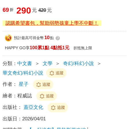
290
69
折
元
420
元
認購希望書包，幫助弱勢孩童上學不中斷！
10
預計最高可得金幣
點
?
100累1點 4點抵1元
HAPPY GO享
折抵無上限
分類：
中文書
＞
文學
＞
奇幻/科幻小說
＞
華文奇幻/科幻小說
追蹤
作者：
星子
追蹤
繪者：
程威誌
追蹤
出版社：
蓋亞文化
追蹤
出版日：
2026/04/01