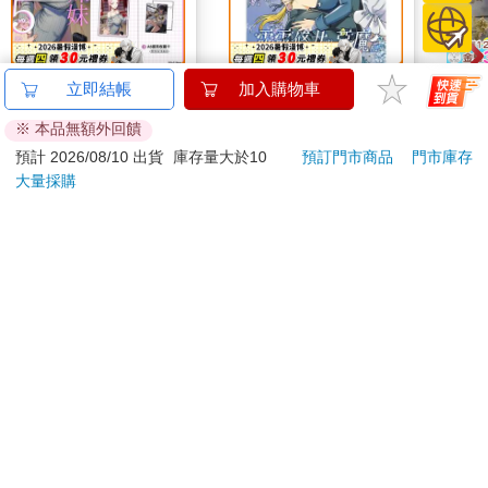
間裡有兩間空蕩蕩地徒有四壁，另一間則堆積雜物，像是長期閒
置。
接著她見到床鋪斜對角近廚房處擺了個小矮櫃，櫃上有盆小香
對常來我家的辣妹為所
露露修女與惡魔ＡＵ
NE
立即結帳
加入購物車
爐，爐上殘香插得密密麻麻、歪七扭八，香灰在爐上積得高高隆
欲為 (5) 特裝版
約筆
起，甚至灑在爐邊堆成了小丘。
※ 本品無額外回饋
660
350
小櫃邊堆著一小疊廢紙和廣告傳單，還有個小竹筒，竹筒裡插著
特價
元
95
折
特價
元
特價
預計 2026/08/10 出貨
庫存量大於10
預訂門市商品
門市庫存
十餘卷以廣告傳單捲成的細長紙卷，彷如籤筒。
大量採購
預購限定
加入購物車
而在這小櫃旁高處則釘著一個空鳥籠，小門敞著，籠裡擺著草編
小窩，水盆和飼料盒子都是滿的，卻沒有鳥。
「大師你的鳥飛了？」葉子喃喃地問，卻被韓杰一把揪著胳臂往
您可能會喜歡
外拖，急得連忙大喊：「大師，你……你生氣了？抱歉，我真的
有事要拜託你……是很重要的事、是人命關天的事！」
「要救命打一一九、要報警打一一◯！」韓杰將葉子拉到門邊，
沒好氣地說：「平常會來我家的，都是在賣的女人，小妹妹妳快
點回家睡覺吧。」
「等等、等等！」葉子被韓杰推出門外，見韓杰關上鐵門，仍不
死心地從包包裡掏出一個紅包，從鐵門欄杆縫隙塞進裡頭。「大
師你看看這個！」
「……」韓杰接過紅包，揭開一看，裡頭有幾片指甲和一綹頭
髮。