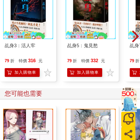
你……」
韓杰見葉子竟掙扎著不退讓，彷彿他才是侵入門戶的傢伙，又聽
她說「盧奶奶」三個字，不禁有些訝異，問：「盧奶奶？妳是說
那個院子裡種橘子的盧老太？」
「對對對！就是她！我家跟盧奶奶家在同一條街上，我們是鄰
居！」葉子連連點頭，急急地說：「韓大師你以前幫過盧奶奶的
忙，她一直很感激你……」
乩身3：活人牢
乩身5：鬼見愁
乩身
「妳是她鄰居又怎樣……」韓杰正想推辭，但見葉子頭一低，竟
從他抓著鐵門的胳臂下彎身鑽進房裡，不禁愕然。「喂！妳做什
316
332
79
折
特價
元
79
折
特價
元
79
折
麼？」
葉子跑入客廳，正伸手進包包裡掏取東西，一邊轉頭四顧，像是
加入購物車
加入購物車
對這住家內部模樣感到疑惑。「這是……韓大師你家？」
不算小的客廳牆面乃至於天花板，全都亂七八糟地貼滿報紙、廣
告傳單、雜誌內頁和明星海報——明星臉上大多畫著塗鴉；葉子
您可能也需要
低下頭，見到連地板都貼滿報紙。
接著她注意到，某些報紙和海報間縫隙露出的牆面與外牆相同，
都是斑剝白漆底下隱隱透著焦黑顏色。
一張大床直直擺在電視機對面，那本來應當是擺放廳桌和沙發的
位置，這擺設使得客廳看來變得像是套房或旅館房間。
「大師你為什麼不睡房間，要睡在客廳？」葉子不解地問，韓杰
這地方並非小套房，而是三房兩廳的格局，但她隱約見到三個房