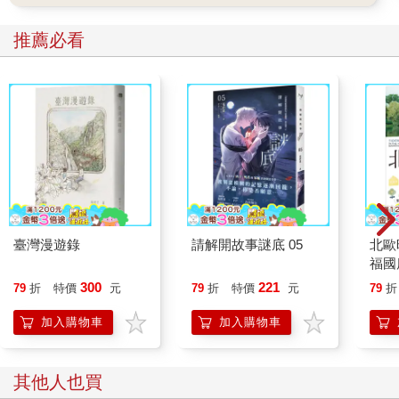
黃光線和斷斷續續的喘氣呻吟，她知道這是男女交歡恩愛時發出
的聲音。
推薦必看
她站在鐵門邊，低著頭，臉頰微微發紅，一時不知該不該伸手按
電鈴，等待好久，直到呻吟止息，還傳出交談和沖水聲，這才大
著膽子按下電鈴。
鐵門內側的木門揭開，一個漂亮女人裹著浴巾朝外看了她幾眼，
似笑非笑地往裡頭喊：「阿杰，有女人來找你喔。」
「啊？」男人從廁所喊出的聲音有些困惑。
「等等喔。」漂亮女人朝她笑了笑，稍稍掩上木門，門內發出窸
窸窣窣像是在穿衣服的聲音。「阿杰，你很餓嗎？晚餐接著宵
夜，想連吃兩頓呀？」
「啥？」男人的聲音更困惑了。「外面是誰？」
「我怎麼知道。」漂亮女人穿好衣服，提著提袋開門出房，與她
臺灣漫遊錄
請解開故事謎底 05
北歐
擦身而過，突然站定腳步，上下打量她幾眼，狐疑地問：「妹
福國
妹，妳幾歲呀？」
300
221
79
折
特價
元
79
折
特價
元
79
折
「二十一歲。」她回答。
「二十一？」女人哦了一聲，朝屋裡大喊。「阿杰，人家二十
加入購物車
加入購物車
一，你小心遭天譴喔！」
「美娜，妳到底在說什麼……」男人穿著四角褲從廁所走出。
那叫作美娜的女人早已走遠，自顧自地滑著手機下樓。
其他人也買
只剩下她與房內男人四目對望，一時不知所措。