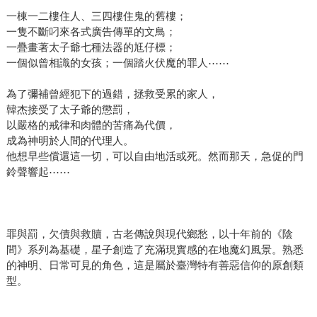
一棟一二樓住人、三四樓住鬼的舊樓；
一隻不斷叼來各式廣告傳單的文鳥；
一疊畫著太子爺七種法器的尪仔標；
一個似曾相識的女孩；一個踏火伏魔的罪人⋯⋯
為了彌補曾經犯下的過錯，拯救受累的家人，
韓杰接受了太子爺的懲罰，
以嚴格的戒律和肉體的苦痛為代價，
成為神明於人間的代理人。
他想早些償還這一切，可以自由地活或死。然而那天，急促的門
鈴聲響起⋯⋯
罪與罰，欠債與救贖，古老傳說與現代鄉愁，以十年前的《陰
間》系列為基礎，星子創造了充滿現實感的在地魔幻風景。熟悉
的神明、日常可見的角色，這是屬於臺灣特有善惡信仰的原創類
型。