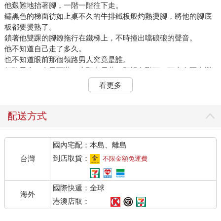
他艱難地抬著腳，一階一階往下走。
鏽黑色的梯面彷如上桌不久的牛排鐵板般灼熱燙腳，將他的腳底
板都要燙熟了。
鎖著他雙踝的腳鐐拖行在鐵梯上，不時撞出噹硠硠的聲音。
他不知道自己走了多久。
也不知道眼前那個領路男人究竟是誰。
領路男人一身黑西裝，肩頸上長著一顆褐色獸頭，頭上有兩支彎
角、翹著一雙尖耳朵。
看更多
似乎是顆牛頭。
四周迴盪著各式各樣的聲響。
配送方式
有轟轟隆隆、嘶嘶沙沙的聲音，那是滾滾大火撕碎一切的聲音。
也有許多稀奇古怪的悲鳴和哀嚎。
國內宅配：本島、離島
悲鳴和哀嚎裡像是摻雜著無盡的無奈、悲慟、後悔和怨恨……
到店取貨：
台灣
不限金額免運費
他口乾舌燥，覺得自己像一塊剛揉好的麵團，和這一聲聲彷彿佐
料般的悲鳴，一同被送入這座無邊無際的大烤箱，被熊熊烈火烘
國際快遞：全球
烤。
海外
不知怎地，他卻沒有回頭往上逃跑的念頭。他知道自己絕對逃不
港澳店取：
了。