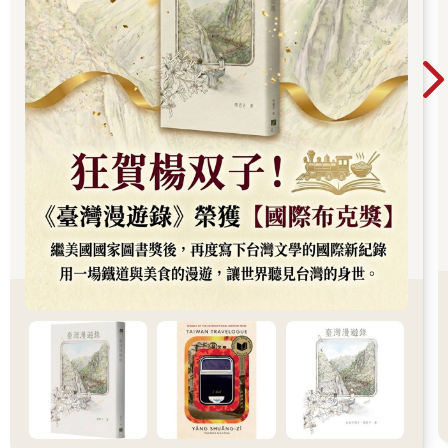
她緩緩上樓。
二樓住家兩側廊道外堆著鞋櫃、腳踏車甚至是洗衣機之類的居家
用具。
她注意到梯間牆面，以及鄰近幾戶人家門外都貼著平安符。
在二、三樓梯間轉折處，有張摺疊小桌，桌上擺著幾盒餅乾和小
小的香爐，四隻桌腳下都壓著符。
三樓廊道裡燈光昏暗，兩側窗戶都是暗的，廊道中雖也堆著雜
物，但大都積滿灰塵，像是久未使用。
她繼續往上，四樓兩側廊道空蕩蕩的不像底下兩層堆滿雜物，但
牆面、天花板卻是怵目驚心的火燒焦跡。
她不知是因為疲累，還是害怕，額上微微滲出汗水，吸了口氣，
繼續往廊道深處走。
經過一個轉折，廊道裡的焦跡更加明顯，兩側住家有些連門都缺
著，室內漆黑陰暗，空氣中彷彿瀰漫著悲傷。
她微微顫抖地走向廊道末端，遠遠見盡頭焦跡斑斑的壁面上有處
小窗，隱約可以看到東風市場對街那尚未完工的新大樓。
廊道小窗旁左側有戶人家，壁面斑剝灰白，像是在焦黑壁面上塗
漆粉刷，但漆工和用料都敷衍了事，以致於白漆底下還微微透著
焦黑，看來滑稽突兀。
她走近這戶住家，見鐵門旁一扇小窗內側貼著報紙，微微透出昏