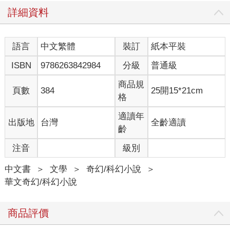
更重要的是，他即便能逃，也不能逃。
詳細資料
因為他的父母和姊姊也在這個地方。
「對不起……」
語言
中文繁體
裝訂
紙本平裝
他仰起頭，只能見到一片漆黑；低下頭，則是熊熊烈火。
這條長梯深遠而曲折，四通八達的分道連接著一棟棟焦黑大樓；
ISBN
9786263842984
分級
普通級
千百棟焦黑大樓浸在無邊無際的火海裡，像是電影裡的末日景
象。
商品規
頁數
384
25開15*21cm
大樓一扇扇窗後似乎有人，那些永無止盡的悲鳴聲就是從窗子裡
格
發出。
「你說什麼？」在前方領路的牛頭男人聽見了他的呢喃，稍稍轉
適讀年
出版地
台灣
全齡適讀
頭，抖了抖牛鼻子問。
齡
「阿爸、阿母……阿姊……」他一步步繼續往下，全身皮膚焦
注音
級別
裂，早已流不出一滴汗和一滴眼淚。他嘴巴張開，吸入肺中的是
滾燙如火的風，他沙啞地喃喃自語。「我做錯了……」
中文書
＞
文學
＞
奇幻/科幻小說
＞
「你認錯呀？」牛頭男人摳了摳耳朵，聳聳肩說：「認錯很好
華文奇幻/科幻小說
啊，知錯能改是好事；不過……該扛的罪，還是要扛。」
他沒有反駁，繼續跟著牛頭男人，踏著一階階焦燙鐵梯持續往
下。
商品評價
這個地方遠比人世間任何一處都還要深邃。
在地底的地底。