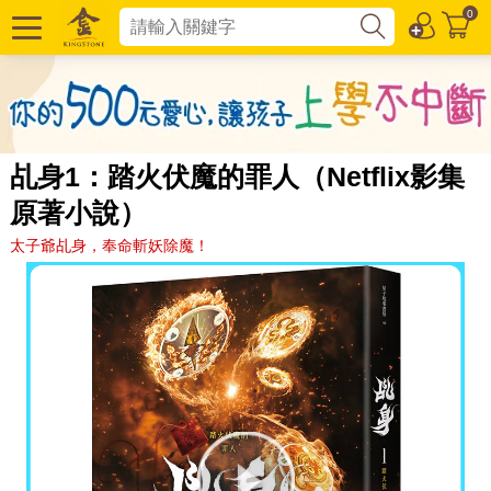
0
乩身1：踏火伏魔的罪人（Netflix影集
原著小說）
太子爺乩身，奉命斬妖除魔！