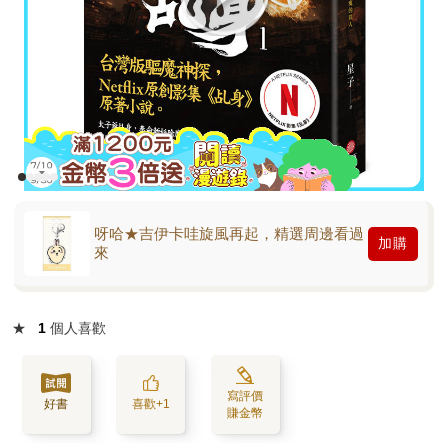
呀哈★吉伊卡哇旋風再起，精選周邊看過
加購
來
★
1
個人喜歡
寫評價
好書
喜歡+1
賺金幣