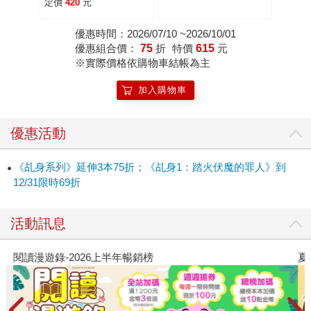
說）
定價
420
元
優惠時間：2026/07/10 ~2026/10/01
優惠組合價：
75
折
特價
615
元
※實際價格依購物車結帳為主
加入購物車
優惠活動
《乩身系列》延伸3本75折；《乩身1：踏火伏魔的罪人》到
12/31限時69折
活動訊息
閱讀漫遊錄-2026上半年暢銷榜
夏