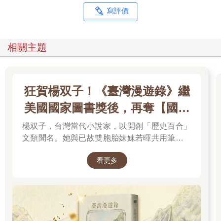
比陰間更底下。
寫評價
煉獄。
相關主題
壹
在這細雨迷濛的晚上，她舉著紅傘微微仰頭望著對街那排四層樓
狂賀楊双子！《臺灣漫遊錄》繼
高的老舊樓房。
美國國家圖書獎後，再奪【國際
樓房入口梯間牆上那面斑剝招牌，寫著「東風市場」四字。
東風市場一樓店舖大都已熄燈打烊，二樓僅有零星住家窗戶亮
布克獎】
楊双子，台灣當代小說家，以開創「歷史百合」
著，三樓和四樓整排窗戶漆黑一片，大部分窗子都交叉貼著土色
文類聞名。她與已故雙胞胎妹妹若暉共用筆名，
膠帶，彷彿久未有人居住，最角落幾扇窗外牆面還可見大片斑駁
火燒焦跡。
承載兩人的文學夢想，將嚴謹的日治歷史考據融
她穿越馬路，合傘走入東風市場入口梯間，見到本來通往地下市
看更多
入女性同性情誼。其長篇小說《臺灣漫遊錄》透
場的樓梯入口處擋著一道鐵欄，鐵欄裡外都堆著木板和雜物，像
過鐵道旅行與地道美食探討文化階級，英譯本陸
是歇業多年。
續斬獲美國國家圖書獎與英國國際布克獎，寫下
雜物堆旁則有個一坪大小、像是隨意增建的小管理室，裡頭日光
華語文學歷史新紀錄，成功讓世界聽見台灣的身
燈微微閃爍，老管理員窩在鋪著陳舊軟墊的竹藤椅裡，目不轉睛
世。
地看著桌上的小電視，好似一點也不介意外人進出。