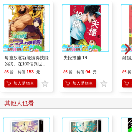
「嗯，麻煩死了。如果能像電玩遊戲一樣，跳出文字提示就好
了。」
「話說回來，妳們才兩個使徒就吵成這樣，如果有很多使徒遇到
同一個事件，又該怎麼辦？」
「哪有這麼巧的事？」
李子璇揮了揮手，表示這種事絕不可能發生。
（更多精彩內容，請見《最強配角傳說 3》）
每遭放逐就能獲得技能
失憶投捕 19
鏈鋸人
的我、在100個異世界
大開2周目無雙 3
153
94
85
折
特價
元
85
折
特價
元
85
折
加入購物車
加入購物車
其他人也看