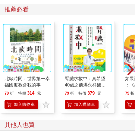
「因為我感覺到『事件』出現了，所以才故意那樣子講話，好爭
推薦必看
奪『事件』的主導權。司馬幽蘭也一樣，你不覺得她的反應有點
做作嗎？」
申尚平仔細想了一下，然後點頭。
「對吧？我們都想贏下這場『事件』，好提升自己的概念浸染等
級，結果我輸了。」
「……是誰說妳輸了的？輸贏的判斷標準呢？事件出現的條件又
是什麼？」
「不知道，全靠感覺。」
申尚平頓時啞口無言，他沒想到竟然會聽到如此唯心的答案。
「幻想戰爭最麻煩的地方就在這裡。有些事只有自己知道，也只
能自己知道。最討厭的，就是知道的資訊很有限。就像剛才一
北歐時間：世界第一幸
腎臟求救中：真希望
如果
樣，我知道『事件』出現了，可是它究竟是什麼？要怎麼解決？
福國度教會我的事
40歲之前洪永祥醫師
：《
就告訴我這些事
喵》
誰來判斷輸贏？這些我全都不知道，只能先做出行動，然後隨機
314
379
79
折
特價
元
79
折
特價
元
79
折
【首
應變。」
「那妳剛才說輸了的意思是……？」
加入購物車
加入購物車
「就是輸了。就像事件出現時會有感覺一樣，事件結束時也會產
生類似的感覺，而且還會知道自己究竟是輸還是贏……對了，概
其他人也買
念浸染的等級越高，這種感知能力好像也會變高。」
「……聽起來真麻煩。」