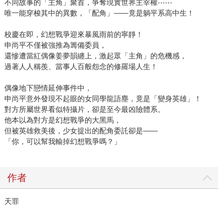
不同故事的「主角」聚首，爭奪現實世界主宰權⋯⋯
唯一能穿梭其中的異數，「配角」——竟是躺平系高中生！
校慶在即，幻想戰爭迎來暴風雨前的寧靜！
申尚平不僅被強推為籌備委員，
還慘遭當紅偶像姜夢韻纏上，激起眾「主角」的危機感，
過著人人稱羨、當事人百般怨念的修羅場人生！
偶像地下戀情延伸事件中，
申尚平意外發現不起眼的女同學龍語塵，竟是「變身英雄」！
對方所屬世界看似特攝片，卻是至今最凶險體系。
他本以為對方是幻想戰爭的大黑馬，
但被英雄救美後，少女提出的配角委託卻是——
「你，可以幫我輸掉幻想戰爭嗎？」
作者
天罪