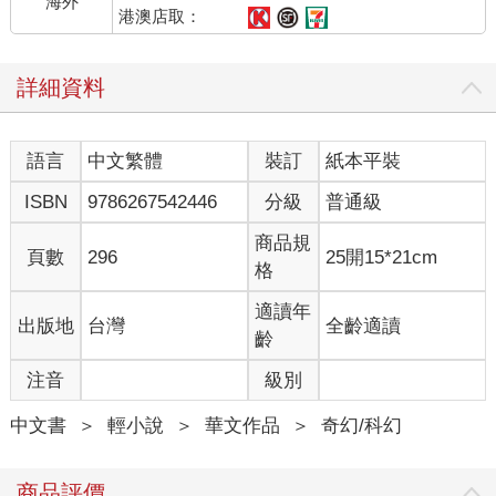
海外
習慣。
港澳店取：
「不怎麼樣。花了半天研究她的收支明細表，另外半天在聽她抱
怨。」
詳細資料
申尚平說完打了一個大大的哈欠。他也跟陸劍璃一樣在夾縫世界
待了八個小時，回來之後又一路上課到現在，現在同樣睏意滿
滿。
語言
中文繁體
裝訂
紙本平裝
「所以劍璃那邊是什麼問題？」
「……到處都是問題。要不是我不會打架，真想直接砍怪賺錢還
ISBN
9786267542446
分級
普通級
她就好。」
申尚平說完忍不住嘆了一口氣。
商品規
頁數
296
25開15*21cm
不久前，申尚平被捲入了其他使徒的故事裡，不得不參加一場內
格
容極為離譜的武鬥大會。為了保住自己的小命，申尚平向李子璇
與陸劍璃借了一堆道具，並且約定好日後以勞動的方式償還。
適讀年
出版地
台灣
全齡適讀
申尚平沒有戰鬥能力，因此本來打算在夾縫世界找份短期打工什
齡
麼的，但後來研究了一下，發現自己竟然要工作一整年才能賺到
注音
級別
這筆錢，於是決定用其他方式抵銷債務，也就是幫陸劍璃解決隊
伍的財務問題。
中文書
＞
輕小說
＞
華文作品
＞
奇幻/科幻
「……這樣啊，看來你也很辛苦。」
李子璇聽完露出同情的眼神。
「我這邊的狀況還算穩定。惡夢蠕蟲最近雖然變多了，不過我還
商品評價