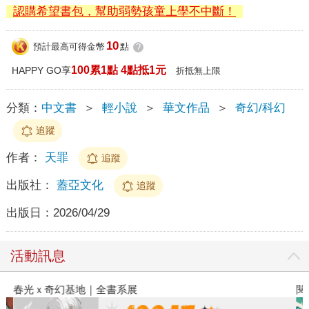
認購希望書包，幫助弱勢孩童上學不中斷！
10
預計最高可得金幣
點
?
100累1點 4點抵1元
HAPPY GO享
折抵無上限
分類：
中文書
＞
輕小說
＞
華文作品
＞
奇幻/科幻
追蹤
作者：
天罪
追蹤
出版社：
蓋亞文化
追蹤
出版日：
2026/04/29
活動訊息
春光ｘ奇幻基地｜全書系展
閱