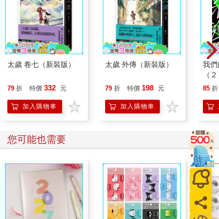
太歲 卷七（新裝版）
太歲 外傳（新裝版）
我們
（２
332
198
79
折
特價
元
79
折
特價
元
85
折
加入購物車
加入購物車
您可能也需要