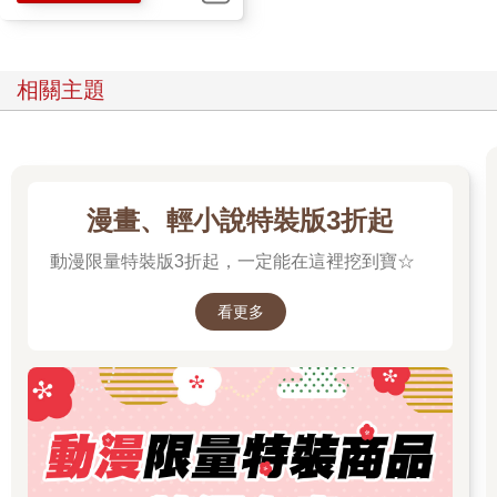
底下的嘴角究竟是上揚還是下垂，但是他知道有些人肯定很不
爽。
那些人此時正站在司馬幽蘭後方距離約三步的位置，數量高達兩
位數，全是別班的學生，甚至還有二、三年級的人混在裡面。他
相關主題
們是司馬幽蘭的跟班，據說是因為家裡跟司馬家有關係，所以自
願跑來保護與侍奉司馬幽蘭。校方對此坐視不管，老師也睜一隻
眼閉一隻眼。
如果是三流的小說或連續劇，那些跟班這時肯定會衝上來，喊一
些「竟敢對大小姐無禮！」、「你這什麼態度？」、「認清自己
漫畫、輕小說特裝版3折起
的身分！」之類的廢話。但不知是司馬幽蘭事先吩咐過，還是這
些跟班修養過人，他們只是沉默地站在後面，一臉不悅地瞪著申
動漫限量特裝版3折起，一定能在這裡挖到寶☆
尚平。
「聽到了嗎？人家不想理妳，沒事快滾，回去吃妳的豪華大餐
看更多
吧，噓噓。」
李子璇像是在驅趕小狗一樣揮手。司馬幽蘭依舊不動如山，但後
面的跟班個個表情扭曲，一副想要罵人的樣子。
「真遺憾，因為某人的關係，看來我們沒辦法好好說話。下次有
空，歡迎你來參加我的茶會，保證不會有閒雜人等的干擾。」
「誰是閒雜人等啊！」
「哎呀，會是誰呢？哦呵呵呵呵呵——！」