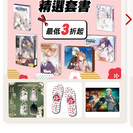
司馬幽蘭一邊發出非常符合反派千金的笑聲，一邊翩然離開。她
身後的跟班莫不露出崇拜的表情。李子璇用力瞪著司馬幽蘭的背
影，然後突然用力嘖了一聲。
「……輸了。」
「什麼輸了？」
「事件啊，這一場被她贏走了。」
申尚平一臉不解地看著李子璇，後者輕輕嘆了一口氣。
「你以為我們兩個剛剛在幹嘛？」
「……吵架？」
「對了一半。我們在吵架，同時也在解決事件。」
「什麼事件？哪來的事件？」
申尚平訝異地左右張望，教室裡看起來一切正常。
「我們使徒可以感覺到『事件』。剛才本來還好好的，可是司馬
幽蘭一過來，那股感覺就出現了。」
「……所以呢？事件出現了，所以妳們必須吵架？」
申尚平還是搞不太懂李子璇的意思。
「這樣說吧，你不覺得我剛才很沒禮貌嗎？」
申尚平猶豫了一下，然後點頭。
李子璇與司馬幽蘭其實並不熟，兩人幾乎從沒說過話。一般說
來，兩個陌生人在交談時，都會比較拘謹，然而剛才李子璇的言
行卻帶有明顯的攻擊性。