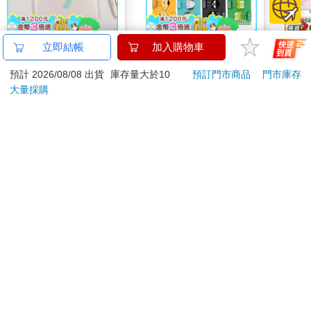
2027-25K跨年月計畫
【日本 Sanrio 三麗
1664
立即結帳
加入購物車
彩色日子
鷗】 造型長尾夾3入組
拍貼
預計 2026/08/08 出貨
庫存量大於10
預訂門市商品
門市庫存
(8款可選) 凱蒂貓 Hello
69
399
66
折
特價
元
69
折
特價
元
特價
Kitty 庫洛米 布丁狗 酷
大量採購
企鵝
加入購物車
加入購物車
您可能會喜歡