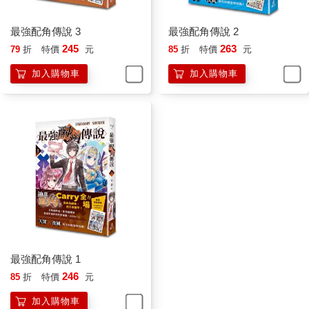
「喲，真難得，司馬家的大小姐竟然有空跑來關心我們這些平民
啊？」
最強配角傳說 3
最強配角傳說 2
李子璇笑著說道，不過她的眼神毫無笑意。
245
263
79
折
特價
元
85
折
特價
元
眼前的華麗少女名叫司馬幽蘭，與李子璇一樣同為使徒，其家世
勝過皇聖高中百分之九十九點九的人。司馬家不僅是貴族，同時
加入購物車
加入購物車
也是全國知名的大財閥，司馬幽蘭則在不久前被指定為下一任司
馬家主。
司馬幽蘭所屬的世界系統是反派千金，而她的人生也不負反派千
金之名，閃耀著令人無法直視的光芒。
「保護平民是貴族的義務。坐視同班同學過著營養不良的生活，
會令司馬家之名蒙羞，明天開始你就跟我一起用餐吧。」
司馬幽蘭中午不在一○一教室吃飯，而是前往學校特別安排的空教
室享用特製餐點。據說學校高層天天作陪，甚至還有議員與企業
主跑來攀關係，把大人之間的骯髒交易帶進了神聖的校園。
「請恕我拒絕。」
「不用客氣，跟我在一起時不用顧忌餐桌禮儀，只要心懷感激就
行了。」
最強配角傳說 1
「不，我已經說不用了。」
246
85
折
特價
元
「哎呀，真是固執。不過我不討厭這種人哦。」
司馬幽蘭打開摺扇，用扇面遮住了下半邊臉。申尚平不清楚扇子
加入購物車