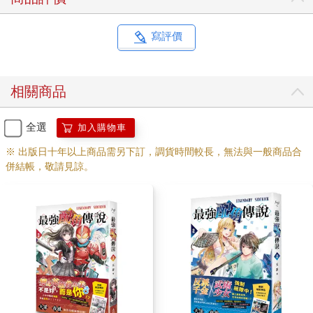
應付得過來。你先處理劍璃那邊的問題吧。」
李子璇也是使徒，所屬的世界系統是魔法少女。她的戰場位於夢
世界，敵人則是一堆以人類精神為食糧的蟲子。
寫評價
「話說回來，你光吃這個會飽嗎？幹嘛不帶便當？熱食部也有賣
吃的。」
李子璇看著申尚平手中的麵包問道。
相關商品
「因為我的麵包不用錢。這是打工剩下來的東西。」
申尚平在大賣場打工，因為跟領班大嬸混得很熟，所以可以把賣
不完的報廢麵包帶回家，省了一大筆伙食費。
全選
加入購物車
附帶一提，皇聖高中並不禁止學生打工，但也不鼓勵。如果有學
※ 出版日十年以上商品需另下訂，調貨時間較長，無法與一般商品合
生家境清寒，可以向學校申請減免學費，校方也會主動幫忙申請
併結帳，敬請見諒。
各種補助，皇聖的招牌在這時非常好用，學生往往可以拿到一筆
不菲的金額。可惜申尚平只是單純零用錢不夠花，所以才會跑去
出賣勞力。
「——哎呀，現在的平民都吃得這麼寒酸嗎？」
申尚平背後突然響起一道銀鈴般的嗓音。
他皺眉轉頭，坐在他對面的李子璇則是一副如臨大敵般的表情。
出聲諷刺的，是一名華麗的少女。
金髮碧眼，容姿艷麗，兩鬢刻意做成誇張的縱卷造型，制服的衣
角則是用金銀絲線繡上花紋，手中握著精緻小巧的黑色摺扇，整
個人看起來彷彿正在閃閃發光。