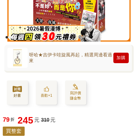
呀哈★吉伊卡哇旋風再起，精選周邊看過
加購
來
寫評價
好書
喜歡+1
賺金幣
245
79
折
元
310
元
買整套