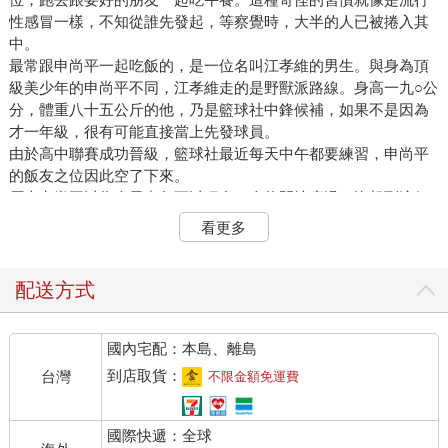
性感冒一樣，不知從誰先發起，等察覺時，大半的人已被捲入其
中。
最常跟申尚平一起吃飯的，是一位名叫江孝維的男生。與身為頂
級美少年的申尚平不同，江孝維走的是野獸派路線。身高一九○公
分，體重八十五公斤的他，乃是籃球社中鋒候補，如果不是因為
才一年級，很有可能直接當上先發球員。
由於高中聯賽成功晉級，籃球社最近每天中午都要練習，申尚平
的飯友之位因此空了下來。
原本申尚平以為今天中午可以獨自一人悠閒地度過，沒想到這個
企圖被一位戴著貓咪髮夾的美少女粉碎了。
看更多
「聽說你今天去劍璃那邊還債了？工作得怎麼樣？」
李子璇端著便當盒坐到申尚平面前，開口第一句話就令申尚平喪
失了大半食欲。
配送方式
「妳不會自己去問她嗎？」
「你看她像是有辦法回答的樣子嗎？」
國內宅配：本島、離島
李子璇用筷子指了指教室某處。明明大家都在吃午飯，唯獨一名
銀髮女學生趴在桌子上呼呼大睡。
到店取貨：
台灣
不限金額免運費
那名正在睡覺的女學生就是陸劍璃。夾縫世界與現實世界時間流
速不同，她在艾瑞西亞大陸待上八小時，在現實世界卻只經過一
國際快遞：全球
分鐘，因此養成了早上在夾縫世界砍怪，回來在學校補眠的不良