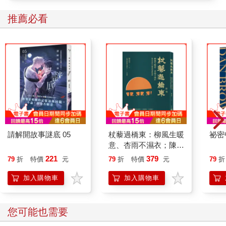
推薦必看
請解開故事謎底 05
杖藜過橋東：柳風生暖
祕密
意、杏雨不濕衣；陳亮
恭談以心轉境的適齡漫
221
379
79
折
特價
元
79
折
特價
元
79
折
想
加入購物車
加入購物車
您可能也需要