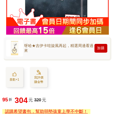
呀哈★吉伊卡哇旋風再起，精選周邊看過
加購
來
寫評價
喜歡+1
賺金幣
304
95
折
元
320
元
認購希望書包，幫助弱勢孩童上學不中斷！