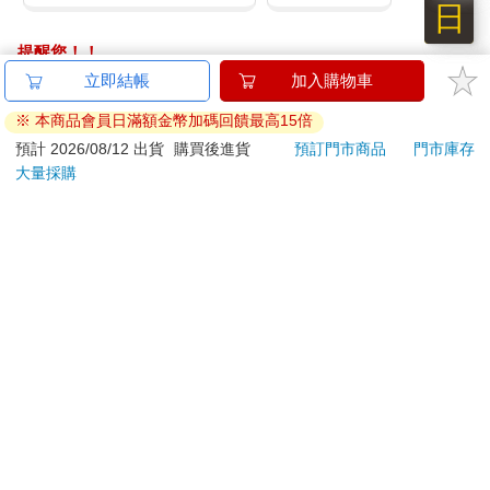
日
提醒您！！
金石堂及銀行均不會請您操作ATM! 如接獲電話要求您前往
立即結帳
加入購物車
ATM提款機，請不要聽從指示，以免受騙上當！
※ 本商品會員日滿額金幣加碼回饋最高15倍
退換貨須知：
預計 2026/08/12 出貨
購買後進貨
預訂門市商品
門市庫存
大量採購
**提醒您，鑑賞期不等於試用期，退回商品須為全新狀態**
依據「消費者保護法」第19條及行政院消費者保護處公告之
「通訊交易解除權合理例外情事適用準則」，以下商品購買
後，除商品本身有瑕疵外，將不提供7天的猶豫期：
易於腐敗、保存期限較短或解約時即將逾期。（如：生
鮮食品）
依消費者要求所為之客製化給付。（客製化商品）
報紙、期刊或雜誌。（含MOOK、外文雜誌）
經消費者拆封之影音商品或電腦軟體。
非以有形媒介提供之數位內容或一經提供即為完成之線
上服務，經消費者事先同意始提供。（如：電子書、電
子雜誌、下載版軟體、虛擬商品…等）
已拆封之個人衛生用品。（如：內衣褲、刮鬍刀、除毛