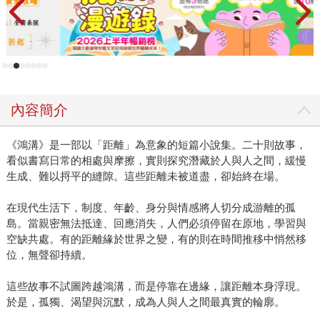
內容簡介
《鴻溝》是一部以「距離」為意象的短篇小說集。二十則故事，
看似書寫日常的相處與摩擦，實則探究潛藏於人與人之間，緩慢
生成、難以捋平的縫隙。這些距離未被道盡，卻始終在場。
在現代生活下，制度、年齡、身分與情感將人切分成游離的孤
島。當親密無法抵達、回應消失，人們必須停留在原地，學習與
空缺共處。有的距離緣於世界之變，有的則在時間推移中悄然移
位，無聲卻持續。
這些故事不試圖跨越鴻溝，而是停靠在邊緣，讓距離本身浮現。
於是，孤獨、渴望與沉默，成為人與人之間最真實的輪廓。