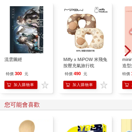
流雲圖經
Miffy x MiPOW 米飛兔
mini
按壓充氣旅行枕
造型悠
託代
300
490
特價
元
特價
元
特價
加入購物車
加入購物車
您可能會喜歡