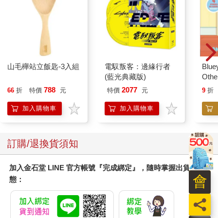
山毛櫸站立飯匙-3入組
電馭叛客：邊緣行者
Blue
(藍光典藏版)
Other
Stori
788
2077
66
折
特價
元
特價
元
9
折
Hoor
加入購物車
加入購物車
訂購/退換貨須知
加入金石堂 LINE 官方帳號『完成綁定』，隨時掌握出貨動
會
態：
員