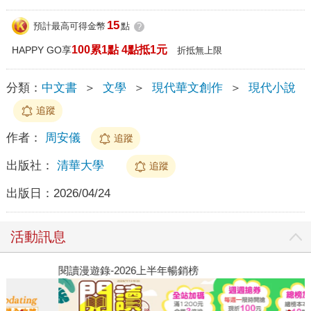
15
預計最高可得金幣
點
?
100累1點 4點抵1元
HAPPY GO享
折抵無上限
分類：
中文書
＞
文學
＞
現代華文創作
＞
現代小說
追蹤
作者：
周安儀
追蹤
出版社：
清華大學
追蹤
出版日：
2026/04/24
活動訊息
閱讀漫遊錄-2026上半年暢銷榜
飢