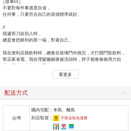
│故事01│
不要對每件事過度自省，
任何事，只要符合自己的道德標準就好。
//
我遞剪刀給別人時，
總是會把鋒利的那一端，對著自己。
我在便利店挑飲料時，總會在玻璃門外挑完，才打開門取飲料，
幫店家省電。我在理髮廳躺著被洗頭時，脖子都會偷偷用力抬
高，因為擔心洗頭妹手痠。
看更多
但我的姑姑不一樣，她遞剪刀給我時，會大喊著
———「丟了喔！接住！沒接到就剪掉你老二！」
配送方式
她打開便利店的冰箱挑飲料時，會順便吹個三分鐘的冷氣，叫我
挑慢一點。她在理髮廳洗頭時，會說後腦杓加強一點，一邊幫洗
國內宅配：本島、離島
頭妹介紹男朋友、喇低賽，把洗頭妹逗開心，只為了蹭到更久的
洗頭時間。
到店取貨：
台灣
不限金額免運費
她不內耗，因為她去耗別人。