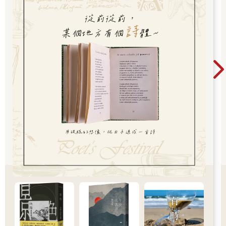
最好學著遲鈍一點，
敏感很虧，因為根本沒有人在意。
---
│故事06│
很多話，選擇不說，是因為說了沒用，
更因為不想讓珍惜的人，心裡多一份煩惱。
//
姑姑跟我說，她七天後要去坐牢，
她叫我「不要跟阿嬤說」。
她說阿嬤已經很累了，不要讓阿嬤操心。
但我猜是因為，姑姑已經是第二次入獄，她怕被唸。