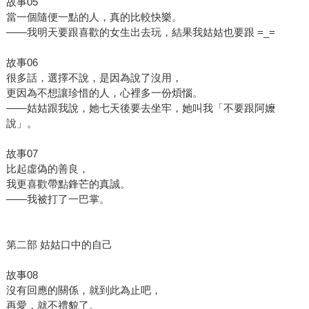
故事05
當一個隨便一點的人，真的比較快樂。
——我明天要跟喜歡的女生出去玩，結果我姑姑也要跟 =_=
故事06
很多話，選擇不說，是因為說了沒用，
更因為不想讓珍惜的人，心裡多一份煩惱。
——姑姑跟我說，她七天後要去坐牢，她叫我「不要跟阿嬤
說」。
故事07
比起虛偽的善良，
我更喜歡帶點鋒芒的真誠。
——我被打了一巴掌。
第二部 姑姑口中的自己
故事08
沒有回應的關係，就到此為止吧，
再愛，就不禮貌了。