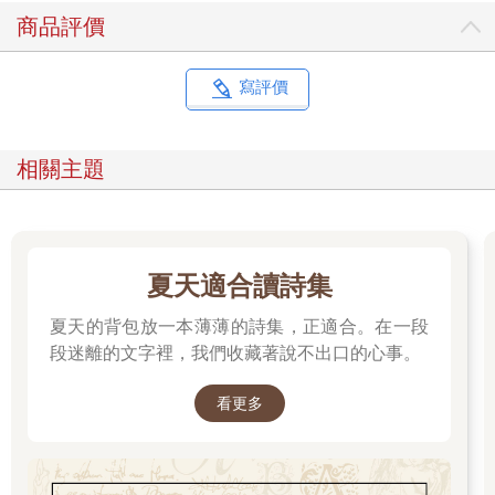
不符合標準的部分，自有法律規範我！
商品評價
我現在就是 還．在．外．面！怎樣，你管我呀？！
我這才想到，對喔，她才剛出獄呢。
寫評價
她心中的尺，精密丈量自己的爽度與道德間的拉扯。
不觸犯法律、不傷害人的前提下，做最舒服的自己。
相關主題
---
被討厭了，不用問為什麼，
夏天適合讀詩集
只因為支撐每個人活下去的價值觀不同。
夏天的背包放一本薄薄的詩集，正適合。在一段
段迷離的文字裡，我們收藏著說不出口的心事。
反而你該肯定自己，
看更多
慶祝你勇敢堅持了自己的版本。
---
---