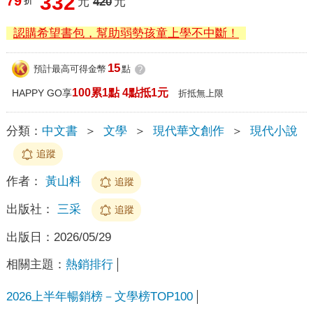
332
79
折
元
420
元
認購希望書包，幫助弱勢孩童上學不中斷！
15
預計最高可得金幣
點
?
100累1點 4點抵1元
HAPPY GO享
折抵無上限
分類：
中文書
＞
文學
＞
現代華文創作
＞
現代小說
追蹤
作者：
黃山料
追蹤
出版社：
三采
追蹤
出版日：
2026/05/29
相關主題：
熱銷排行
2026上半年暢銷榜－文學榜TOP100