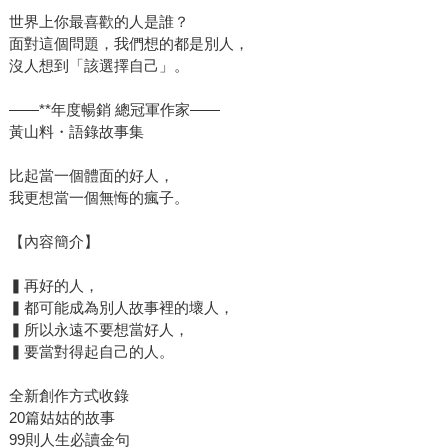
世界上你最喜歡的人是誰？
面對這個問題，我們想的都是別人，
沒人想到「該選擇自己」。
――**年度暢銷 總冠軍作家――
黃山料・語錄故事集
比起當一個體面的好人，
我更想當一個無悔的瘋子。
【內容簡介】
▍再好的人，
▍都可能成為別人故事裡的壞人，
▍所以永遠不要想當好人，
▍要當對得起自己的人。
全新創作方式收錄
20篇姑姑的故事
99則人生必讀金句