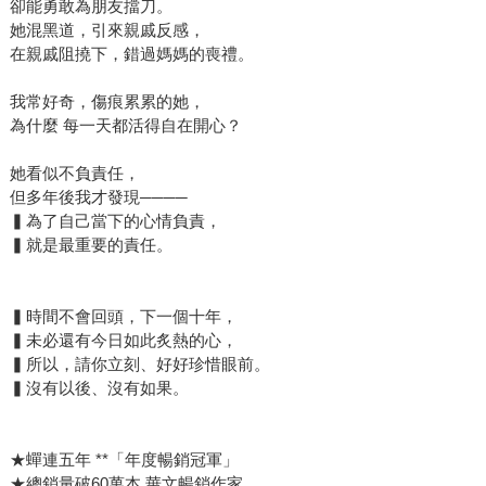
卻能勇敢為朋友擋刀。
她混黑道，引來親戚反感，
在親戚阻撓下，錯過媽媽的喪禮。
我常好奇，傷痕累累的她，
為什麼 每一天都活得自在開心？
她看似不負責任，
但多年後我才發現────
▍為了自己當下的心情負責，
▍就是最重要的責任。
▍時間不會回頭，下一個十年，
▍未必還有今日如此炙熱的心，
▍所以，請你立刻、好好珍惜眼前。
▍沒有以後、沒有如果。
★蟬連五年 **「年度暢銷冠軍」
★總銷量破60萬本 華文暢銷作家