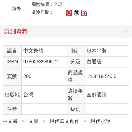
國際快遞：全球
海外
我總會想，那個洗頭妹看起來心情不好，是不是我剛剛頭太重
港澳店取：
了？我開冰箱太久，會不會浪費人家做生意用的電？別人給我東
西時，我沒有用雙手去接，會不會太沒禮貌了？我怕耗到別人，
詳細資料
所以我內耗。
姑姑說，不要對每件事過度自省———
語言
中文繁體
裝訂
紙本平裝
永遠不要去揣測別人的動機、別人的評價，因為那些事情與你無
關，與你有關的只有你的錢、在乎你的人、還有你爽不爽 ———
ISBN
9786263589612
分級
普通級
心裡平靜最重要。
商品規
頁數
296
14.8*19.5*0.0
我問姑姑，
格
妳這樣子，會不會常常被別人討厭、不受歡迎？
適讀年
出版地
台灣
全齡適讀
姑姑說，關我什麼事呢？你太把自己當一回事！
齡
每一個人，都只是別人生命裡的路人，我是白目又怎樣？別人要
注音
級別
用怎樣的情緒看待我，是別人的選擇。
中文書
＞
文學
＞
現代華文創作
＞
現代小說
其實，只要做到自己認知裡的分寸就好，
任何事，只要做到符合自己的道德標準，就好。