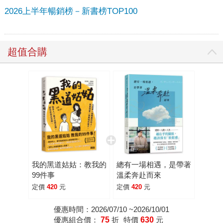
2026上半年暢銷榜－新書榜TOP100
超值合購
我的黑道姑姑：教我的
總有一場相遇，是帶著
99件事
溫柔奔赴而來
定價
420
元
定價
420
元
優惠時間：2026/07/10 ~2026/10/01
優惠組合價：
75
折
特價
630
元