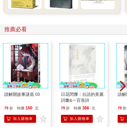
姑姑收拾情緒，笑著回到家裡，
此時，不知情的阿嬤，正在為姑姑做飯。
是姑姑最愛吃的蝦仁蛋。
推薦必看
姑姑和阿嬤在飯桌聊了很久，
但我總覺得很奇怪⋯⋯
因為，她們兩個人都「不聊自己」，
不提工作、不提感情、不談跟自己相關的話題。
她們聊了新聞裡的殺人犯、聊了某個親戚去當網紅、聊了那麼
多，就是沒有關心對方一句。
請解開故事謎底 03
日花閃爍：台語的美麗
請解
姑姑和她的媽媽，明明在聊天，
詞彙&一百首詩
卻沒有太深的交流，她們總是這樣相處。
150
356
79
折
特價
元
79
折
特價
元
79
折
因為怕說錯一句話，就會讓氣氛壞掉。
加入購物車
加入購物車
其實阿嬤也會好奇，