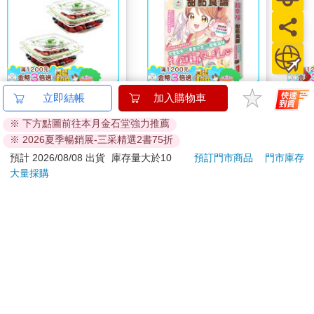
姑姑也一直哭，她說———
「我很後悔，後悔年輕的時候對媽媽很兇、很壞，害得現在，媽
媽有事都不敢問我、不敢說。」
---
FoodSaver真空密鮮盒
超幸福的甜點食譜：烘
哈哈
立即結帳
加入購物車
世界上，
2入組（小－0.7L）
焙材料、烹調工具、可
最讓人後悔的是，
※ 下方點圖前往本月金石堂強力推薦
愛配色【閃亮女孩6】
799
331
特價
元
79
折
特價
元
86
折
※ 2026夏季暢銷展-三采精選2書75折
曾經對媽媽刻薄，
加入購物車
加入購物車
預計 2026/08/08 出貨
庫存量大於10
預訂門市商品
門市庫存
但很久以後才意識到。
大量採購
---
訂購/退換貨須知
後來阿嬤去探監姑姑，
兩個人一樣聊著新聞、聊鄰居，不聊自己。
加入金石堂 LINE 官方帳號『完成綁定』，隨時掌握出貨動
態：
直到時間開始倒數了，獄警開始催促了，
姑姑才說——— 很想抱阿嬤一下。