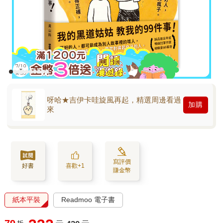
呀哈★吉伊卡哇旋風再起，精選周邊看過
加購
來
寫評價
好書
喜歡+1
賺金幣
紙本平裝
Readmoo 電子書