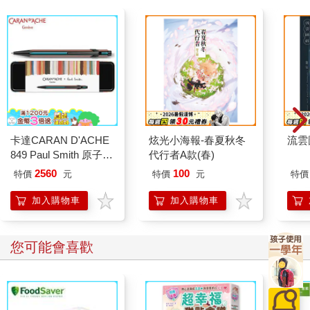
---
愛你的人，會因為懂你的脾氣，
所以練習用你需要的方式，來和你相處。
---
七天後，姑姑入獄了，
我才和阿嬤聊到姑姑故意隱瞞要坐牢的事，
阿嬤卻說——— 「我早就知道了。」
「通知書都寄到戶籍地，我怎麼可能不知道。她不告訴我，可能
卡達CARAN D'ACHE
炫光小海報-春夏秋冬
流雲
是怕我傷心吧。她不想講，那我就不問。小孩長大了，有自己的
849 Paul Smith 原子筆
代行者A款(春)
想法。她回來的那七天，我做了她喜歡的各種小菜。她吃得很
ED.5 條紋黑
2560
100
特價
元
特價
元
特價
香，像小時候一樣。」
加入購物車
加入購物車
但我知道，阿嬤那幾天常常偷哭，
只是她不讓姑姑知道。
她覺得，身為媽媽，不想給小孩壓力。
您可能會喜歡
我去探監的時候，
帶了阿嬤做的小菜，
跟姑姑說了這件事，