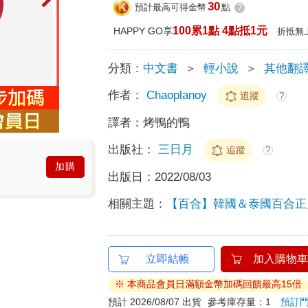
30
預計最高可得金幣
點
?
100累1點 4點抵1元
HAPPY GO享
折抵無
分類：
中文書
＞
輕小說
＞
其他翻
作者：
Chaoplanoy
追蹤
?
譯者：
烤鴨的鴨
出版社：
三日月
追蹤
?
加購
出版日：
2022/08/03
相關主題：
【百合】韓國＆泰國百合正
立即結帳
加入購物車
※ 本商品會員日滿額金幣加碼回饋最高15倍
預計 2026/08/07 出貨
參考庫存量：1
預訂