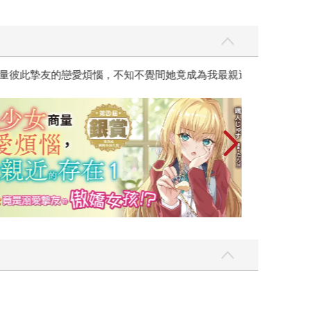
彼此摯友的戀愛煩惱，不知不覺間她竟成為我最親近
台灣角川2026