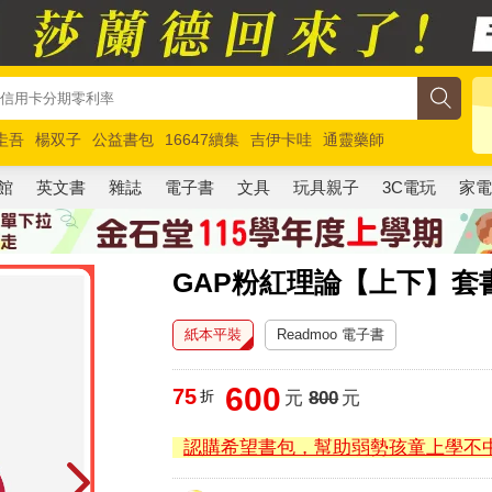
圭吾
楊双子
公益書包
16647續集
吉伊卡哇
通靈藥師
路邊攤新作
馬斯克
玩具總動員5
超慢跑
館
英文書
雜誌
電子書
文具
玩具親子
3C電玩
家
GAP粉紅理論【上下】套
紙本平裝
Readmoo 電子書
600
75
折
元
800
元
認購希望書包，幫助弱勢孩童上學不