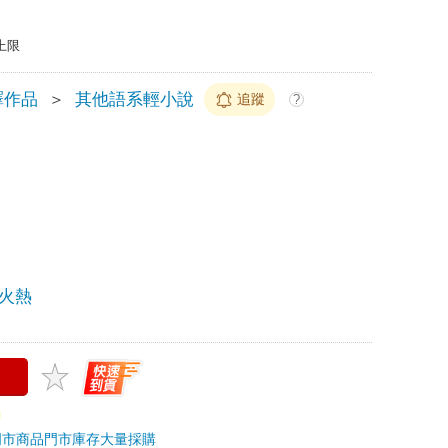
上限
譯作品
＞
其他語系輕小說
追蹤
?
火熱
門市商品
門市庫存
大量採購