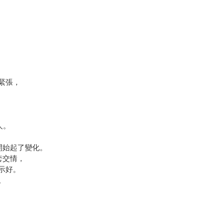
緊張，
！
人。
開始起了變化。
套交情，
示好。
。