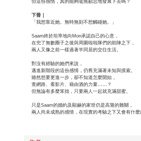
但這份感情，真的能夠毫無顧忌地發展下去嗎？
下冊｜
「我想靠近她。無時無刻不想觸碰她。」
Saam終於坦率地向Mon承認自己的心意，
在兜了無數圈子之後與周圍啦啦隊們的助陣之下，
兩人又像之前一樣過著半同居的交往生活。
對沒有經驗的她們來說，
邁進新階段的這份感情，仍舊充滿著未知與摸索。
雖然想要更進一步，卻不知道怎麼開始，
查網路、看影片、藉由酒的力量……？
但無論有多麼笨拙，只要兩人一起就充滿甜蜜。
只是Saam的婚約及顯赫的家世仍是高聳的難關，
兩人尚未成熟的感情，在現實的考驗之下又會有什麼