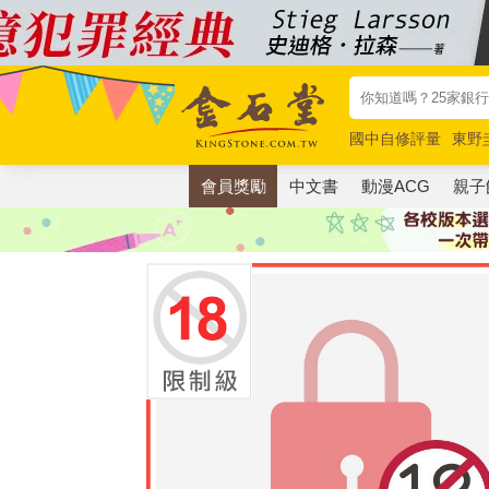
國中自修評量
東野
唯紅花綻放
奧德賽
會員獎勵
中文書
動漫ACG
親子