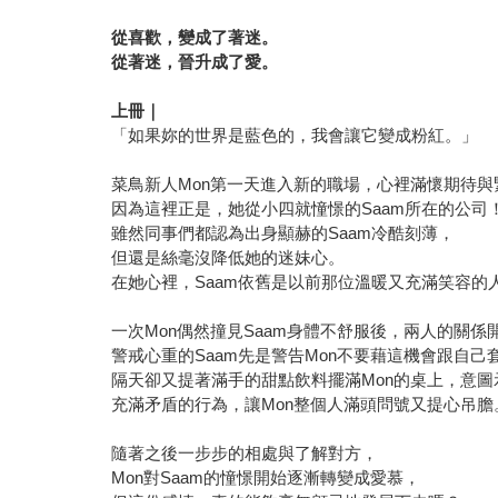
從喜歡，變成了著迷。
從著迷，晉升成了愛。
上冊｜
「如果妳的世界是藍色的，我會讓它變成粉紅。」
菜鳥新人Mon第一天進入新的職場，心裡滿懷期待與
因為這裡正是，她從小四就憧憬的Saam所在的公司
雖然同事們都認為出身顯赫的Saam冷酷刻薄，
但還是絲毫沒降低她的迷妹心。
在她心裡，Saam依舊是以前那位溫暖又充滿笑容的
一次Mon偶然撞見Saam身體不舒服後，兩人的關係
警戒心重的Saam先是警告Mon不要藉這機會跟自己
隔天卻又提著滿手的甜點飲料擺滿Mon的桌上，意圖
充滿矛盾的行為，讓Mon整個人滿頭問號又提心吊膽
隨著之後一步步的相處與了解對方，
Mon對Saam的憧憬開始逐漸轉變成愛慕，