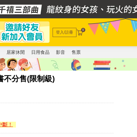
0
登入/註冊
電
居家休閒
日用食品
影音
售票
書不分售(限制級)
中斷！