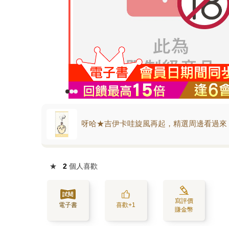
呀哈★吉伊卡哇旋風再起，精選周邊看過來
★
2
個人喜歡
寫評價
電子書
喜歡+1
賺金幣