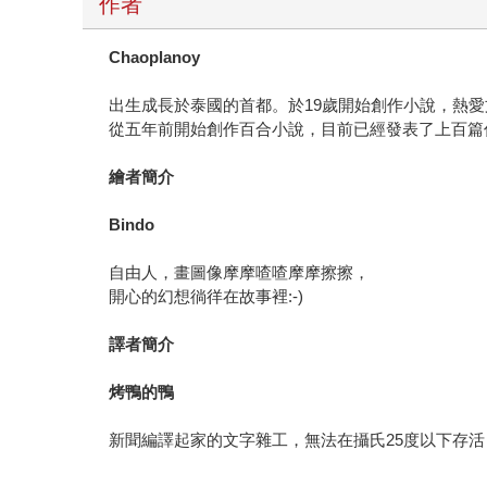
作者
Chaoplanoy
出生成長於泰國的首都。於19歲開始創作小說，熱
從五年前開始創作百合小說，目前已經發表了上百篇
繪者簡介
Bindo
自由人，畫圖像摩摩喳喳摩摩擦擦，
開心的幻想徜徉在故事裡:-)
譯者簡介
烤鴨的鴨
新聞編譯起家的文字雜工，無法在攝氏25度以下存