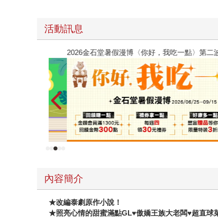
活動訊息
2026金石堂暑假漫博〈你好，我吃一點〉第二波
內容簡介
★
改編泰劇原作小說！
★
照亮心情的甜蜜滿點GL
♥
傲嬌王族大老闆
♥
超直球