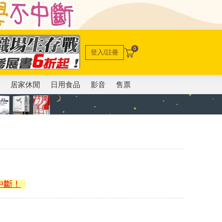
0
登入/註冊
電
居家休閒
日用食品
影音
售票
中斷！