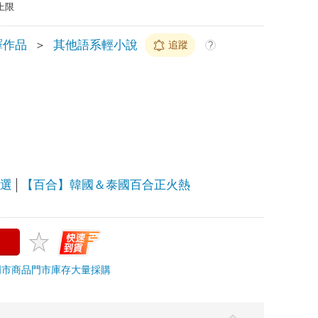
上限
譯作品
＞
其他語系輕小說
追蹤
?
精選
【百合】韓國＆泰國百合正火熱
門市商品
門市庫存
大量採購