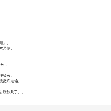
顱」。
木乃伊。
身分，
理論家。
後徹底走偏。
討厭彼此了。」