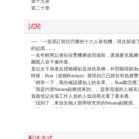
第十九章
第二十章
試閱
──「一架原訂前往巴黎的十六人座包機，現在卻成
的起因......」
一名年輕男記者站在墜機事故現場前，透過麥克風播
圖闖入並干擾作業。
某位女子身著反摺袖襯衫及深色長褲，外型顯得頗為
時後，Bua（或稱Busaya）發現自己已經在和負
「稍等一下，我先確認通知上的名單。」Bua聽完
「我是代替Nisara副教授來的。」趕來現場的人
負責登記在場工作人員的人低頭再次看了看名冊。
「找到了，來自生物人類學研究所的Nisara副教授
「是的，她是我的指導教授。剛好最近教授在巴拿馬
「好的，麻煩在這裡簽名，我們會幫您處理識別證。」
負責協調各單位的工作人員把登記相關人員的文件遞
「好了。」女博士邊說邊把紙張交了回去。
「非常謝謝您來幫忙。」女工作人員說道，「這邊請
配送方式