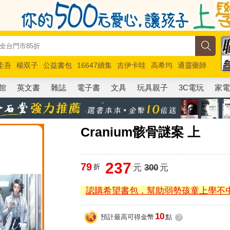
圭吾
楊双子
公益書包
16647續集
吉伊卡哇
高希均
通靈藥師
路邊攤新作
馬斯克
玩具總動員5
超慢跑
館
英文書
雜誌
電子書
文具
玩具親子
3C電玩
家
Cranium骸骨謎案 上
237
79
折
元
300
元
認購希望書包，幫助弱勢孩童上學不
10
預計最高可得金幣
點
?