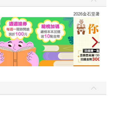
彼此摯友的戀愛煩惱，不知不覺間她竟成為我最親近
台灣角川2026