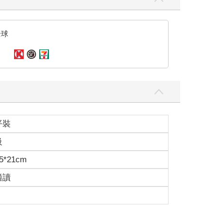
開始便預估機組人員在內的十五名乘客皆已罹難，但搜
全球
。約莫四個鐘頭前，她接到了指導教授Nisara副
法醫人類學家或精通身分辨識的專家進行。
化歷程，甚至還包含其他的物種。
特別聚焦於中軸骨骼與四肢骨骼（包括上肢與下肢），進一步
體結構之間的關聯。
平裝
田中，而此時火勢已被完全控制住了。前方大約五百
級
5*21cm
適讀
或法醫人類學的人可不容易找。