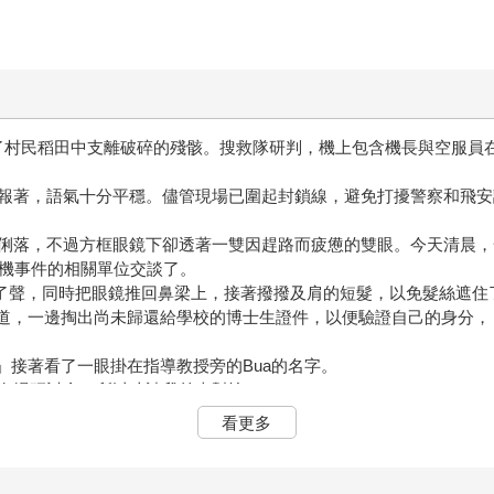
了村民稻田中支離破碎的殘骸。搜救隊研判，機上包含機長與空服員
報著，語氣十分平穩。儘管現場已圍起封鎖線，避免打擾警察和飛安
俐落，不過方框眼鏡下卻透著一雙因趕路而疲憊的雙眼。今天清晨，
責墜機事件的相關單位交談了。
應了聲，同時把眼鏡推回鼻梁上，接著撥撥及肩的短髮，以免髮絲遮住
補充道，一邊掏出尚未歸還給學校的博士生證件，以便驗證自己的身分
。」接著看了一眼掛在指導教授旁的Bua的名字。
有場研討會，所以才請我前來幫忙。」
那人冷淡地回道，「如果有什麼問題或需要任何工具可以跟我說，Bu
看更多
過來讓她簽名。
。指揮中心和您的工作帳篷在這邊，傍晚會有工作人員帶您到休息的