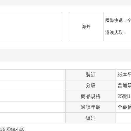
距離這架小客機墜毀於泰國中部的田中已經過了二十個小時，雖然一
國際快遞：
海外
不少身消防員穿著帶有反光條的橘色衣服正在待命，以免又有火舌竄出
港澳店取：
的身分。
呼是「法醫人類學」(Forensic anthropology)，常由
代含括至人類的祖先、近親，例如靈長類或哺乳類。有時為了研究演
opology），是一項從身體構造與形態研究人類與靈長類動物的學科，
人類學（Social anthropology）的知識，反向探索其與身
化為現代形態之前的演化歷程。
裝訂
紙本
起圍住空曠稻田的黃色封鎖線——一架遭大火焚毀的飛機殘骸正躺在
，部分的人仍在加緊搜尋生還者。
分級
普通
他們尚無投入救援的機會，因為截至目前仍未發現任何生還者。
商品規格
25開1
是她工作的地點。
適讀年齡
全齡
話就可以開始作業了，非常感謝您前來幫忙。」
級別
剖檯。她不太清楚總共會有幾位身分識別專家前來，但專精體質人類學
他語系輕小說