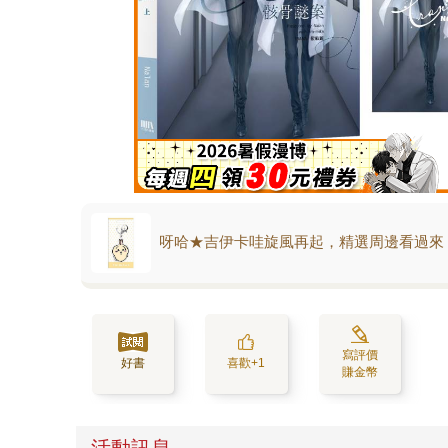
呀哈★吉伊卡哇旋風再起，精選周邊看過來
寫評價
好書
喜歡+1
賺金幣
活動訊息