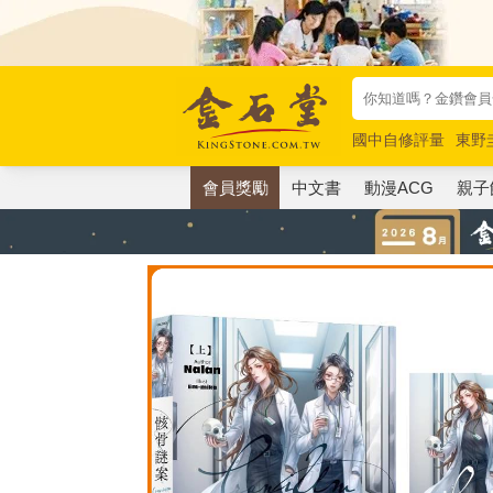
國中自修評量
東野
唯紅花綻放
奧德賽
會員獎勵
中文書
動漫ACG
親子