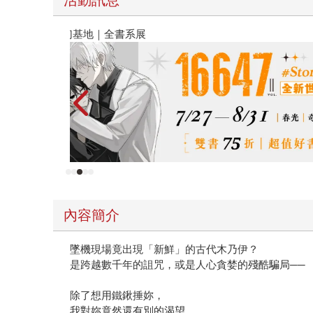
2026金石堂暑假漫博〈你好，我吃一點〉第二波
內容簡介
墜機現場竟出現「新鮮」的古代木乃伊？
是跨越數千年的詛咒，或是人心貪婪的殘酷騙局──
除了想用鐵鍬捶妳，
我對妳竟然還有別的渴望。