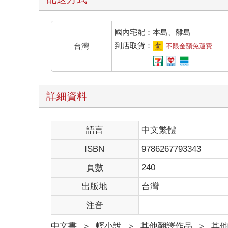
促。」
「沒問題。」
Busaya走到事發現場入口處時停了下來。此時，
國內宅配：本島、離島
救隊仍在努力尋找生還者。
到店取貨：
台灣
不限金額免運費
她看見搜救犬積極投入地在事發地來回走動，一旁還有
教授的來電，要她趕來墜機現場協助警方辨識罹難者
人類身分的辨識與驗證為人類學的應用之一，更精細一點的稱
這類的人類學為研究人類的起源，研究範圍從史前時
詳細資料
Bua擅長的是體質人類學（Physical anthr
推測族群為了生存所進行的生活與社會適應行為，或結合社會
除此之外，身體構造的特徵亦能回溯推出人類尚未演
語言
中文繁體
「請進。」負責管控事故現場的警察向她道，同時拉
公尺處，多個相關單位的工作人員正全力投入其工作
ISBN
9786267793343
Bua注意到那頭有十幾位急救人員正在待命，然而
真是個令人無比揪心的時刻。
頁數
240
另一位男警帶著她來到帳篷區，Bua猜想這裡應該就
出版地
台灣
「傍晚會再召集所有相關單位開會，如果現在方便的
「不客氣。」
注音
Busaya環顧四周，帳篷裡放置著六座不鏽鋼的解
也許，只會有她一位而已。
中文書
＞
輕小說
＞
其他翻譯作品
＞
其