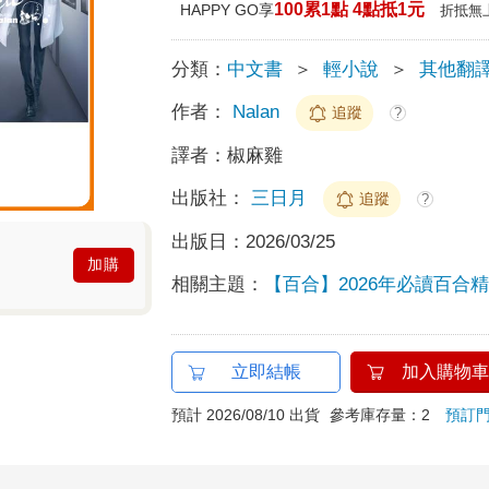
100累1點 4點抵1元
HAPPY GO享
折抵無
分類：
中文書
＞
輕小說
＞
其他翻
作者：
Nalan
追蹤
?
譯者：
椒麻雞
出版社：
三日月
追蹤
?
出版日：
2026/03/25
加購
相關主題：
【百合】2026年必讀百合
立即結帳
加入購物車
預計 2026/08/10 出貨
參考庫存量：2
預訂