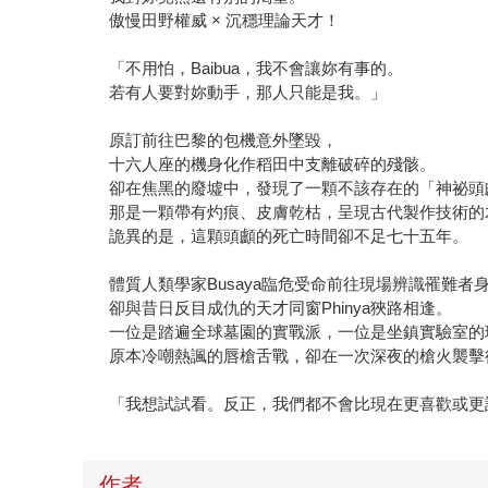
傲慢田野權威 × 沉穩理論天才！
「不用怕，Baibua，我不會讓妳有事的。
若有人要對妳動手，那人只能是我。」
原訂前往巴黎的包機意外墜毀，
十六人座的機身化作稻田中支離破碎的殘骸。
卻在焦黑的廢墟中，發現了一顆不該存在的「神祕頭
那是一顆帶有灼痕、皮膚乾枯，呈現古代製作技術的
詭異的是，這顆頭顱的死亡時間卻不足七十五年。
體質人類學家Busaya臨危受命前往現場辨識罹難者
卻與昔日反目成仇的天才同窗Phinya狹路相逢。
一位是踏遍全球墓園的實戰派，一位是坐鎮實驗室的
原本冷嘲熱諷的唇槍舌戰，卻在一次深夜的槍火襲擊
「我想試試看。反正，我們都不會比現在更喜歡或更
作者