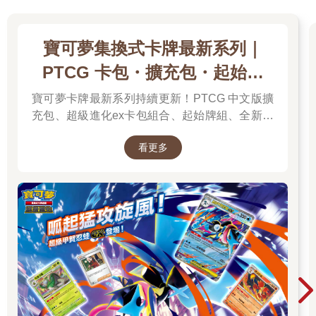
將至，但在我死前，我覺得有義務將自己習得的學問傳承下去。
我的生命走過了漫漫長路，我在豬圈裡費盡了無窮的思索，我想
我已明白生命的真諦，該是時候對你們說了。
寶可夢集換式卡牌最新系列｜
「同志們，我們活著究竟是為了什麼？看看吧，我們的生命悲
PTCG 卡包・擴充包・起始牌
慘、勞苦而短暫。從誕生以來，我們吃飽飯不過是為了能活著呼
吸，讓身體能夠繼續幹活，直到用盡最後的一點力氣。當我們不
組．最新卡牌＆組合一次看
寶可夢卡牌最新系列持續更新！PTCG 中文版擴
再有用處的時候，就會被殘酷無情地送進屠宰場。在整個英格
充包、超級進化ex卡包組合、起始牌組、全新周
蘭，只有一歲以下的幼獸才懂得什麼是快樂，什麼是休閒。在整
個英格蘭，沒有一隻動物是自由的。在動物的生命裡只有悲慘和
邊一次彙整，新彈上市不漏接，快速找到你要的
奴役，這就是赤裸裸的現實。
看更多
寶可夢卡牌！
「但這就是命運的安排嗎？這只是因為我們的土地貧瘠得不能讓
棲身於此的子民過上體面的生活？不是的，同志們，絕對不是！
我們英格蘭的土地肥沃、氣候宜人，它能供給的食物豐饒，即使
住在這的動物再多上幾倍也足夠。單是我們的這個小農莊就足夠
養活十二匹馬、二十頭牛和上百隻綿羊—而且，都能過上比現在
更舒適、更體面的生活，而且超乎我們的想像。那為什麼我們仍
持續陷在這種悲慘處境昵？因為人類，我們付出勞動所生產的一
切，幾乎全部都被人類偷走了。同志們，這就是問題的答案。歸
結成一個詞—人類。人類是我們唯一的敵人。除掉了人類，飢餓
和過勞的問題根源也會永遠不再。