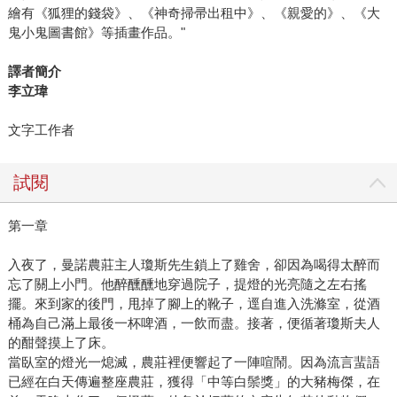
繪有《狐狸的錢袋》、《神奇掃帚出租中》、《親愛的》、《大
鬼小鬼圖書館》等插畫作品。"
譯者簡介
李立瑋
文字工作者
試閱
第一章
入夜了，曼諾農莊主人瓊斯先生鎖上了雞舍，卻因為喝得太醉而
忘了關上小門。他醉醺醺地穿過院子，提燈的光亮隨之左右搖
擺。來到家的後門，甩掉了腳上的靴子，逕自進入洗滌室，從酒
桶為自己滿上最後一杯啤酒，一飲而盡。接著，便循著瓊斯夫人
的酣聲摸上了床。
當臥室的燈光一熄滅，農莊裡便響起了一陣喧鬧。因為流言蜚語
已經在白天傳遍整座農莊，獲得「中等白鬃獎」的大豬梅傑，在