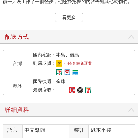
前一天晚上作了一個怪夢，他急於把夢的內容告知其他動物們。
全體動物已經約定，一旦確定瓊斯先生回家休息了，他們就要在
大穀倉裡聚會。儘管他參展時的名稱是「威靈頓美神」，動物們
看更多
都稱他為大豬梅傑，他在農莊的崇高地位，使得每隻動物無不情
願犧牲一個小時的睡眠時間來聽聽他到底要說些什麼。
在大穀倉一頭築高的平臺上，大豬梅傑安坐在他的草墊上，頭上
配送方式
的橫梁懸著吊燈。大豬梅傑已經十二歲了，近來身形變了樣，但
仍不失為一頭外型威嚴的豬。儘管他的獠牙從未被截斷，模樣仍
國內宅配：本島、離島
慈善和祥。很快地，動物們漸漸聚齊，各按各的習性坐定位。最
先到的是三隻狗：藍鈴、傑西和小鉗。然後是一群豬，他們立刻
到店取貨：
台灣
不限金額免運費
在最靠近平臺的位置上落座。母雞們棲在窗臺，鴿子們則撲撲拍
翅飛到椽樑上，綿羊和母牛臥在豬群的後面開始反芻。一同進來
國際快遞：全球
的兩匹壯馬是拳師和克羅薇，他們的腳步緩慢，多毛的蹄子小心
海外
地踩踏，惟恐傷到躲在牧草下的小動物。克羅薇是一匹已近中年
港澳店取：
的母馬，自從生了第四匹小駒之後，就再也恢復不了往日的身
材。拳師則是一匹高頭大馬，將近有十八個掌寬高，力氣堪抵兩
詳細資料
頭普通的馬。他鼻子上的一條白條紋使他看起來有些愚笨可笑，
事實上他雖然並不具備一流的智慧，卻眾所公認性格堅韌，工作
起來孔武有力。隨後進來的是山羊穆勒和驢子班傑明，班傑明是
語言
中文繁體
裝訂
紙本平裝
農莊裡最老的動物，也是脾氣最壞的動物。他很少說話，縱使開
了口，也脫不了尖酸刻薄與憤世嫉俗的評論。比如，他會說，上