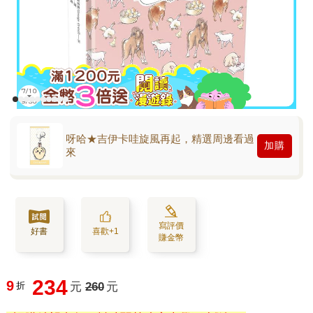
呀哈★吉伊卡哇旋風再起，精選周邊看過
加購
來
寫評價
好書
喜歡+1
賺金幣
234
9
折
元
260
元