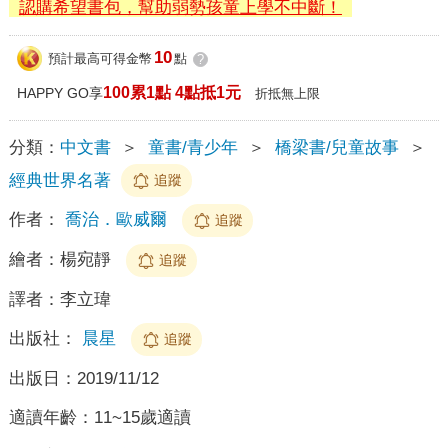
認購希望書包，幫助弱勢孩童上學不中斷！
10
預計最高可得金幣
點
?
100累1點 4點抵1元
HAPPY GO享
折抵無上限
分類：
中文書
＞
童書/青少年
＞
橋梁書/兒童故事
＞
經典世界名著
追蹤
作者：
喬治．歐威爾
追蹤
繪者：
楊宛靜
追蹤
譯者：
李立瑋
出版社：
晨星
追蹤
出版日：
2019/11/12
適讀年齡：
11~15歲適讀