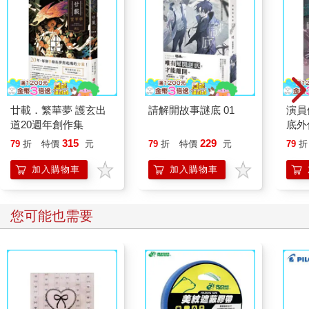
生會在他們的脖子上繫上磚頭，把他們溺死在最近的湖裡。
「這還不夠清楚嗎？同志們，我們生命中所有的邪惡都源自人類
的暴政。只有消滅了人類，我們才能真正擁有自己的勞動果實，
甚至能在一夜之間變得富有而自由。我們接下來該做什麼？開始
不分日夜，身心都投入推翻人類統治的大業！同志們，這就是我
要告訴你們的訊息—革命！我不知道革命會在什麼時候開始，也
許要等一個星期，也許要等上一百年，但我清清楚楚地知道，就
廿載．繁華夢 護玄出
請解開故事謎底 01
演員
如同我清楚地看見腳下青草的模樣，正義終將來臨。仔細看吧，
道20週年創作集
底外
也許就在你短暫的餘生裡。並且，把我的意思傳達給你們的後
315
229
79
折
特價
元
79
折
特價
元
79
折
代，讓我們的子子孫孫都為正義而奮鬥，直到正義戰勝的那一
刻。
加入購物車
加入購物車
「記住，你們的決心絕不能動搖，任何言論都無法使你偏離正
軌。關於那些人類和動物有著共同利益、一榮俱榮的話連聽都不
要聽，那全是謊言，人類都是為一己私利著想的。我們動物要團
您可能也需要
結一致與之戰鬥，所有的人類都是敵人，所有的動物都是戰
友。」
這時，聽眾中起了一陣騷動。四隻大老鼠爬出洞來落地而坐聆聽
梅傑的演說，狗兒們一眼就看見他們，老鼠只得在一瞬間倉皇逃
回洞裡。梅傑舉起豬蹄子要求肅靜。
「同志們，有一點必須要釐清，那些野生動物們，比如老鼠、野