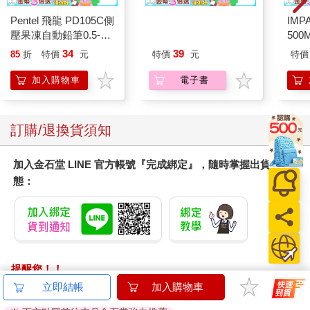
它重回我的夢裡，甚至歌詞也重回記憶之中。我敢肯定，這首歌
很久以前也曾被動物們傳唱，但漸漸消逝於世代的更迭。現在，
Pentel 飛龍 PD105C側
【電子書】來自指尖的
IM
同志們，我要唱這首歌給你們聽，儘管我年老得嗓音已沙啞，但
壓果凍自動鉛筆0.5-白
真摯熱情～輕浮男消防
500
傳授給你們後，你們會為了自己唱得更好。這首歌叫做英格蘭之
桿
員帶著熱烈眼神擁抱我
IM0
34
39
85
折
特價
元
特價
元
特價
獸。」
～(第11話)
大豬梅傑清了清嗓子就唱了起來。如他所說，他的嗓音確實有些
加入購物車
電子書
沙啞，但唱得已經夠好了。歌曲的旋律慷慨激昂、激勵人心， 類
似美國民謠《小姑娘》和墨西哥歌謠《蟑螂》。而它的歌詞是這
樣的：
訂購/退換貨須知
英格蘭之獸，愛爾蘭之獸，
普天之下的野獸們，
加入金石堂 LINE 官方帳號『完成綁定』，隨時掌握出貨動
請聆聽這喜悅的佳音，
態：
請聆聽那黃金的未來。
那一天遲早會到來，
人類的暴政將被推翻，
英格蘭富饒的大地上，
將只有野獸蹤跡遍布。
鼻子將不再戴有環鈴，
提醒您！！
背上也不再配有鞍具，
金石堂及銀行均不會請您操作ATM! 如接獲電話要求您前往
立即結帳
加入購物車
銜鐵和馬刺會永遠的腐爛，
ATM提款機，請不要聽從指示，以免受騙上當！
無情的鞭打聲也不再響起。