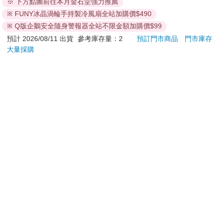
※ 下方點圖前往本月金石堂強力推薦
超乎想像的富饒生活，
退換貨須知：
※ FUNY冰晶渦輪手持製冷風扇全站加購價$490
大麥、小麥、燕麥和牧草，
**提醒您，鑑賞期不等於試用期，退回商品須為全新狀態**
※ Q版企鵝安全隨身警報器全站不限金額加購價$99
苜蓿、豆糧和甜菜，
依據「消費者保護法」第19條及行政院消費者保護處公告之
預計 2026/08/11 出貨
參考庫存量：2
預訂門市商品
門市庫存
那一天都將歸我們所有。
「通訊交易解除權合理例外情事適用準則」，以下商品購買
大量採購
英格蘭的田野將陽光普照，
後，除商品本身有瑕疵外，將不提供7天的猶豫期：
流水更加清澈，微風更為和煦，
那一天我們將獲得自由。
易於腐敗、保存期限較短或解約時即將逾期。（如：生
為了那一天，我們都將奉獻，
鮮食品）
哪怕我們等不到自由曙光照耀，
依消費者要求所為之客製化給付。（客製化商品）
牛，馬，鵝，雞，
報紙、期刊或雜誌。（含MOOK、外文雜誌）
都將為自由辛苦奮鬥。
經消費者拆封之影音商品或電腦軟體。
英格蘭之獸，愛爾蘭之獸，
非以有形媒介提供之數位內容或一經提供即為完成之線
普天之下的野獸們，
上服務，經消費者事先同意始提供。（如：電子書、電
請傾聽並傳唱這曲，
子雜誌、下載版軟體、虛擬商品…等）
傳唱我們的黃金未來。
已拆封之個人衛生用品。（如：內衣褲、刮鬍刀、除毛
刀…等）
若非上列種類商品，均享有到貨7天的猶豫期（含例假
日）。
辦理退換貨時，商品（組合商品恕無法接受單獨退貨）必須