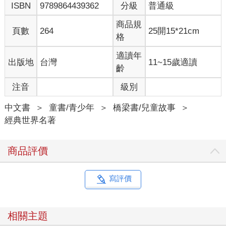
ISBN
9789864439362
分級
普通級
帝給了他一條驅趕蒼蠅的尾巴，但他寧願上帝既沒有創造蒼蠅也
沒有創造尾巴。在所有農莊的動物之中，只有他不苟言笑，他說
商品規
頁數
264
25開15*21cm
沒有什麼事情值得他發笑。不過值得一提的是，他和拳師非常投
格
合，儘管他從未公開承認，但他們兩個星期天的時候，經常一起
在果園後方的小圍場裡消磨時間，肩並肩地吃著草，卻從不說一
適讀年
出版地
台灣
11~15歲適讀
句話。
齡
兩匹馬才剛找到位置坐下，一群沒了媽媽的小鴨子排成一列進入
注音
級別
了穀倉，輕聲唧唧叫著，尋找合適的落腳處，以防被大動物們踩
到。克羅薇伸出前腿當作屏障圈住他們，小鴨子們很快便在裡頭
中文書
＞
童書/青少年
＞
橋梁書/兒童故事
＞
沉沉睡去。白馬莫莉趕在最後一刻忸怩作態地進場，她搖晃著身
經典世界名著
軀，輕踏著步伐，嘴裡還嚼著一塊糖。她是一匹愚蠢的漂亮母
馬，專為瓊斯先生拉座車。她擠到前方賣弄地甩動白色的鬃毛，
想吸引大家注意到她那繫在鬃毛辮子上的漂亮紅絲帶。最後進來
商品評價
的是貓，像往常一樣四下張望著找尋最暖和的地方，最後擠在拳
師和克羅薇之間。整場演說中她都滿足地發出呼嚕呼嚕的聲音，
大豬梅傑說的話，她一個字也沒聽進去。
寫評價
除了睡在後門梁柱上的烏鴉摩西，所有的動物都已到齊了。大豬
梅傑見到大家都已坐定並且全神貫注地等待，他清了清嗓子開始
講話：「同志們，你們一定都已聽說我昨晚的怪夢了。但是，我
相關主題
想過一會兒再講我的夢，有些事情我想先說。同志們，我的大限