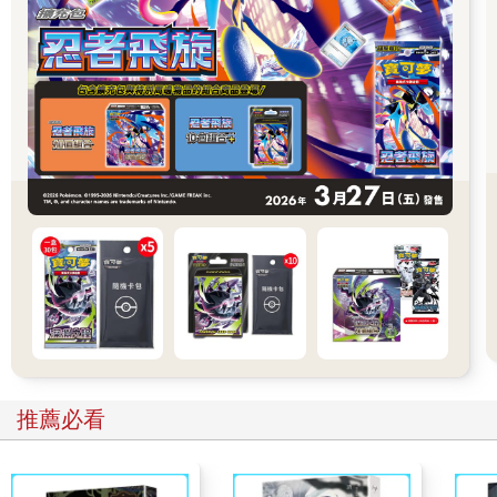
「人類是農莊裡唯一只消費不生產的生物。他不產奶，不下蛋，
力不能拉犁，跑不能逐兔，但他卻是所有動物的主人。他驅使所
有的動物工作，而他給動物們的食物卻只能勉強不致餓死，自己
卻將剩下的都奪走。是我們在辛勤地耕地，是我們的糞便使大地
肥沃，而兩手空空的也是我們。奶牛們，去年我看見妳們擠出了
成千加侖的奶，而這些本該餵養出強壯牛犢的奶水到哪裡去了？
每一滴都流進了我們敵人的喉嚨裡！妳們，母雞們，去年妳們又
生了多少個蛋？其中有多少個被孵成了小雞？剩下的都被送到市
場上為瓊斯和他的雇工們換得了錢幣。還有妳，克羅薇，妳生的
四隻小馬都到哪兒去了？有誰來供養和安慰妳的晚年？他們每隻
都在剛滿一歲的時候就被賣掉了，妳再也不會見到他們。而妳在
經歷了四次分娩和在牧場辛勤勞動後又得到了什麼？僅僅是一口
糧食和一個窩。
「甚至，我們如此悲慘地生活，還不讓我們安享天年。我是不需
為自己抱怨什麼的，畢竟我還算是個幸運的傢伙。我已經十二歲
了，有了四百多個子孫。這只是每一頭豬都該享有的正常生活。
但是，沒有哪一隻動物最終逃得過刀斧。還有你們，坐在我前方
推薦必看
的年輕肉豬們，一年內就會被逼到牆角扯破嗓子叫喊救命。你，
拳師，當你老邁無力的時候，瓊斯先生會毫不猶豫地把你賣給屠
馬商，你會被殘忍地割斷喉嚨，你的肉會被熬煮成獵狐犬的食
物。狗也無法僥倖逃過，當他們年邁衰老、牙齒掉光時，瓊斯先