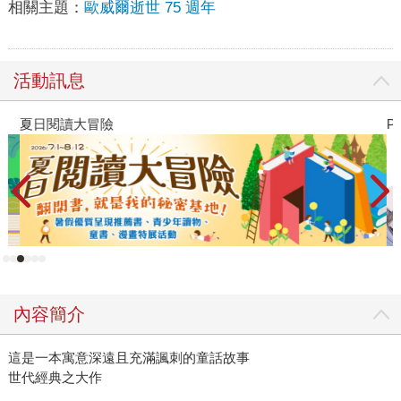
相關主題：
歐威爾逝世 75 週年
活動訊息
夏日閱讀大冒險
P
內容簡介
這是一本寓意深遠且充滿諷刺的童話故事
世代經典之大作