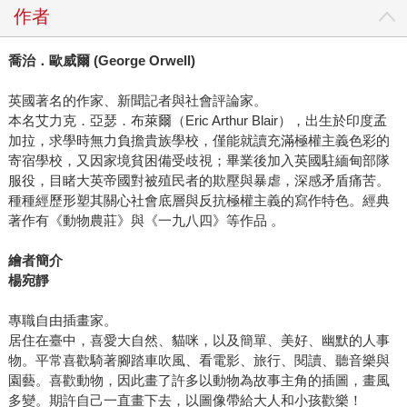
作者
喬治．歐威爾 (George Orwell)
英國著名的作家、新聞記者與社會評論家。
本名艾力克．亞瑟．布萊爾（Eric Arthur Blair），出生於印度孟
加拉，求學時無力負擔貴族學校，僅能就讀充滿極權主義色彩的
寄宿學校，又因家境貧困備受歧視；畢業後加入英國駐緬甸部隊
服役，目睹大英帝國對被殖民者的欺壓與暴虐，深感矛盾痛苦。
種種經歷形塑其關心社會底層與反抗極權主義的寫作特色。經典
著作有《動物農莊》與《一九八四》等作品 。
繪者簡介
楊宛靜
專職自由插畫家。
居住在臺中，喜愛大自然、貓咪，以及簡單、美好、幽默的人事
物。平常喜歡騎著腳踏車吹風、看電影、旅行、閱讀、聽音樂與
園藝。喜歡動物，因此畫了許多以動物為故事主角的插圖，畫風
多變。期許自己一直畫下去，以圖像帶給大人和小孩歡樂！