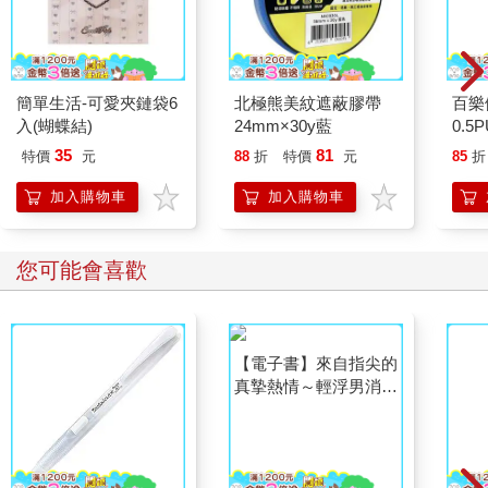
兔，究竟是我們的朋友還是敵人？讓我們投票決定吧！我在此提
議表決：『老鼠是否為我們的同盟？』」
表決很快地結束了，同意老鼠是朋友的票數獲得壓倒性勝利，只
有來自三隻狗和一隻貓的四張反對票，不過大家隨後發現貓在正
簡單生活-可愛夾鏈袋6
北極熊美紋遮蔽膠帶
百樂
反方都投了票。
入(蝴蝶結)
24mm×30y藍
0.5
梅傑繼續他的談話：「我要說的已經不多了，只是需要重申，你
量)
們要永遠記住，對抗人類和他們的暴行是你們的使命，兩條腿的
35
81
特價
元
88
折
特價
元
85
折
是敵人，四條腿或者有翅膀的是朋友。而且，當我們對抗人類
加入購物車
加入購物車
時，千萬不能仿效他們的惡行，即便我們征服了他們，也不能承
襲他們的惡習。我們不能住在房子裡，不能睡在床上，不能穿
衣，不能喝酒，不能抽煙，更不能去沾染銅臭、經商做生意。人
您可能會喜歡
類的所有習性都是邪惡的。當然，最重要的是，任何動物都不能
稱王稱霸、淩駕於他的同類。無論是弱小的還是強壯的，無論是
聰明的還是愚笨的，全都是兄弟。動物決不能殘殺同類，所有動
物都是平等的。
「現在，我該告訴你們昨晚我到底夢見了什麼？這個夢難於描
述。它展示了一個未來，一個人類被消滅的未來。它讓我想起我
久已忘記的東西。那是很多年以前，當我還是一隻小豬的時候，
媽媽和其他母豬們經常唱起的一首老歌—雖然她們只曉得曲調和
開頭前三個字。那個曾經熟悉的調子早己被我遺忘，但在昨夜，