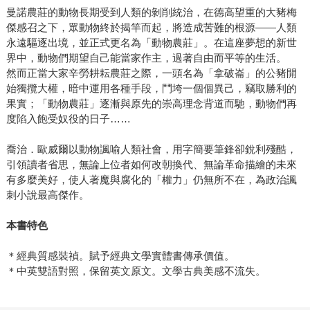
曼諾農莊的動物長期受到人類的剝削統治，在德高望重的大豬梅
傑感召之下，眾動物終於揭竿而起，將造成苦難的根源——人類
永遠驅逐出境，並正式更名為「動物農莊」。在這座夢想的新世
界中，動物們期望自己能當家作主，過著自由而平等的生活。
然而正當大家辛勞耕耘農莊之際，一頭名為「拿破崙」的公豬開
始獨攬大權，暗中運用各種手段，鬥垮一個個異己，竊取勝利的
果實；「動物農莊」逐漸與原先的崇高理念背道而馳，動物們再
度陷入飽受奴役的日子……
喬治．歐威爾以動物諷喻人類社會，用字簡要筆鋒卻銳利殘酷，
引領讀者省思，無論上位者如何改朝換代、無論革命描繪的未來
有多麼美好，使人著魔與腐化的「權力」仍無所不在，為政治諷
刺小說最高傑作。
本書特色
＊經典質感裝禎。賦予經典文學實體書傳承價值。
＊中英雙語對照，保留英文原文。文學古典美感不流失。