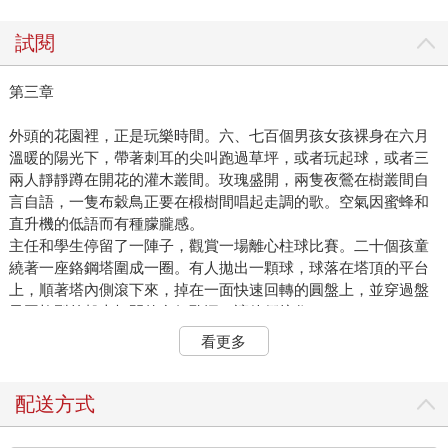
試閱
第三章
外頭的花園裡，正是玩樂時間。六、七百個男孩女孩裸身在六月
溫暖的陽光下，帶著刺耳的尖叫跑過草坪，或者玩起球，或者三
兩人靜靜蹲在開花的灌木叢間。玫瑰盛開，兩隻夜鶯在樹叢間自
言自語，一隻布穀鳥正要在椴樹間唱起走調的歌。空氣因蜜蜂和
直升機的低語而有種朦朧感。
主任和學生停留了一陣子，觀賞一場離心柱球比賽。二十個孩童
繞著一座鉻鋼塔圍成一圈。有人拋出一顆球，球落在塔頂的平台
上，順著塔內側滾下來，掉在一面快速回轉的圓盤上，並穿過盤
子圓柱型外殼上打開的多個孔洞，讓他們接住。
他們轉身離開時，主任思考著說：「想也奇怪，即便吾主福特在
看更多
世時，大部分競賽所需要的工具，也還不過就是一、兩顆球和幾
根棍子，可能再加一面網子。那時候居然讓人去比那些怎樣都不
會增加消費的競賽，想想還真是愚蠢啊。真是瘋了。現在，新競
配送方式
賽所需要的設備數量如果比不上現有最複雜競賽所需的設備數
量，控制者們是不會放行的。」講到這，他自己停了下來。