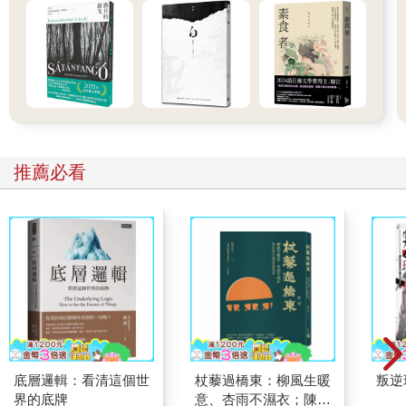
「第一組日班下班。第二組日班接班。第一組日班下⋯⋯」
電梯裡，正要去更衣室的亨利．佛斯特和社會階級命定室副主任
都擺明了背對著心理局的伯納德．馬克思—─想要避開他令人討
厭的名聲。
機械的微弱低鳴和喀喀響仍在攪動著胚胎庫裡的深紅空氣。輪班
人員來來去去，一個面帶狼瘡的人交班給另一個；但永恆壯觀的
輸送帶仍持續承載著未來的男男女女向前運行。
列寧娜．克朗恩輕快地朝門口走去。
推薦必看
穆斯塔法．蒙德福下！向他致敬的學生們眼睛都快蹦出眼眶了。
穆斯塔法．蒙德！西歐的常駐控制者！全世界十位控制者之一。
十人之一⋯⋯而他就這樣跟孵化與制約中心主任一起坐在長椅
上，他準備要留下來，要留下來，沒錯，而且還真的要跟他們說
話⋯⋯親口開示。直接從福特之口而出。
兩個蝦棕色的孩子從一旁的灌木叢冒出來，用驚愕的大眼望了他
們一下，然後就回頭去做他們在樹葉間的好事了。
「你們都記得。」控制者用他強大而低沉的聲音說：「我想你們
都記得吾主福特那句美麗而鼓舞人心的話：歷史是胡說八道。歷
史—─」他慢慢重複：「是胡說八道。」
他揮了揮手；彷彿用一支看不見的羽毛撢子揮走了一點灰塵似
底層邏輯：看清這個世
杖藜過橋東：柳風生暖
叛逆
的，而那灰塵是哈拉帕，是迦勒底人的吾珥；揮去了一些蜘蛛
界的底牌
意、杏雨不濕衣；陳亮