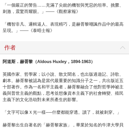
「一個嚴正的警告……充滿了尖銳的機智與兇惡的坦率。挑釁、
刺激，震驚而耀眼。」――《觀察家報》
「機智非凡、邏輯逼人、表現精巧，是赫胥黎嘲諷作品中的最高
呈現。」――《泰晤士報》
作者
阿道斯．赫胥黎（Aldous Huxley，1894-1963）
英國作家、哲學家；以小說、散文聞名，也出版過遊記、詩歌、
劇本。赫胥黎被認為是當代最重要的知識分子之一，共出版近五
十部著作。作為一名和平主義者，赫胥黎融合了他對哲學神祕主
義與普世主義的觀點，思考並想像資本主義下的社會轉變、殖民
主義下的文化浩劫對未來所產生的影響。
「文字可以像Ｘ光一樣──什麼都能穿透。讀了，就被刺穿。」
赫胥黎出生自著名的「赫胥黎家族」，畢業於知名的牛津大學貝