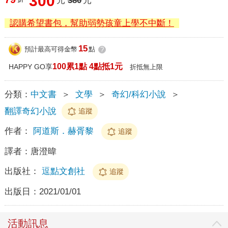
300
元
380
元
認購希望書包，幫助弱勢孩童上學不中斷！
15
預計最高可得金幣
點
?
100累1點 4點抵1元
HAPPY GO享
折抵無上限
分類：
中文書
＞
文學
＞
奇幻/科幻小說
＞
翻譯奇幻小說
追蹤
作者：
阿道斯．赫胥黎
追蹤
譯者：
唐澄暐
出版社：
逗點文創社
追蹤
出版日：
2021/01/01
活動訊息