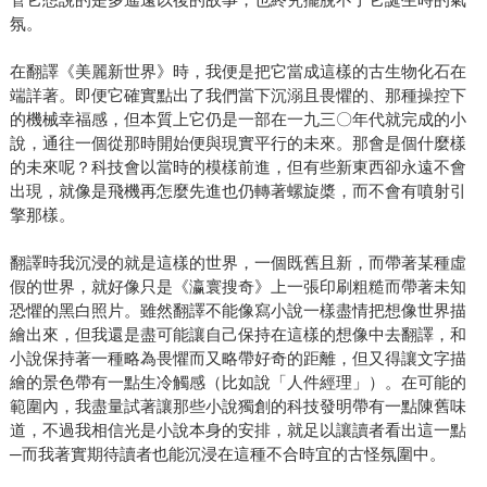
氛。
在翻譯《美麗新世界》時，我便是把它當成這樣的古生物化石在
端詳著。即便它確實點出了我們當下沉溺且畏懼的、那種操控下
的機械幸福感，但本質上它仍是一部在一九三〇年代就完成的小
說，通往一個從那時開始便與現實平行的未來。那會是個什麼樣
的未來呢？科技會以當時的模樣前進，但有些新東西卻永遠不會
出現，就像是飛機再怎麼先進也仍轉著螺旋槳，而不會有噴射引
擎那樣。
翻譯時我沉浸的就是這樣的世界，一個既舊且新，而帶著某種虛
假的世界，就好像只是《瀛寰搜奇》上一張印刷粗糙而帶著未知
恐懼的黑白照片。雖然翻譯不能像寫小說一樣盡情把想像世界描
繪出來，但我還是盡可能讓自己保持在這樣的想像中去翻譯，和
小說保持著一種略為畏懼而又略帶好奇的距離，但又得讓文字描
繪的景色帶有一點生冷觸感（比如說「人件經理」）。在可能的
範圍內，我盡量試著讓那些小說獨創的科技發明帶有一點陳舊味
道，不過我相信光是小說本身的安排，就足以讓讀者看出這一點
─而我著實期待讀者也能沉浸在這種不合時宜的古怪氛圍中。