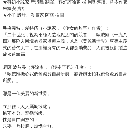
★科幻小說家 唐澄暐 翻譯、科幻評論家 楊勝博 導讀、哲學作家
朱家安 賞析
★小子 設計、漫畫家 阿諾 插圖
瑪格麗特．愛特伍（小說家，《使女的故事》作者）：
「二十世紀可視為兩種人造地獄之間的競賽――歐威爾《一九八
四》那陷入困境的國家極權主義，以及《美麗新世界》享樂主義
式的替代天堂，在那裡所有的一切都是消費品，人們被設計製造
成永遠幸福。」
尼爾‧波茲曼（評論家，《娛樂至死》作者）：
「歐威爾擔心我們會毀於自身所惡，赫胥黎害怕我們會毀於自身
所愛。」
那是一個美麗的新世界。
在那裡，人人屬於彼此；
恪守本分、遵循階級。
性是自由開放的；
只要一片梭麻，煩惱全無。