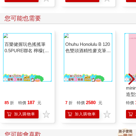
您可能也需要
百樂健握玩色搖搖筆
Ohuhu Honolulu B 120
mini
0.5PURE聯名 檸檬(限
色雙頭酒精性麥克筆套
造型
量)
組
cho
187
2580
85
折
特價
元
7
折
特價
元
特價
加入購物車
加入購物車
您可能會喜歡