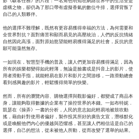
影《駭客任務》的片段：一名角色明知在網路世界中的生活全是
虛構之物，卻仍為了那口帶有虛擬香氣的數位牛排，選擇背叛了
自己的人類夥伴。
他的選擇不難理解，既然有更容易獲得幸福的方法，為何需要和
全世界對抗？面對痛苦和顯而易見的高壓統治，人們的反抗情緒
自然因此高漲，面對原始慾望能輕易獲得滿足的社會，反抗的意
願可能蕩然無存。
一如現在，智慧型手機的普及，讓人們更加容易獲得滿足，因為
所有的娛樂都變得如此輕薄，無論是臉書或是抖音上的影片，使
用者滑動手指，就能輕易在影片和影片之間游移，一路滑動總會
看到感興趣的影片，輕鬆獲得簡單的快樂。
然而，所有的瀏覽內容、購物選擇與觀影偏好，都變成了商品本
身，讓能夠取得數據的企業有了操控世界的本錢。一如布特妮．
凱瑟在《操弄》一書的分析，人民的意志如此輕易地被鼓吹動
搖，藉由針對使用者偏好，製作投其所好的廣告文宣，潛移默化
或是喚醒他們內心的優越與恐懼感，甚至讓人們相信這是自己的
選擇，自己的想法，從未被他人所動，從而改變了選舉的結果。