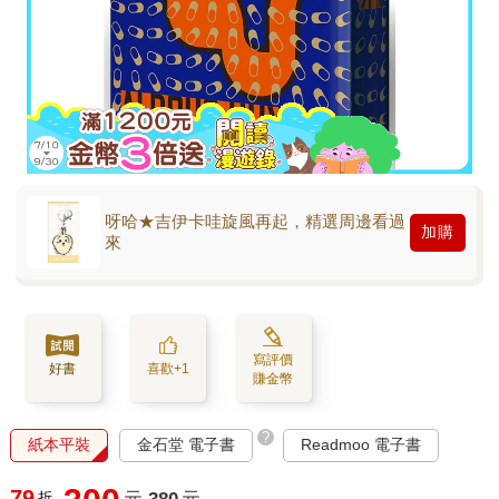
呀哈★吉伊卡哇旋風再起，精選周邊看過
加購
來
寫評價
好書
喜歡+1
賺金幣
?
紙本平裝
金石堂 電子書
Readmoo 電子書
79
折