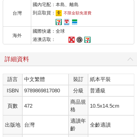
國內宅配：本島、離島
「真可愛的一群小娃娃呀。」他指著說。
在那些高聳的地中海石南叢間有塊長滿草的小小空地，兩個小
到店取貨：
台灣
不限金額免運費
孩，一個約莫七歲的男孩和一個可能大他一歲的女孩，正十分嚴
肅地、以科學家努力進行探索的專心致志，玩起了最初步的性遊
國際快遞：全球
戲。
海外
「可愛，真可愛！」孵化與制約主任情感洋溢地重複著。
港澳店取：
「真可愛。」男孩們禮貌地附和。但他們的微笑有點勉為其難。
這一類幼稚娛樂他們自己也才剛拋棄，現在要他們不覺得丟臉，
詳細資料
實在是有點難。哪裡可愛？不就是一對小孩在那邊瞎搞；就這樣
而已。小孩子罷了。
「我總覺得呢─—」當主任還在持續同一種頗為感傷的口吻時，
語言
中文繁體
裝訂
紙本平裝
響亮的哭聲突然打斷了他。
旁邊的灌木中走出了一名護士，前頭一個小男孩手拉著她，一路
ISBN
9789869817080
分級
普通級
邊哭邊走。一個面色焦慮的小女孩小跑步跟著。
「怎麼回事？」主任問。
商品規
頁數
472
10.5x14.5cm
護士聳聳肩。「沒什麼大事。」她回答道：「就只是這個小男生
格
好像不怎麼想參加尋常的性遊戲。我有注意到之前發生過一、兩
次。然後今天又來一次。他剛剛開始大喊⋯⋯」
適讀年
出版地
台灣
全齡適讀
「真的。」一臉焦慮的小女生插話：「我沒有要弄痛他還是怎麼
齡
樣。真的。」