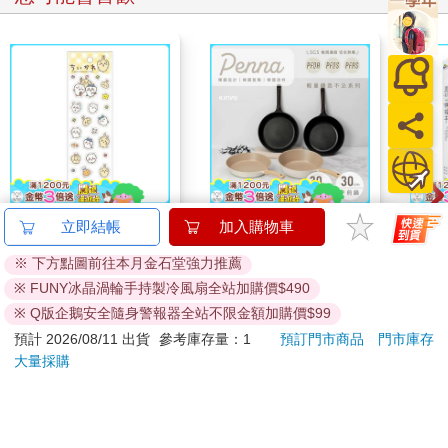
吉伊卡哇 可愛小貼紙-
【KINYO】Penna系
夏日
立即結帳
加入購物車
黃
列-輕量高效導熱不沾
※ 下方點圖前往本月金石堂強力推薦
平煎鍋30cm
38
999
95
折
特價
元
56
折
特價
元
特價
※ FUNY冰晶渦輪手持製冷風扇全站加購價$490
加入購物車
加入購物車
※ Q版企鵝安全隨身警報器全站不限金額加購價$99
預計 2026/08/11 出貨
參考庫存量：1
預訂門市商品
門市庫存
大量採購
訂購/退換貨須知
加入金石堂 LINE 官方帳號『完成綁定』，隨時掌握出貨動