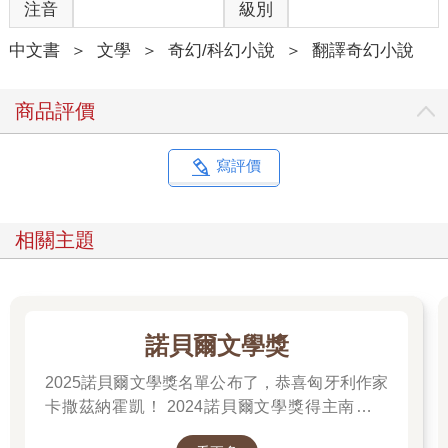
注音
級別
「我知道妳沒有，親愛的。」護士再三保證地說。「所以呢─
—」她轉頭繼續對主任說：「我正要帶他進去見心理科副科長。
中文書
＞
文學
＞
奇幻/科幻小說
＞
翻譯奇幻小說
只是去看一下有沒有哪裡異常。」
「的確該這樣。」主任說。「帶他進去吧。小女孩妳等一下。」
主任補了一句，此時護士正隨著她還在哭號的照顧對象離去。
商品評價
「妳叫什麼名字？」
「波莉．托洛斯基。」
「是個好名字。」主任說。「快去吧，看能不能找到別的小男孩
寫評價
跟妳玩。」
這孩子便蹦蹦跳跳地進了樹叢，看不見了。
「真是個精緻的小東西！」主任望著她的背影說。接著他轉頭面
相關主題
對學生們說：「我現在要跟你們說的事情，聽起來可能很難以置
信。不過呢，當你們不熟悉歷史的時候，有關過去的事實確實聽
來會不可思議。」
他便洩漏起驚奇的過去。吾主福特在世之前的很長一段時間，甚
至在那之後的好幾個世代裡，孩童之間的色情遊戲都被當成異常
諾貝爾文學獎
行徑（語畢哄堂大笑）；而且不只是異常而已，其實是當成不道
2025諾貝爾文學獎名單公布了，恭喜匈牙利作家
德行為（不會吧！），因此曾遭到嚴厲打壓。
他的聽眾表情盡是震驚到難以置信。小孩子可憐到不准自行取
卡撒茲納霍凱！ 2024諾貝爾文學獎得主南韓女
樂？他們無法相信。
作家──韓江 新書出版。 更多精彩好看的得獎作