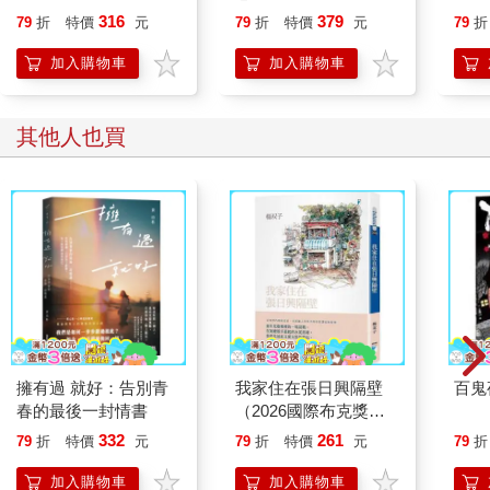
網，而那蛛網是底比斯、巴比倫、克諾索斯和邁錫尼。一揮、再
恭談以心轉境的適齡漫
316
379
79
折
特價
元
79
折
特價
元
79
折
揮──然後奧德修斯、約伯、朱比特、釋迦牟尼和耶穌都去哪了
想
呢？又一揮──那稱作雅典和羅馬、耶路撒冷和埃及中王國的一丁
加入購物車
加入購物車
點遠古塵埃─就什麼都不剩了。再一揮──曾經是義大利的地方就
空了。揮一下，大教堂沒了；揮一下、再一下，《李爾王》和帕
斯卡的《思想錄》沒了。一揮，沒了《受難曲》；一揮，沒了
其他人也買
《鎮魂曲》；一揮，沒了交響曲；一揮⋯⋯
（未完待續）
擁有過 就好：告別青
我家住在張日興隔壁
百鬼
春的最後一封情書
（2026國際布克獎得
主，楊双子個人生命書
332
261
79
折
特價
元
79
折
特價
元
79
折
寫）
加入購物車
加入購物車