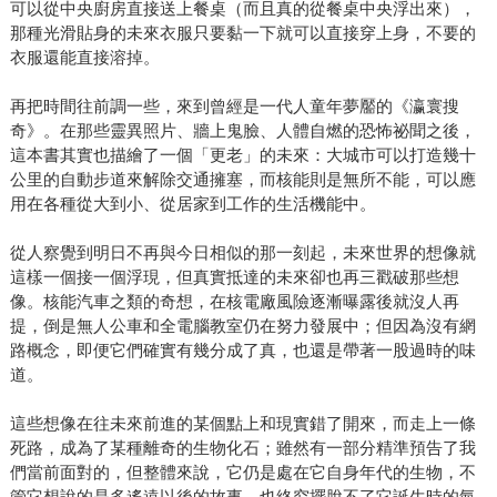
可以從中央廚房直接送上餐桌（而且真的從餐桌中央浮出來），
那種光滑貼身的未來衣服只要黏一下就可以直接穿上身，不要的
衣服還能直接溶掉。
再把時間往前調一些，來到曾經是一代人童年夢靨的《瀛寰搜
奇》。在那些靈異照片、牆上鬼臉、人體自燃的恐怖祕聞之後，
這本書其實也描繪了一個「更老」的未來：大城市可以打造幾十
公里的自動步道來解除交通擁塞，而核能則是無所不能，可以應
用在各種從大到小、從居家到工作的生活機能中。
從人察覺到明日不再與今日相似的那一刻起，未來世界的想像就
這樣一個接一個浮現，但真實抵達的未來卻也再三戳破那些想
像。核能汽車之類的奇想，在核電廠風險逐漸曝露後就沒人再
提，倒是無人公車和全電腦教室仍在努力發展中；但因為沒有網
路概念，即便它們確實有幾分成了真，也還是帶著一股過時的味
道。
這些想像在往未來前進的某個點上和現實錯了開來，而走上一條
死路，成為了某種離奇的生物化石；雖然有一部分精準預告了我
們當前面對的，但整體來說，它仍是處在它自身年代的生物，不
管它想說的是多遙遠以後的故事，也終究擺脫不了它誕生時的氣