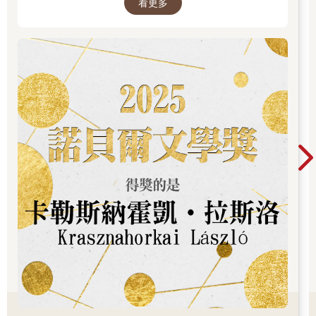
「甚至包括青少年。」孵化與制約中心主任說著：「甚至像你們
看更多
品
這樣的青少年⋯⋯」
「不可能吧！」
「連一丁點偷偷的個人性行為和同性性行為都禁止—─什麼都不
行。」
「都不行？」
「在大多數情況下，都要滿二十歲才行。」
「二十歲？」學生紛紛傳出不肯相信的呼喊。
「二十。」主任重複道。「就跟你們說過，你們會難以置信。」
「可是發生什麼事了？」他們問。「結果怎樣了？」
「結果很糟。」一個低沉宏亮的聲音驚人地打斷對話。
他們四處張望。這群人的外邊站著一名陌生人—─中等高度的男
人，黑頭髮，鷹勾鼻，鮮紅的嘴唇，眼神犀利深沉。「太糟糕
了。」他再度重複。
那時孵化與制約主任還坐在為了方便而散置花園各處的鋼架橡皮
長椅上；但他一看到陌生人，馬上兩腳一彈，飛身向前伸出雙
手，笑容熱情到牙齒全露了出來。
「控制者！實在是意想不到的榮幸啊！孩子們，你們還在想什
麼？這位就是控制者；穆斯塔法．蒙德福下。」
中心的四千個房間裡，四千台電子鐘同時來到四點。喇叭口放送
出無形的聲音。