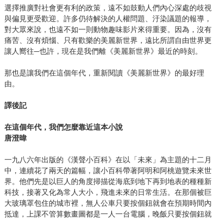
選擇推廣對社會更有利的政策，遠不如鼓動人們內心深處的歧視
與偏見更受歡迎。許多仍待解決的人權問題、汙染議題的報導，
對大眾來說，也遠不如一則動物趣味影片來得重要。因為，沒有
痛苦、沒有煩惱、只有歡樂的美麗新世界，遠比所謂自由世界更
讓人嚮往─也許，現在是我們離《美麗新世界》最近的時刻。
那也是讓我們在這個年代，重新閱讀《美麗新世界》的最好理
由。
譯後記
在這個年代，我們怎麼靠近這本小說
唐澄暐
一九八六年出版的《漢聲小百科》在以「未來」為主題的十二月
中，連續花了兩天的篇幅，讓小百科帶著阿明和阿桃遊覽未來世
界。他們先是以巨人的角度掃描從海底到地下再到地表的種種新
科技，接著又化為常人大小，飛進未來的日常生活。在那個被巨
大玻璃罩包住的城市裡，無人公車只要按個鈕就會在預期時間內
抵達，上課不管算數畫圖都是一人一台電腦，晚飯只要按個鈕就