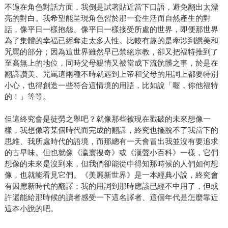
不過在角色對話方面，我倒是試著貼近當下口語，避免翻出太漂
亮的對白。我希望能呈現角色習於那一套生活而自然產生的對
話，像平日一樣抱怨、像平日一樣接受所處的世界，即便那世界
為了集體的幸福已經奪走太多人性。比較有趣的是牽涉到讚美和
咒罵的部分；因為這世界雖然早已禁絕宗教，卻又把福特推到了
至高無上的地位，同時父母親情又被當成下流骯髒之事，於是在
翻譯讚美、咒罵這兩種不時就遇到上帝和父母的用詞上都要特別
小心，也得創造一些符合這情境的用語，比如說「喔，你他福特
的！」等等。
但這終究會是徒勞之舉吧？就像那些被現在戳破的未來想像一
樣，我想像著某個時代而完成的翻譯，終究也擺脫不了我當下的
思維、我所處時代的語境，而那總有一天會冒出我並沒有要追求
的古早味。但也就像《瀛寰搜奇》或《漢聲小百科》一樣，它們
想像的未來是沒到來，但我們卻能從中得知那時候的人們如何想
像，也就能看見它們。《美麗新世界》是一本經典小說，終究會
有因應新時代的翻譯；我的用詞到那時應該已經不中用了，但或
許還能給那時候的讀者感受一下這名譯者、這個年代是怎麼靠近
這本小說的吧。