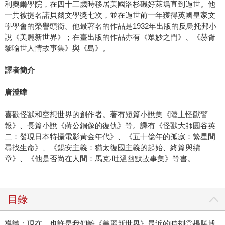
利奧爾學院，在四十三歲時移居美國洛杉磯好萊塢直到過世。他
一共被提名諾貝爾文學獎七次，並在過世前一年獲得英國皇家文
學學會的榮譽頭銜。他最著名的作品是1932年出版的反烏托邦小
說《美麗新世界》；在臺出版的作品亦有《眾妙之門》、《赫胥
黎喻世人情故事集》與《島》。
譯者簡介
唐澄暐
喜歡怪獸和空想世界的創作者。著有短篇小說集《陸上怪獸警
報》、長篇小說《蔣公銅像的復仇》等。譯有《怪獸大師圓谷英
二：發現日本特攝電影黃金年代》、《五十億年的孤寂：繁星間
尋找生命》、《錫安主義：猶太復國主義的起始、終篇與續
章》、《他是否尚在人間：馬克‧吐溫幽默故事集》等書。
目錄
導讀：現在，也許是我們離《美麗新世界》最近的時刻◎楊勝博