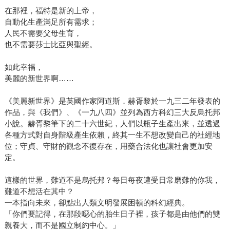
在那裡，福特是新的上帝，
自動化生產滿足所有需求；
人民不需要父母生育，
也不需要莎士比亞與聖經。
如此幸福，
美麗的新世界啊……
《美麗新世界》是英國作家阿道斯．赫胥黎於一九三二年發表的
作品，與《我們》、《一九八四》並列為西方科幻三大反烏托邦
小說。赫胥黎筆下的二十六世紀，人們以瓶子生產出來，並透過
各種方式對自身階級產生依賴，終其一生不想改變自己的社經地
位；守貞、守財的觀念不復存在，用藥合法化也讓社會更加安
定。
這樣的世界，難道不是烏托邦？每日每夜遭受日常磨難的你我，
難道不想活在其中？
一本指向未來，卻點出人類文明發展困頓的科幻經典。
「你們要記得，在那段噁心的胎生日子裡，孩子都是由他們的雙
親養大，而不是國立制約中心。」