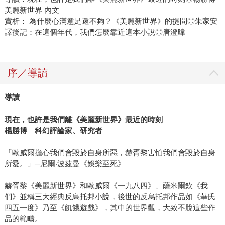
美麗新世界 內文
賞析： 為什麼心滿意足還不夠？《美麗新世界》的提問◎朱家安
譯後記：在這個年代，我們怎麼靠近這本小說◎唐澄暐
序／導讀
導讀
現在，也許是我們離《美麗新世界》最近的時刻
楊勝博 科幻評論家、研究者
「歐威爾擔心我們會毀於自身所惡，赫胥黎害怕我們會毀於自身
所愛。」─尼爾‧波茲曼《娛樂至死》
赫胥黎《美麗新世界》和歐威爾《一九八四》、薩米爾欽《我
們》並稱三大經典反烏托邦小說，後世的反烏托邦作品如《華氏
四五一度》乃至《飢餓遊戲》，其中的世界觀，大致不脫這些作
品的範疇。