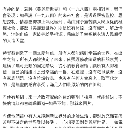
有趣的是，若將《美麗新世界》和《一九八四》兩相對照，我們
會發現：如果說《一九八四》的未來社會，是透過嚴密監控、思
想控制、情感壓抑加上氣化極刑，藉由施予痛苦讓人民服從的極
權社會，那麼《美麗新世界》則是沒有監控、沒有極刑、解放情
慾、消除血緣、家族等紛爭根源，藉由給予幸福糖衣讓人民服從
的人造天堂。
赫胥黎創造了一個無憂無慮、所有人都能感到幸福的世界。在出
生之前，所有人都被決定了未來，依照經修改篩選的胚胎素質，
建構了無可更動的固定階級，從小的教育灌輸，讓所有人都相
信，自己的階級才是最幸福的一群。在這裡，沒有戰爭威脅、沒
有家庭問題、沒有垃圾蚊蟲、也沒有任何人會衰老，取而代之
的，是無盡的感官享受，滿足人們最原始的內在衝動。
即使有煩惱，來一片政府配給的迷幻藥劑「梭麻」就能解決，不
快的情緒都會轉瞬而逝─如果不能，那就來兩片。
即便他們當中有人見識到新世界外的原始生活，卻對於充滿著痛
苦與不確定的世界難以接受，一心想要回到美麗新世界。一如電