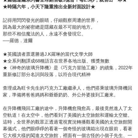
★時隔六年，小天下隆重推出全新封面設計★
記得用閃閃發光的眼睛，仔細觀察周遭的世界，
因為最大的祕密總是隱藏在最不可能的地方。
那些不相信魔法的人，永遠不會發現它。
──羅德．達爾
★英國讀者票選勝過J.K羅琳的當代文學大師
★全系列翻譯成68種語言在世界各地出版、獲獎無數
★《神奇的玻璃升降機》是《巧克力冒險工廠》的續集，2022年
重新修訂部分名詞與段落，以符合現代精神
查理成為旺卡先生的巧克力工廠繼承人，他們搭乘玻璃升降機回
家，準備將爸爸媽媽和爺爺奶奶、外公外婆接到工廠來。
在升降機飛回工廠的途中，升降機愈飛愈高，最後竟然進人了太
空軌道！在太空中，他們看到了美國的太空旅館和運輸太空艙。
這時，全世界的觀眾正透過電視實況轉播觀看美國的太空旅館開
幕儀式，他們眼睜睜的看著一個奇怪的玻璃箱出現在眼前，看著
它大模大樣的闖進太空旅館，裡面有一個古怪的小個子先生、一