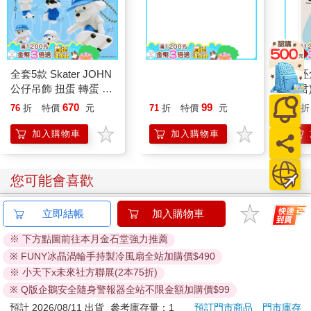
全套5款 Skater JOHN
【AGA-AE 韓國】益
小呸
公仔吊飾 扭蛋 轉蛋 模
生菌寶寶米餅 20g 多
山君
型 吊飾 包包吊飾 滑板
種口味 寶寶零食 寶寶
670
99
76
折
特價
元
71
折
特價
元
86
折
小狗 狗狗
餅乾 寶寶米餅｜卡多
BUSHIROAD
摩
加入購物車
加入購物車
您可能會喜歡
立即結帳
加入購物車
※ 下方點圖前往本月金石堂強力推薦
※ FUNY冰晶渦輪手持製冷風扇全站加購價$490
※ 小天下x未來社方聯展(2本75折)
※ Q版企鵝安全隨身警報器全站不限金額加購價$99
預計 2026/08/11 出貨
參考庫存量：1
預訂門市商品
門市庫存