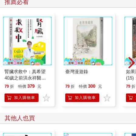
推薦必看
腎臟求救中：真希望
臺灣漫遊錄
如果
40歲之前洪永祥醫師
(1
就告訴我這些事
貓漫
379
300
79
折
特價
元
79
折
特價
元
79
折
加入購物車
加入購物車
其他人也買