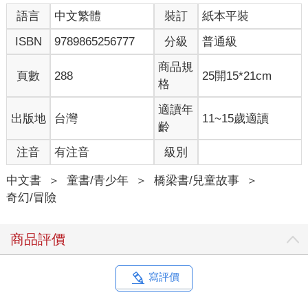
語言
中文繁體
裝訂
紙本平裝
ISBN
9789865256777
分級
普通級
商品規
頁數
288
25開15*21cm
格
適讀年
出版地
台灣
11~15歲適讀
齡
注音
有注音
級別
中文書
＞
童書/青少年
＞
橋梁書/兒童故事
＞
奇幻/冒險
商品評價
寫評價