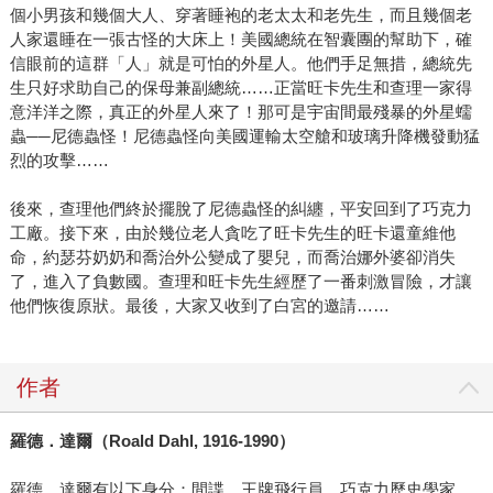
個小男孩和幾個大人、穿著睡袍的老太太和老先生，而且幾個老
人家還睡在一張古怪的大床上！美國總統在智囊團的幫助下，確
信眼前的這群「人」就是可怕的外星人。他們手足無措，總統先
生只好求助自己的保母兼副總統……正當旺卡先生和查理一家得
意洋洋之際，真正的外星人來了！那可是宇宙間最殘暴的外星蠕
蟲──尼德蟲怪！尼德蟲怪向美國運輸太空艙和玻璃升降機發動猛
烈的攻擊……
後來，查理他們終於擺脫了尼德蟲怪的糾纏，平安回到了巧克力
工廠。接下來，由於幾位老人貪吃了旺卡先生的旺卡還童維他
命，約瑟芬奶奶和喬治外公變成了嬰兒，而喬治娜外婆卻消失
了，進入了負數國。查理和旺卡先生經歷了一番刺激冒險，才讓
他們恢復原狀。最後，大家又收到了白宮的邀請……
作者
羅德．達爾（Roald Dahl, 1916-1990）
羅德．達爾有以下身分：間諜、王牌飛行員、巧克力歷史學家，