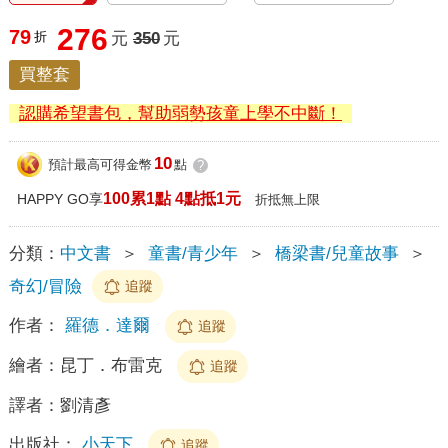
276
79
折
元
350
元
買整套
認購希望書包，幫助弱勢孩童上學不中斷！
10
預計最高可得金幣
點
?
100累1點 4點抵1元
HAPPY GO享
折抵無上限
分類：
中文書
＞
童書/青少年
＞
橋梁書/兒童故事
＞
奇幻/冒險
追蹤
作者：
羅德．達爾
追蹤
繪者：
昆丁．布雷克
追蹤
譯者：
劉清彥
出版社：
小天下
追蹤