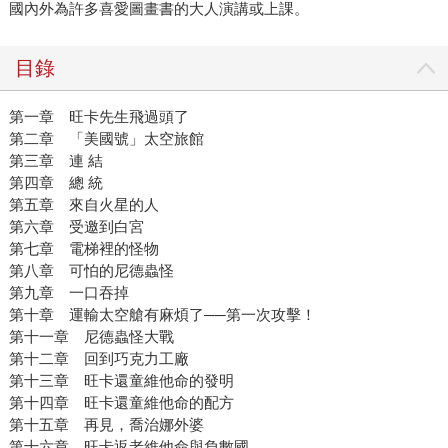
國內外為許多喜愛圖畫書的大人演講或上課。
目錄
第一章 旺卡先生飛過頭了
第二章 「美國號」太空旅館
第三章 連 結
第四章 總 統
第五章 來自火星的人
第六章 受邀到白宮
第七章 電梯裡的怪物
第八章 可怕的尼德蟲怪
第九章 一口吞掉
第十章 運輸太空艙有麻煩了──第一次攻擊！
第十一章 尼德蟲怪大戰
第十二章 回到巧克力工廠
第十三章 旺卡還童維他命的發明
第十四章 旺卡還童維他命的配方
第十五章 再見，喬治娜外婆
第十六章 旺卡返老維他命與負數國