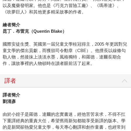
以及魔藥發明家。他也是《巧克力冒險工廠》、《瑪蒂達》、
《吹夢巨人》和其他更多精采故事的作者。
繪者簡介
昆丁．布雷克（Quentin Blake）
國際安徒生獎、英國第一屆兒童文學桂冠得主，2005 年更因對兒
童文學的傑出貢獻，而獲頒司令勳章（CBE）。他擅長以線條勾
勒人物，然後抹上淡淡水墨，風格獨特，和羅德．達爾長期合
作，讓故事裡的人物頓時在讀者眼前活了起來。
譯者
譯者簡介
劉清彥
由於小姪子是羅德．達爾的忠實書迷，經他苦苦哀求，不得不扛
下重譯經典的重責大任，希望舊雨新知都能享受新譯的版本。學
的是新聞卻熱愛兒童文學，每天專心翻譯和創作童書，也經常到