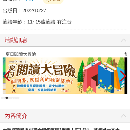
出版日：
2022/10/27
適讀年齡：
11~15歲適讀 有注音
活動訊息
夏日閱讀大冒險
飢
內容簡介
★羅德達爾系列書全球銷售破3億冊！每2.5秒，就售出一本★