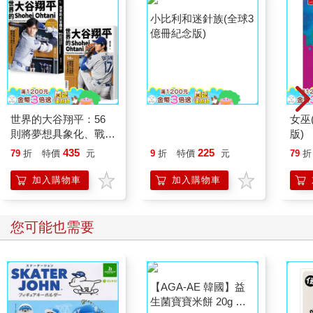
世界的大谷翔平：56
小比利和迷針族(全球3
女巫
則將夢想具象化、戰勝
億冊紀念版)
版)
不可能的「大谷流思
435
225
79
折
特價
元
9
折
特價
元
79
折
考」【投打雙封面設計
+「大谷流」書衣海報
加入購物車
加入購物車
典藏版】
您可能也需要