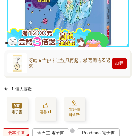
呀哈★吉伊卡哇旋風再起，精選周邊看過
加購
來
★
1
個人喜歡
寫評價
電子書
喜歡+1
賺金幣
?
紙本平裝
金石堂 電子書
Readmoo 電子書