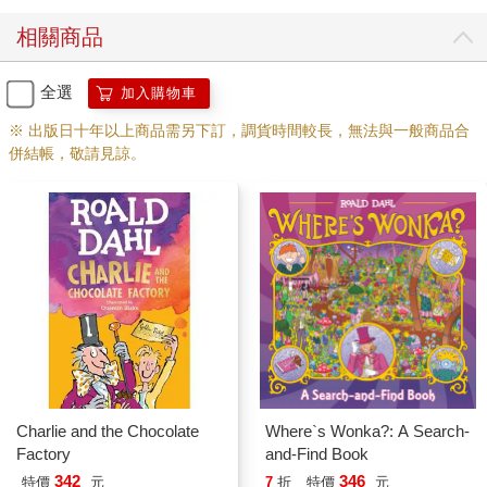
相關商品
全選
加入購物車
※ 出版日十年以上商品需另下訂，調貨時間較長，無法與一般商品合
併結帳，敬請見諒。
Charlie and the Chocolate
Where`s Wonka?: A Search-
Factory
and-Find Book
342
346
特價
元
7
折
特價
元