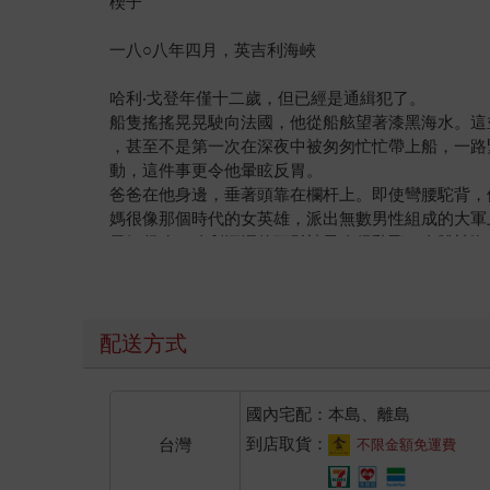
楔子
一八○八年四月，英吉利海峽
哈利‧戈登年僅十二歲，但已經是通緝犯了。
船隻搖搖晃晃駛向法國，他從船舷望著漆黑海水。這
，甚至不是第一次在深夜中被匆匆忙忙帶上船，一路
動，這件事更令他暈眩反胃。
爸爸在他身邊，垂著頭靠在欄杆上。即使彎腰駝背，
媽很像那個時代的女英雄，派出無數男性組成的大軍
天氣很冷，哈利汗濕的頭髮被風吹得亂飛，身體被海
他的爸爸是激進派政治運動家亞歷山大‧戈登。三天
拿破崙和談，發動革命。
他們未能發動革命──從來沒有成功過，不過他們成
對空發射，高聲命令群眾遵守秩序，但他們的聲音被
配送方式
他們一家和其他幾個人一起躲在席奧博書店，每個人
他比爸爸年輕幾歲，自從哈利的父母開始在倫敦激起
拉斯就越是憤怒。然而，此刻賽拉斯狂亂的眼神使得
國內宅配：本島、離島
清楚吧，亞歷？去別的地方繼續作戰吧。」
到店取貨：
台灣
不限金額免運費
「他們也要抓你。」媽媽對賽拉斯說。
「這家書店是我的生計。」賽拉斯聳肩。「店在這裡