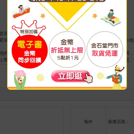
並非他第一次渡過海峽
緊張聆聽是否有追兵的吼叫或急促的腳步聲，但這是他第一次明白他
他的身高依然超出妻子一英尺。媽媽非常矮，體型豐滿、臉蛋圓潤，
上戰場，與其當著她的面解釋為何不肯聽令，乾脆赴死還比較輕鬆。
水濺濕已經很冷了，風勢更添寒意。
前，他向憤怒的倫敦民眾大聲疾呼要推翻政府。他要求屬於人民的政
看更多
功掀起暴動。哈利的記憶很混亂，許許多多鮮明的畫面串連，由恐慌
群眾吶喊所淹沒。爛泥、鮮血、嘶吼。當天政府便發出逮捕令，他們
都邋遢狼狽、神情疲憊。隔天早晨，賽拉斯說：「你們必須盡快逃出
動亂，賽拉斯便一直是他們的左右手。他是哈利見過最憤怒的叛亂人
哈利第一次察覺：賽拉斯也會害怕。「這孩子夠大了，能夠以成人的
港澳店取：
海外
，我能去哪裡？」