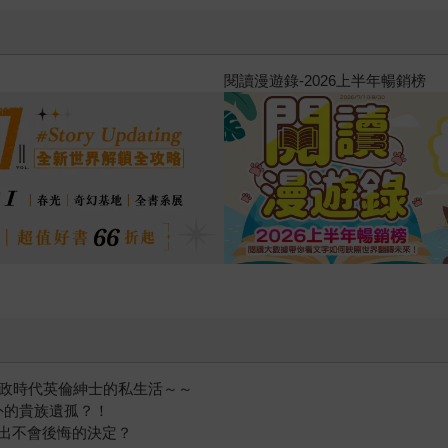
原本只是跟全校第一美少女商量
的存在（１）
攝政時代英倫紳士的私生活～～
外的貴族遺孤？！
出不會後悔的決定？