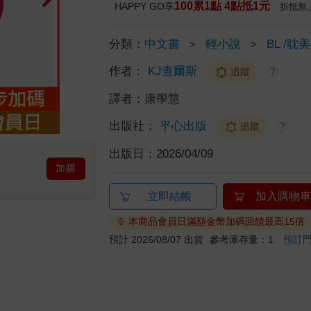
100累1點 4點抵1元
HAPPY GO享
折抵無
分類：
中文書
＞
輕小說
＞
BL /耽美
作者：
KJ查爾斯
追蹤
?
譯者：
康學慧
出版社：
平心出版
追蹤
?
出版日：
2026/04/09
加購
立即結帳
加入購物車
※ 本商品會員日滿額金幣加碼回饋最高15倍
預計 2026/08/07 出貨
參考庫存量：1
預訂