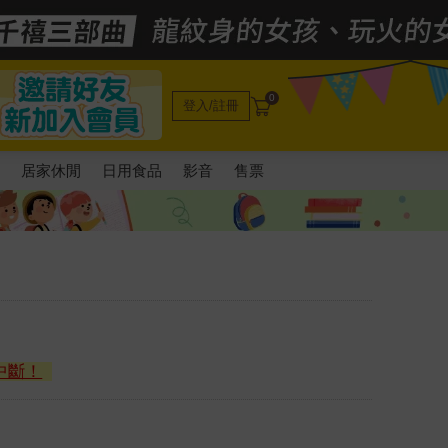
0
登入/註冊
電
居家休閒
日用食品
影音
售票
中斷！