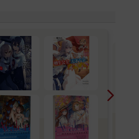
棄。他們會重起爐灶，無論是在法國或西班牙，無論
作戰，然後像賽拉斯一樣犧牲。哈利也會在他們身
美
度
20
書都
次傳來敲門聲。
買的
金石
裡吧❤
不會治病。」賽拉斯下筆如刀，他已經因為文字煽動
的監獄，很可能還要先遭受鞭刑。他們無路可逃，無