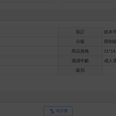
格蘭。他是這座城市的精神：粗獷、不羈、好鬥。以前媽媽會講草根
利心中都會想像成賽拉斯的模樣：雙手握拳，頂天立地對抗威權，即使
能成為反叛力量。哈利為了討媽媽歡心說他也一樣，但他撒謊了。在
威爾‧史卡列，想出絕妙好計解決困境。在哈利心中，羅賓只是個模糊
不變……
裝訂
紙本
能有人知道他的想像，但他深感愧疚，從此不再玩這個遊戲。
們只能逃跑。倫敦在哈利心中留下的最後印象是這樣的場面：紅外套
分級
限制
一家有機會逃脫，賽拉斯放棄了自己逃跑的機會，他勢必會被逮捕。
他抹去眼中的水霧。「媽媽，賽拉斯會怎麼樣？他們會怎麼處置他？
商品規格
21*14
」
適讀年齡
成人
。」她一手捧著他的臉，讓他轉頭看著她。「因為膽敢發聲要求改革
級別
因為這個國家必須得到解放。這是場戰役，凡是交戰必有犧牲。」
帕。「我們逃跑了。」我們丟下其他人，自己跑了。
來的安心卻更加強烈：現在終於結束了？以後不會再有祕密集會與聚
得舒適。
露身分的風險繼續下去，賽拉斯的犧牲就白費了。爸媽一定明白。
做什麼？」
寫評價
。以後我們能做的事還有很多、很多，我們絕不會放棄。」