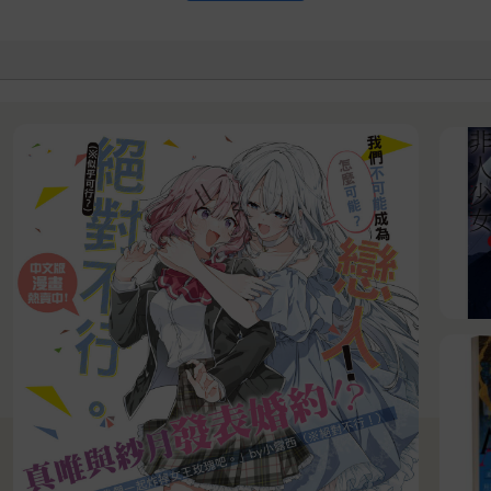
媽媽抿著嘴唇，哈利心中短暫的欣喜之火化作灰燼。他們當然不會放
爭，時刻面對被逮捕的風險。會有其他像賽拉斯那樣的人與他們並肩
騰浪濤，毫無意義卻無休無止。
不在乎、不在乎。我多希望你們也不在乎。
傳來敲門聲。
喬治低聲咒罵。「會是誰？」
陰冷，哈利依然感覺到汗水湧出。賽拉斯歪頭聆聽。安靜幾秒後，再
人怎麼辦？」
會走了。」
他們會直接把門撞開。
體吶喊著「終結漢諾威王朝暴政。臃腫水蛭黏附英格蘭，只會吸血、
的叛國。要是被抓到持有這些傳單，他們三個全都會被扔進陰暗惡臭