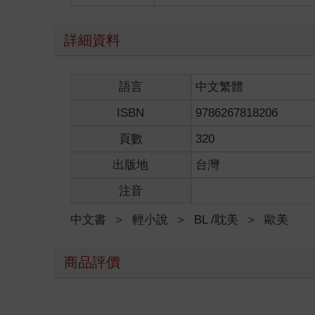
老實說，哈利無法想像賽拉斯離開倫敦，更別說是英
瓦特‧泰勒或十五世紀的起義先鋒傑克‧凱德，在哈
詳細資料
媽媽說她小時候經常扮演瓦特‧泰勒，夢想有朝一日
漢，賽拉斯扮演壯碩的小約翰，哈利扮演聰慧詼諧的
列跪在他身前，執起他的手宣示一心一意效忠，永遠
語言
中文繁體
後來哈利驚覺他想像中的領袖根本是貴族，雖然不可
如今這一切都化為虛無。昨天傍晚士兵上門抓人，他
ISBN
9786267818206
吼要他快跑，爸爸拖著哈利和媽媽離去。為了讓他們
哈利緊握著粗糙的木舷邊，海水泡沫噴濕他的手指。
頁數
320
媽媽咬緊牙關。「我猜應該會先鞭打然後才進監獄。
出版地
台灣
爸爸的頭垂得更低了。「老婆……」
「不，他應該要知道。哈利，這就是我們抗爭的動機
注音
刑；因為我們受暴政與腐敗所統治，人民飢寒交迫；
「可是犧牲的不是我們，不是嗎？」哈利摸索尋找手
中文書
＞
輕小說
＞
BL /耽美
＞
歐美
他腦中突然浮現一個念頭，雖然令他內疚，但隨之而
聲？
他可以去上學，爸媽會聊其他話題，他的生活可以變
商品評價
當然還會有其他人接下抗爭的使命。若是他們冒著暴
他舔舔嘴唇，盡可能控制語氣。「那──以後我們要
爸爸抬起頭，一手按住哈利的肩膀。「孩子，不用怕