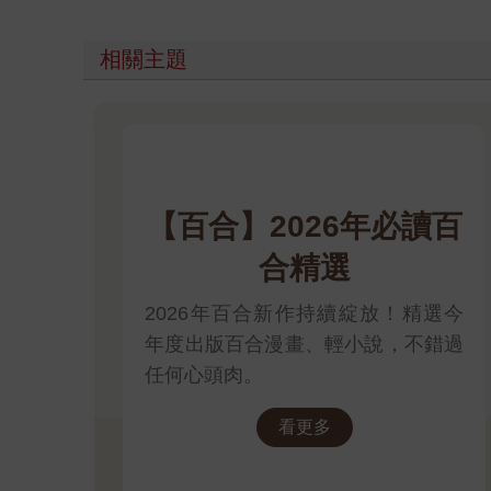
「絕不會。」媽媽輕聲說。
哈利來回看著父母，他們彼此凝視，爸爸昂起下巴、
他們的信念帶他們去到哪裡；他們會繼續激起人民抗
相關主題
邊，因為他無處可去。
他低頭望著漆黑海水，因為淚水而矇矓的眼眸怒瞪翻
我不在乎人民的權利。他在心中對父母厲聲怒嗆。我
第1章
【百合】2026年必讀百
一八一九年五月，倫敦
合精選
哈利正忙著將革命文宣整理成幾疊，樓上的店鋪突然
他全身一震，緊抓住手中的文宣，蹲在印刷機旁邊的
2026年百合新作持續綻放！精選今
「有上門閂吧？」賽拉斯厲聲問。
年度出版百合漫畫、輕小說，不錯過
「我──有，我確定。」儘管席奧博書店的地窖潮濕
「萬一是警察怎麼辦？」喬治用氣音問。「萬一是軍
任何心頭肉。
「閉嘴。」賽拉斯斥責。「八成只是顧客，等一下就
當然只是顧客，哈利告訴自己。不會是警察或軍人，
看更多
他低頭看那一疊疊傳單，黑色油墨尚未乾透，大型字
叛亂的罪名進過一次監獄了，這次的文宣更是赤裸裸
法掩蓋印刷機，無處隱藏證物……