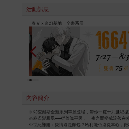
活動訊息
2026金石堂暑假漫博〈你好，我吃一點〉第二波
內容簡介
※KJ查爾斯全新系列華麗登場，帶你一窺十九世紀
※麻雀變鳳凰──從落魄平民，一夜之間變成流落在
※世紀難題：愛情還是麵包？哈利能否遵從本心，做