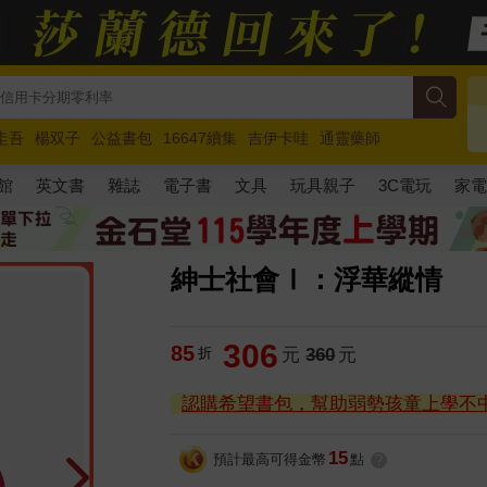
圭吾
楊双子
公益書包
16647續集
吉伊卡哇
通靈藥師
路邊攤新作
馬斯克
玩具總動員5
超慢跑
館
英文書
雜誌
電子書
文具
玩具親子
3C電玩
家
紳士社會Ⅰ：浮華縱情
306
85
折
元
360
元
認購希望書包，幫助弱勢孩童上學不
15
預計最高可得金幣
點
?