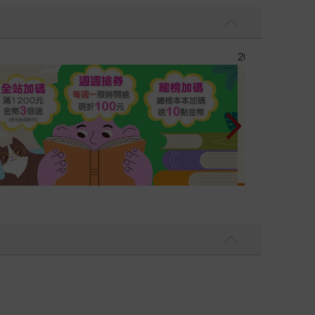
彼此摯友的戀愛煩惱，不知不覺間她竟成為我最親近
台灣角川2026