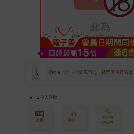
呀哈★吉伊卡哇旋風再起，精選周邊看過來
★
1
個人喜歡
寫評價
好書
喜歡+1
賺金幣