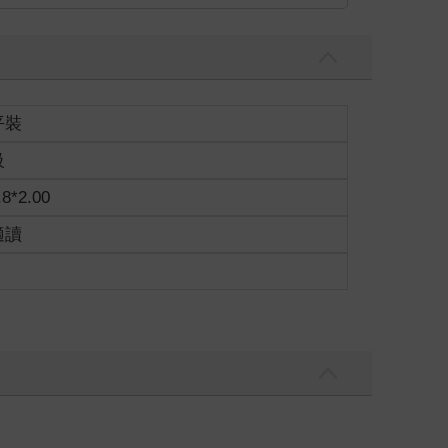
英雄的故事給他聽，無論主角是十四世紀的革命領袖
最後將壯烈犧牲也毫無畏懼。
那些沒完沒了談政治的夜晚，他夢想的其實是羅賓
的身影，語氣溫和文雅、儀態端正優美，威爾‧史卡
平裝
士兵大力撞門，賽拉斯拚命阻擋，全身肌肉虯結，大
級
會把他關進監獄嗎？」
.8*2.00
適讀
的人都會入獄，膽敢抗爭的人都會遭受鞭刑甚至絞
眾抗議？他們從此不必再擔心門外傳來沉重的腳步