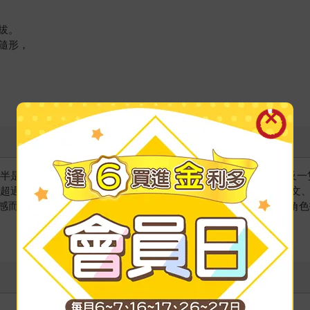
拔。
隨形，
半是LGBT相關的羅曼史。現居倫敦，跟她的先生、兩個孩子以及
版超過二十本小說。《喜鵲迷情》是她第一本書，而且被翻譯成法文
感而去探索有趣的英國歷史或在國內旅行。她喜歡替故事裡每個角色