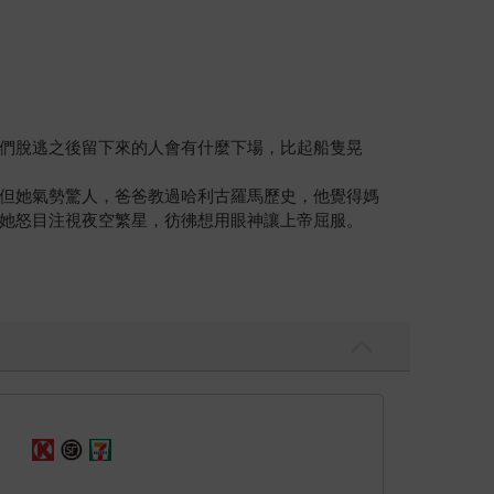
們脫逃之後留下來的人會有什麼下場，比起船隻晃
但她氣勢驚人，爸爸教過哈利古羅馬歷史，他覺得媽
她怒目注視夜空繁星，彷彿想用眼神讓上帝屈服。
府、服務人民的政府，終結不公體制與不當管理，與
貫穿。穿著紅外套的士兵與藍外套的警察舉起毛瑟槍
一家三口遭到通緝。
國。」賽拉斯體格魁梧健壯，緊繃的下顎流露憤慨，
士，甚至連媽媽都比不上，政府的鎮壓越是激烈，賽
身分定罪，他們會把他和你們一起抓去關。你應該很