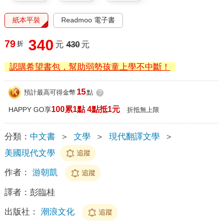
紙本平裝
Readmoo 電子書
340
79
折
元
430
元
認購希望書包，幫助弱勢孩童上學不中斷！
15
預計最高可得金幣
點
?
100累1點 4點抵1元
HAPPY GO享
折抵無上限
分類：
中文書
＞
文學
＞
現代翻譯文學
＞
美國現代文學
追蹤
作者：
游朝凱
追蹤
譯者：
彭臨桂
出版社：
潮浪文化
追蹤