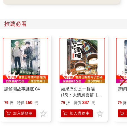
生命中任何想逃避的時光。
□
推薦必看
我偶爾會去公司對面的美食街吃午餐。說實在的，那裡沒有什
麼，就只是一個又熱又擠的小空間，油膩的櫃檯前擺著幾張凳
子。我來這裡，主要是為了收銀機上方架子的那台小電視。有衛
星訊號。
今天他們切換到了美國電視台，我看見了公司刊登的廣告。
畫面上的人一看就是個有錢的主管，正坐著搓揉自己的太陽穴，
擺出一副標準的上電視神情，彷彿在說我是一位壓力很大的主
管。他兩側的太陽穴隱隱跳動著，表示這位主管真的壓力很大！
接著他打電話給經紀人，場景變成了主管躺在海灘上，一邊喝著
一瓶金色啤酒，一邊欣賞我所見過最蔚藍的海洋。
請解開故事謎底 04
如果歷史是一群喵
請解
我隔壁是一對母女。女孩大約四、五歲，正小口小口地挖著米飯
(15)：大清風雲篇【萌
和豌豆吃。她安靜地看著廣告。看見大海
貓漫畫學歷史】
150
387
79
折
特價
元
79
折
特價
元
79
折
時，她轉頭輕聲問母親那些藍色的液體是什麼。當時我心想，這
也太可憐了，竟然沒見過那種顏色的水，後來
加入購物車
加入購物車
我才意識到自己已經三十九歲，而你知道嗎呢？我也沒見過。
接著廣告以我們的一句口號結尾。