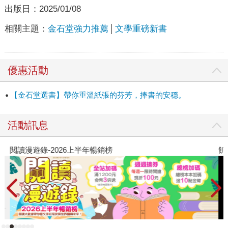
出版日：
2025/01/08
相關主題：
金石堂強力推薦
文學重磅新書
優惠活動
【金石堂選書】帶你重溫紙張的芬芳，捧書的安穩。
活動訊息
閱讀漫遊錄-2026上半年暢銷榜
飢