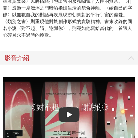
準寂寞套裝〉以將情緒打包出售的服務嘲諷了人性的無奈。〈打
開〉透過一扇漂浮之門暗喻婚姻生活的貌合神離。〈給自己的字
條〉以無數自我的對話再次展現游朝凱對於平行宇宙的偏愛。
〈類別之書〉則重現他對於創作形式的實驗精神。書末收錄的同
名小說〈對不起、請、謝謝你〉，則宛如他寫給當代的一首讓人
心碎且永不過時的輓歌。
影音介紹
Play video