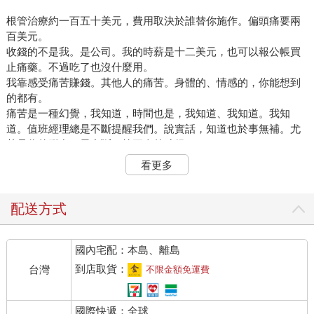
根管治療約一百五十美元，費用取決於誰替你施作。偏頭痛要兩
百美元。
收錢的不是我。是公司。我的時薪是十二美元，也可以報公帳買
止痛藥。不過吃了也沒什麼用。
我靠感受痛苦賺錢。其他人的痛苦。身體的、情感的，你能想到
的都有。
痛苦是一種幻覺，我知道，時間也是，我知道、我知道。我知
道。值班經理總是不斷提醒我們。說實話，知道也於事無補。尤
其是你的腳在一天中斷了第三次的時候。
看更多
□
配送方式
我上班才遲到三分鐘，我的收件匣裡就已經有九張工單了。我閉
起眼睛，深吸一口氣，打開早上的第一張單子：
國內宅配：本島、離島
我在一場葬禮上。
感覺很悲傷。
到店取貨：
台灣
不限金額免運費
別人的悲傷。我就像穿上陌生人的外套，還能感受到另一副身軀
的餘溫。
國際快遞：全球
我湧起一股複雜的感受。