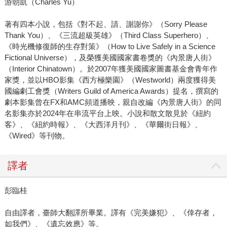
游朝凱（Charles Yu）
著有四本小說，包括《對不起、請、謝謝你》（Sorry Please
Thank You）、《三流超級英雄》（Third Class Superhero）、
《時光機修復師的生存對策》（How to Live Safely in a Science
Fictional Universe），及榮獲美國國家書卷獎的《內景唐人街》
（Interior Chinatown）。於2007年獲美國國家圖書基金會青年作
家獎，並以HBO影集《西方極樂園》（Westworld）兩度獲得美
國編劇工會獎（Writers Guild of America Awards）提名，撰寫的
劇本影集曾在FX和AMC頻道播映，親自改編《內景唐人街》的同
名影集亦於2024年在串流平台上映。小說和散文散見於《紐約
客》、《紐約時報》、《大西洋月刊》、《華爾街日報》、
《Wired》等刊物。
譯者
彭臨桂
自由譯者，臺師大翻譯所畢業。譯有《完美嫌犯》、《倖存者，
如我們》、《遺忘效應》等。