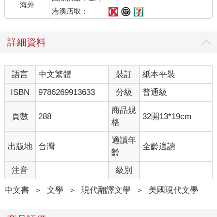
海外
大部分是悲傷，但我也察覺到些許的罪惡感。通常都會有。
港澳店取：
我看見哭泣的臉孔。漂亮的臉孔。哭泣、漂亮、白人的臉孔。有
質感的衣物。
詳細資料
我們的服務不便宜。值班經理也經常提醒我們這一點。需要我提
醒嗎？ 這是他近來最愛講的話。他每次都在走道上徘徊，把頭探
進我們的小隔間裡這麼說。他會說，需要我提醒嗎，知道我們位
語言
中文繁體
裝訂
紙本平裝
在光譜的哪一端嗎？低端或高端？我們正穩穩地站在高端那一
頭。所以他們大多長相俊美，衣服大多很有質感。個性也大多很
ISBN
9786269913633
分級
普通級
好。不過我想，那麼有錢又長相俊美的人，個性很好似乎也沒
什麼了不起。
商品規
頁數
288
32開13*19cm
在海德拉巴（Hyderabad）某處也有同樣的服務，可是價格稍微
格
低了一些。那裡叫精確生活公司。當然，邦加羅爾（Bangalore）
還有好幾百家情緒工程公司，如雨後春筍般四處湧現。前幾天我
適讀年
出版地
台灣
全齡適讀
在報紙上讀到，每三週就有一家新的客服中心開業。工作者跟著
齡
工作機會走，而機會遍布這個產業。我們全都準備好去感覺、去
注音
級別
受苦了。我們正處於成長型產業。
好了。遺體現在要入土了。哭得越來越厲害了。
中文書
＞
文學
＞
現代翻譯文學
＞
美國現代文學
來了。
我感受到那種感覺了。每當葬禮快結束時，這些人通常會湧上這
種感覺。這些悲傷又俊美的人。感覺很強烈。每位操作員的形容