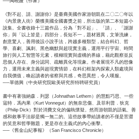
──陶曉嫚（作家）
《對不起、請、謝謝你》是臺裔美國作家游朝凱在二〇二〇年以
《內景唐人街》榮獲美國全國書獎之前，所出版的第二本短篇小
說集。全書收錄十三篇作品，分為「對不起」、「請」、「謝謝
你」與「以上皆是」四部分，長短不一，題材迥異，文筆洗練，
創意驚人，善用後設小說手法，跨越多種類型，結合科幻、哲
學、喜劇、諷刺、黑色幽默與超現實主義，運用平行宇宙、時間
旅行與人工智慧等元素，模糊現實與虛構的界線，藉此觀察並反
思個人存在、身分認同、疏離異化等現象。作者展現不凡的想像
力，運用未來主義與超現實情節，在科幻框架內探索人類處境與
自我價值，喚起讀者的省察與共感，奇思異想，令人嘆服。
──單德興（中央研究院歐美研究所特聘研究員）
書中有著強納森．列瑟（Johnathan Lethem）的慧黠巧思、一些
寇特．馮內果（Kurt Vonnegut）的無奈悲傷、及菲利普．狄克
（Philip Dick）對於消費文化的偏執懷疑。然而游朝凱的語氣、善
感和敘事手法卻是獨一無二的。這些故事帶給讀者的不僅是苦澀
的笑意和哲學難題，更是存在主義式的內心衝擊。
──《舊金山紀事報》（San Francisco Chronicle）