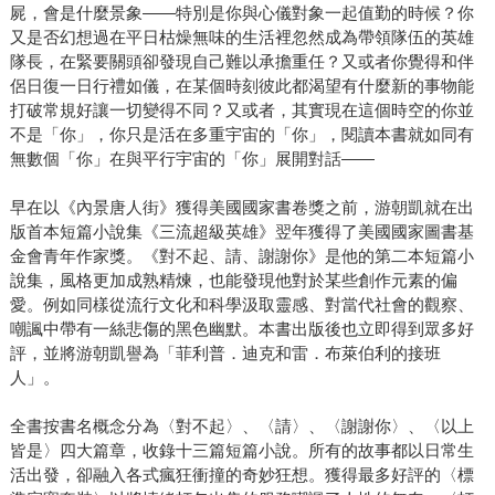
屍，會是什麼景象——特別是你與心儀對象一起值勤的時候？你
又是否幻想過在平日枯燥無味的生活裡忽然成為帶領隊伍的英雄
隊長，在緊要關頭卻發現自己難以承擔重任？又或者你覺得和伴
侶日復一日行禮如儀，在某個時刻彼此都渴望有什麼新的事物能
打破常規好讓一切變得不同？又或者，其實現在這個時空的你並
不是「你」，你只是活在多重宇宙的「你」，閱讀本書就如同有
無數個「你」在與平行宇宙的「你」展開對話——
早在以《內景唐人街》獲得美國國家書卷獎之前，游朝凱就在出
版首本短篇小說集《三流超級英雄》翌年獲得了美國國家圖書基
金會青年作家獎。《對不起、請、謝謝你》是他的第二本短篇小
說集，風格更加成熟精煉，也能發現他對於某些創作元素的偏
愛。例如同樣從流行文化和科學汲取靈感、對當代社會的觀察、
嘲諷中帶有一絲悲傷的黑色幽默。本書出版後也立即得到眾多好
評，並將游朝凱譽為「菲利普．迪克和雷．布萊伯利的接班
人」。
全書按書名概念分為〈對不起〉、〈請〉、〈謝謝你〉、〈以上
皆是〉四大篇章，收錄十三篇短篇小說。所有的故事都以日常生
活出發，卻融入各式瘋狂衝撞的奇妙狂想。獲得最多好評的〈標