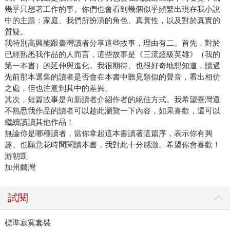
幾乎只想著工作的事。你們也會看到幾個似乎頻繁出現在我小說
中的主題：家庭、我們所扮演的角色、真實性，以及對於真實的
質疑。
我特別高興能跟臺灣讀者分享這些故事，理由有二。首先，對於
已經熟悉我作品的人而言，這些故事是《三流超級英雄》（我的
第一本書）的延伸與進化。我很期待、也很好奇地想知道，讀過
先前那本選集的讀者是否會在本書中聽見類似的聲音，看出相仿
之處，但也注意到其中的差異。
其次，短篇故事是向新讀者介紹作者的絕佳方式。我希望臺灣還
不熟悉我作品的讀者可以趁此瀏覽一下內容，如果喜歡，還可以
繼續讀讀其他作品！
無論你是哪種讀者，當你拿起這本書讀著這篇序，表示你有興
趣、也願意花時間閱讀本書，我對此十分感激。希望你會喜歡！
游朝凱
加州爾灣
試閱
標準寂寞套裝