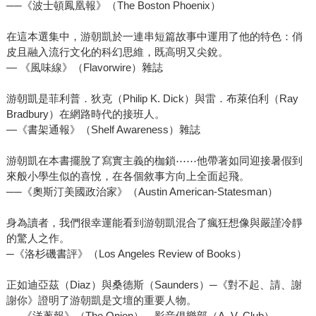
──《波士頓鳳凰報》（The Boston Phoenix）
在這本選集中，游朝凱於一連串短篇故事中運用了他的特色：俏
皮且融入流行文化的科幻思維，既高明又尖銳。
— 《風味線》（Flavorwire）雜誌
游朝凱是菲利普．狄克（Philip K. Dick）與雷．布萊伯利（Ray
Bradbury）在網路時代的接班人。
—《書架通報》（Shelf Awareness）雜誌
游朝凱在本書擺脫了寫實主義的枷鎖⋯⋯他帶著如同迎接暑假到
來般小學生似的喜悅，在各個敘事方向上全面起飛。
──《奧斯汀美國政治家》（Austin American-Statesman）
身為讀者，我們很幸運能看到游朝凱混合了瘋狂想像與嚴謹冷靜
的驚人之作。
─《洛杉磯書評》（Los Angeles Review of Books）
正如迪亞茲（Diaz）與桑德斯（Saunders）─《對不起、請、謝
謝你》證明了游朝凱是文壇的重要人物。
──《洋蔥報》（The Onion），影音俱樂部（A. V. Club）