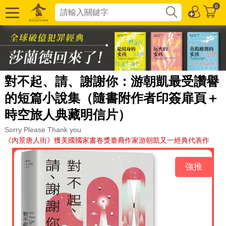
0
對不起、請、謝謝你：游朝凱最受讚譽
的短篇小說集（隨書附作者印簽扉頁＋
時空旅人典藏明信片）
Sorry Please Thank you
《內景唐人街》獲美國國家書卷獎臺裔作家游朝凱又一經典代表作
強推