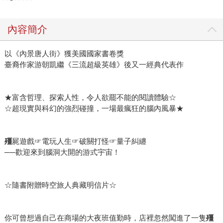
內容簡介
以《內景唐人街》獲美國國家書卷獎
臺裔作家游朝凱繼《三流超級英雄》後又一經典代表作
★富含哲理、探索人性，令人欲罷不能的閱讀體驗☆
☆超現實與科幻的強烈碰撞，一場最瘋狂的腦內風暴★
殭
屍遊戲☞電玩人生☞破關打怪☞量子糾纏
──歡迎來到腦洞大開的游式宇宙！
☆隨書附贈時空旅人典藏明信片☆
你可曾想過自己在商場的大夜班值勤時，店裡忽然闖進了一隻
殭