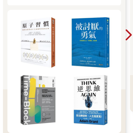
了：無論情況有多糟，無論我哭得多慘，無論客戶累積了多少罪
惡感給我，這種感覺通常會在葬禮的尾聲出現。你無法預料—我
就預料不到—可是你只要在這個職位待得夠久，就會明白我在說
什麼，而且即使你知道它會發生，甚至你等著它發生，當它出現
時，你還是會感到衝擊。
解脫。
□
親戚死亡是五百美元。兄弟姊妹死亡是一千兩百五十美元。父母
則是一人兩千美元，不過人們會為了各種情況買單，他們有各式
各樣的理由，有很差勁的理由，或者根本沒有理由。
這家公司最初只提供普通的服務，也就是最基本的東西：轉移道
德不安、合理推諉。
這種服務能產生良好的現金流，現金流又直接投回研發，年復一
年，小公司變成了小角色，又變成了不小的角色，最後成為專業
市場的龍頭。早年這裡原本叫良心公司，在轉移罪惡感這方面壟
斷了早期的市場。
後來，技術進步了。某個天才在德里（Delhi）構思出一種傳輸協
定，可以將各種不同的經歷標準化及封包化。一個產業誕生了。
解決不良情緒的生意。只要你能提出合適的價碼，幾乎可以躲開