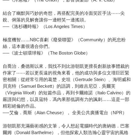
結合了幽默與巧妙的奇想，再搭配完美的冷面笑匠手法⋯⋯尖
銳、俐落的見解會讓你一邊輕笑一邊搖頭。
──《洛杉磯時報》（Los Angeles Times）
極度機智……NBC喜劇《廢柴聯盟》（Community）的死忠粉
絲，這本書很適合你們。
──《波士頓環球報》（The Boston Globe）
自喬治．桑德斯以來，我找不到比游朝凱更擅長創新故事體裁的
作家了⋯⋯若以更長遠的視角來看，他的成功與多位文壇巨匠緊
密相關：從經常引用的葛楚．史坦（Gertrude Stein）、海明威和
貝克特（Samuel Beckett）的語調，到維吉尼亞．吳爾芙
（Virginia Woolf）的短篇作品，再到卡爾維諾（Italo Calvino）的
嚴謹與幻想，以及寇特．馮內果那低調有力的諷刺……這是一部
精彩絕倫的作品。
──艾倫．喬斯（Alan Cheuse）， 全美公共廣播電台（NPR）
游朝凱那充滿藝術感的文筆，令人想起電腦時代的唐納德．巴塞
爾姆（Donald Barthelme），但他探索人類浩瀚心靈宇宙的風格