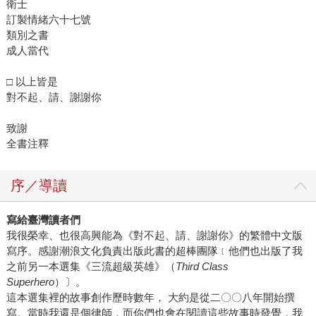
衛士
訂製情緒六十七號
類別之書
成人當代
□ 以上皆是
對不起、請、謝謝你
致謝
全書注釋
序／導讀
寫給臺灣讀者們
我很榮幸、也很高興能為《對不起、請、謝謝你》的繁體中文版
寫序。感謝潮浪文化負責出版此書的超棒團隊﹝他們也出版了我
之前另一本選集《三流超級英雄》（
Third Class
Superhero
）〕。
這本選集裡的故事創作歷時數年， 大約是從二〇〇八年開始撰
寫。當時我還是個律師，而你們也會在閱讀這些故事時發覺，我