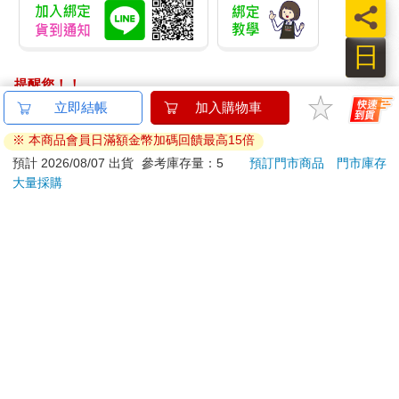
員
日
提醒您！！
金石堂及銀行均不會請您操作ATM! 如接獲電話要求您前往
立即結帳
加入購物車
ATM提款機，請不要聽從指示，以免受騙上當！
※ 本商品會員日滿額金幣加碼回饋最高15倍
退換貨須知：
預計 2026/08/07 出貨
參考庫存量：5
預訂門市商品
門市庫存
大量採購
**提醒您，鑑賞期不等於試用期，退回商品須為全新狀態**
依據「消費者保護法」第19條及行政院消費者保護處公告之
「通訊交易解除權合理例外情事適用準則」，以下商品購買
後，除商品本身有瑕疵外，將不提供7天的猶豫期：
易於腐敗、保存期限較短或解約時即將逾期。（如：生
鮮食品）
依消費者要求所為之客製化給付。（客製化商品）
報紙、期刊或雜誌。（含MOOK、外文雜誌）
經消費者拆封之影音商品或電腦軟體。
非以有形媒介提供之數位內容或一經提供即為完成之線
上服務，經消費者事先同意始提供。（如：電子書、電