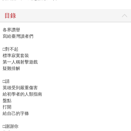
目錄
各界讚譽
寫給臺灣讀者們
□對不起
標準寂寞套裝
第一人稱射擊遊戲
疑難排解
□請
英雄受到嚴重傷害
給初學者的人類指南
盤點
打開
給自己的字條
□謝謝你