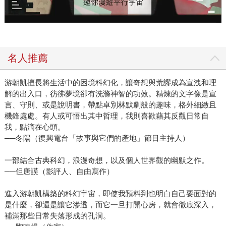
名人推薦
游朝凱擅長將生活中的困境科幻化，讓奇想與荒謬成為宣洩和理
解的出入口，彷彿夢境卻有洗滌神智的功效。精煉的文字像是宣
言、守則、或是說明書，帶點卓別林默劇般的趣味，格外細緻且
機鋒處處。有人或可悟出其中哲理，我則喜歡藉其反觀日常自
我，點滴在心頭。
──冬陽（復興電台「故事與它們的產地」節目主持人）
一部結合古典科幻，浪漫奇想，以及個人世界觀的幽默之作。
──但唐謨（影評人、自由寫作）
進入游朝凱構築的科幻宇宙，即使我預料到也明白自己要面對的
是什麼，卻還是讓它滲透，而它一旦打開心房，就會徹底深入，
補滿那些日常失落形成的孔洞。