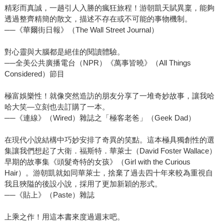
精彩而真誠，一趟引人入勝的瘋狂旅程！游朝凱天賦異稟，能夠
透過整齊精簡的散文，描述不存在或不可能的事物機制。
──《華爾街日報》（The Wall Street Journal）
對心靈與大腦都是絕佳的閱讀體驗。
──全美公共廣播電台（NPR）《萬事皆曉》（All Things
Considered）節目
極富娛樂性！就像突然造訪的朋友分享了一堆奇妙故事，讓我哈
哈大笑—立刻也去訂購了一本。
──《連線》（Wired）雜誌之「極客老爸」（Geek Dad）
在現代小說結構中巧妙安排了奇異的笑點。這本極具獨創性的選
集讓我們想起了大衛．福斯特．華萊士（David Foster Wallace）
早期的故事集《頭髮奇特的女孩》（Girl with the Curious
Hair）。游朝凱就如同華萊士，捨棄了過去四十年來較為重視自
我且狹隘的後設小說，採用了更加新穎的形式。
──《貼上》（Paste）雜誌
上乘之作！用這本書來度過週末吧。