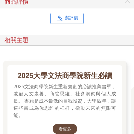
商品評價
都不一樣。對我來說，那種感覺有點像一隻大靴子。大到彷彿填
滿了整片天空、整個銀河系、所有空間。像一隻無限大的腳。而
它正踩著我。那隻無限大的腳正踩在我胸口。
寫評價
葬禮結束後，那隻腳還踩著我，讓我難以呼吸。人們紛紛回到豪
華轎車上。我好像也有一輛豪華轎車。我上了車。那隻腳、那隻
腳。好沉重。來了，沒錯，這種感覺很熟悉，那隻腳，對，就是
相關主題
那隻腳。確切來說，那並不痛。雖然稱不上舒服，但也不算痛。
比較像是壓力。有一次，隔壁隔間的迪帕克告訴我，我所謂的無
限大腳—對他而言比較像膝蓋—就像是美國人感受到了耶穌基
督。
「你確定是基督教嗎？」我問他。「我一直以為耶穌屬於猶太
2025大學文法商學院新生必讀
教。」
「你這個白痴，」他說：「都是同一個傢伙啦。廢話。猶太－基
2025文法商學院新生重新規劃的必讀推薦書單，
督教的神。」
兼顧人文素養、商管思維、社會洞察與個人成
「你確定嗎？」我說。
長。 書籍是成本最低的自我投資，大學四年，讓
他只是對我搖搖頭。我們以前就談過這件事了。我猜他是對的，
這些書成為你思維的杠杆，撬動未來的無限可
但我不想承認。迪帕克是我們這一區最聰明的人，而他每天也會
能。
好心提醒我這個事實好幾次。
我又忍受了那隻腳幾分鐘，就在時間到之前，就在我快要無法承
受悲傷與罪惡感，想著是否得按下安全鈕的時候，那種感覺出現
看更多