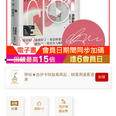
呀哈★吉伊卡哇旋風再起，精選周邊看過
加購
來
寫評價
好書
喜歡+1
賺金幣