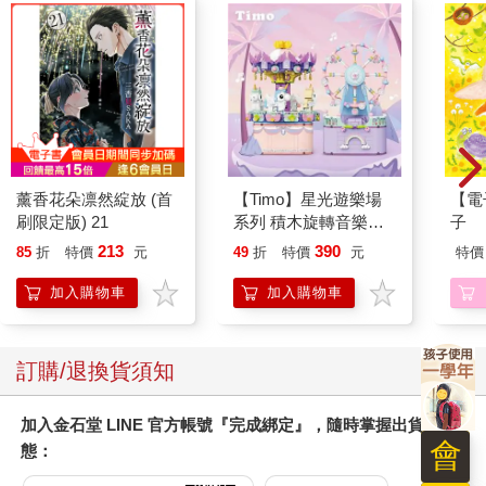
薰香花朵凛然綻放 (首
【Timo】星光遊樂場
【電
刷限定版) 21
系列 積木旋轉音樂盒
子
禮物
213
390
85
折
特價
元
49
折
特價
元
特價
加入購物車
加入購物車
訂購/退換貨須知
加入金石堂 LINE 官方帳號『完成綁定』，隨時掌握出貨動
會
態：