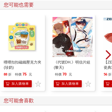
您可能也需要
覺得日子很難受？
讓別人替你度過。
哩哩扣扣磁鐵壓克力夾
《代號DH.》明信片組
【ZE
(珍奶)
(黎天)
瓷典
紅）
75
70
88
折
特價
元
特價
元
56
折
加入購物車
加入購物車
您可能會喜歡