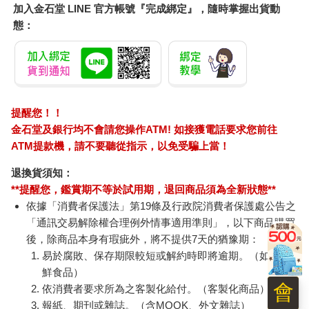
嚇或騷擾那些劈腿的人，來增加外遇委託案的樂趣，除非客戶另
加入金石堂 LINE 官方帳號『完成綁定』，隨時掌握出貨動
外付錢──傑克森不知道這部分。
態：
「是的，她上個星期沒回家，而我肯定她出了事，我去報警，但
警方說這個案子無法成立，因為沒有證據顯示她出了狀況，還一
直對我說她只是離開了我。」
「他們為什麼那樣說？」我問。
他咬住嘴唇。「那個……她的確傳了一封簡訊說她要去和妹妹一
起住，但我瞭解她！她們根本處不來！我無法想像她會毫無理由
提醒您！！
去找她，家裡也沒出什麼事。你確定你可以處理這個案子？我聽
金石堂及銀行均不會請您操作ATM! 如接獲電話要求您前往
說另一位偵探是最資深的……我朋友推薦他。」
ATM提款機，請不要聽從指示，以免受騙上當！
我不以為意地揮揮手。「可以，沒問題，我保證。能不能給我幾
張她的照片、她妹妹的地址、警方的報告或你手邊其他相關的線
退換貨須知：
索？」
**提醒您，鑑賞期不等於試用期，退回商品須為全新狀態**
「呃……好，當然，沒問題，」他說：「你知道另一位偵探什麼
依據「消費者保護法」第19條及行政院消費者保護處公告之
時候會回來嗎？」
「通訊交易解除權合理例外情事適用準則」，以下商品購買
「我保證我可以處理，」我說，不明白這個人為什麼對傑克森那
後，除商品本身有瑕疵外，將不提供7天的猶豫期：
麼執著，只有我可以纏著傑克森不放，我懷疑他可能看過評論，
易於腐敗、保存期限較短或解約時即將逾期。（如：生
聽說了傑克森有多英俊。「我的委託完成率高達百分之九十
鮮食品）
九。」我沒告訴他不是所有的委託結果都是正面的，但我結案
會
了。
依消費者要求所為之客製化給付。（客製化商品）
「不過我覺得她以前可能和那位傑克森聊過，或許他認得她。」
報紙、期刊或雜誌。（含MOOK、外文雜誌）