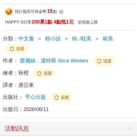
15
預計最高可得金幣
點
?
100累1點 4點抵1元
HAPPY GO享
折抵無上限
分類：
中文書
＞
輕小說
＞
BL /耽美
＞
歐美
追蹤
作者：
愛麗絲．溫特斯 Alice Winters
追蹤
繪者：
秋橙
追蹤
譯者：
唐亞東
出版社：
平心出版
追蹤
出版日：
2026/06/11
活動訊息