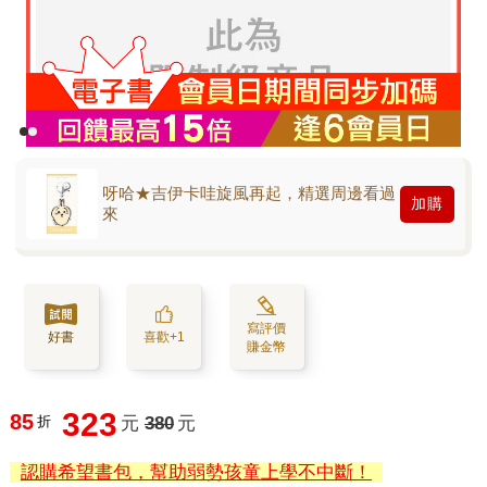
呀哈★吉伊卡哇旋風再起，精選周邊看過
加購
來
寫評價
好書
喜歡+1
賺金幣
323
85
折
元
380
元
認購希望書包，幫助弱勢孩童上學不中斷！