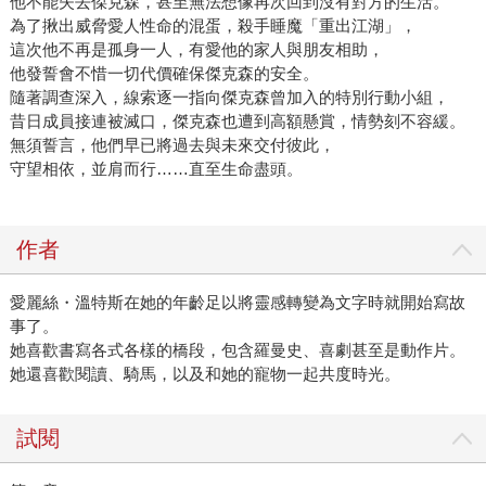
他不能失去傑克森，甚至無法想像再次回到沒有對方的生活。
為了揪出威脅愛人性命的混蛋，殺手睡魔「重出江湖」，
這次他不再是孤身一人，有愛他的家人與朋友相助，
他發誓會不惜一切代價確保傑克森的安全。
隨著調查深入，線索逐一指向傑克森曾加入的特別行動小組，
昔日成員接連被滅口，傑克森也遭到高額懸賞，情勢刻不容緩。
無須誓言，他們早已將過去與未來交付彼此，
守望相依，並肩而行……直至生命盡頭。
作者
愛麗絲・溫特斯在她的年齡足以將靈感轉變為文字時就開始寫故
事了。
她喜歡書寫各式各樣的橋段，包含羅曼史、喜劇甚至是動作片。
她還喜歡閱讀、騎馬，以及和她的寵物一起共度時光。
試閱