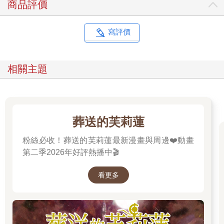
商品評價
評論下面吹捧我們的那個客戶。」
「那是你用塔克的帳號發的。」傑克森提醒我。
「噢操，對，我怎麼忘了？」我喜歡假裝不記得這檔事，讓情況
寫評價
看起來沒那麼糟。
「那則寫得很棒！」梅遜說，轉向了電腦，開始敲擊鍵盤。「我
來看看……『我叫塔克。超五星評價！有史以來最棒的徵信社！
相關主題
我去過很多次，因為我太太討厭我！第一個男人很帥，我幾乎無
法別開視線，不過我馬上知道他已經有交往對象了，我也根本配
不上他。我沒看到第二個偵探，因為他把臉埋在電玩遊戲裡，覺
得遊戲裡的愛情是他能得到最美好的感情，而他可能是對的！然
後是第三個人，我不想多說他驚人的偵探技巧有多令我屏息。Ａ
葬送的芙莉蓮
＋＋＋＋，那個人很厲害。』」
「真有幫助。」傑克森說，彷彿覺得那則評論十分出色。
粉絲必收！葬送的芙莉蓮最新漫畫與周邊❤️動畫
但挖苦這種東西我一聽就知道。「我是不是在你的語氣裡聽見了
第二季2026年好評熱播中🎬
諷刺？」
傑克森一邊往後靠向椅子，一邊瞪我。「你把我們形容得好像性
看更多
工作者，整篇評論基本上都在描述外表，完全沒提到實際的業
務。」
「唔，」我忘了。「但我說你很帥。」
他愛怎麼裝就怎麼裝，但我看得出那副表情底下的淡淡笑容。