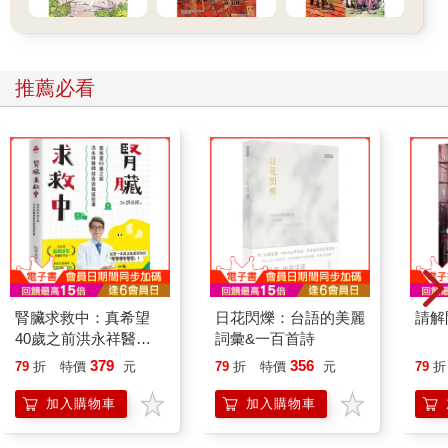
「我會的，我也愛你。」
「我也愛你們！」梅遜挖苦地對我們喊。
「噢，我也愛你！傑克森，替我給他一個吻。」
「他滿嘴的鮪魚味，我才不要親他。」傑克森說，走向門口，留
推薦必看
下我一個人在辦公室。
因為我的工作差不多做完了，覺得很無聊，便走到傑克森的辦公
桌，開始看一些他的文件，找有沒有我可以幫上忙的，那至少可
以殺時間，我清掉了他的一些垃圾郵件，正要傳簡訊給坎索，問
他什麼時候來時，門鈴叮噹響了一下，一個男人和一個年輕女孩
走了進來，現在是一點四十五分，所以我想這是傑克森兩點的客
戶。
那個男人左右打量這間小書店改裝成的辦公室，前任書店老闆後
來決定去當大反派了，我們本來是在樓上辦公，但樓下的空間比
較大，所以我們把所有的東西都搬下來，現在樓上用來儲藏雜物
腎臟求救中：真希望
日花閃爍：台語的美麗
請解
和槍。傑克森和梅遜似乎不知道槍的部分，不過那裡確實有很多
40歲之前洪永祥醫師
詞彙&一百首詩
槍藏在安全的位置，每次我需要槍的時候都像一次復活節彩蛋的
就告訴我這些事
379
356
79
折
特價
元
79
折
特價
元
79
折
小尋寶。
「午安，」那個人微笑著說：「我來找傑克森‧史坦。」
加入購物車
加入購物車
他的年紀和傑克森相仿，深色頭髮和藍色眼睛，旁邊站著一名大
約七八歲的女孩，大大的藍眼和棕色的捲髮，看起來就像洋娃