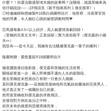
什麼？！你還沒聽過那堵木牆的故事嗎？沒關係，就讓里楠來為
你仔細說說──（詳情請見《殺手指南系列 1 徵友脫單》）
◎特邀繪師秋橙繪製R18黑白插圖明信片：地窖裡，冷面軍官與
他的俘虜，令人臉紅心跳的祕密調教時間💗
亞馬遜每集4.5⭐以上好評，高人氣愛情喜劇回歸！
（里楠的完美丈夫💯）正直偵探╳實力派前殺手（傑克森的小嬌
夫🍬）
我宣布──從今天起，我擁有合法騷擾傑克森一輩子的權利！
隨書附贈：愛慾蔓延R18插圖明信片
徹底擺脫過往陰影後，傑克森和里楠的生活依舊，
關係卻更進一步，兩人即將攜手邁向人生的新階段。
過去里楠從未想過自己有朝一日會步入婚姻，
直到遇見傑克森──這個願意接納他和充氣娃娃蘭迪的完美男人，
他才真正有了一個屬於自己的家。
然而當里楠收到傑克森的求救簡訊，
並發現對方倒在血泊之中時，
前所未有的痛楚與恐懼席捲而來，