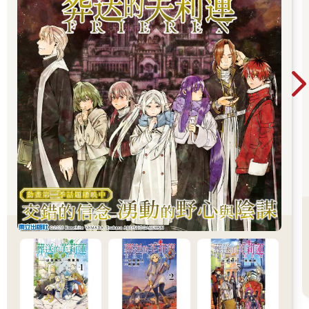
「傑克森，你知道你喜歡，別在那裡說風涼話。我保證會乖乖接
待你的客戶，甚至會假裝是你本人。」
那句話不知怎的讓他有點緊張。「拜託不要。坎索等等也會過來
幫我們維護電腦，讓我們可以多處理一點網路工作。」傑克森提
醒我：「他問過能不能等你不在的時候過來，所以如果他看到你
在這裡有點吃驚的話，別意外。」
「他為什麼要等我不在的時候才過來？」我問，有點受傷。
「因為他說上次你鎖住他的頭去撞地。」傑克森說，彷彿這有什
麼好大驚小怪的。
我的傷心程度立刻降低。「他蹺了我們的格鬥課，因為他──這是
他說的──『病了』。」我思考半晌。「好吧……回頭想想，把一
個病人壓在地上揍聽起來的確有點……嚴厲，但我不知道他的病
還沒好。」
「那是同一天的事。」梅遜插嘴。
「噓、噓，你們兩個去忙你們的，對彼此毛手毛腳，我知道你們
就是打算那麼做，我也會做自己的事。」我說。
「我只會對你毛手毛腳。」傑克森向我保證。
「噢，謝了，寶貝。今天晚上我來做晚餐，如果晚回家的話傳簡
訊告訴我。」
他起身，拉上椅子，走過來給了我一個吻，然後拉開距離，輕撫
我的臉頰，眼神溫暖。「知道了。我愛你，小心一點。」