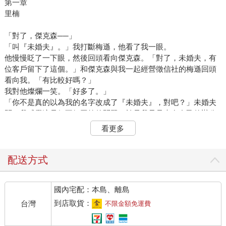
第一章
里楠
「對了，傑克森──」
「叫『未婚夫』。」我打斷梅遜，他看了我一眼。
他慢慢眨了一下眼，然後回頭看向傑克森。「對了，未婚夫，有
位客戶留下了這個。」和傑克森與我一起經營徵信社的梅遜回頭
看向我。「有比較好嗎？」
我對他燦爛一笑。「好多了。」
「你不是真的以為我的名字改成了『未婚夫』，對吧？」未婚夫
問，我感覺這是個不好回答的問題，於是我只是坐在自己的辦公
桌後面，腳擱在未婚夫的椅子上，對他露出甜美的微笑，反正我
看更多
喜歡他站著，這樣我可以好好欣賞他；當他坐在辦公桌前的時
候，就會埋著頭，像個九十歲老頭那樣擺出領導者的架式，不過
他還是很英俊，所以我原諒他。
配送方式
「他露出了那種表情，表示他沒在聽你說的任何一句話。」梅遜
說。
國內宅配：本島、離島
「噢噢噢噢，相信我，我太瞭解那個表情了。」傑克森說。
「你什麼都不瞭解。那麼我要下班了，我『真』的『探』詢過所
到店取貨：
台灣
不限金額免運費
有去他的客戶，已經沒事做了，就是那麼厲害。跟我一起說：
『里楠真厲害。』」沒有人跟我一起說。