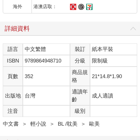
傑克森倚著我的辦公桌。「那麼可以接手我兩點的客人嗎？梅遜
港澳店取：
海外
要我幫他個忙。」傑克森說，同時惡劣地將我腳下的椅子拉走。
「唔……換句話說：我早早起床，為了確保我能在中午之前下
班，然後你一個小時前才悠哉悠哉地走進來，現在還要我接手你
詳細資料
的工作？」我瞇起眼睛問：「我連偵探技巧都不需要，就聞得出
可疑的味道。」
「可能是我帶來當午餐的鮪魚。」梅遜一邊說，一邊拿出三明
語言
中文繁體
裝訂
紙本平裝
治。他除了走進來、坐下，然後開始午休之外，完全什麼事都沒
ISBN
9789864948710
分級
限制級
幹。
「幸好你有錢。」我告訴他。
商品規
梅遜轉頭看我，似乎不太確定那是什麼意思，卻連問都懶得問──
頁數
352
21*14.8*1.90
格
那可能需要他用上腦子。不過多虧了他的貢獻，這間徵信社才能
開業，撐到我來砸錢。
適讀年
「我……有錢？我都不知道這個，不過謝了。」他一邊說，一邊
出版地
台灣
成人適讀
齡
咬了一口三明治。「要來點嗎？」
「不，完全不要。」我回頭看向傑克森。「好吧，我會接手你的
注音
級別
客戶，但你欠我一次。你什麼時候要我再去刺探他們的想法？」
「兩點，盡量不要刺探任何東西，上次你那麼做，害我們收到了
中文書
＞
輕小說
＞
BL /耽美
＞
歐美
負評。」他說。
我不在意地揮手。「有些人就是太敏感，但我們還是吸引到了在