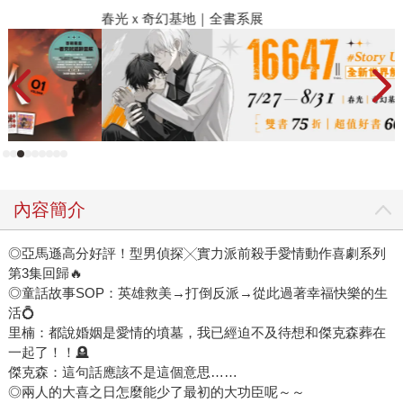
春光ｘ奇幻基地｜全書系展
閱
內容簡介
◎亞馬遜高分好評！型男偵探╳實力派前殺手愛情動作喜劇系列
第3集回歸🔥
◎童話故事SOP：英雄救美→打倒反派→從此過著幸福快樂的生
活💍
里楠：都說婚姻是愛情的墳墓，我已經迫不及待想和傑克森葬在
一起了！！🪦
傑克森：這句話應該不是這個意思……
◎兩人的大喜之日怎麼能少了最初的大功臣呢～～