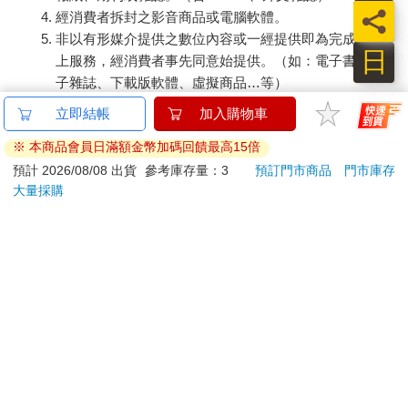
員
嗯……耐人尋味，所以出軌的可能不是她，而是他。「她來這裡
經消費者拆封之影音商品或電腦軟體。
委託案件？」
非以有形媒介提供之數位內容或一經提供即為完成之線
「嗯，或許……我本來要請他查查。」
日
上服務，經消費者事先同意始提供。（如：電子書、電
「唔……我們不會透露客戶的資料，但如果我能找到她來這裡的
子雜誌、下載版軟體、虛擬商品…等）
原因，可能會有幫助。」我一邊說，一邊轉向電腦，輸入那個女
已拆封之個人衛生用品。（如：內衣褲、刮鬍刀、除毛
立即結帳
加入購物車
人的名字，沒有任何搜索結果，但在我來之前，負責資料建檔的
刀…等）
是梅遜，也就表示那根本沒有建立檔案。「請等一下，在我查詢
※ 本商品會員日滿額金幣加碼回饋最高15倍
若非上列種類商品，均享有到貨7天的猶豫期（含例假
的同時，請把一些照片和任何你可能知道的線索用手機的電子郵
日）。
預計 2026/08/08 出貨
參考庫存量：3
預訂門市商品
門市庫存
件寄過來。」
大量採購
辦理退換貨時，商品（組合商品恕無法接受單獨退貨）必須
我走上樓，來到以前曾經用來存放東西的資料室，現在裡面完全
是一團亂，不過我們雇用坎索整理了一小部分。他處理了四分之
是您收到商品時的原始狀態（包含商品本體、配件、贈品、
一，然後就不見人影，跑去做他覺得更「有趣」的事。我不怪
保證書、所有附隨資料文件及原廠內外包裝…等），請勿直
他，不管什麼都比梅遜製造的垃圾堆有趣。
接使用原廠包裝寄送，或於原廠包裝上黏貼紙張或書寫文
我在整理好的檔案中沒找到她的名字，也不打算在和傑克森談話
字。
之前一頭栽進其他的資料裡，所以我決定等那個人離開之後再來
退回商品若無法回復原狀，將請您負擔回復原狀所需費用，
查。我開始下樓，卻頓下腳步，看見那個女孩仍然坐在椅子上，
嚴重時將影響您的退貨權益。
而那個男人卻不見了。她的視線朝右，表示她的父親可能就在右
邊，但右邊只有傑克森和梅遜的辦公桌。
我放慢下樓的腳步，幾乎毫無聲息地走下樓，等走到樓梯一半
時，我可以看見他站在傑克森的辦公桌前，但我知道筆記型電腦