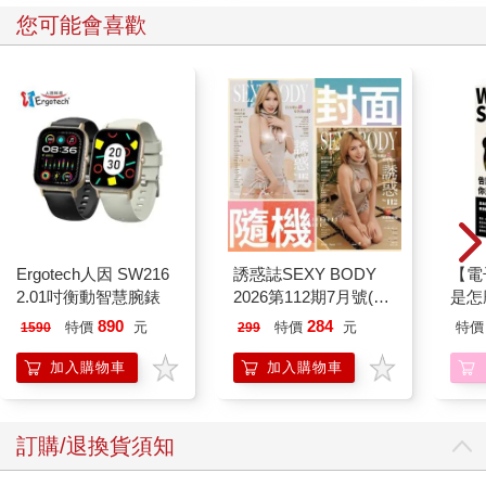
娃，摺邊裙更加深了那個印象。
您可能會喜歡
「嗨，我是里楠‧克拉克。傑克森因為有急事，將這次的會面交辦
給我，希望兩位不會介意？」
那個男人遲疑一下，接著點頭。「好，當然。」
那個小女孩盯著我，我發現自己瞪了回去。帶小孩來討論妻子出
軌的問題非常奇怪，但我又沒當過父母，有什麼資格說話？我父
母從來沒有花過這麼多時間和我培養感情。
「麻煩再告訴我一次你的名字？」我問，儘管我知道他叫大衛‧帕
克，傑克森有記錄，但我打算先對這個人勾勒出一個印象，再進
一步刺探。
「大衛。」他一邊說，一邊朝我伸出一隻手。「這是我女兒凱
雅。」
Ergotech人因 SW216
誘惑誌SEXY BODY
【電
「嗨。」小女孩細聲說。
2.01吋衡動智慧腕錶
2026第112期7月號(兩
是怎
款封面-不挑款隨機出
我試著對那孩子露出微笑，因為我覺得面對孩子就應該那麼做，
890
284
特價
元
特價
元
特價
1590
299
貨)
但看到我的微笑，她卻顯得有點吃驚。「那麼，」我一邊說，一
邊迅速走回我的辦公桌坐下。「你是為了你的妻子而來？」
加入購物車
加入購物車
「我太太有姘頭」或「我老公有小三」這類的事在這裡似乎很常
見，多到我開始覺得厭煩的地步。有許多次，我瞪著那些劈腿的
男女，心裡只想勒死幾個。我想念當殺手時可以直接動手動槍和
訂購/退換貨須知
刑求其他人的時光，而照傑克森的說法，我不可以藉由追逐、恐