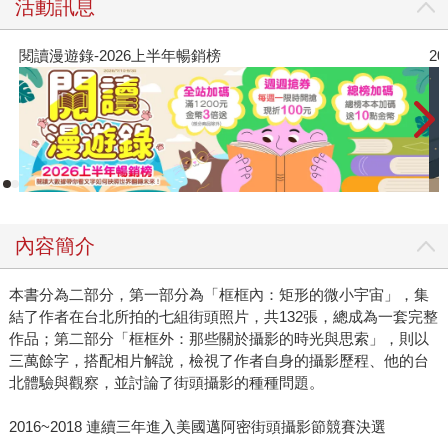
活動訊息
閱讀漫遊錄-2026上半年暢銷榜
2
內容簡介
本書分為二部分，第一部分為「框框內：矩形的微小宇宙」，集
結了作者在台北所拍的七組街頭照片，共132張，總成為一套完整
作品；第二部分「框框外：那些關於攝影的時光與思索」，則以
三萬餘字，搭配相片解說，檢視了作者自身的攝影歷程、他的台
北體驗與觀察，並討論了街頭攝影的種種問題。
2016~2018 連續三年進入美國邁阿密街頭攝影節競賽決選