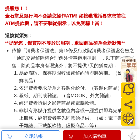
提醒您！！
金石堂及銀行均不會請您操作ATM! 如接獲電話要求您前往
ATM提款機，請不要聽從指示，以免受騙上當！
退換貨須知：
**提醒您，鑑賞期不等於試用期，退回商品須為全新狀態**
依據「消費者保護法」第19條及行政院消費者保護處公告之
「通訊交易解除權合理例外情事適用準則」，以下商品購買
後，除商品本身有瑕疵外，將不提供7天的猶豫期：
易於腐敗、保存期限較短或解約時即將逾期。（如：生
鮮食品）
依消費者要求所為之客製化給付。（客製化商品）
報紙、期刊或雜誌。（含MOOK、外文雜誌）
經消費者拆封之影音商品或電腦軟體。
非以有形媒介提供之數位內容或一經提供即為完成之線
上服務，經消費者事先同意始提供。（如：電子書、電
子雜誌、下載版軟體、虛擬商品…等）
已拆封之個人衛生用品。（如：內衣褲、刮鬍刀、除毛
立即結帳
加入購物車