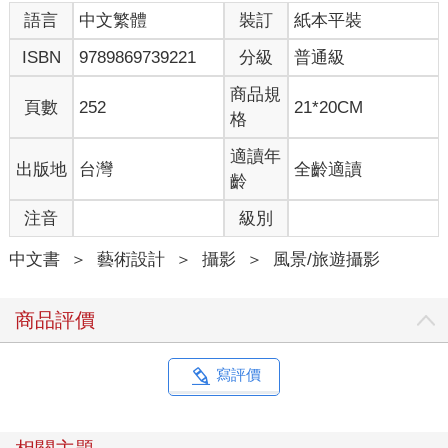
語言
中文繁體
裝訂
紙本平裝
ISBN
9789869739221
分級
普通級
商品規
頁數
252
21*20CM
格
適讀年
出版地
台灣
全齡適讀
齡
注音
級別
中文書
＞
藝術設計
＞
攝影
＞
風景/旅遊攝影
商品評價
寫評價