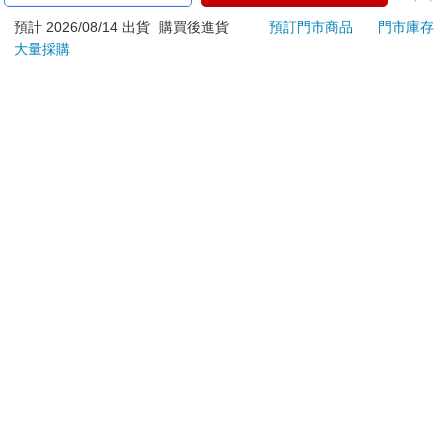
刀…等）
若非上列種類商品，均享有到貨7天的猶豫期（含例假
預計 2026/08/14 出貨
購買後進貨
預訂門市商品
門市庫存
大量採購
日）。
辦理退換貨時，商品（組合商品恕無法接受單獨退貨）必須
是您收到商品時的原始狀態（包含商品本體、配件、贈品、
保證書、所有附隨資料文件及原廠內外包裝…等），請勿直
接使用原廠包裝寄送，或於原廠包裝上黏貼紙張或書寫文
字。
退回商品若無法回復原狀，將請您負擔回復原狀所需費用，
嚴重時將影響您的退貨權益。