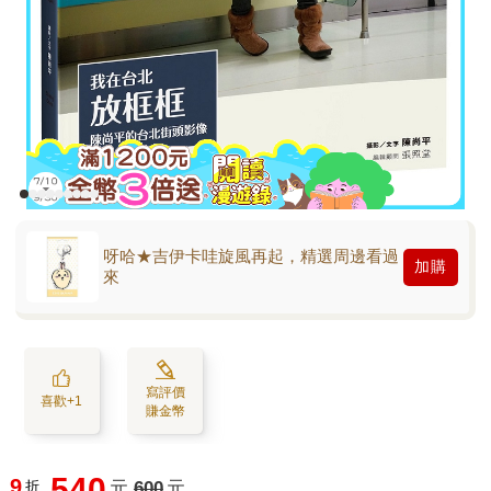
呀哈★吉伊卡哇旋風再起，精選周邊看過
加購
來
寫評價
喜歡+1
賺金幣
540
9
折
元
600
元