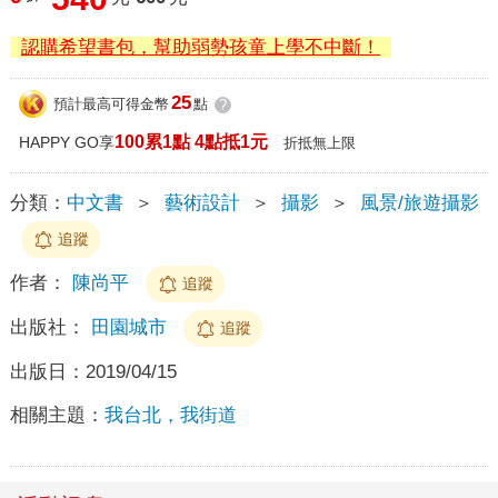
認購希望書包，幫助弱勢孩童上學不中斷！
25
預計最高可得金幣
點
?
100累1點 4點抵1元
HAPPY GO享
折抵無上限
分類：
中文書
＞
藝術設計
＞
攝影
＞
風景/旅遊攝影
追蹤
作者：
陳尚平
追蹤
出版社：
田園城市
追蹤
出版日：
2019/04/15
相關主題：
我台北，我街道