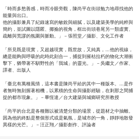
「時而多愁善感，時而冷眼旁觀，陳尚平在街頭勉力地尋找他的
能量與出口。
他的攝影兼具了紀錄速寫的敏銳與細膩，以及建築美學的純粹與
簡約，並試圖以隱匿、揶揄的視角，框出街頭巷尾另一類虛實、
疏離與荒謬的氛圍與脈動。」－張照堂／攝影、文化工作者
「所見既是現實，又超越現實，既世故，又純真，…他的視線，
總是能夠與呼吸的此時此刻合一，捕捉到摧枯拉朽的物化大潮衝
擊下，猶帶著不馴野性的「我城」的靈光。」－吳繼文／作家、
譯者、出版人
「臺北有萬種風情，這本書是陳尚平給的其中一種版本。…是作
者無時無刻握著相機，以累積的生命與攝影經驗，在剎那之間捕
捉的都市現象。」－畢恆達／台大建築與城鄉研究所教授
「尚平的台北是各種難以被清楚分類的場景，從題材之中抽離。
因為他的終點是整個形式或是氣氛，是城市的一角，靜靜地散發
異樣的光芒。」－汪正翔／攝影創作、評論者