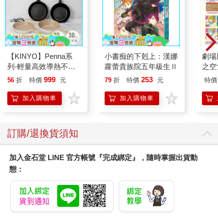
【KINYO】Penna系
小書痴的下剋上：漢娜
劇場版
列-輕量高效導熱不沾
蘿蕾貴族院五年級生Ⅱ
之空
平煎鍋30cm
樂部 
999
253
56
折
特價
元
79
折
特價
元
特價
Pa
組
加入購物車
加入購物車
訂購/退換貨須知
加入金石堂 LINE 官方帳號『完成綁定』，隨時掌握出貨動
態：