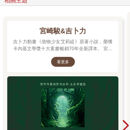
相關主題
宮崎駿&吉卜力
吉卜力動畫《借物少女艾莉緹》原著小說，榮獲
卡內基文學獎十大童書暢銷70年全新譯本。 宮崎
駿多年前接受專訪時曾說：「我們都跟小小人一
看更多
樣，過著不穩定的生活……我們是借住在這個世
界上。」