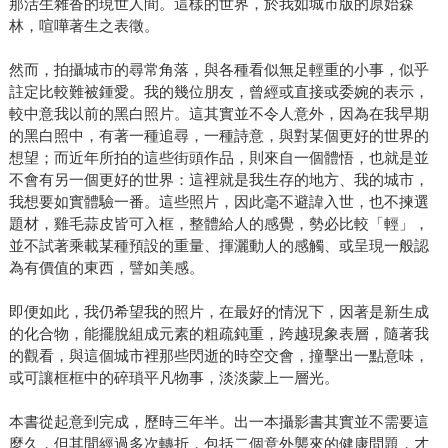
那活生雜沓的現世人間。這樣的世界，於我如城市版的原始森
林，喧嘩著生之表徵。
然而，拍攝城市的尋常角落，與各種看似無足輕重的小事，似乎
註定比較難被鍾愛。我的幾位朋友，曾經或直接或委婉的表示，
較中意我以前的黑白照片。這其實並不令人意外，因為在我早期
的黑白照中，有著一種追尋，一種詩意，與對某個更好的世界的
想望；而近年所拍的這些街頭作品，則來自一個體悟，也就是並
不會有另一個更好的世界：這裡就是我生存的地方、我的城市，
我想要如實體驗一番。這些照片，因此毫不避諱入世，也不揀選
題材，雞毛蒜皮皆可入框，整體給人的感覺，勢必比較「輕」，
並不試著乘載某種預設的重量、揮灑動人的感觸、或呈現一般認
為有價值的東西，譬如美感。
即便如此，我仍希望我的照片，在最好的情況下，因著是新生成
的化合物，能擺脫組成元素的粗疏鈍重，跨越現象表層，隨著我
的觀看，與這個城市裡那些閃逝的時空交會，撞擊出一點意味，
或可讓框框中的碎瑣平凡物事，淡淡蒙上一層光。
本書從起意到完成，歷時三年半。出一本攝影書其實並不需要這
麼久，但其間經過多次轉折，包括二個意外襲來的健康問題，才