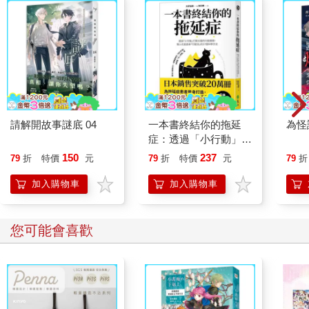
請解開故事謎底 04
一本書終結你的拖延
為怪
症：透過「小行動」打
開大腦的行動開關，懶
150
237
79
折
特價
元
79
折
特價
元
79
折
人也能變身「行動派」
的37個科學方法
加入購物車
加入購物車
您可能會喜歡