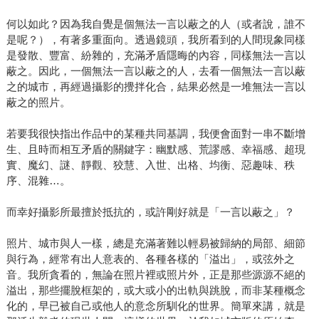
何以如此？因為我自覺是個無法一言以蔽之的人（或者說，誰不
是呢？），有著多重面向。透過鏡頭，我所看到的人間現象同樣
是發散、豐富、紛雜的，充滿矛盾隱晦的內容，同樣無法一言以
蔽之。因此，一個無法一言以蔽之的人，去看一個無法一言以蔽
之的城市，再經過攝影的攪拌化合，結果必然是一堆無法一言以
蔽之的照片。
若要我很快指出作品中的某種共同基調，我便會面對一串不斷增
生、且時而相互矛盾的關鍵字：幽默感、荒謬感、幸福感、超現
實、魔幻、謎、靜觀、狡慧、入世、出格、均衡、惡趣味、秩
序、混雜…。
而幸好攝影所最擅於抵抗的，或許剛好就是「一言以蔽之」？
照片、城市與人一樣，總是充滿著難以輕易被歸納的局部、細節
與行為，經常有出人意表的、各種各樣的「溢出」，或弦外之
音。我所貪看的，無論在照片裡或照片外，正是那些源源不絕的
溢出，那些擺脫框架的，或大或小的出軌與跳脫，而非某種概念
化的，早已被自己或他人的意念所馴化的世界。簡單來講，就是